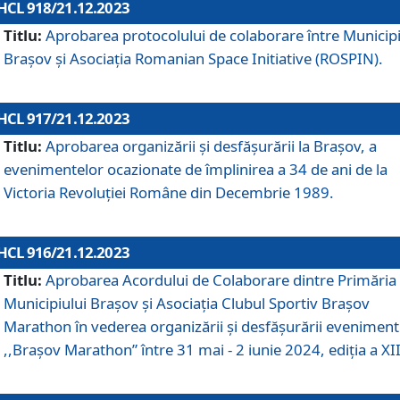
HCL 918/21.12.2023
Titlu:
Aprobarea protocolului de colaborare între Municipi
Brașov și Asociația Romanian Space Initiative (ROSPIN).
HCL 917/21.12.2023
Titlu:
Aprobarea organizării şi desfăşurării la Braşov, a
evenimentelor ocazionate de împlinirea a 34 de ani de la
Victoria Revoluţiei Române din Decembrie 1989.
HCL 916/21.12.2023
Titlu:
Aprobarea Acordului de Colaborare dintre Primăria
Municipiului Brașov și Asociația Clubul Sportiv Brașov
Marathon în vederea organizării și desfășurării eveniment
,,Brașov Marathon” între 31 mai - 2 iunie 2024, ediția a XII