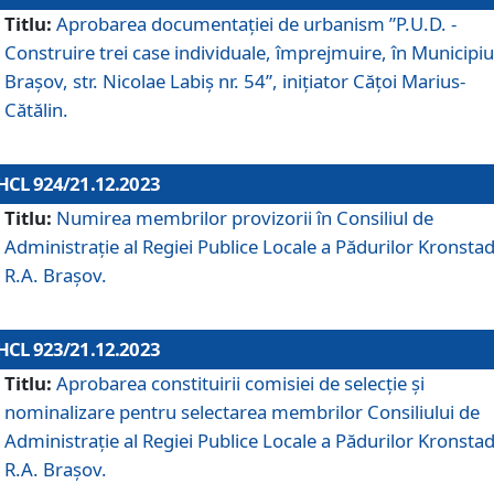
Titlu:
Aprobarea documentaţiei de urbanism ”P.U.D. -
Construire trei case individuale, împrejmuire, în Municipiu
Brașov, str. Nicolae Labiș nr. 54”, inițiator Cățoi Marius-
Cătălin.
HCL 924/21.12.2023
Titlu:
Numirea membrilor provizorii în Consiliul de
Administraţie al Regiei Publice Locale a Pădurilor Kronstad
R.A. Brașov.
HCL 923/21.12.2023
Titlu:
Aprobarea constituirii comisiei de selecție și
nominalizare pentru selectarea membrilor Consiliului de
Administrație al Regiei Publice Locale a Pădurilor Kronstad
R.A. Brașov.