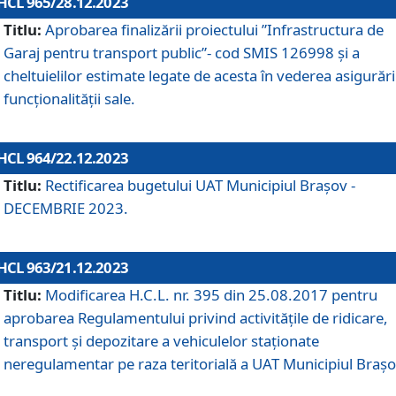
HCL 965/28.12.2023
Titlu:
Aprobarea finalizării proiectului ”Infrastructura de
Garaj pentru transport public”- cod SMIS 126998 și a
cheltuielilor estimate legate de acesta în vederea asigurări
funcționalității sale.
HCL 964/22.12.2023
Titlu:
Rectificarea bugetului UAT Municipiul Braşov -
DECEMBRIE 2023.
HCL 963/21.12.2023
Titlu:
Modificarea H.C.L. nr. 395 din 25.08.2017 pentru
aprobarea Regulamentului privind activitățile de ridicare,
transport şi depozitare a vehiculelor staționate
neregulamentar pe raza teritorială a UAT Municipiul Braşo