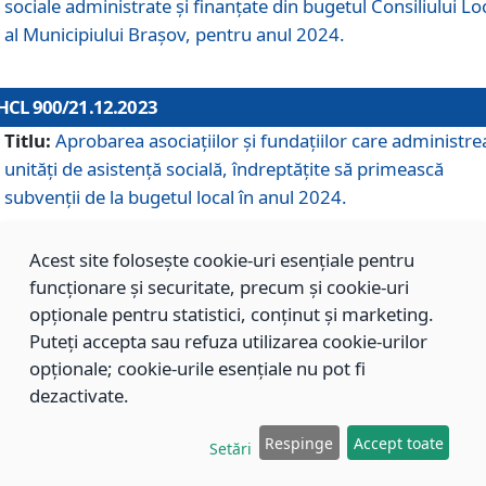
sociale administrate și finanțate din bugetul Consiliului Lo
al Municipiului Brașov, pentru anul 2024.
HCL 900/21.12.2023
Titlu:
Aprobarea asociațiilor şi fundațiilor care administre
unități de asistenţă socială, îndreptăţite să primească
subvenţii de la bugetul local în anul 2024.
Acest site folosește cookie-uri esențiale pentru
HCL 899/21.12.2023
funcționare și securitate, precum și cookie-uri
Titlu:
Aprobarea standardelor de cost pentru serviciile
opționale pentru statistici, conținut și marketing.
sociale furnizate în cadrul Direcției de Asistență Socială
Puteți accepta sau refuza utilizarea cookie-urilor
Brașov, pentru anul 2024.
opționale; cookie-urile esențiale nu pot fi
dezactivate.
HCL 898/21.12.2023
Respinge
Accept toate
Setări
Titlu:
Modificarea Anexei la H.C.L. nr. 91 din 09.02.2018,