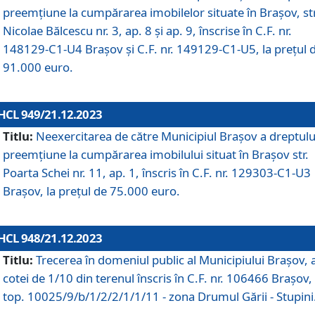
preemțiune la cumpărarea imobilelor situate în Brașov, str
Nicolae Bălcescu nr. 3, ap. 8 și ap. 9, înscrise în C.F. nr.
148129-C1-U4 Brașov și C.F. nr. 149129-C1-U5, la prețul 
91.000 euro.
HCL 949/21.12.2023
Titlu:
Neexercitarea de către Municipiul Brașov a dreptulu
preemțiune la cumpărarea imobilului situat în Brașov str.
Poarta Schei nr. 11, ap. 1, înscris în C.F. nr. 129303-C1-U3
Brașov, la prețul de 75.000 euro.
HCL 948/21.12.2023
Titlu:
Trecerea în domeniul public al Municipiului Braşov, 
cotei de 1/10 din terenul înscris în C.F. nr. 106466 Brașov, 
top. 10025/9/b/1/2/2/1/1/11 - zona Drumul Gării - Stupini