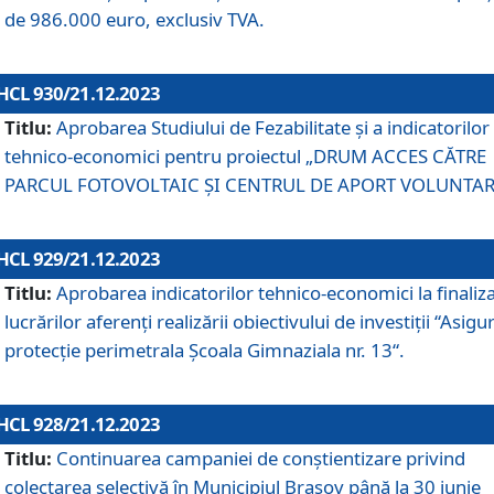
de 986.000 euro, exclusiv TVA.
HCL 930/21.12.2023
Titlu:
Aprobarea Studiului de Fezabilitate și a indicatorilor
tehnico-economici pentru proiectul „DRUM ACCES CĂTRE
PARCUL FOTOVOLTAIC ȘI CENTRUL DE APORT VOLUNTAR
HCL 929/21.12.2023
Titlu:
Aprobarea indicatorilor tehnico-economici la finaliz
lucrărilor aferenți realizării obiectivului de investiții “Asigu
protecție perimetrala Școala Gimnaziala nr. 13“.
HCL 928/21.12.2023
Titlu:
Continuarea campaniei de conștientizare privind
colectarea selectivă în Municipiul Braşov până la 30 iunie