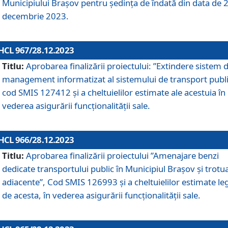
Municipiului Braşov pentru ședința de îndată din data de 
decembrie 2023.
HCL 967/28.12.2023
Titlu:
Aprobarea finalizării proiectului: ”Extindere sistem 
management informatizat al sistemului de transport publi
cod SMIS 127412 și a cheltuielilor estimate ale acestuia în
vederea asigurării funcționalității sale.
HCL 966/28.12.2023
Titlu:
Aprobarea finalizării proiectului ”Amenajare benzi
dedicate transportului public în Municipiul Brașov şi trotu
adiacente”, Cod SMIS 126993 și a cheltuielilor estimate le
de acesta, în vederea asigurării funcționalității sale.