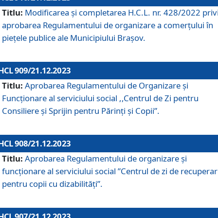
Titlu:
Modificarea și completarea H.C.L. nr. 428/2022 priv
aprobarea Regulamentului de organizare a comerțului în
piețele publice ale Municipiului Braşov.
HCL 909/21.12.2023
Titlu:
Aprobarea Regulamentului de Organizare și
Funcționare al serviciului social ,,Centrul de Zi pentru
Consiliere şi Sprijin pentru Părinţi şi Copii”.
HCL 908/21.12.2023
Titlu:
Aprobarea Regulamentului de organizare şi
funcţionare al serviciului social ”Centrul de zi de recupera
pentru copii cu dizabilități”.
HCL 907/21.12.2023