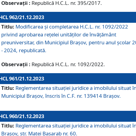
Observații :
Republică H.C.L. nr. 395/2017.
HCL 962/21.12.2023
Titlu:
Modificarea și completarea H.C.L. nr. 1092/2022
privind aprobarea rețelei unităților de învăţământ
preuniversitar, din Municipiul Braşov, pentru anul școlar 
- 2024, republicată.
Observații :
Republică H.C.L. nr. 1092/2022.
HCL 961/21.12.2023
Titlu:
Reglementarea situației juridice a imobilului situat î
Municipiul Brașov, înscris în C.F. nr. 139414 Brașov.
HCL 960/21.12.2023
Titlu:
Reglementarea situației juridice a imobilului situat î
Brașov, str. Matei Basarab nr. 60.