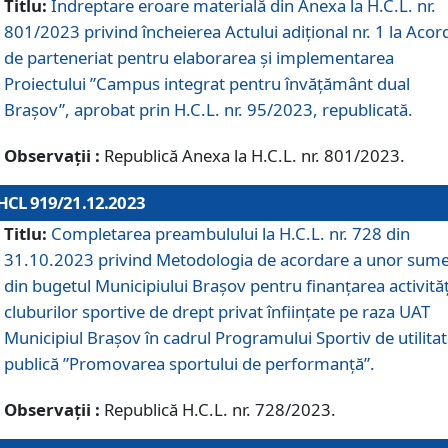
Titlu:
Îndreptare eroare materială din Anexa la H.C.L. nr.
801/2023 privind încheierea Actului adițional nr. 1 la Acor
de parteneriat pentru elaborarea și implementarea
Proiectului ”Campus integrat pentru învățământ dual
Brașov”, aprobat prin H.C.L. nr. 95/2023, republicată.
Observații :
Republică Anexa la H.C.L. nr. 801/2023.
HCL 919/21.12.2023
Titlu:
Completarea preambulului la H.C.L. nr. 728 din
31.10.2023 privind Metodologia de acordare a unor sum
din bugetul Municipiului Brașov pentru finanțarea activităț
cluburilor sportive de drept privat înființate pe raza UAT
Municipiul Brașov în cadrul Programului Sportiv de utilita
publică ”Promovarea sportului de performanță”.
Observații :
Republică H.C.L. nr. 728/2023.