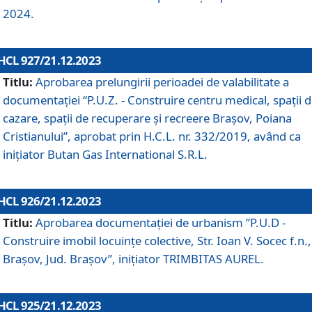
2024.
HCL 927/21.12.2023
Titlu:
Aprobarea prelungirii perioadei de valabilitate a
documentaţiei “P.U.Z. - Construire centru medical, spații 
cazare, spații de recuperare și recreere Brașov, Poiana
Cristianului”, aprobat prin H.C.L. nr. 332/2019, având ca
inițiator Butan Gas International S.R.L.
HCL 926/21.12.2023
Titlu:
Aprobarea documentaţiei de urbanism ”P.U.D -
Construire imobil locuințe colective, Str. Ioan V. Socec f.n.,
Brașov, Jud. Brașov”, inițiator TRIMBITAS AUREL.
HCL 925/21.12.2023