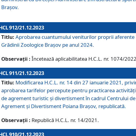
Brașov.
HCL 912/21.12.2023
Titlu:
Aprobarea cuantumului veniturilor proprii aferente
Grădinii Zoologice Braşov pe anul 2024.
Observații :
Încetează aplicabilitatea H.C.L. nr. 1074/2022
HCL 911/21.12.2023
Titlu:
Modificarea H.C.L. nr. 14 din 27 ianuarie 2021, priv
aprobarea tarifelor percepute pentru practicarea activități
de agrement turistic și divertisment în cadrul Centrului de
Agrement și Divertisment Poiana Brașov, republicată.
Observații :
Republică H.C.L. nr. 14/2021.
HCL 910/21.12.2023