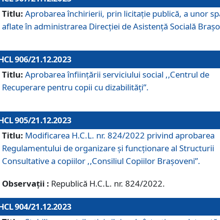
Titlu:
Aprobarea închirierii, prin licitație publică, a unor sp
aflate în administrarea Direcției de Asistență Socială Brașo
HCL 906/21.12.2023
Titlu:
Aprobarea înființării serviciului social ,,Centrul de
Recuperare pentru copii cu dizabilități”.
HCL 905/21.12.2023
Titlu:
Modificarea H.C.L. nr. 824/2022 privind aprobarea
Regulamentului de organizare şi funcţionare al Structurii
Consultative a copiilor ,,Consiliul Copiilor Braşoveni”.
Observații :
Republică H.C.L. nr. 824/2022.
HCL 904/21.12.2023