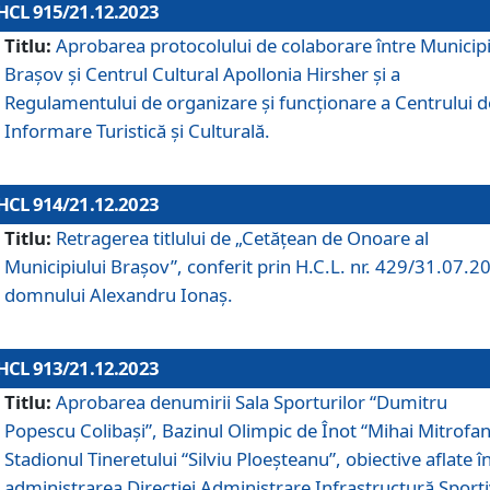
HCL 915/21.12.2023
Titlu:
Aprobarea protocolului de colaborare între Municipi
Brașov și Centrul Cultural Apollonia Hirsher și a
Regulamentului de organizare și funcționare a Centrului d
Informare Turistică și Culturală.
HCL 914/21.12.2023
Titlu:
Retragerea titlului de „Cetățean de Onoare al
Municipiului Brașov”, conferit prin H.C.L. nr. 429/31.07.2
domnului Alexandru Ionaș.
HCL 913/21.12.2023
Titlu:
Aprobarea denumirii Sala Sporturilor “Dumitru
Popescu Colibași”, Bazinul Olimpic de Înot “Mihai Mitrofan
Stadionul Tineretului “Silviu Ploeșteanu”, obiective aflate î
administrarea Direcției Administrare Infrastructură Sport