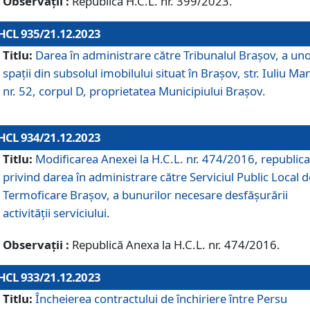
Observații :
Republică H.C.L. nr. 399/2023.
HCL 935/21.12.2023
Titlu:
Darea în administrare către Tribunalul Brașov, a un
spații din subsolul imobilului situat în Brașov, str. Iuliu Ma
nr. 52, corpul D, proprietatea Municipiului Brașov.
HCL 934/21.12.2023
Titlu:
Modificarea Anexei la H.C.L. nr. 474/2016, republica
privind darea în administrare către Serviciul Public Local d
Termoficare Braşov, a bunurilor necesare desfăşurării
activităţii serviciului.
Observații :
Republică Anexa la H.C.L. nr. 474/2016.
HCL 933/21.12.2023
Titlu:
Încheierea contractului de închiriere între Persu