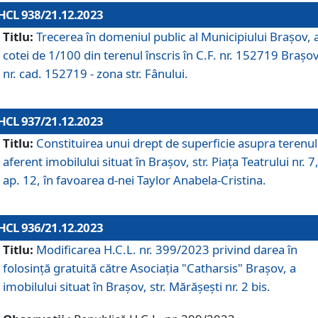
HCL 938/21.12.2023
Titlu:
Trecerea în domeniul public al Municipiului Braşov, 
cotei de 1/100 din terenul înscris în C.F. nr. 152719 Brașov
nr. cad. 152719 - zona str. Fânului.
HCL 937/21.12.2023
Titlu:
Constituirea unui drept de superficie asupra terenul
aferent imobilului situat în Brașov, str. Piața Teatrului nr. 7
ap. 12, în favoarea d-nei Taylor Anabela-Cristina.
HCL 936/21.12.2023
Titlu:
Modificarea H.C.L. nr. 399/2023 privind darea în
folosinţă gratuită către Asociaţia "Catharsis" Brașov, a
imobilului situat în Braşov, str. Mărăşeşti nr. 2 bis.