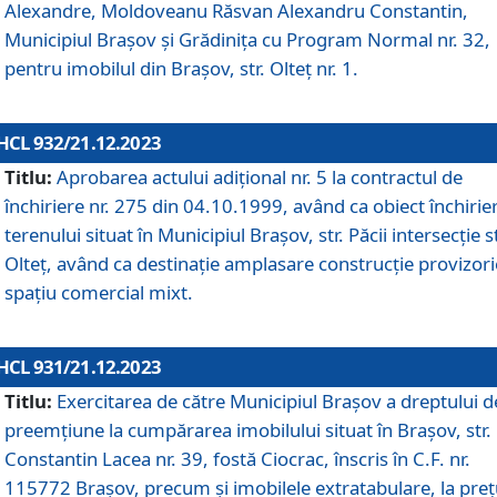
Alexandre, Moldoveanu Răsvan Alexandru Constantin,
Municipiul Braşov şi Grădinița cu Program Normal nr. 32,
pentru imobilul din Brașov, str. Olteț nr. 1.
HCL 932/21.12.2023
Titlu:
Aprobarea actului adițional nr. 5 la contractul de
închiriere nr. 275 din 04.10.1999, având ca obiect închirie
terenului situat în Municipiul Brașov, str. Păcii intersecție st
Olteț, având ca destinație amplasare construcție provizori
spațiu comercial mixt.
HCL 931/21.12.2023
Titlu:
Exercitarea de către Municipiul Brașov a dreptului d
preemțiune la cumpărarea imobilului situat în Brașov, str.
Constantin Lacea nr. 39, fostă Ciocrac, înscris în C.F. nr.
115772 Brașov, precum și imobilele extratabulare, la preț