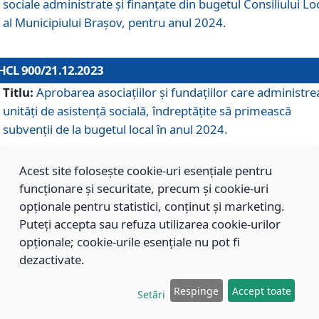
sociale administrate și finanțate din bugetul Consiliului Lo
al Municipiului Brașov, pentru anul 2024.
HCL 900/21.12.2023
Titlu:
Aprobarea asociațiilor şi fundațiilor care administre
unități de asistenţă socială, îndreptăţite să primească
subvenţii de la bugetul local în anul 2024.
Acest site folosește cookie-uri esențiale pentru
HCL 899/21.12.2023
funcționare și securitate, precum și cookie-uri
Titlu:
Aprobarea standardelor de cost pentru serviciile
opționale pentru statistici, conținut și marketing.
sociale furnizate în cadrul Direcției de Asistență Socială
Puteți accepta sau refuza utilizarea cookie-urilor
Brașov, pentru anul 2024.
opționale; cookie-urile esențiale nu pot fi
dezactivate.
HCL 898/21.12.2023
Respinge
Accept toate
Setări
Titlu:
Modificarea Anexei la H.C.L. nr. 91 din 09.02.2018,