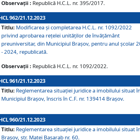
Observații :
Republică H.C.L. nr. 395/2017.
HCL 962/21.12.2023
Titlu:
Modificarea și completarea H.C.L. nr. 1092/2022
privind aprobarea rețelei unităților de învăţământ
preuniversitar, din Municipiul Braşov, pentru anul școlar 
- 2024, republicată.
Observații :
Republică H.C.L. nr. 1092/2022.
HCL 961/21.12.2023
Titlu:
Reglementarea situației juridice a imobilului situat î
Municipiul Brașov, înscris în C.F. nr. 139414 Brașov.
HCL 960/21.12.2023
Titlu:
Reglementarea situației juridice a imobilului situat î
Brașov, str. Matei Basarab nr. 60.