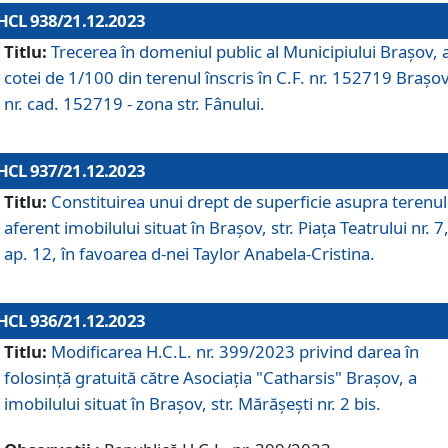
HCL 938/21.12.2023
Titlu:
Trecerea în domeniul public al Municipiului Braşov, 
cotei de 1/100 din terenul înscris în C.F. nr. 152719 Brașov
nr. cad. 152719 - zona str. Fânului.
HCL 937/21.12.2023
Titlu:
Constituirea unui drept de superficie asupra terenul
aferent imobilului situat în Brașov, str. Piața Teatrului nr. 7
ap. 12, în favoarea d-nei Taylor Anabela-Cristina.
HCL 936/21.12.2023
Titlu:
Modificarea H.C.L. nr. 399/2023 privind darea în
folosinţă gratuită către Asociaţia "Catharsis" Brașov, a
imobilului situat în Braşov, str. Mărăşeşti nr. 2 bis.