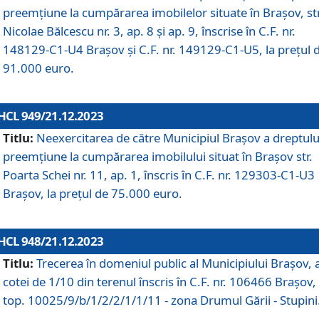
preemțiune la cumpărarea imobilelor situate în Brașov, str
Nicolae Bălcescu nr. 3, ap. 8 și ap. 9, înscrise în C.F. nr.
148129-C1-U4 Brașov și C.F. nr. 149129-C1-U5, la prețul 
91.000 euro.
HCL 949/21.12.2023
Titlu:
Neexercitarea de către Municipiul Brașov a dreptulu
preemțiune la cumpărarea imobilului situat în Brașov str.
Poarta Schei nr. 11, ap. 1, înscris în C.F. nr. 129303-C1-U3
Brașov, la prețul de 75.000 euro.
HCL 948/21.12.2023
Titlu:
Trecerea în domeniul public al Municipiului Braşov, 
cotei de 1/10 din terenul înscris în C.F. nr. 106466 Brașov, 
top. 10025/9/b/1/2/2/1/1/11 - zona Drumul Gării - Stupini