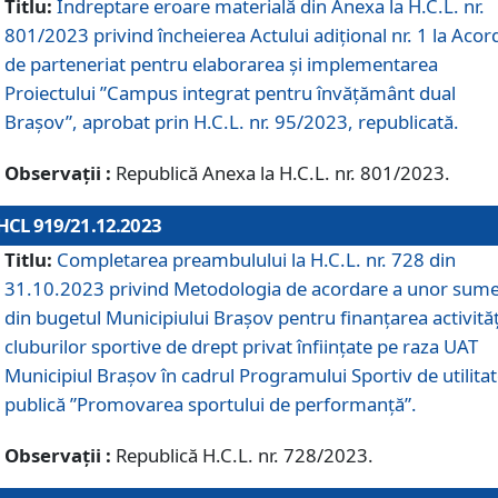
Titlu:
Îndreptare eroare materială din Anexa la H.C.L. nr.
801/2023 privind încheierea Actului adițional nr. 1 la Acor
de parteneriat pentru elaborarea și implementarea
Proiectului ”Campus integrat pentru învățământ dual
Brașov”, aprobat prin H.C.L. nr. 95/2023, republicată.
Observații :
Republică Anexa la H.C.L. nr. 801/2023.
HCL 919/21.12.2023
Titlu:
Completarea preambulului la H.C.L. nr. 728 din
31.10.2023 privind Metodologia de acordare a unor sum
din bugetul Municipiului Brașov pentru finanțarea activităț
cluburilor sportive de drept privat înființate pe raza UAT
Municipiul Brașov în cadrul Programului Sportiv de utilita
publică ”Promovarea sportului de performanță”.
Observații :
Republică H.C.L. nr. 728/2023.