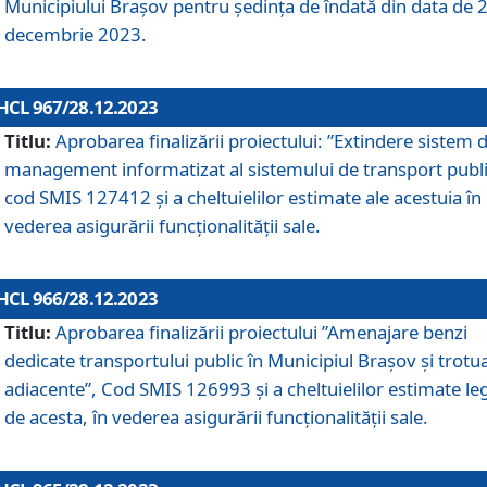
Municipiului Braşov pentru ședința de îndată din data de 
decembrie 2023.
HCL 967/28.12.2023
Titlu:
Aprobarea finalizării proiectului: ”Extindere sistem 
management informatizat al sistemului de transport publi
cod SMIS 127412 și a cheltuielilor estimate ale acestuia în
vederea asigurării funcționalității sale.
HCL 966/28.12.2023
Titlu:
Aprobarea finalizării proiectului ”Amenajare benzi
dedicate transportului public în Municipiul Brașov şi trotu
adiacente”, Cod SMIS 126993 și a cheltuielilor estimate le
de acesta, în vederea asigurării funcționalității sale.