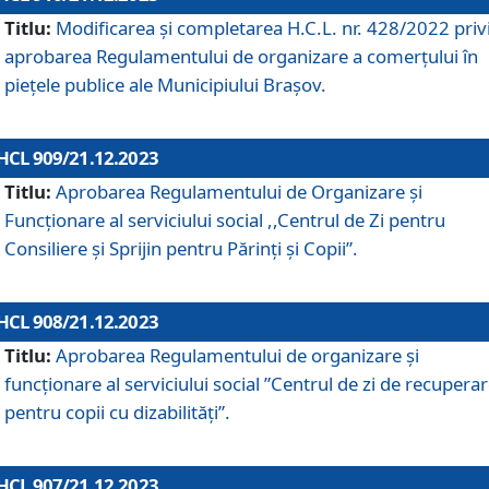
Titlu:
Modificarea și completarea H.C.L. nr. 428/2022 priv
aprobarea Regulamentului de organizare a comerțului în
piețele publice ale Municipiului Braşov.
HCL 909/21.12.2023
Titlu:
Aprobarea Regulamentului de Organizare și
Funcționare al serviciului social ,,Centrul de Zi pentru
Consiliere şi Sprijin pentru Părinţi şi Copii”.
HCL 908/21.12.2023
Titlu:
Aprobarea Regulamentului de organizare şi
funcţionare al serviciului social ”Centrul de zi de recupera
pentru copii cu dizabilități”.
HCL 907/21.12.2023