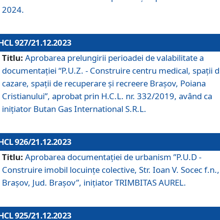
2024.
HCL 927/21.12.2023
Titlu:
Aprobarea prelungirii perioadei de valabilitate a
documentaţiei “P.U.Z. - Construire centru medical, spații 
cazare, spații de recuperare și recreere Brașov, Poiana
Cristianului”, aprobat prin H.C.L. nr. 332/2019, având ca
inițiator Butan Gas International S.R.L.
HCL 926/21.12.2023
Titlu:
Aprobarea documentaţiei de urbanism ”P.U.D -
Construire imobil locuințe colective, Str. Ioan V. Socec f.n.,
Brașov, Jud. Brașov”, inițiator TRIMBITAS AUREL.
HCL 925/21.12.2023