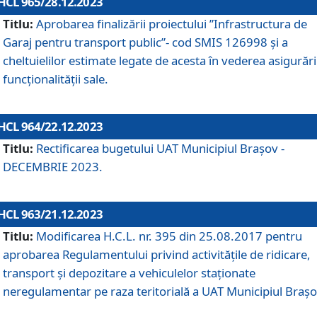
HCL 965/28.12.2023
Titlu:
Aprobarea finalizării proiectului ”Infrastructura de
Garaj pentru transport public”- cod SMIS 126998 și a
cheltuielilor estimate legate de acesta în vederea asigurări
funcționalității sale.
HCL 964/22.12.2023
Titlu:
Rectificarea bugetului UAT Municipiul Braşov -
DECEMBRIE 2023.
HCL 963/21.12.2023
Titlu:
Modificarea H.C.L. nr. 395 din 25.08.2017 pentru
aprobarea Regulamentului privind activitățile de ridicare,
transport şi depozitare a vehiculelor staționate
neregulamentar pe raza teritorială a UAT Municipiul Braşo