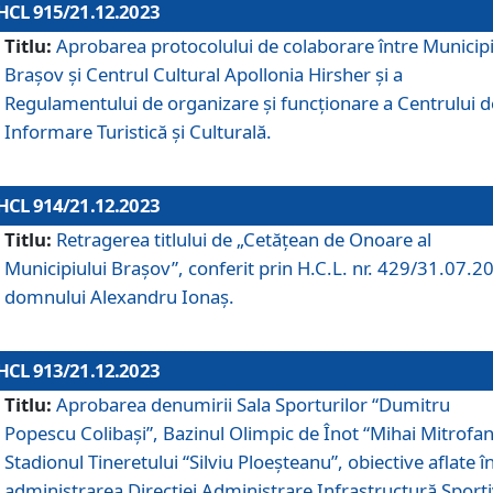
HCL 915/21.12.2023
Titlu:
Aprobarea protocolului de colaborare între Municipi
Brașov și Centrul Cultural Apollonia Hirsher și a
Regulamentului de organizare și funcționare a Centrului d
Informare Turistică și Culturală.
HCL 914/21.12.2023
Titlu:
Retragerea titlului de „Cetățean de Onoare al
Municipiului Brașov”, conferit prin H.C.L. nr. 429/31.07.2
domnului Alexandru Ionaș.
HCL 913/21.12.2023
Titlu:
Aprobarea denumirii Sala Sporturilor “Dumitru
Popescu Colibași”, Bazinul Olimpic de Înot “Mihai Mitrofan
Stadionul Tineretului “Silviu Ploeșteanu”, obiective aflate î
administrarea Direcției Administrare Infrastructură Sport