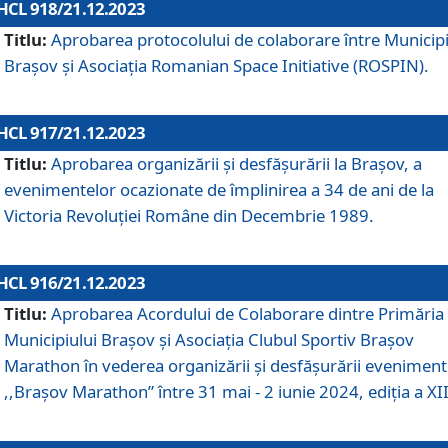
HCL 918/21.12.2023
Titlu:
Aprobarea protocolului de colaborare între Municipi
Brașov și Asociația Romanian Space Initiative (ROSPIN).
HCL 917/21.12.2023
Titlu:
Aprobarea organizării şi desfăşurării la Braşov, a
evenimentelor ocazionate de împlinirea a 34 de ani de la
Victoria Revoluţiei Române din Decembrie 1989.
HCL 916/21.12.2023
Titlu:
Aprobarea Acordului de Colaborare dintre Primăria
Municipiului Brașov și Asociația Clubul Sportiv Brașov
Marathon în vederea organizării și desfășurării eveniment
,,Brașov Marathon” între 31 mai - 2 iunie 2024, ediția a XII