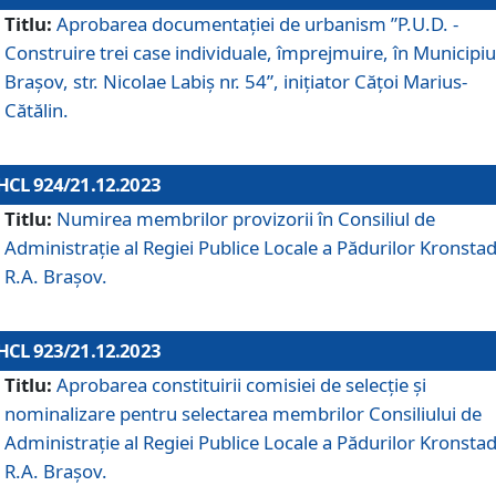
Titlu:
Aprobarea documentaţiei de urbanism ”P.U.D. -
Construire trei case individuale, împrejmuire, în Municipiu
Brașov, str. Nicolae Labiș nr. 54”, inițiator Cățoi Marius-
Cătălin.
HCL 924/21.12.2023
Titlu:
Numirea membrilor provizorii în Consiliul de
Administraţie al Regiei Publice Locale a Pădurilor Kronstad
R.A. Brașov.
HCL 923/21.12.2023
Titlu:
Aprobarea constituirii comisiei de selecție și
nominalizare pentru selectarea membrilor Consiliului de
Administrație al Regiei Publice Locale a Pădurilor Kronstad
R.A. Brașov.