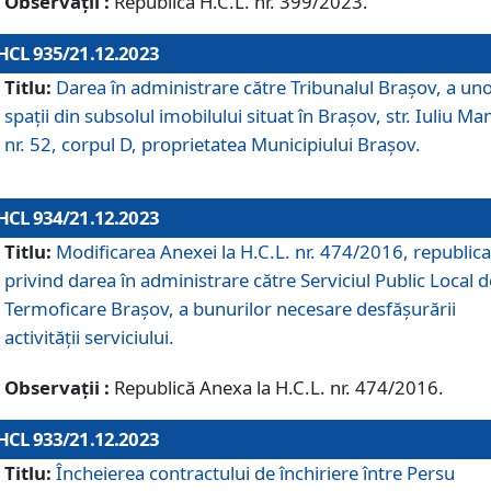
Observații :
Republică H.C.L. nr. 399/2023.
HCL 935/21.12.2023
Titlu:
Darea în administrare către Tribunalul Brașov, a un
spații din subsolul imobilului situat în Brașov, str. Iuliu Ma
nr. 52, corpul D, proprietatea Municipiului Brașov.
HCL 934/21.12.2023
Titlu:
Modificarea Anexei la H.C.L. nr. 474/2016, republica
privind darea în administrare către Serviciul Public Local d
Termoficare Braşov, a bunurilor necesare desfăşurării
activităţii serviciului.
Observații :
Republică Anexa la H.C.L. nr. 474/2016.
HCL 933/21.12.2023
Titlu:
Încheierea contractului de închiriere între Persu