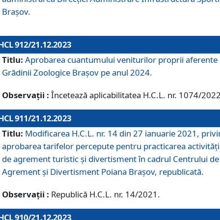
Brașov.
HCL 912/21.12.2023
Titlu:
Aprobarea cuantumului veniturilor proprii aferente
Grădinii Zoologice Braşov pe anul 2024.
Observații :
Încetează aplicabilitatea H.C.L. nr. 1074/2022
HCL 911/21.12.2023
Titlu:
Modificarea H.C.L. nr. 14 din 27 ianuarie 2021, priv
aprobarea tarifelor percepute pentru practicarea activități
de agrement turistic și divertisment în cadrul Centrului de
Agrement și Divertisment Poiana Brașov, republicată.
Observații :
Republică H.C.L. nr. 14/2021.
HCL 910/21.12.2023