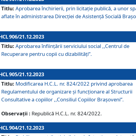
Titlu:
Aprobarea închirierii, prin licitație publică, a unor sp
aflate în administrarea Direcției de Asistență Socială Brașo
HCL 906/21.12.2023
Titlu:
Aprobarea înființării serviciului social ,,Centrul de
Recuperare pentru copii cu dizabilități”.
HCL 905/21.12.2023
Titlu:
Modificarea H.C.L. nr. 824/2022 privind aprobarea
Regulamentului de organizare şi funcţionare al Structurii
Consultative a copiilor ,,Consiliul Copiilor Braşoveni”.
Observații :
Republică H.C.L. nr. 824/2022.
HCL 904/21.12.2023