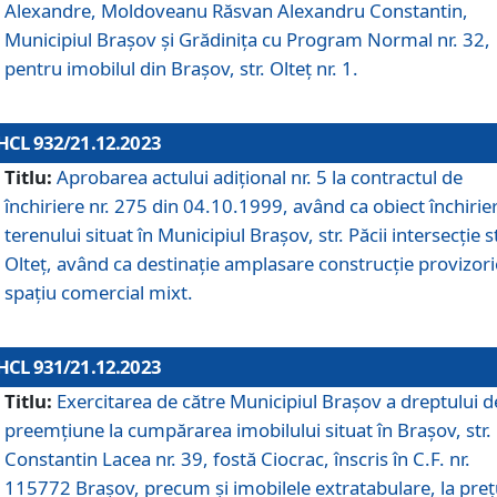
Alexandre, Moldoveanu Răsvan Alexandru Constantin,
Municipiul Braşov şi Grădinița cu Program Normal nr. 32,
pentru imobilul din Brașov, str. Olteț nr. 1.
HCL 932/21.12.2023
Titlu:
Aprobarea actului adițional nr. 5 la contractul de
închiriere nr. 275 din 04.10.1999, având ca obiect închirie
terenului situat în Municipiul Brașov, str. Păcii intersecție st
Olteț, având ca destinație amplasare construcție provizori
spațiu comercial mixt.
HCL 931/21.12.2023
Titlu:
Exercitarea de către Municipiul Brașov a dreptului d
preemțiune la cumpărarea imobilului situat în Brașov, str.
Constantin Lacea nr. 39, fostă Ciocrac, înscris în C.F. nr.
115772 Brașov, precum și imobilele extratabulare, la preț