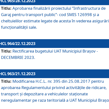
HCL 965/28.12.2023
Titlu:
Aprobarea finalizării proiectului ”Infrastructura de
Garaj pentru transport public”- cod SMIS 126998 și a
cheltuielilor estimate legate de acesta în vederea asigurări
funcționalității sale.
HCL 964/22.12.2023
Titlu:
Rectificarea bugetului UAT Municipiul Braşov -
DECEMBRIE 2023.
HCL 963/21.12.2023
Titlu:
Modificarea H.C.L. nr. 395 din 25.08.2017 pentru
aprobarea Regulamentului privind activitățile de ridicare,
transport şi depozitare a vehiculelor staționate
neregulamentar pe raza teritorială a UAT Municipiul Braşo