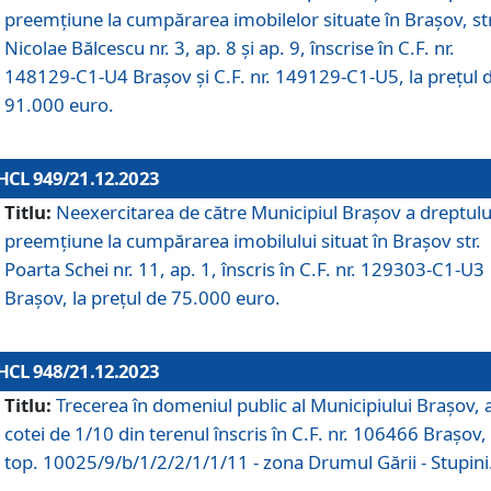
preemțiune la cumpărarea imobilelor situate în Brașov, str
Nicolae Bălcescu nr. 3, ap. 8 și ap. 9, înscrise în C.F. nr.
148129-C1-U4 Brașov și C.F. nr. 149129-C1-U5, la prețul 
91.000 euro.
HCL 949/21.12.2023
Titlu:
Neexercitarea de către Municipiul Brașov a dreptulu
preemțiune la cumpărarea imobilului situat în Brașov str.
Poarta Schei nr. 11, ap. 1, înscris în C.F. nr. 129303-C1-U3
Brașov, la prețul de 75.000 euro.
HCL 948/21.12.2023
Titlu:
Trecerea în domeniul public al Municipiului Braşov, 
cotei de 1/10 din terenul înscris în C.F. nr. 106466 Brașov, 
top. 10025/9/b/1/2/2/1/1/11 - zona Drumul Gării - Stupini