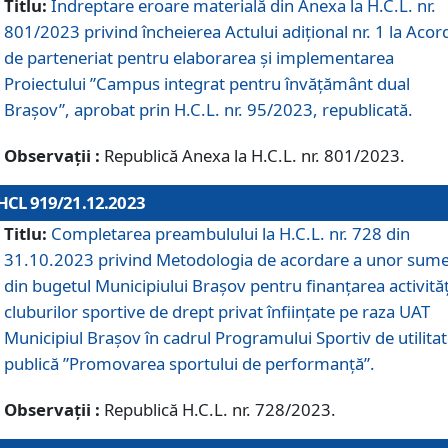
Titlu:
Îndreptare eroare materială din Anexa la H.C.L. nr.
801/2023 privind încheierea Actului adițional nr. 1 la Acor
de parteneriat pentru elaborarea și implementarea
Proiectului ”Campus integrat pentru învățământ dual
Brașov”, aprobat prin H.C.L. nr. 95/2023, republicată.
Observații :
Republică Anexa la H.C.L. nr. 801/2023.
HCL 919/21.12.2023
Titlu:
Completarea preambulului la H.C.L. nr. 728 din
31.10.2023 privind Metodologia de acordare a unor sum
din bugetul Municipiului Brașov pentru finanțarea activităț
cluburilor sportive de drept privat înființate pe raza UAT
Municipiul Brașov în cadrul Programului Sportiv de utilita
publică ”Promovarea sportului de performanță”.
Observații :
Republică H.C.L. nr. 728/2023.