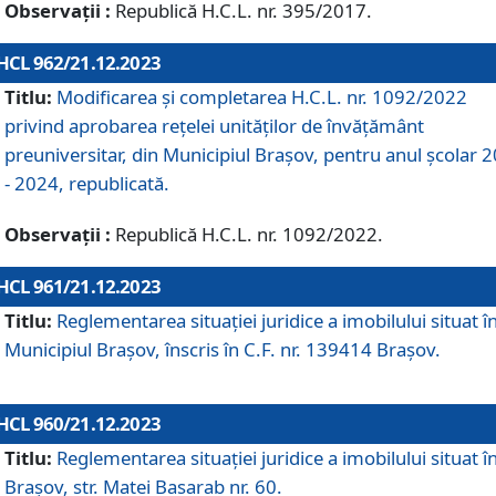
Observații :
Republică H.C.L. nr. 395/2017.
HCL 962/21.12.2023
Titlu:
Modificarea și completarea H.C.L. nr. 1092/2022
privind aprobarea rețelei unităților de învăţământ
preuniversitar, din Municipiul Braşov, pentru anul școlar 
- 2024, republicată.
Observații :
Republică H.C.L. nr. 1092/2022.
HCL 961/21.12.2023
Titlu:
Reglementarea situației juridice a imobilului situat î
Municipiul Brașov, înscris în C.F. nr. 139414 Brașov.
HCL 960/21.12.2023
Titlu:
Reglementarea situației juridice a imobilului situat î
Brașov, str. Matei Basarab nr. 60.