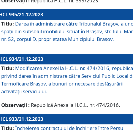
Observații :
Republică H.C.L. nr. 399/2023.
HCL 935/21.12.2023
Titlu:
Darea în administrare către Tribunalul Brașov, a un
spații din subsolul imobilului situat în Brașov, str. Iuliu Ma
nr. 52, corpul D, proprietatea Municipiului Brașov.
HCL 934/21.12.2023
Titlu:
Modificarea Anexei la H.C.L. nr. 474/2016, republica
privind darea în administrare către Serviciul Public Local d
Termoficare Braşov, a bunurilor necesare desfăşurării
activităţii serviciului.
Observații :
Republică Anexa la H.C.L. nr. 474/2016.
HCL 933/21.12.2023
Titlu:
Încheierea contractului de închiriere între Persu