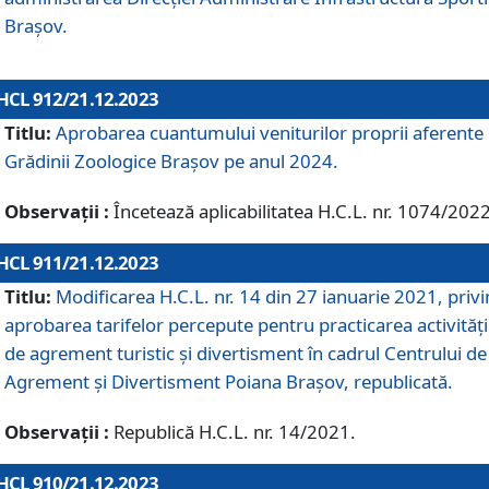
Brașov.
HCL 912/21.12.2023
Titlu:
Aprobarea cuantumului veniturilor proprii aferente
Grădinii Zoologice Braşov pe anul 2024.
Observații :
Încetează aplicabilitatea H.C.L. nr. 1074/2022
HCL 911/21.12.2023
Titlu:
Modificarea H.C.L. nr. 14 din 27 ianuarie 2021, priv
aprobarea tarifelor percepute pentru practicarea activități
de agrement turistic și divertisment în cadrul Centrului de
Agrement și Divertisment Poiana Brașov, republicată.
Observații :
Republică H.C.L. nr. 14/2021.
HCL 910/21.12.2023