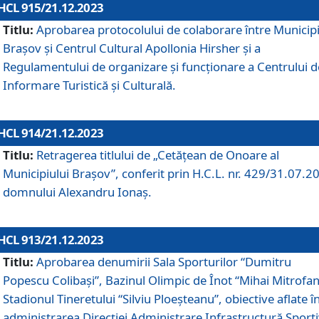
HCL 915/21.12.2023
Titlu:
Aprobarea protocolului de colaborare între Municipi
Brașov și Centrul Cultural Apollonia Hirsher și a
Regulamentului de organizare și funcționare a Centrului d
Informare Turistică și Culturală.
HCL 914/21.12.2023
Titlu:
Retragerea titlului de „Cetățean de Onoare al
Municipiului Brașov”, conferit prin H.C.L. nr. 429/31.07.2
domnului Alexandru Ionaș.
HCL 913/21.12.2023
Titlu:
Aprobarea denumirii Sala Sporturilor “Dumitru
Popescu Colibași”, Bazinul Olimpic de Înot “Mihai Mitrofan
Stadionul Tineretului “Silviu Ploeșteanu”, obiective aflate î
administrarea Direcției Administrare Infrastructură Sport