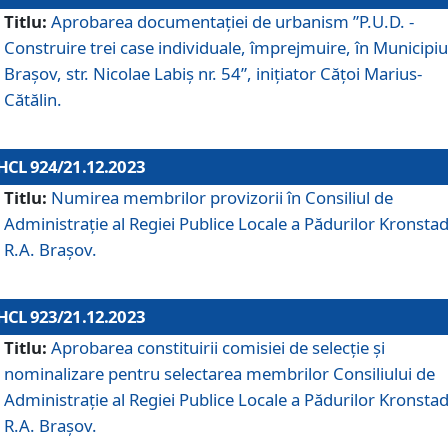
Titlu:
Aprobarea documentaţiei de urbanism ”P.U.D. -
Construire trei case individuale, împrejmuire, în Municipiu
Brașov, str. Nicolae Labiș nr. 54”, inițiator Cățoi Marius-
Cătălin.
HCL 924/21.12.2023
Titlu:
Numirea membrilor provizorii în Consiliul de
Administraţie al Regiei Publice Locale a Pădurilor Kronstad
R.A. Brașov.
HCL 923/21.12.2023
Titlu:
Aprobarea constituirii comisiei de selecție și
nominalizare pentru selectarea membrilor Consiliului de
Administrație al Regiei Publice Locale a Pădurilor Kronstad
R.A. Brașov.