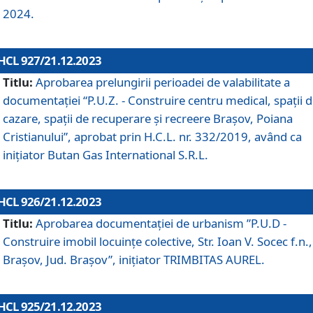
2024.
HCL 927/21.12.2023
Titlu:
Aprobarea prelungirii perioadei de valabilitate a
documentaţiei “P.U.Z. - Construire centru medical, spații 
cazare, spații de recuperare și recreere Brașov, Poiana
Cristianului”, aprobat prin H.C.L. nr. 332/2019, având ca
inițiator Butan Gas International S.R.L.
HCL 926/21.12.2023
Titlu:
Aprobarea documentaţiei de urbanism ”P.U.D -
Construire imobil locuințe colective, Str. Ioan V. Socec f.n.,
Brașov, Jud. Brașov”, inițiator TRIMBITAS AUREL.
HCL 925/21.12.2023