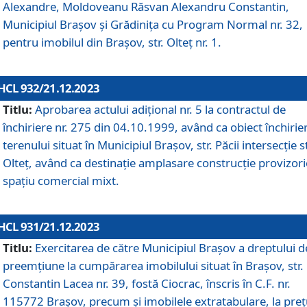
Alexandre, Moldoveanu Răsvan Alexandru Constantin,
Municipiul Braşov şi Grădinița cu Program Normal nr. 32,
pentru imobilul din Brașov, str. Olteț nr. 1.
HCL 932/21.12.2023
Titlu:
Aprobarea actului adițional nr. 5 la contractul de
închiriere nr. 275 din 04.10.1999, având ca obiect închirie
terenului situat în Municipiul Brașov, str. Păcii intersecție st
Olteț, având ca destinație amplasare construcție provizori
spațiu comercial mixt.
HCL 931/21.12.2023
Titlu:
Exercitarea de către Municipiul Brașov a dreptului d
preemțiune la cumpărarea imobilului situat în Brașov, str.
Constantin Lacea nr. 39, fostă Ciocrac, înscris în C.F. nr.
115772 Brașov, precum și imobilele extratabulare, la preț