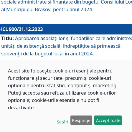
sociale administrate și finanțate din bugetul Consiliului Lo
al Municipiului Brașov, pentru anul 2024.
HCL 900/21.12.2023
Titlu:
Aprobarea asociațiilor şi fundațiilor care administre
unități de asistenţă socială, îndreptăţite să primească
subvenţii de la bugetul local în anul 2024.
Acest site folosește cookie-uri esențiale pentru
HCL 899/21.12.2023
funcționare și securitate, precum și cookie-uri
Titlu:
Aprobarea standardelor de cost pentru serviciile
opționale pentru statistici, conținut și marketing.
sociale furnizate în cadrul Direcției de Asistență Socială
Puteți accepta sau refuza utilizarea cookie-urilor
Brașov, pentru anul 2024.
opționale; cookie-urile esențiale nu pot fi
dezactivate.
HCL 898/21.12.2023
Respinge
Accept toate
Setări
Titlu:
Modificarea Anexei la H.C.L. nr. 91 din 09.02.2018,