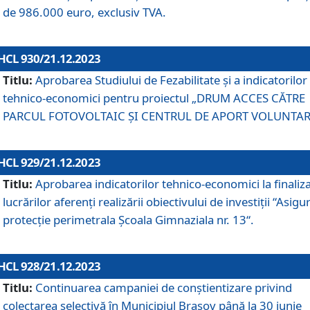
de 986.000 euro, exclusiv TVA.
HCL 930/21.12.2023
Titlu:
Aprobarea Studiului de Fezabilitate și a indicatorilor
tehnico-economici pentru proiectul „DRUM ACCES CĂTRE
PARCUL FOTOVOLTAIC ȘI CENTRUL DE APORT VOLUNTAR
HCL 929/21.12.2023
Titlu:
Aprobarea indicatorilor tehnico-economici la finaliz
lucrărilor aferenți realizării obiectivului de investiții “Asigu
protecție perimetrala Școala Gimnaziala nr. 13“.
HCL 928/21.12.2023
Titlu:
Continuarea campaniei de conștientizare privind
colectarea selectivă în Municipiul Braşov până la 30 iunie