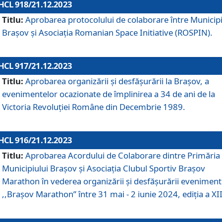
HCL 918/21.12.2023
Titlu:
Aprobarea protocolului de colaborare între Municipi
Brașov și Asociația Romanian Space Initiative (ROSPIN).
HCL 917/21.12.2023
Titlu:
Aprobarea organizării şi desfăşurării la Braşov, a
evenimentelor ocazionate de împlinirea a 34 de ani de la
Victoria Revoluţiei Române din Decembrie 1989.
HCL 916/21.12.2023
Titlu:
Aprobarea Acordului de Colaborare dintre Primăria
Municipiului Brașov și Asociația Clubul Sportiv Brașov
Marathon în vederea organizării și desfășurării eveniment
,,Brașov Marathon” între 31 mai - 2 iunie 2024, ediția a XII