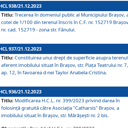
HCL 938/21.12.2023
Titlu:
Trecerea în domeniul public al Municipiului Braşov, 
cotei de 1/100 din terenul înscris în C.F. nr. 152719 Brașov
nr. cad. 152719 - zona str. Fânului.
HCL 937/21.12.2023
Titlu:
Constituirea unui drept de superficie asupra terenul
aferent imobilului situat în Brașov, str. Piața Teatrului nr. 7
ap. 12, în favoarea d-nei Taylor Anabela-Cristina.
HCL 936/21.12.2023
Titlu:
Modificarea H.C.L. nr. 399/2023 privind darea în
folosinţă gratuită către Asociaţia "Catharsis" Brașov, a
imobilului situat în Braşov, str. Mărăşeşti nr. 2 bis.