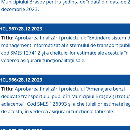
Municipiului Braşov pentru ședința de îndată din data de 
decembrie 2023.
HCL 967/28.12.2023
Titlu:
Aprobarea finalizării proiectului: ”Extindere sistem 
management informatizat al sistemului de transport publi
cod SMIS 127412 și a cheltuielilor estimate ale acestuia în
vederea asigurării funcționalității sale.
HCL 966/28.12.2023
Titlu:
Aprobarea finalizării proiectului ”Amenajare benzi
dedicate transportului public în Municipiul Brașov şi trotu
adiacente”, Cod SMIS 126993 și a cheltuielilor estimate le
de acesta, în vederea asigurării funcționalității sale.