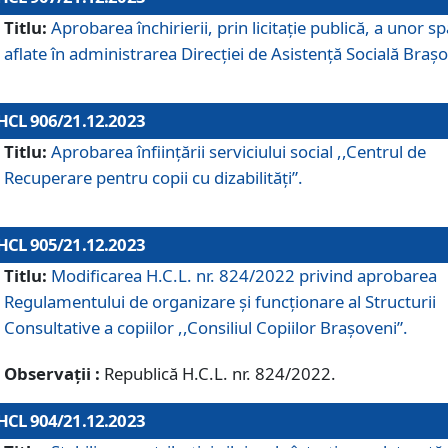
Titlu:
Aprobarea închirierii, prin licitație publică, a unor sp
aflate în administrarea Direcției de Asistență Socială Brașo
HCL 906/21.12.2023
Titlu:
Aprobarea înființării serviciului social ,,Centrul de
Recuperare pentru copii cu dizabilități”.
HCL 905/21.12.2023
Titlu:
Modificarea H.C.L. nr. 824/2022 privind aprobarea
Regulamentului de organizare şi funcţionare al Structurii
Consultative a copiilor ,,Consiliul Copiilor Braşoveni”.
Observații :
Republică H.C.L. nr. 824/2022.
HCL 904/21.12.2023