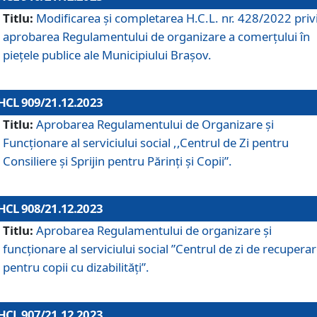
Titlu:
Modificarea și completarea H.C.L. nr. 428/2022 priv
aprobarea Regulamentului de organizare a comerțului în
piețele publice ale Municipiului Braşov.
HCL 909/21.12.2023
Titlu:
Aprobarea Regulamentului de Organizare și
Funcționare al serviciului social ,,Centrul de Zi pentru
Consiliere şi Sprijin pentru Părinţi şi Copii”.
HCL 908/21.12.2023
Titlu:
Aprobarea Regulamentului de organizare şi
funcţionare al serviciului social ”Centrul de zi de recupera
pentru copii cu dizabilități”.
HCL 907/21.12.2023