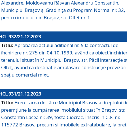
Alexandre, Moldoveanu Răsvan Alexandru Constantin,
Municipiul Braşov şi Grădinița cu Program Normal nr. 32,
pentru imobilul din Brașov, str. Olteț nr. 1.
HCL 932/21.12.2023
Titlu:
Aprobarea actului adițional nr. 5 la contractul de
închiriere nr. 275 din 04.10.1999, având ca obiect închirie
terenului situat în Municipiul Brașov, str. Păcii intersecție st
Olteț, având ca destinație amplasare construcție provizori
spațiu comercial mixt.
HCL 931/21.12.2023
Titlu:
Exercitarea de către Municipiul Brașov a dreptului d
preemțiune la cumpărarea imobilului situat în Brașov, str.
Constantin Lacea nr. 39, fostă Ciocrac, înscris în C.F. nr.
115772 Brașov, precum și imobilele extratabulare, la preț