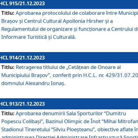
HCL 915/21.12.2023
Titlu:
Aprobarea protocolului de colaborare între Municipi
Brașov și Centrul Cultural Apollonia Hirsher și a
Regulamentului de organizare și funcționare a Centrului d
Informare Turistică și Culturală.
HCL 914/21.12.2023
Titlu:
Retragerea titlului de „Cetățean de Onoare al
Municipiului Brașov”, conferit prin H.C.L. nr. 429/31.07.2
domnului Alexandru Ionaș.
HCL 913/21.12.2023
Titlu:
Aprobarea denumirii Sala Sporturilor “Dumitru
Popescu Colibași”, Bazinul Olimpic de Înot “Mihai Mitrofan
Stadionul Tineretului “Silviu Ploeșteanu”, obiective aflate î
administrarea Direcției Administrare Infrastructură Sport