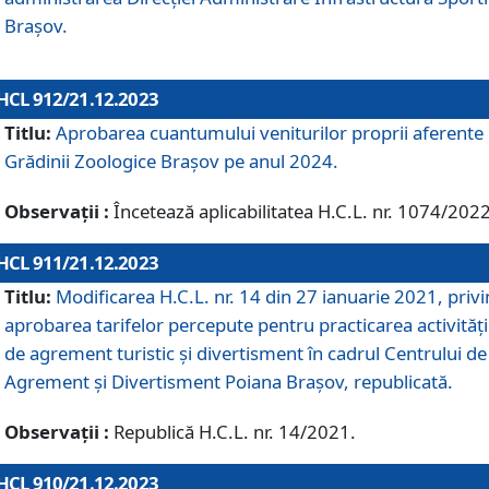
Brașov.
HCL 912/21.12.2023
Titlu:
Aprobarea cuantumului veniturilor proprii aferente
Grădinii Zoologice Braşov pe anul 2024.
Observații :
Încetează aplicabilitatea H.C.L. nr. 1074/2022
HCL 911/21.12.2023
Titlu:
Modificarea H.C.L. nr. 14 din 27 ianuarie 2021, priv
aprobarea tarifelor percepute pentru practicarea activități
de agrement turistic și divertisment în cadrul Centrului de
Agrement și Divertisment Poiana Brașov, republicată.
Observații :
Republică H.C.L. nr. 14/2021.
HCL 910/21.12.2023