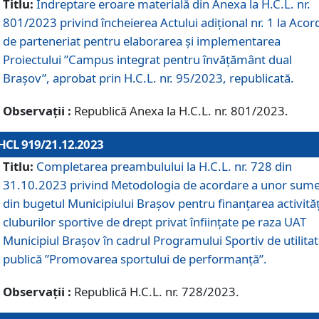
Titlu:
Îndreptare eroare materială din Anexa la H.C.L. nr.
801/2023 privind încheierea Actului adițional nr. 1 la Acor
de parteneriat pentru elaborarea și implementarea
Proiectului ”Campus integrat pentru învățământ dual
Brașov”, aprobat prin H.C.L. nr. 95/2023, republicată.
Observații :
Republică Anexa la H.C.L. nr. 801/2023.
HCL 919/21.12.2023
Titlu:
Completarea preambulului la H.C.L. nr. 728 din
31.10.2023 privind Metodologia de acordare a unor sum
din bugetul Municipiului Brașov pentru finanțarea activităț
cluburilor sportive de drept privat înființate pe raza UAT
Municipiul Brașov în cadrul Programului Sportiv de utilita
publică ”Promovarea sportului de performanță”.
Observații :
Republică H.C.L. nr. 728/2023.