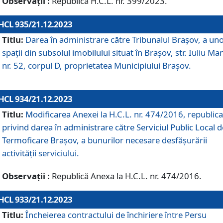
Observații :
Republică H.C.L. nr. 399/2023.
HCL 935/21.12.2023
Titlu:
Darea în administrare către Tribunalul Brașov, a un
spații din subsolul imobilului situat în Brașov, str. Iuliu Ma
nr. 52, corpul D, proprietatea Municipiului Brașov.
HCL 934/21.12.2023
Titlu:
Modificarea Anexei la H.C.L. nr. 474/2016, republica
privind darea în administrare către Serviciul Public Local d
Termoficare Braşov, a bunurilor necesare desfăşurării
activităţii serviciului.
Observații :
Republică Anexa la H.C.L. nr. 474/2016.
HCL 933/21.12.2023
Titlu:
Încheierea contractului de închiriere între Persu