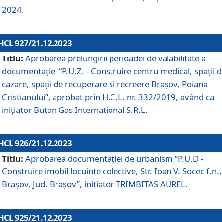
2024.
HCL 927/21.12.2023
Titlu:
Aprobarea prelungirii perioadei de valabilitate a
documentaţiei “P.U.Z. - Construire centru medical, spații 
cazare, spații de recuperare și recreere Brașov, Poiana
Cristianului”, aprobat prin H.C.L. nr. 332/2019, având ca
inițiator Butan Gas International S.R.L.
HCL 926/21.12.2023
Titlu:
Aprobarea documentaţiei de urbanism ”P.U.D -
Construire imobil locuințe colective, Str. Ioan V. Socec f.n.,
Brașov, Jud. Brașov”, inițiator TRIMBITAS AUREL.
HCL 925/21.12.2023