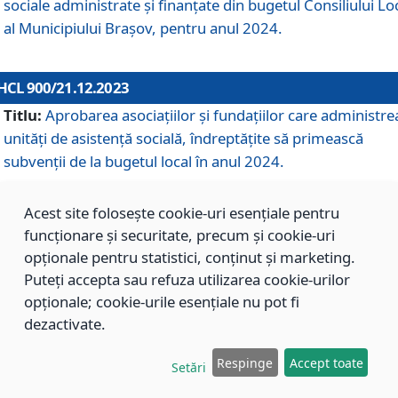
sociale administrate și finanțate din bugetul Consiliului Lo
al Municipiului Brașov, pentru anul 2024.
HCL 900/21.12.2023
Titlu:
Aprobarea asociațiilor şi fundațiilor care administre
unități de asistenţă socială, îndreptăţite să primească
subvenţii de la bugetul local în anul 2024.
Acest site folosește cookie-uri esențiale pentru
HCL 899/21.12.2023
funcționare și securitate, precum și cookie-uri
Titlu:
Aprobarea standardelor de cost pentru serviciile
opționale pentru statistici, conținut și marketing.
sociale furnizate în cadrul Direcției de Asistență Socială
Puteți accepta sau refuza utilizarea cookie-urilor
Brașov, pentru anul 2024.
opționale; cookie-urile esențiale nu pot fi
dezactivate.
HCL 898/21.12.2023
Respinge
Accept toate
Setări
Titlu:
Modificarea Anexei la H.C.L. nr. 91 din 09.02.2018,