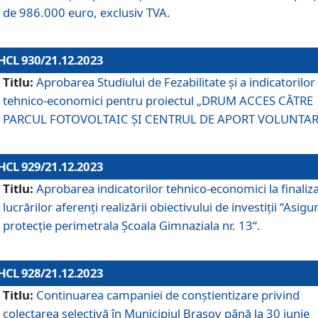
de 986.000 euro, exclusiv TVA.
HCL 930/21.12.2023
Titlu:
Aprobarea Studiului de Fezabilitate și a indicatorilor
tehnico-economici pentru proiectul „DRUM ACCES CĂTRE
PARCUL FOTOVOLTAIC ȘI CENTRUL DE APORT VOLUNTAR
HCL 929/21.12.2023
Titlu:
Aprobarea indicatorilor tehnico-economici la finaliz
lucrărilor aferenți realizării obiectivului de investiții “Asigu
protecție perimetrala Școala Gimnaziala nr. 13“.
HCL 928/21.12.2023
Titlu:
Continuarea campaniei de conștientizare privind
colectarea selectivă în Municipiul Braşov până la 30 iunie