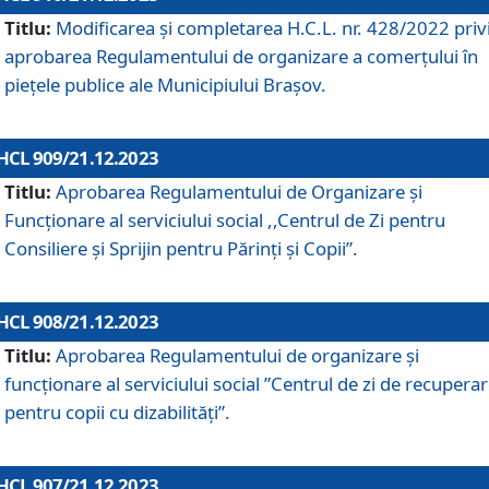
Titlu:
Modificarea și completarea H.C.L. nr. 428/2022 priv
aprobarea Regulamentului de organizare a comerțului în
piețele publice ale Municipiului Braşov.
HCL 909/21.12.2023
Titlu:
Aprobarea Regulamentului de Organizare și
Funcționare al serviciului social ,,Centrul de Zi pentru
Consiliere şi Sprijin pentru Părinţi şi Copii”.
HCL 908/21.12.2023
Titlu:
Aprobarea Regulamentului de organizare şi
funcţionare al serviciului social ”Centrul de zi de recupera
pentru copii cu dizabilități”.
HCL 907/21.12.2023