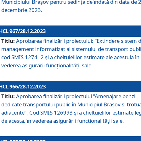
Municipiului Braşov pentru ședința de îndată din data de 
decembrie 2023.
HCL 967/28.12.2023
Titlu:
Aprobarea finalizării proiectului: ”Extindere sistem 
management informatizat al sistemului de transport publi
cod SMIS 127412 și a cheltuielilor estimate ale acestuia în
vederea asigurării funcționalității sale.
HCL 966/28.12.2023
Titlu:
Aprobarea finalizării proiectului ”Amenajare benzi
dedicate transportului public în Municipiul Brașov şi trotu
adiacente”, Cod SMIS 126993 și a cheltuielilor estimate le
de acesta, în vederea asigurării funcționalității sale.