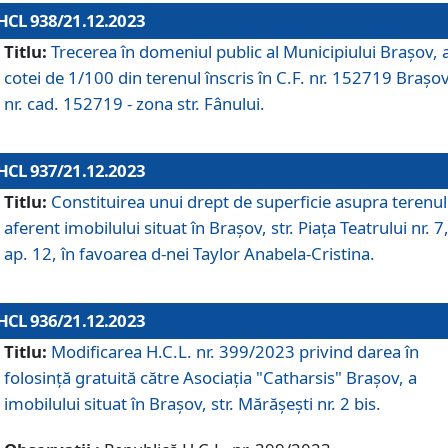
HCL 938/21.12.2023
Titlu:
Trecerea în domeniul public al Municipiului Braşov, 
cotei de 1/100 din terenul înscris în C.F. nr. 152719 Brașov
nr. cad. 152719 - zona str. Fânului.
HCL 937/21.12.2023
Titlu:
Constituirea unui drept de superficie asupra terenul
aferent imobilului situat în Brașov, str. Piața Teatrului nr. 7
ap. 12, în favoarea d-nei Taylor Anabela-Cristina.
HCL 936/21.12.2023
Titlu:
Modificarea H.C.L. nr. 399/2023 privind darea în
folosinţă gratuită către Asociaţia "Catharsis" Brașov, a
imobilului situat în Braşov, str. Mărăşeşti nr. 2 bis.