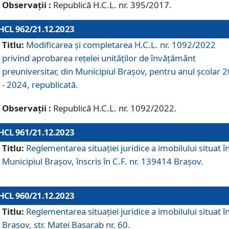
Observații :
Republică H.C.L. nr. 395/2017.
HCL 962/21.12.2023
Titlu:
Modificarea și completarea H.C.L. nr. 1092/2022
privind aprobarea rețelei unităților de învăţământ
preuniversitar, din Municipiul Braşov, pentru anul școlar 
- 2024, republicată.
Observații :
Republică H.C.L. nr. 1092/2022.
HCL 961/21.12.2023
Titlu:
Reglementarea situației juridice a imobilului situat î
Municipiul Brașov, înscris în C.F. nr. 139414 Brașov.
HCL 960/21.12.2023
Titlu:
Reglementarea situației juridice a imobilului situat î
Brașov, str. Matei Basarab nr. 60.