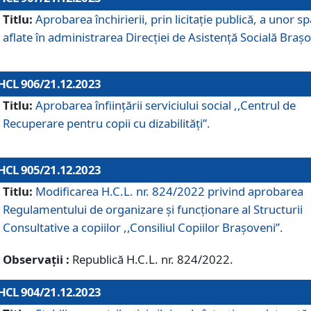
Titlu:
Aprobarea închirierii, prin licitație publică, a unor sp
aflate în administrarea Direcției de Asistență Socială Brașo
HCL 906/21.12.2023
Titlu:
Aprobarea înființării serviciului social ,,Centrul de
Recuperare pentru copii cu dizabilități”.
HCL 905/21.12.2023
Titlu:
Modificarea H.C.L. nr. 824/2022 privind aprobarea
Regulamentului de organizare şi funcţionare al Structurii
Consultative a copiilor ,,Consiliul Copiilor Braşoveni”.
Observații :
Republică H.C.L. nr. 824/2022.
HCL 904/21.12.2023