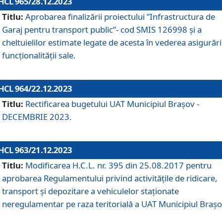
HCL 965/28.12.2023
Titlu:
Aprobarea finalizării proiectului ”Infrastructura de
Garaj pentru transport public”- cod SMIS 126998 și a
cheltuielilor estimate legate de acesta în vederea asigurări
funcționalității sale.
HCL 964/22.12.2023
Titlu:
Rectificarea bugetului UAT Municipiul Braşov -
DECEMBRIE 2023.
HCL 963/21.12.2023
Titlu:
Modificarea H.C.L. nr. 395 din 25.08.2017 pentru
aprobarea Regulamentului privind activitățile de ridicare,
transport şi depozitare a vehiculelor staționate
neregulamentar pe raza teritorială a UAT Municipiul Braşo