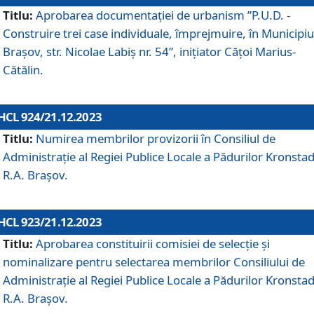
Titlu:
Aprobarea documentaţiei de urbanism ”P.U.D. -
Construire trei case individuale, împrejmuire, în Municipiu
Brașov, str. Nicolae Labiș nr. 54”, inițiator Cățoi Marius-
Cătălin.
HCL 924/21.12.2023
Titlu:
Numirea membrilor provizorii în Consiliul de
Administraţie al Regiei Publice Locale a Pădurilor Kronstad
R.A. Brașov.
HCL 923/21.12.2023
Titlu:
Aprobarea constituirii comisiei de selecție și
nominalizare pentru selectarea membrilor Consiliului de
Administrație al Regiei Publice Locale a Pădurilor Kronstad
R.A. Brașov.