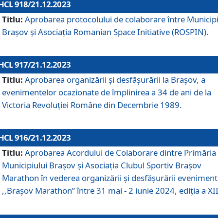
HCL 918/21.12.2023
Titlu:
Aprobarea protocolului de colaborare între Municipi
Brașov și Asociația Romanian Space Initiative (ROSPIN).
HCL 917/21.12.2023
Titlu:
Aprobarea organizării şi desfăşurării la Braşov, a
evenimentelor ocazionate de împlinirea a 34 de ani de la
Victoria Revoluţiei Române din Decembrie 1989.
HCL 916/21.12.2023
Titlu:
Aprobarea Acordului de Colaborare dintre Primăria
Municipiului Brașov și Asociația Clubul Sportiv Brașov
Marathon în vederea organizării și desfășurării eveniment
,,Brașov Marathon” între 31 mai - 2 iunie 2024, ediția a XII