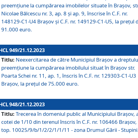
preemțiune la cumpărarea imobilelor situate în Brașov, str
Nicolae Bălcescu nr. 3, ap. 8 și ap. 9, înscrise în C.F. nr.
148129-C1-U4 Brașov și C.F. nr. 149129-C1-U5, la prețul 
91.000 euro.
HCL 949/21.12.2023
Titlu:
Neexercitarea de către Municipiul Brașov a dreptulu
preemțiune la cumpărarea imobilului situat în Brașov str.
Poarta Schei nr. 11, ap. 1, înscris în C.F. nr. 129303-C1-U3
Brașov, la prețul de 75.000 euro.
HCL 948/21.12.2023
Titlu:
Trecerea în domeniul public al Municipiului Braşov, 
cotei de 1/10 din terenul înscris în C.F. nr. 106466 Brașov, 
top. 10025/9/b/1/2/2/1/1/11 - zona Drumul Gării - Stupini