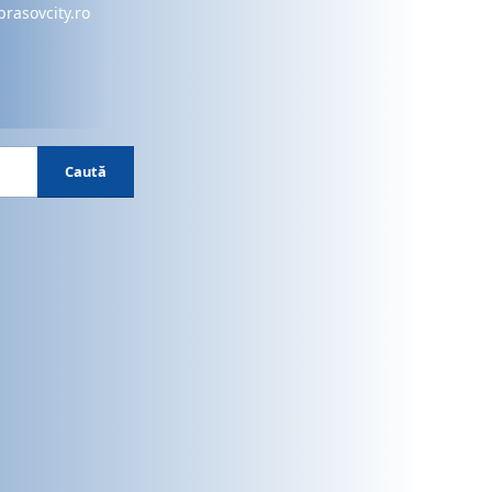
brasovcity.ro
Caută