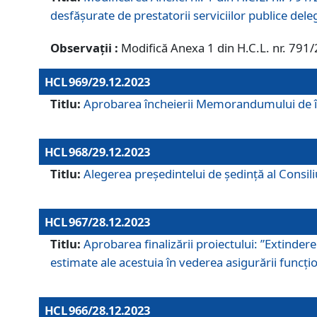
desfășurate de prestatorii serviciilor publice del
Observații :
Modifică Anexa 1 din H.C.L. nr. 791
HCL 969/29.12.2023
Titlu:
Aprobarea încheierii Memorandumului de înț
HCL 968/29.12.2023
Titlu:
Alegerea preşedintelui de şedinţă al Consil
HCL 967/28.12.2023
Titlu:
Aprobarea finalizării proiectului: ”Extinde
estimate ale acestuia în vederea asigurării funcțion
HCL 966/28.12.2023