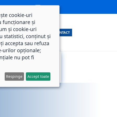
ește cookie-uri
 funcționare și
um și cookie-uri
CONTACT
statistici, conținut și
ți accepta sau refuza
e-urilor opționale;
nțiale nu pot fi
SERVICII
M.O.L.
PUBLICE
Respinge
Accept toate