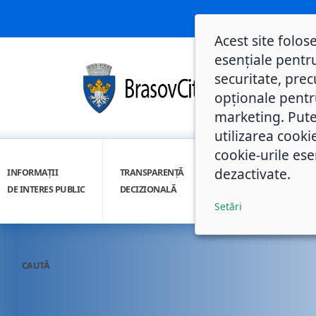
Acest site folos
esențiale pentru
securitate, prec
opționale pentru 
marketing. Pute
utilizarea cooki
cookie-urile ese
dezactivate.
INFORMAȚII
TRANSPARENȚĂ
INTEGRITATE
DE INTERES PUBLIC
DECIZIONALĂ
INSTITUȚIONALĂ
Setări
CAUTĂ