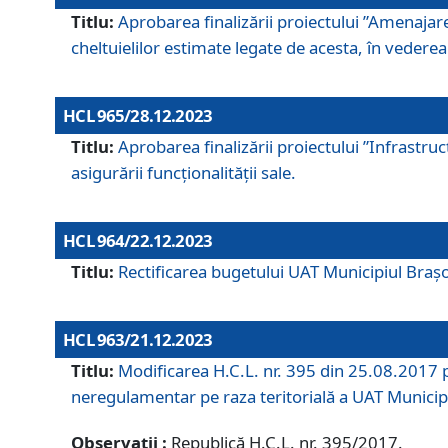
Titlu:
Aprobarea finalizării proiectului ”Amenajar
cheltuielilor estimate legate de acesta, în vederea 
HCL 965/28.12.2023
Titlu:
Aprobarea finalizării proiectului ”Infrastru
asigurării funcționalității sale.
HCL 964/22.12.2023
Titlu:
Rectificarea bugetului UAT Municipiul Bra
HCL 963/21.12.2023
Titlu:
Modificarea H.C.L. nr. 395 din 25.08.2017 p
neregulamentar pe raza teritorială a UAT Municip
Observații :
Republică H.C.L. nr. 395/2017.