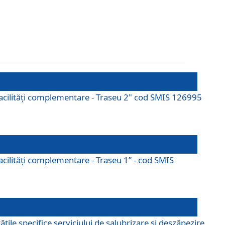
cu facilități complementare - Traseu 2" cod SMIS 126995
 facilităţi complementare - Traseu 1” - cod SMIS
țile specifice serviciului de salubrizare și deszăpezire