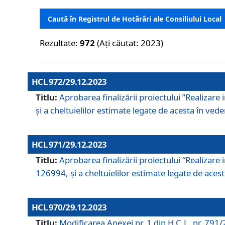
Caută în Registrul de Hotărâri ale Consiliului Local
Rezultate:
972
(Ați căutat: 2023)
HCL 972/29.12.2023
Titlu:
Aprobarea finalizării proiectului ”Realizare
și a cheltuielilor estimate legate de acesta în veder
HCL 971/29.12.2023
Titlu:
Aprobarea finalizării proiectului “Realizare 
126994, și a cheltuielilor estimate legate de acesta
HCL 970/29.12.2023
Titlu:
Modificarea Anexei nr. 1 din H.C.L. nr. 791/2