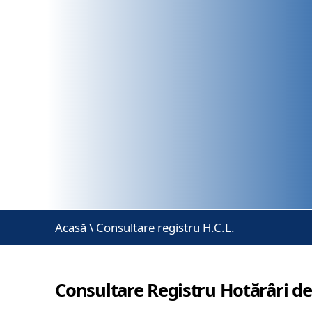
Acasă
\
Consultare registru H.C.L.
Consultare Registru Hotărâri de