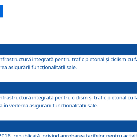
 infrastructură integrată pentru trafic pietonal și ciclism 
ea asigurării funcționalității sale.
infrastructură integrată pentru ciclism şi trafic pietonal cu
 în vederea asigurării funcționalității sale.
018, republicată, privind aprobarea tarifelor pentru activită