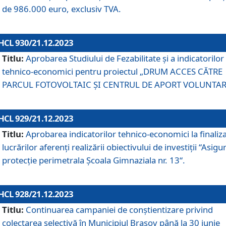
de 986.000 euro, exclusiv TVA.
HCL 930/21.12.2023
Titlu:
Aprobarea Studiului de Fezabilitate și a indicatorilor
tehnico-economici pentru proiectul „DRUM ACCES CĂTRE
PARCUL FOTOVOLTAIC ȘI CENTRUL DE APORT VOLUNTAR
HCL 929/21.12.2023
Titlu:
Aprobarea indicatorilor tehnico-economici la finaliz
lucrărilor aferenți realizării obiectivului de investiții “Asigu
protecție perimetrala Școala Gimnaziala nr. 13“.
HCL 928/21.12.2023
Titlu:
Continuarea campaniei de conștientizare privind
colectarea selectivă în Municipiul Braşov până la 30 iunie