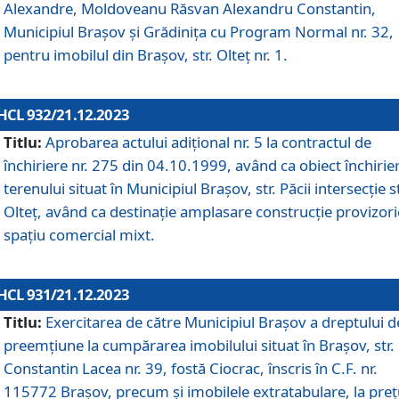
Alexandre, Moldoveanu Răsvan Alexandru Constantin,
Municipiul Braşov şi Grădinița cu Program Normal nr. 32,
pentru imobilul din Brașov, str. Olteț nr. 1.
HCL 932/21.12.2023
Titlu:
Aprobarea actului adițional nr. 5 la contractul de
închiriere nr. 275 din 04.10.1999, având ca obiect închirie
terenului situat în Municipiul Brașov, str. Păcii intersecție st
Olteț, având ca destinație amplasare construcție provizori
spațiu comercial mixt.
HCL 931/21.12.2023
Titlu:
Exercitarea de către Municipiul Brașov a dreptului d
preemțiune la cumpărarea imobilului situat în Brașov, str.
Constantin Lacea nr. 39, fostă Ciocrac, înscris în C.F. nr.
115772 Brașov, precum și imobilele extratabulare, la preț