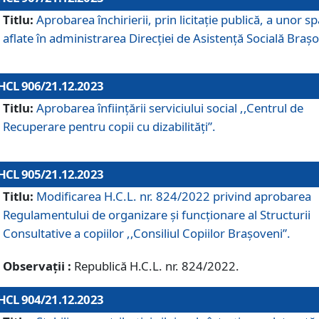
Titlu:
Aprobarea închirierii, prin licitație publică, a unor sp
aflate în administrarea Direcției de Asistență Socială Brașo
HCL 906/21.12.2023
Titlu:
Aprobarea înființării serviciului social ,,Centrul de
Recuperare pentru copii cu dizabilități”.
HCL 905/21.12.2023
Titlu:
Modificarea H.C.L. nr. 824/2022 privind aprobarea
Regulamentului de organizare şi funcţionare al Structurii
Consultative a copiilor ,,Consiliul Copiilor Braşoveni”.
Observații :
Republică H.C.L. nr. 824/2022.
HCL 904/21.12.2023