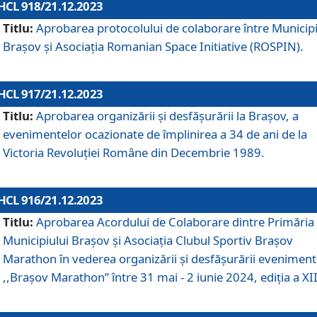
HCL 918/21.12.2023
Titlu:
Aprobarea protocolului de colaborare între Municipi
Brașov și Asociația Romanian Space Initiative (ROSPIN).
HCL 917/21.12.2023
Titlu:
Aprobarea organizării şi desfăşurării la Braşov, a
evenimentelor ocazionate de împlinirea a 34 de ani de la
Victoria Revoluţiei Române din Decembrie 1989.
HCL 916/21.12.2023
Titlu:
Aprobarea Acordului de Colaborare dintre Primăria
Municipiului Brașov și Asociația Clubul Sportiv Brașov
Marathon în vederea organizării și desfășurării eveniment
,,Brașov Marathon” între 31 mai - 2 iunie 2024, ediția a XII