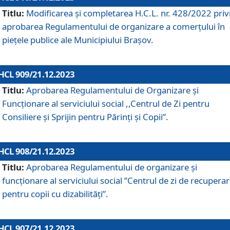
Titlu:
Modificarea și completarea H.C.L. nr. 428/2022 priv
aprobarea Regulamentului de organizare a comerțului în
piețele publice ale Municipiului Braşov.
HCL 909/21.12.2023
Titlu:
Aprobarea Regulamentului de Organizare și
Funcționare al serviciului social ,,Centrul de Zi pentru
Consiliere şi Sprijin pentru Părinţi şi Copii”.
HCL 908/21.12.2023
Titlu:
Aprobarea Regulamentului de organizare şi
funcţionare al serviciului social ”Centrul de zi de recupera
pentru copii cu dizabilități”.
HCL 907/21.12.2023