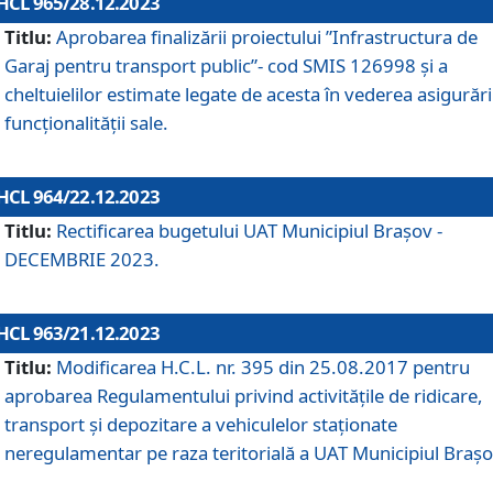
HCL 965/28.12.2023
Titlu:
Aprobarea finalizării proiectului ”Infrastructura de
Garaj pentru transport public”- cod SMIS 126998 și a
cheltuielilor estimate legate de acesta în vederea asigurări
funcționalității sale.
HCL 964/22.12.2023
Titlu:
Rectificarea bugetului UAT Municipiul Braşov -
DECEMBRIE 2023.
HCL 963/21.12.2023
Titlu:
Modificarea H.C.L. nr. 395 din 25.08.2017 pentru
aprobarea Regulamentului privind activitățile de ridicare,
transport şi depozitare a vehiculelor staționate
neregulamentar pe raza teritorială a UAT Municipiul Braşo