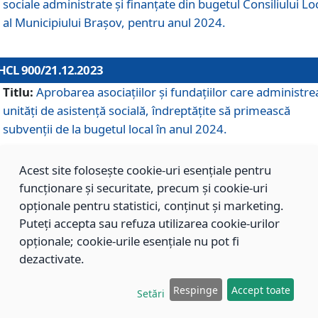
sociale administrate și finanțate din bugetul Consiliului Lo
al Municipiului Brașov, pentru anul 2024.
HCL 900/21.12.2023
Titlu:
Aprobarea asociațiilor şi fundațiilor care administre
unități de asistenţă socială, îndreptăţite să primească
subvenţii de la bugetul local în anul 2024.
Acest site folosește cookie-uri esențiale pentru
HCL 899/21.12.2023
funcționare și securitate, precum și cookie-uri
Titlu:
Aprobarea standardelor de cost pentru serviciile
opționale pentru statistici, conținut și marketing.
sociale furnizate în cadrul Direcției de Asistență Socială
Puteți accepta sau refuza utilizarea cookie-urilor
Brașov, pentru anul 2024.
opționale; cookie-urile esențiale nu pot fi
dezactivate.
HCL 898/21.12.2023
Respinge
Accept toate
Setări
Titlu:
Modificarea Anexei la H.C.L. nr. 91 din 09.02.2018,