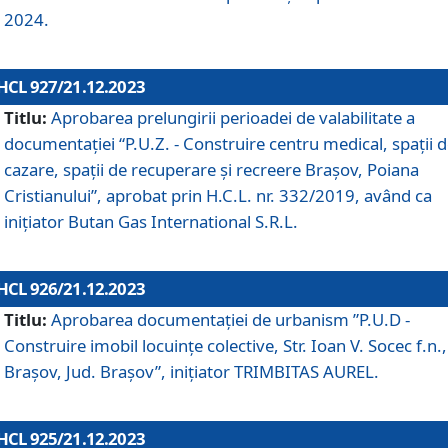
2024.
HCL 927/21.12.2023
Titlu:
Aprobarea prelungirii perioadei de valabilitate a
documentaţiei “P.U.Z. - Construire centru medical, spații 
cazare, spații de recuperare și recreere Brașov, Poiana
Cristianului”, aprobat prin H.C.L. nr. 332/2019, având ca
inițiator Butan Gas International S.R.L.
HCL 926/21.12.2023
Titlu:
Aprobarea documentaţiei de urbanism ”P.U.D -
Construire imobil locuințe colective, Str. Ioan V. Socec f.n.,
Brașov, Jud. Brașov”, inițiator TRIMBITAS AUREL.
HCL 925/21.12.2023