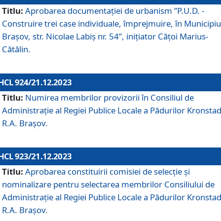
Titlu:
Aprobarea documentaţiei de urbanism ”P.U.D. -
Construire trei case individuale, împrejmuire, în Municipiu
Brașov, str. Nicolae Labiș nr. 54”, inițiator Cățoi Marius-
Cătălin.
HCL 924/21.12.2023
Titlu:
Numirea membrilor provizorii în Consiliul de
Administraţie al Regiei Publice Locale a Pădurilor Kronstad
R.A. Brașov.
HCL 923/21.12.2023
Titlu:
Aprobarea constituirii comisiei de selecție și
nominalizare pentru selectarea membrilor Consiliului de
Administrație al Regiei Publice Locale a Pădurilor Kronstad
R.A. Brașov.