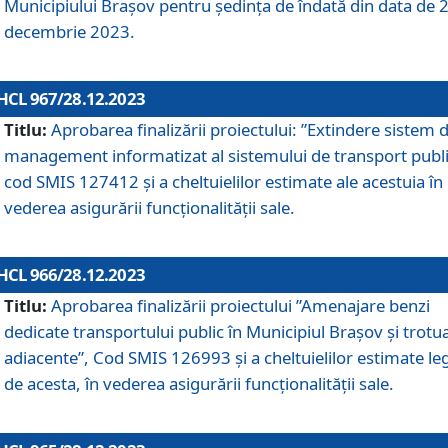
Municipiului Braşov pentru ședința de îndată din data de 
decembrie 2023.
HCL 967/28.12.2023
Titlu:
Aprobarea finalizării proiectului: ”Extindere sistem 
management informatizat al sistemului de transport publi
cod SMIS 127412 și a cheltuielilor estimate ale acestuia în
vederea asigurării funcționalității sale.
HCL 966/28.12.2023
Titlu:
Aprobarea finalizării proiectului ”Amenajare benzi
dedicate transportului public în Municipiul Brașov şi trotu
adiacente”, Cod SMIS 126993 și a cheltuielilor estimate le
de acesta, în vederea asigurării funcționalității sale.