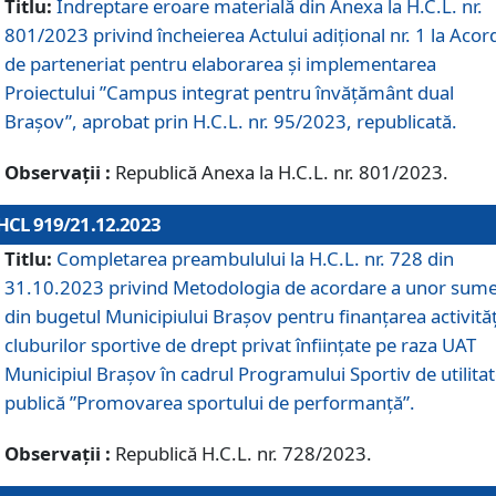
Titlu:
Îndreptare eroare materială din Anexa la H.C.L. nr.
801/2023 privind încheierea Actului adițional nr. 1 la Acor
de parteneriat pentru elaborarea și implementarea
Proiectului ”Campus integrat pentru învățământ dual
Brașov”, aprobat prin H.C.L. nr. 95/2023, republicată.
Observații :
Republică Anexa la H.C.L. nr. 801/2023.
HCL 919/21.12.2023
Titlu:
Completarea preambulului la H.C.L. nr. 728 din
31.10.2023 privind Metodologia de acordare a unor sum
din bugetul Municipiului Brașov pentru finanțarea activităț
cluburilor sportive de drept privat înființate pe raza UAT
Municipiul Brașov în cadrul Programului Sportiv de utilita
publică ”Promovarea sportului de performanță”.
Observații :
Republică H.C.L. nr. 728/2023.