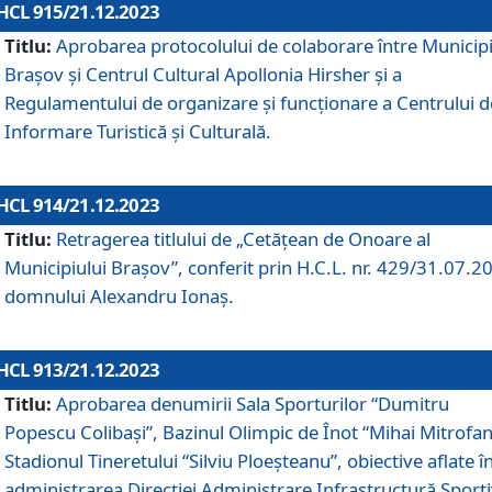
HCL 915/21.12.2023
Titlu:
Aprobarea protocolului de colaborare între Municipi
Brașov și Centrul Cultural Apollonia Hirsher și a
Regulamentului de organizare și funcționare a Centrului d
Informare Turistică și Culturală.
HCL 914/21.12.2023
Titlu:
Retragerea titlului de „Cetățean de Onoare al
Municipiului Brașov”, conferit prin H.C.L. nr. 429/31.07.2
domnului Alexandru Ionaș.
HCL 913/21.12.2023
Titlu:
Aprobarea denumirii Sala Sporturilor “Dumitru
Popescu Colibași”, Bazinul Olimpic de Înot “Mihai Mitrofan
Stadionul Tineretului “Silviu Ploeșteanu”, obiective aflate î
administrarea Direcției Administrare Infrastructură Sport