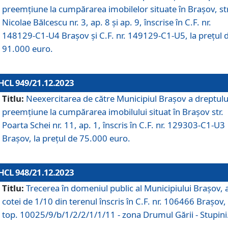
preemțiune la cumpărarea imobilelor situate în Brașov, str
Nicolae Bălcescu nr. 3, ap. 8 și ap. 9, înscrise în C.F. nr.
148129-C1-U4 Brașov și C.F. nr. 149129-C1-U5, la prețul 
91.000 euro.
HCL 949/21.12.2023
Titlu:
Neexercitarea de către Municipiul Brașov a dreptulu
preemțiune la cumpărarea imobilului situat în Brașov str.
Poarta Schei nr. 11, ap. 1, înscris în C.F. nr. 129303-C1-U3
Brașov, la prețul de 75.000 euro.
HCL 948/21.12.2023
Titlu:
Trecerea în domeniul public al Municipiului Braşov, 
cotei de 1/10 din terenul înscris în C.F. nr. 106466 Brașov, 
top. 10025/9/b/1/2/2/1/1/11 - zona Drumul Gării - Stupini