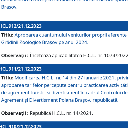
Brașov.
HCL 912/21.12.2023
Titlu:
Aprobarea cuantumului veniturilor proprii aferente
Grădinii Zoologice Braşov pe anul 2024.
Observații :
Încetează aplicabilitatea H.C.L. nr. 1074/2022
HCL 911/21.12.2023
Titlu:
Modificarea H.C.L. nr. 14 din 27 ianuarie 2021, priv
aprobarea tarifelor percepute pentru practicarea activități
de agrement turistic și divertisment în cadrul Centrului de
Agrement și Divertisment Poiana Brașov, republicată.
Observații :
Republică H.C.L. nr. 14/2021.
HCL 910/21.12.2023