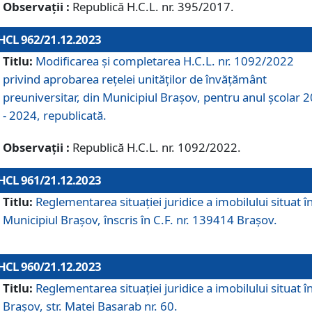
Observații :
Republică H.C.L. nr. 395/2017.
HCL 962/21.12.2023
Titlu:
Modificarea și completarea H.C.L. nr. 1092/2022
privind aprobarea rețelei unităților de învăţământ
preuniversitar, din Municipiul Braşov, pentru anul școlar 
- 2024, republicată.
Observații :
Republică H.C.L. nr. 1092/2022.
HCL 961/21.12.2023
Titlu:
Reglementarea situației juridice a imobilului situat î
Municipiul Brașov, înscris în C.F. nr. 139414 Brașov.
HCL 960/21.12.2023
Titlu:
Reglementarea situației juridice a imobilului situat î
Brașov, str. Matei Basarab nr. 60.