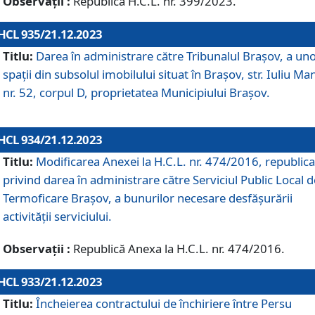
Observații :
Republică H.C.L. nr. 399/2023.
HCL 935/21.12.2023
Titlu:
Darea în administrare către Tribunalul Brașov, a un
spații din subsolul imobilului situat în Brașov, str. Iuliu Ma
nr. 52, corpul D, proprietatea Municipiului Brașov.
HCL 934/21.12.2023
Titlu:
Modificarea Anexei la H.C.L. nr. 474/2016, republica
privind darea în administrare către Serviciul Public Local d
Termoficare Braşov, a bunurilor necesare desfăşurării
activităţii serviciului.
Observații :
Republică Anexa la H.C.L. nr. 474/2016.
HCL 933/21.12.2023
Titlu:
Încheierea contractului de închiriere între Persu