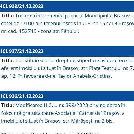
HCL 938/21.12.2023
Titlu:
Trecerea în domeniul public al Municipiului Braşov, 
cotei de 1/100 din terenul înscris în C.F. nr. 152719 Brașov
nr. cad. 152719 - zona str. Fânului.
HCL 937/21.12.2023
Titlu:
Constituirea unui drept de superficie asupra terenul
aferent imobilului situat în Brașov, str. Piața Teatrului nr. 7
ap. 12, în favoarea d-nei Taylor Anabela-Cristina.
HCL 936/21.12.2023
Titlu:
Modificarea H.C.L. nr. 399/2023 privind darea în
folosinţă gratuită către Asociaţia "Catharsis" Brașov, a
imobilului situat în Braşov, str. Mărăşeşti nr. 2 bis.