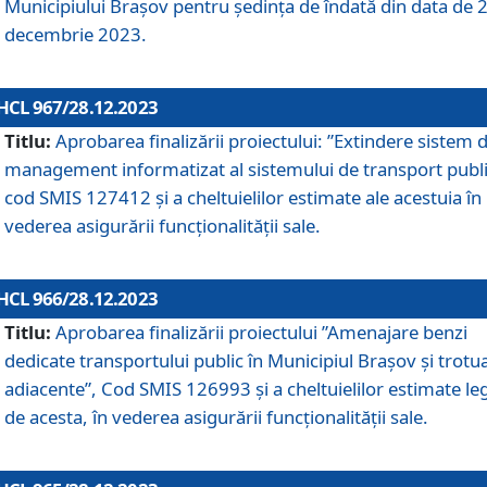
Municipiului Braşov pentru ședința de îndată din data de 
decembrie 2023.
HCL 967/28.12.2023
Titlu:
Aprobarea finalizării proiectului: ”Extindere sistem 
management informatizat al sistemului de transport publi
cod SMIS 127412 și a cheltuielilor estimate ale acestuia în
vederea asigurării funcționalității sale.
HCL 966/28.12.2023
Titlu:
Aprobarea finalizării proiectului ”Amenajare benzi
dedicate transportului public în Municipiul Brașov şi trotu
adiacente”, Cod SMIS 126993 și a cheltuielilor estimate le
de acesta, în vederea asigurării funcționalității sale.