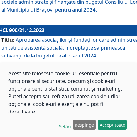
sociale administrate și finanțate din bugetul Consiliului Lo
al Municipiului Brașov, pentru anul 2024.
HCL 900/21.12.2023
Titlu:
Aprobarea asociațiilor şi fundațiilor care administre
unități de asistenţă socială, îndreptăţite să primească
subvenţii de la bugetul local în anul 2024.
Acest site folosește cookie-uri esențiale pentru
HCL 899/21.12.2023
funcționare și securitate, precum și cookie-uri
Titlu:
Aprobarea standardelor de cost pentru serviciile
opționale pentru statistici, conținut și marketing.
sociale furnizate în cadrul Direcției de Asistență Socială
Puteți accepta sau refuza utilizarea cookie-urilor
Brașov, pentru anul 2024.
opționale; cookie-urile esențiale nu pot fi
dezactivate.
HCL 898/21.12.2023
Respinge
Accept toate
Setări
Titlu:
Modificarea Anexei la H.C.L. nr. 91 din 09.02.2018,