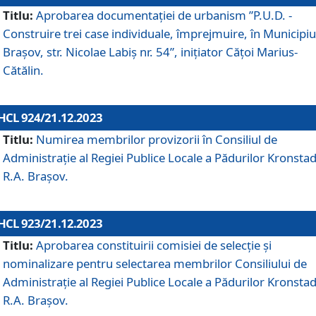
Titlu:
Aprobarea documentaţiei de urbanism ”P.U.D. -
Construire trei case individuale, împrejmuire, în Municipiu
Brașov, str. Nicolae Labiș nr. 54”, inițiator Cățoi Marius-
Cătălin.
HCL 924/21.12.2023
Titlu:
Numirea membrilor provizorii în Consiliul de
Administraţie al Regiei Publice Locale a Pădurilor Kronstad
R.A. Brașov.
HCL 923/21.12.2023
Titlu:
Aprobarea constituirii comisiei de selecție și
nominalizare pentru selectarea membrilor Consiliului de
Administrație al Regiei Publice Locale a Pădurilor Kronstad
R.A. Brașov.