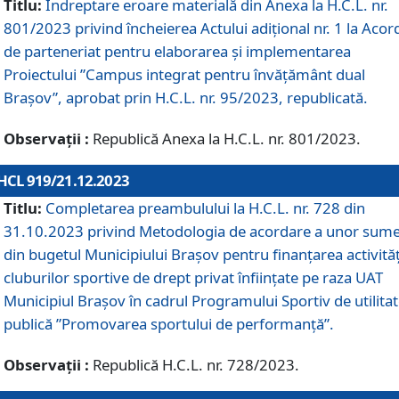
Titlu:
Îndreptare eroare materială din Anexa la H.C.L. nr.
801/2023 privind încheierea Actului adițional nr. 1 la Acor
de parteneriat pentru elaborarea și implementarea
Proiectului ”Campus integrat pentru învățământ dual
Brașov”, aprobat prin H.C.L. nr. 95/2023, republicată.
Observații :
Republică Anexa la H.C.L. nr. 801/2023.
HCL 919/21.12.2023
Titlu:
Completarea preambulului la H.C.L. nr. 728 din
31.10.2023 privind Metodologia de acordare a unor sum
din bugetul Municipiului Brașov pentru finanțarea activităț
cluburilor sportive de drept privat înființate pe raza UAT
Municipiul Brașov în cadrul Programului Sportiv de utilita
publică ”Promovarea sportului de performanță”.
Observații :
Republică H.C.L. nr. 728/2023.