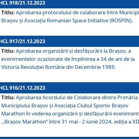
HCL 918/21.12.2023
Titlu:
Aprobarea protocolului de colaborare între Municipi
Brașov și Asociația Romanian Space Initiative (ROSPIN).
HCL 917/21.12.2023
Titlu:
Aprobarea organizării şi desfăşurării la Braşov, a
evenimentelor ocazionate de împlinirea a 34 de ani de la
Victoria Revoluţiei Române din Decembrie 1989.
HCL 916/21.12.2023
Titlu:
Aprobarea Acordului de Colaborare dintre Primăria
Municipiului Brașov și Asociația Clubul Sportiv Brașov
Marathon în vederea organizării și desfășurării eveniment
,,Brașov Marathon” între 31 mai - 2 iunie 2024, ediția a XII