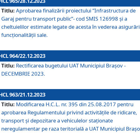
HCL 965/28.12.2023
Titlu:
Aprobarea finalizării proiectului ”Infrastructura de
Garaj pentru transport public”- cod SMIS 126998 și a
cheltuielilor estimate legate de acesta în vederea asigurări
funcționalității sale.
HCL 964/22.12.2023
Titlu:
Rectificarea bugetului UAT Municipiul Braşov -
DECEMBRIE 2023.
HCL 963/21.12.2023
Titlu:
Modificarea H.C.L. nr. 395 din 25.08.2017 pentru
aprobarea Regulamentului privind activitățile de ridicare,
transport şi depozitare a vehiculelor staționate
neregulamentar pe raza teritorială a UAT Municipiul Braşo