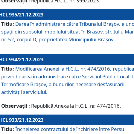
Observații :
Republică H.C.L. nr. 399/2023.
HCL 935/21.12.2023
Titlu:
Darea în administrare către Tribunalul Brașov, a un
spații din subsolul imobilului situat în Brașov, str. Iuliu Ma
nr. 52, corpul D, proprietatea Municipiului Brașov.
HCL 934/21.12.2023
Titlu:
Modificarea Anexei la H.C.L. nr. 474/2016, republica
privind darea în administrare către Serviciul Public Local d
Termoficare Braşov, a bunurilor necesare desfăşurării
activităţii serviciului.
Observații :
Republică Anexa la H.C.L. nr. 474/2016.
HCL 933/21.12.2023
Titlu:
Încheierea contractului de închiriere între Persu