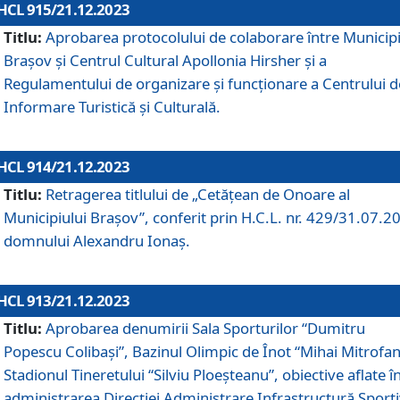
HCL 915/21.12.2023
Titlu:
Aprobarea protocolului de colaborare între Municipi
Brașov și Centrul Cultural Apollonia Hirsher și a
Regulamentului de organizare și funcționare a Centrului d
Informare Turistică și Culturală.
HCL 914/21.12.2023
Titlu:
Retragerea titlului de „Cetățean de Onoare al
Municipiului Brașov”, conferit prin H.C.L. nr. 429/31.07.2
domnului Alexandru Ionaș.
HCL 913/21.12.2023
Titlu:
Aprobarea denumirii Sala Sporturilor “Dumitru
Popescu Colibași”, Bazinul Olimpic de Înot “Mihai Mitrofan
Stadionul Tineretului “Silviu Ploeșteanu”, obiective aflate î
administrarea Direcției Administrare Infrastructură Sport