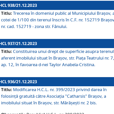
HCL 938/21.12.2023
Titlu:
Trecerea în domeniul public al Municipiului Braşov, 
cotei de 1/100 din terenul înscris în C.F. nr. 152719 Brașov
nr. cad. 152719 - zona str. Fânului.
HCL 937/21.12.2023
Titlu:
Constituirea unui drept de superficie asupra terenul
aferent imobilului situat în Brașov, str. Piața Teatrului nr. 7
ap. 12, în favoarea d-nei Taylor Anabela-Cristina.
HCL 936/21.12.2023
Titlu:
Modificarea H.C.L. nr. 399/2023 privind darea în
folosinţă gratuită către Asociaţia "Catharsis" Brașov, a
imobilului situat în Braşov, str. Mărăşeşti nr. 2 bis.