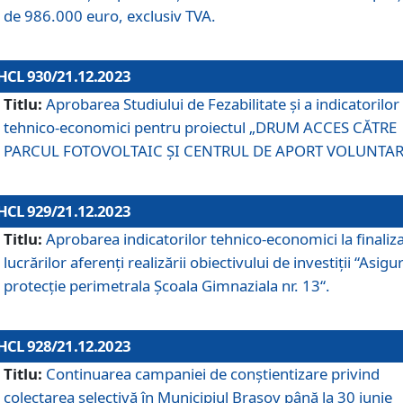
de 986.000 euro, exclusiv TVA.
HCL 930/21.12.2023
Titlu:
Aprobarea Studiului de Fezabilitate și a indicatorilor
tehnico-economici pentru proiectul „DRUM ACCES CĂTRE
PARCUL FOTOVOLTAIC ȘI CENTRUL DE APORT VOLUNTAR
HCL 929/21.12.2023
Titlu:
Aprobarea indicatorilor tehnico-economici la finaliz
lucrărilor aferenți realizării obiectivului de investiții “Asigu
protecție perimetrala Școala Gimnaziala nr. 13“.
HCL 928/21.12.2023
Titlu:
Continuarea campaniei de conștientizare privind
colectarea selectivă în Municipiul Braşov până la 30 iunie