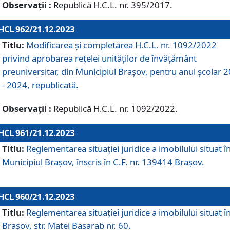
Observații :
Republică H.C.L. nr. 395/2017.
HCL 962/21.12.2023
Titlu:
Modificarea și completarea H.C.L. nr. 1092/2022
privind aprobarea rețelei unităților de învăţământ
preuniversitar, din Municipiul Braşov, pentru anul școlar 
- 2024, republicată.
Observații :
Republică H.C.L. nr. 1092/2022.
HCL 961/21.12.2023
Titlu:
Reglementarea situației juridice a imobilului situat î
Municipiul Brașov, înscris în C.F. nr. 139414 Brașov.
HCL 960/21.12.2023
Titlu:
Reglementarea situației juridice a imobilului situat î
Brașov, str. Matei Basarab nr. 60.