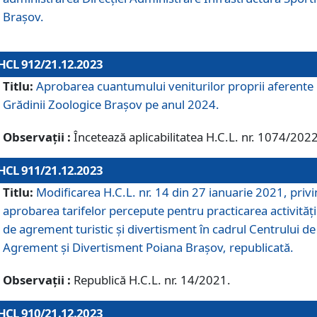
Brașov.
HCL 912/21.12.2023
Titlu:
Aprobarea cuantumului veniturilor proprii aferente
Grădinii Zoologice Braşov pe anul 2024.
Observații :
Încetează aplicabilitatea H.C.L. nr. 1074/2022
HCL 911/21.12.2023
Titlu:
Modificarea H.C.L. nr. 14 din 27 ianuarie 2021, priv
aprobarea tarifelor percepute pentru practicarea activități
de agrement turistic și divertisment în cadrul Centrului de
Agrement și Divertisment Poiana Brașov, republicată.
Observații :
Republică H.C.L. nr. 14/2021.
HCL 910/21.12.2023