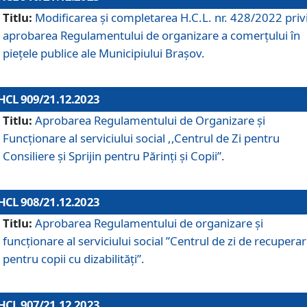
Titlu:
Modificarea și completarea H.C.L. nr. 428/2022 priv
aprobarea Regulamentului de organizare a comerțului în
piețele publice ale Municipiului Braşov.
HCL 909/21.12.2023
Titlu:
Aprobarea Regulamentului de Organizare și
Funcționare al serviciului social ,,Centrul de Zi pentru
Consiliere şi Sprijin pentru Părinţi şi Copii”.
HCL 908/21.12.2023
Titlu:
Aprobarea Regulamentului de organizare şi
funcţionare al serviciului social ”Centrul de zi de recupera
pentru copii cu dizabilități”.
HCL 907/21.12.2023