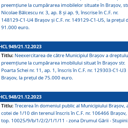
preemțiune la cumpărarea imobilelor situate în Brașov, str
Nicolae Bălcescu nr. 3, ap. 8 și ap. 9, înscrise în C.F. nr.
148129-C1-U4 Brașov și C.F. nr. 149129-C1-U5, la prețul 
91.000 euro.
HCL 949/21.12.2023
Titlu:
Neexercitarea de către Municipiul Brașov a dreptulu
preemțiune la cumpărarea imobilului situat în Brașov str.
Poarta Schei nr. 11, ap. 1, înscris în C.F. nr. 129303-C1-U3
Brașov, la prețul de 75.000 euro.
HCL 948/21.12.2023
Titlu:
Trecerea în domeniul public al Municipiului Braşov, 
cotei de 1/10 din terenul înscris în C.F. nr. 106466 Brașov, 
top. 10025/9/b/1/2/2/1/1/11 - zona Drumul Gării - Stupini