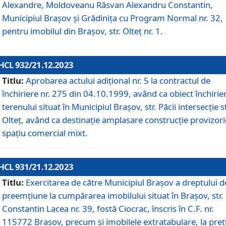
Alexandre, Moldoveanu Răsvan Alexandru Constantin,
Municipiul Braşov şi Grădinița cu Program Normal nr. 32,
pentru imobilul din Brașov, str. Olteț nr. 1.
HCL 932/21.12.2023
Titlu:
Aprobarea actului adițional nr. 5 la contractul de
închiriere nr. 275 din 04.10.1999, având ca obiect închirie
terenului situat în Municipiul Brașov, str. Păcii intersecție st
Olteț, având ca destinație amplasare construcție provizori
spațiu comercial mixt.
HCL 931/21.12.2023
Titlu:
Exercitarea de către Municipiul Brașov a dreptului d
preemțiune la cumpărarea imobilului situat în Brașov, str.
Constantin Lacea nr. 39, fostă Ciocrac, înscris în C.F. nr.
115772 Brașov, precum și imobilele extratabulare, la preț