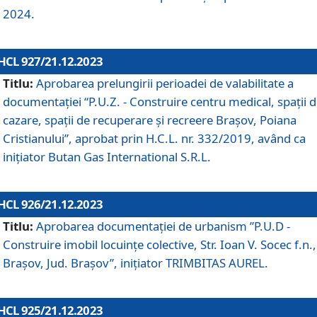
2024.
HCL 927/21.12.2023
Titlu:
Aprobarea prelungirii perioadei de valabilitate a
documentaţiei “P.U.Z. - Construire centru medical, spații 
cazare, spații de recuperare și recreere Brașov, Poiana
Cristianului”, aprobat prin H.C.L. nr. 332/2019, având ca
inițiator Butan Gas International S.R.L.
HCL 926/21.12.2023
Titlu:
Aprobarea documentaţiei de urbanism ”P.U.D -
Construire imobil locuințe colective, Str. Ioan V. Socec f.n.,
Brașov, Jud. Brașov”, inițiator TRIMBITAS AUREL.
HCL 925/21.12.2023