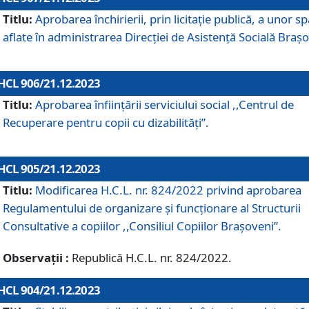
Titlu:
Aprobarea închirierii, prin licitație publică, a unor sp
aflate în administrarea Direcției de Asistență Socială Brașo
HCL 906/21.12.2023
Titlu:
Aprobarea înființării serviciului social ,,Centrul de
Recuperare pentru copii cu dizabilități”.
HCL 905/21.12.2023
Titlu:
Modificarea H.C.L. nr. 824/2022 privind aprobarea
Regulamentului de organizare şi funcţionare al Structurii
Consultative a copiilor ,,Consiliul Copiilor Braşoveni”.
Observații :
Republică H.C.L. nr. 824/2022.
HCL 904/21.12.2023