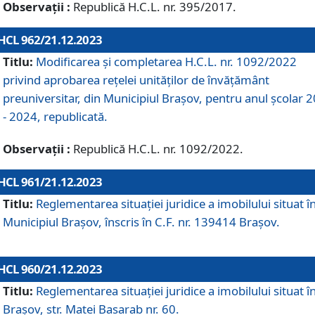
Observații :
Republică H.C.L. nr. 395/2017.
HCL 962/21.12.2023
Titlu:
Modificarea și completarea H.C.L. nr. 1092/2022
privind aprobarea rețelei unităților de învăţământ
preuniversitar, din Municipiul Braşov, pentru anul școlar 
- 2024, republicată.
Observații :
Republică H.C.L. nr. 1092/2022.
HCL 961/21.12.2023
Titlu:
Reglementarea situației juridice a imobilului situat î
Municipiul Brașov, înscris în C.F. nr. 139414 Brașov.
HCL 960/21.12.2023
Titlu:
Reglementarea situației juridice a imobilului situat î
Brașov, str. Matei Basarab nr. 60.