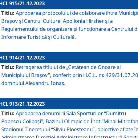
HCL 915/21.12.2023
Titlu:
Aprobarea protocolului de colaborare între Municipi
Brașov și Centrul Cultural Apollonia Hirsher și a
Regulamentului de organizare și funcționare a Centrului d
Informare Turistică și Culturală.
HCL 914/21.12.2023
Titlu:
Retragerea titlului de „Cetățean de Onoare al
Municipiului Brașov”, conferit prin H.C.L. nr. 429/31.07.2
domnului Alexandru Ionaș.
HCL 913/21.12.2023
Titlu:
Aprobarea denumirii Sala Sporturilor “Dumitru
Popescu Colibași”, Bazinul Olimpic de Înot “Mihai Mitrofan
Stadionul Tineretului “Silviu Ploeșteanu”, obiective aflate î
administrarea Direcției Administrare Infrastructură Sport