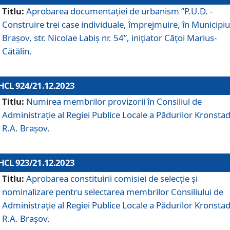
Titlu:
Aprobarea documentaţiei de urbanism ”P.U.D. -
Construire trei case individuale, împrejmuire, în Municipiu
Brașov, str. Nicolae Labiș nr. 54”, inițiator Cățoi Marius-
Cătălin.
HCL 924/21.12.2023
Titlu:
Numirea membrilor provizorii în Consiliul de
Administraţie al Regiei Publice Locale a Pădurilor Kronstad
R.A. Brașov.
HCL 923/21.12.2023
Titlu:
Aprobarea constituirii comisiei de selecție și
nominalizare pentru selectarea membrilor Consiliului de
Administrație al Regiei Publice Locale a Pădurilor Kronstad
R.A. Brașov.