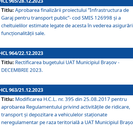
HCL 965/28.12.2023
Titlu:
Aprobarea finalizării proiectului ”Infrastructura de
Garaj pentru transport public”- cod SMIS 126998 și a
cheltuielilor estimate legate de acesta în vederea asigurări
funcționalității sale.
HCL 964/22.12.2023
Titlu:
Rectificarea bugetului UAT Municipiul Braşov -
DECEMBRIE 2023.
HCL 963/21.12.2023
Titlu:
Modificarea H.C.L. nr. 395 din 25.08.2017 pentru
aprobarea Regulamentului privind activitățile de ridicare,
transport şi depozitare a vehiculelor staționate
neregulamentar pe raza teritorială a UAT Municipiul Braşo