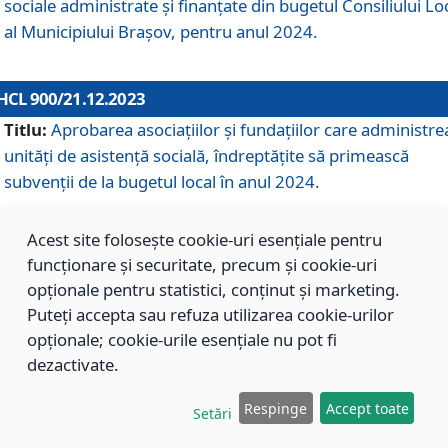
sociale administrate și finanțate din bugetul Consiliului Lo
al Municipiului Brașov, pentru anul 2024.
HCL 900/21.12.2023
Titlu:
Aprobarea asociațiilor şi fundațiilor care administre
unități de asistenţă socială, îndreptăţite să primească
subvenţii de la bugetul local în anul 2024.
Acest site folosește cookie-uri esențiale pentru
HCL 899/21.12.2023
funcționare și securitate, precum și cookie-uri
Titlu:
Aprobarea standardelor de cost pentru serviciile
opționale pentru statistici, conținut și marketing.
sociale furnizate în cadrul Direcției de Asistență Socială
Puteți accepta sau refuza utilizarea cookie-urilor
Brașov, pentru anul 2024.
opționale; cookie-urile esențiale nu pot fi
dezactivate.
HCL 898/21.12.2023
Respinge
Accept toate
Setări
Titlu:
Modificarea Anexei la H.C.L. nr. 91 din 09.02.2018,