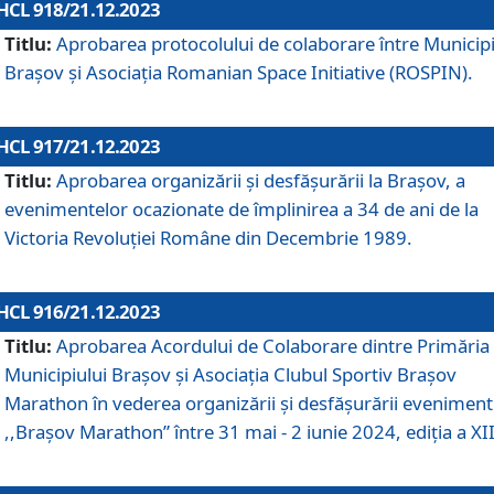
HCL 918/21.12.2023
Titlu:
Aprobarea protocolului de colaborare între Municipi
Brașov și Asociația Romanian Space Initiative (ROSPIN).
HCL 917/21.12.2023
Titlu:
Aprobarea organizării şi desfăşurării la Braşov, a
evenimentelor ocazionate de împlinirea a 34 de ani de la
Victoria Revoluţiei Române din Decembrie 1989.
HCL 916/21.12.2023
Titlu:
Aprobarea Acordului de Colaborare dintre Primăria
Municipiului Brașov și Asociația Clubul Sportiv Brașov
Marathon în vederea organizării și desfășurării eveniment
,,Brașov Marathon” între 31 mai - 2 iunie 2024, ediția a XII