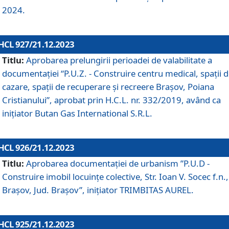
2024.
HCL 927/21.12.2023
Titlu:
Aprobarea prelungirii perioadei de valabilitate a
documentaţiei “P.U.Z. - Construire centru medical, spații 
cazare, spații de recuperare și recreere Brașov, Poiana
Cristianului”, aprobat prin H.C.L. nr. 332/2019, având ca
inițiator Butan Gas International S.R.L.
HCL 926/21.12.2023
Titlu:
Aprobarea documentaţiei de urbanism ”P.U.D -
Construire imobil locuințe colective, Str. Ioan V. Socec f.n.,
Brașov, Jud. Brașov”, inițiator TRIMBITAS AUREL.
HCL 925/21.12.2023