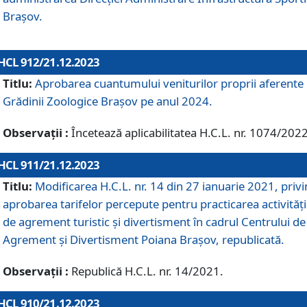
Brașov.
HCL 912/21.12.2023
Titlu:
Aprobarea cuantumului veniturilor proprii aferente
Grădinii Zoologice Braşov pe anul 2024.
Observații :
Încetează aplicabilitatea H.C.L. nr. 1074/2022
HCL 911/21.12.2023
Titlu:
Modificarea H.C.L. nr. 14 din 27 ianuarie 2021, priv
aprobarea tarifelor percepute pentru practicarea activități
de agrement turistic și divertisment în cadrul Centrului de
Agrement și Divertisment Poiana Brașov, republicată.
Observații :
Republică H.C.L. nr. 14/2021.
HCL 910/21.12.2023