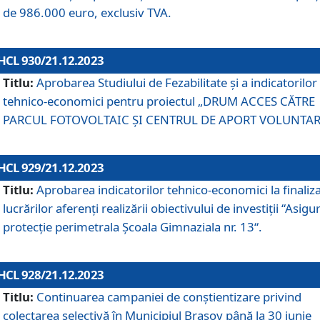
de 986.000 euro, exclusiv TVA.
HCL 930/21.12.2023
Titlu:
Aprobarea Studiului de Fezabilitate și a indicatorilor
tehnico-economici pentru proiectul „DRUM ACCES CĂTRE
PARCUL FOTOVOLTAIC ȘI CENTRUL DE APORT VOLUNTAR
HCL 929/21.12.2023
Titlu:
Aprobarea indicatorilor tehnico-economici la finaliz
lucrărilor aferenți realizării obiectivului de investiții “Asigu
protecție perimetrala Școala Gimnaziala nr. 13“.
HCL 928/21.12.2023
Titlu:
Continuarea campaniei de conștientizare privind
colectarea selectivă în Municipiul Braşov până la 30 iunie