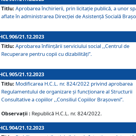
Titlu:
Aprobarea închirierii, prin licitație publică, a unor sp
aflate în administrarea Direcției de Asistență Socială Brașo
HCL 906/21.12.2023
Titlu:
Aprobarea înființării serviciului social ,,Centrul de
Recuperare pentru copii cu dizabilități”.
HCL 905/21.12.2023
Titlu:
Modificarea H.C.L. nr. 824/2022 privind aprobarea
Regulamentului de organizare şi funcţionare al Structurii
Consultative a copiilor ,,Consiliul Copiilor Braşoveni”.
Observații :
Republică H.C.L. nr. 824/2022.
HCL 904/21.12.2023