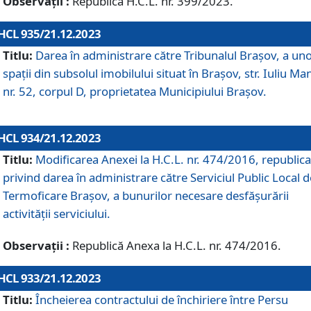
Observații :
Republică H.C.L. nr. 399/2023.
HCL 935/21.12.2023
Titlu:
Darea în administrare către Tribunalul Brașov, a un
spații din subsolul imobilului situat în Brașov, str. Iuliu Ma
nr. 52, corpul D, proprietatea Municipiului Brașov.
HCL 934/21.12.2023
Titlu:
Modificarea Anexei la H.C.L. nr. 474/2016, republica
privind darea în administrare către Serviciul Public Local d
Termoficare Braşov, a bunurilor necesare desfăşurării
activităţii serviciului.
Observații :
Republică Anexa la H.C.L. nr. 474/2016.
HCL 933/21.12.2023
Titlu:
Încheierea contractului de închiriere între Persu