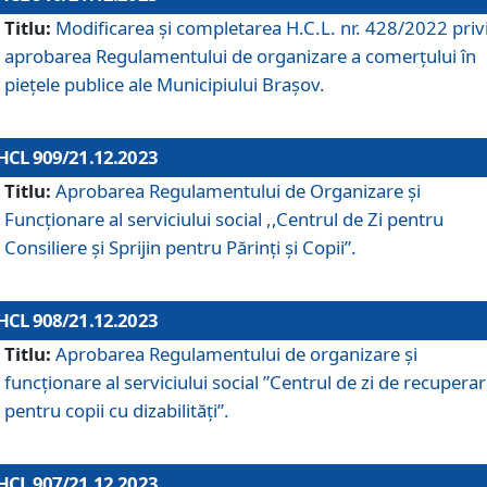
Titlu:
Modificarea și completarea H.C.L. nr. 428/2022 priv
aprobarea Regulamentului de organizare a comerțului în
piețele publice ale Municipiului Braşov.
HCL 909/21.12.2023
Titlu:
Aprobarea Regulamentului de Organizare și
Funcționare al serviciului social ,,Centrul de Zi pentru
Consiliere şi Sprijin pentru Părinţi şi Copii”.
HCL 908/21.12.2023
Titlu:
Aprobarea Regulamentului de organizare şi
funcţionare al serviciului social ”Centrul de zi de recupera
pentru copii cu dizabilități”.
HCL 907/21.12.2023