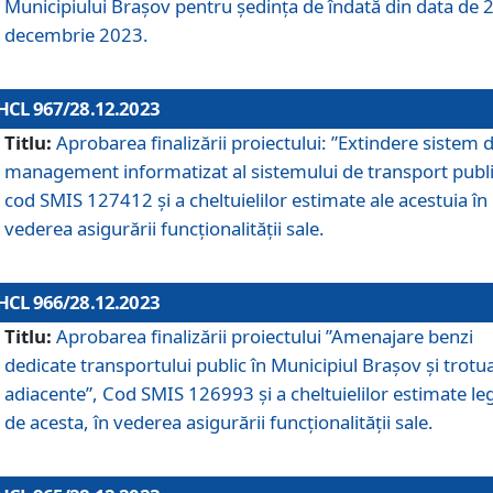
Municipiului Braşov pentru ședința de îndată din data de 
decembrie 2023.
HCL 967/28.12.2023
Titlu:
Aprobarea finalizării proiectului: ”Extindere sistem 
management informatizat al sistemului de transport publi
cod SMIS 127412 și a cheltuielilor estimate ale acestuia în
vederea asigurării funcționalității sale.
HCL 966/28.12.2023
Titlu:
Aprobarea finalizării proiectului ”Amenajare benzi
dedicate transportului public în Municipiul Brașov şi trotu
adiacente”, Cod SMIS 126993 și a cheltuielilor estimate le
de acesta, în vederea asigurării funcționalității sale.