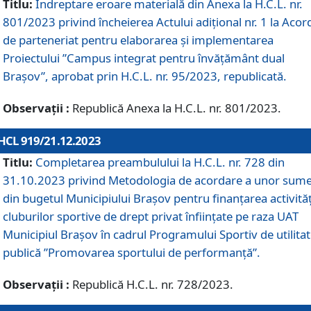
Titlu:
Îndreptare eroare materială din Anexa la H.C.L. nr.
801/2023 privind încheierea Actului adițional nr. 1 la Acor
de parteneriat pentru elaborarea și implementarea
Proiectului ”Campus integrat pentru învățământ dual
Brașov”, aprobat prin H.C.L. nr. 95/2023, republicată.
Observații :
Republică Anexa la H.C.L. nr. 801/2023.
HCL 919/21.12.2023
Titlu:
Completarea preambulului la H.C.L. nr. 728 din
31.10.2023 privind Metodologia de acordare a unor sum
din bugetul Municipiului Brașov pentru finanțarea activităț
cluburilor sportive de drept privat înființate pe raza UAT
Municipiul Brașov în cadrul Programului Sportiv de utilita
publică ”Promovarea sportului de performanță”.
Observații :
Republică H.C.L. nr. 728/2023.