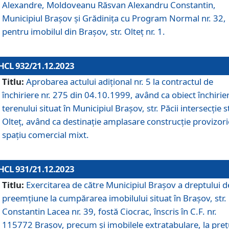
Alexandre, Moldoveanu Răsvan Alexandru Constantin,
Municipiul Braşov şi Grădinița cu Program Normal nr. 32,
pentru imobilul din Brașov, str. Olteț nr. 1.
HCL 932/21.12.2023
Titlu:
Aprobarea actului adițional nr. 5 la contractul de
închiriere nr. 275 din 04.10.1999, având ca obiect închirie
terenului situat în Municipiul Brașov, str. Păcii intersecție st
Olteț, având ca destinație amplasare construcție provizori
spațiu comercial mixt.
HCL 931/21.12.2023
Titlu:
Exercitarea de către Municipiul Brașov a dreptului d
preemțiune la cumpărarea imobilului situat în Brașov, str.
Constantin Lacea nr. 39, fostă Ciocrac, înscris în C.F. nr.
115772 Brașov, precum și imobilele extratabulare, la preț