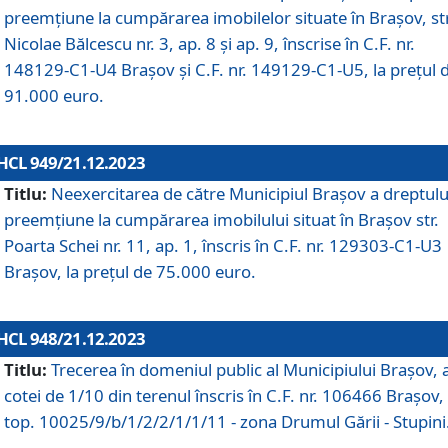
preemțiune la cumpărarea imobilelor situate în Brașov, str
Nicolae Bălcescu nr. 3, ap. 8 și ap. 9, înscrise în C.F. nr.
148129-C1-U4 Brașov și C.F. nr. 149129-C1-U5, la prețul 
91.000 euro.
HCL 949/21.12.2023
Titlu:
Neexercitarea de către Municipiul Brașov a dreptulu
preemțiune la cumpărarea imobilului situat în Brașov str.
Poarta Schei nr. 11, ap. 1, înscris în C.F. nr. 129303-C1-U3
Brașov, la prețul de 75.000 euro.
HCL 948/21.12.2023
Titlu:
Trecerea în domeniul public al Municipiului Braşov, 
cotei de 1/10 din terenul înscris în C.F. nr. 106466 Brașov, 
top. 10025/9/b/1/2/2/1/1/11 - zona Drumul Gării - Stupini