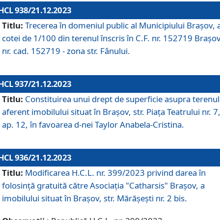
HCL 938/21.12.2023
Titlu:
Trecerea în domeniul public al Municipiului Braşov, 
cotei de 1/100 din terenul înscris în C.F. nr. 152719 Brașov
nr. cad. 152719 - zona str. Fânului.
HCL 937/21.12.2023
Titlu:
Constituirea unui drept de superficie asupra terenul
aferent imobilului situat în Brașov, str. Piața Teatrului nr. 7
ap. 12, în favoarea d-nei Taylor Anabela-Cristina.
HCL 936/21.12.2023
Titlu:
Modificarea H.C.L. nr. 399/2023 privind darea în
folosinţă gratuită către Asociaţia "Catharsis" Brașov, a
imobilului situat în Braşov, str. Mărăşeşti nr. 2 bis.