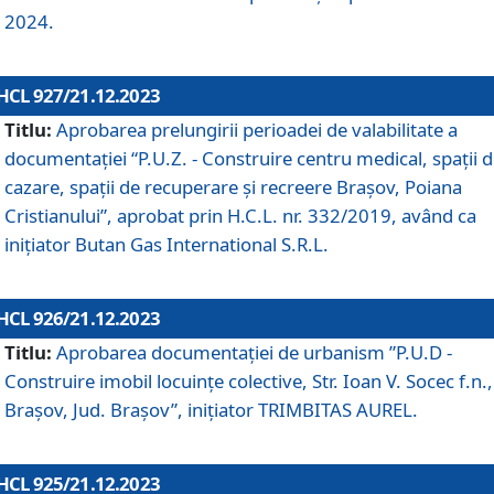
2024.
HCL 927/21.12.2023
Titlu:
Aprobarea prelungirii perioadei de valabilitate a
documentaţiei “P.U.Z. - Construire centru medical, spații 
cazare, spații de recuperare și recreere Brașov, Poiana
Cristianului”, aprobat prin H.C.L. nr. 332/2019, având ca
inițiator Butan Gas International S.R.L.
HCL 926/21.12.2023
Titlu:
Aprobarea documentaţiei de urbanism ”P.U.D -
Construire imobil locuințe colective, Str. Ioan V. Socec f.n.,
Brașov, Jud. Brașov”, inițiator TRIMBITAS AUREL.
HCL 925/21.12.2023