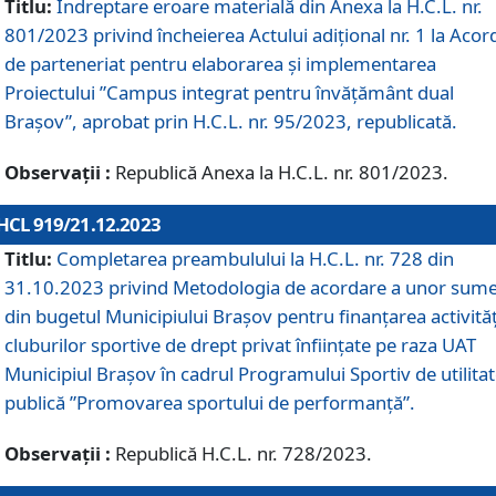
Titlu:
Îndreptare eroare materială din Anexa la H.C.L. nr.
801/2023 privind încheierea Actului adițional nr. 1 la Acor
de parteneriat pentru elaborarea și implementarea
Proiectului ”Campus integrat pentru învățământ dual
Brașov”, aprobat prin H.C.L. nr. 95/2023, republicată.
Observații :
Republică Anexa la H.C.L. nr. 801/2023.
HCL 919/21.12.2023
Titlu:
Completarea preambulului la H.C.L. nr. 728 din
31.10.2023 privind Metodologia de acordare a unor sum
din bugetul Municipiului Brașov pentru finanțarea activităț
cluburilor sportive de drept privat înființate pe raza UAT
Municipiul Brașov în cadrul Programului Sportiv de utilita
publică ”Promovarea sportului de performanță”.
Observații :
Republică H.C.L. nr. 728/2023.