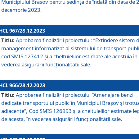
Municipiului Braşov pentru ședința de îndată din data de 
decembrie 2023.
HCL 967/28.12.2023
Titlu:
Aprobarea finalizării proiectului: ”Extindere sistem 
management informatizat al sistemului de transport publi
cod SMIS 127412 și a cheltuielilor estimate ale acestuia în
vederea asigurării funcționalității sale.
HCL 966/28.12.2023
Titlu:
Aprobarea finalizării proiectului ”Amenajare benzi
dedicate transportului public în Municipiul Brașov şi trotu
adiacente”, Cod SMIS 126993 și a cheltuielilor estimate le
de acesta, în vederea asigurării funcționalității sale.