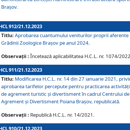
Brașov.
HCL 912/21.12.2023
Titlu:
Aprobarea cuantumului veniturilor proprii aferente
Grădinii Zoologice Braşov pe anul 2024.
Observații :
Încetează aplicabilitatea H.C.L. nr. 1074/2022
HCL 911/21.12.2023
Titlu:
Modificarea H.C.L. nr. 14 din 27 ianuarie 2021, priv
aprobarea tarifelor percepute pentru practicarea activități
de agrement turistic și divertisment în cadrul Centrului de
Agrement și Divertisment Poiana Brașov, republicată.
Observații :
Republică H.C.L. nr. 14/2021.
HCL 910/21.12.2023