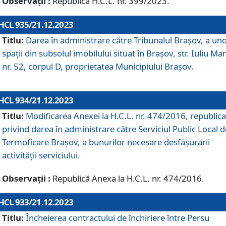
Observații :
Republică H.C.L. nr. 399/2023.
HCL 935/21.12.2023
Titlu:
Darea în administrare către Tribunalul Brașov, a un
spații din subsolul imobilului situat în Brașov, str. Iuliu Ma
nr. 52, corpul D, proprietatea Municipiului Brașov.
HCL 934/21.12.2023
Titlu:
Modificarea Anexei la H.C.L. nr. 474/2016, republica
privind darea în administrare către Serviciul Public Local d
Termoficare Braşov, a bunurilor necesare desfăşurării
activităţii serviciului.
Observații :
Republică Anexa la H.C.L. nr. 474/2016.
HCL 933/21.12.2023
Titlu:
Încheierea contractului de închiriere între Persu