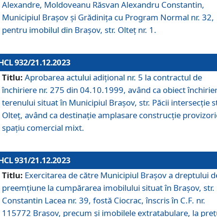
Alexandre, Moldoveanu Răsvan Alexandru Constantin,
Municipiul Braşov şi Grădinița cu Program Normal nr. 32,
pentru imobilul din Brașov, str. Olteț nr. 1.
HCL 932/21.12.2023
Titlu:
Aprobarea actului adițional nr. 5 la contractul de
închiriere nr. 275 din 04.10.1999, având ca obiect închirie
terenului situat în Municipiul Brașov, str. Păcii intersecție st
Olteț, având ca destinație amplasare construcție provizori
spațiu comercial mixt.
HCL 931/21.12.2023
Titlu:
Exercitarea de către Municipiul Brașov a dreptului d
preemțiune la cumpărarea imobilului situat în Brașov, str.
Constantin Lacea nr. 39, fostă Ciocrac, înscris în C.F. nr.
115772 Brașov, precum și imobilele extratabulare, la preț