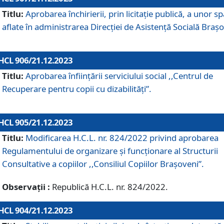
Titlu:
Aprobarea închirierii, prin licitație publică, a unor sp
aflate în administrarea Direcției de Asistență Socială Brașo
HCL 906/21.12.2023
Titlu:
Aprobarea înființării serviciului social ,,Centrul de
Recuperare pentru copii cu dizabilități”.
HCL 905/21.12.2023
Titlu:
Modificarea H.C.L. nr. 824/2022 privind aprobarea
Regulamentului de organizare şi funcţionare al Structurii
Consultative a copiilor ,,Consiliul Copiilor Braşoveni”.
Observații :
Republică H.C.L. nr. 824/2022.
HCL 904/21.12.2023