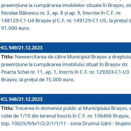
preemțiune la cumpărarea imobilelor situate în Brașov, str
Nicolae Bălcescu nr. 3, ap. 8 și ap. 9, înscrise în C.F. nr.
148129-C1-U4 Brașov și C.F. nr. 149129-C1-U5, la prețul 
91.000 euro.
HCL 949/21.12.2023
Titlu:
Neexercitarea de către Municipiul Brașov a dreptulu
preemțiune la cumpărarea imobilului situat în Brașov str.
Poarta Schei nr. 11, ap. 1, înscris în C.F. nr. 129303-C1-U3
Brașov, la prețul de 75.000 euro.
HCL 948/21.12.2023
Titlu:
Trecerea în domeniul public al Municipiului Braşov, 
cotei de 1/10 din terenul înscris în C.F. nr. 106466 Brașov, 
top. 10025/9/b/1/2/2/1/1/11 - zona Drumul Gării - Stupini