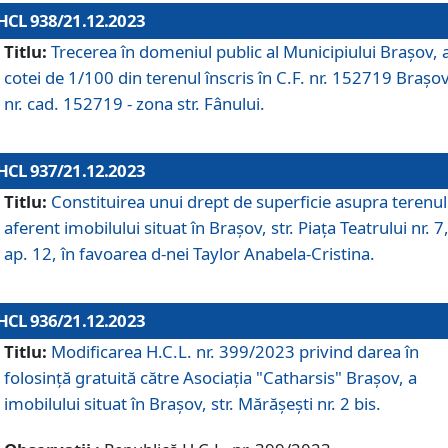
HCL 938/21.12.2023
Titlu:
Trecerea în domeniul public al Municipiului Braşov, 
cotei de 1/100 din terenul înscris în C.F. nr. 152719 Brașov
nr. cad. 152719 - zona str. Fânului.
HCL 937/21.12.2023
Titlu:
Constituirea unui drept de superficie asupra terenul
aferent imobilului situat în Brașov, str. Piața Teatrului nr. 7
ap. 12, în favoarea d-nei Taylor Anabela-Cristina.
HCL 936/21.12.2023
Titlu:
Modificarea H.C.L. nr. 399/2023 privind darea în
folosinţă gratuită către Asociaţia "Catharsis" Brașov, a
imobilului situat în Braşov, str. Mărăşeşti nr. 2 bis.