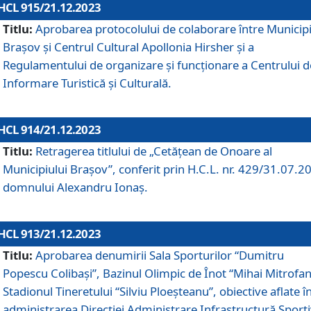
HCL 915/21.12.2023
Titlu:
Aprobarea protocolului de colaborare între Municipi
Brașov și Centrul Cultural Apollonia Hirsher și a
Regulamentului de organizare și funcționare a Centrului d
Informare Turistică și Culturală.
HCL 914/21.12.2023
Titlu:
Retragerea titlului de „Cetățean de Onoare al
Municipiului Brașov”, conferit prin H.C.L. nr. 429/31.07.2
domnului Alexandru Ionaș.
HCL 913/21.12.2023
Titlu:
Aprobarea denumirii Sala Sporturilor “Dumitru
Popescu Colibași”, Bazinul Olimpic de Înot “Mihai Mitrofan
Stadionul Tineretului “Silviu Ploeșteanu”, obiective aflate î
administrarea Direcției Administrare Infrastructură Sport