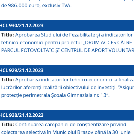
de 986.000 euro, exclusiv TVA.
HCL 930/21.12.2023
Titlu:
Aprobarea Studiului de Fezabilitate și a indicatorilor
tehnico-economici pentru proiectul „DRUM ACCES CĂTRE
PARCUL FOTOVOLTAIC ȘI CENTRUL DE APORT VOLUNTAR
HCL 929/21.12.2023
Titlu:
Aprobarea indicatorilor tehnico-economici la finaliz
lucrărilor aferenți realizării obiectivului de investiții “Asigu
protecție perimetrala Școala Gimnaziala nr. 13“.
HCL 928/21.12.2023
Titlu:
Continuarea campaniei de conștientizare privind
colectarea selectivă în Municipiul Braşov până la 30 iunie