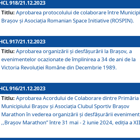
HCL 918/21.12.2023
Titlu:
Aprobarea protocolului de colaborare între Municipi
Brașov și Asociația Romanian Space Initiative (ROSPIN).
HCL 917/21.12.2023
Titlu:
Aprobarea organizării şi desfăşurării la Braşov, a
evenimentelor ocazionate de împlinirea a 34 de ani de la
Victoria Revoluţiei Române din Decembrie 1989.
HCL 916/21.12.2023
Titlu:
Aprobarea Acordului de Colaborare dintre Primăria
Municipiului Brașov și Asociația Clubul Sportiv Brașov
Marathon în vederea organizării și desfășurării eveniment
,,Brașov Marathon” între 31 mai - 2 iunie 2024, ediția a XII