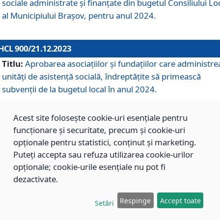
sociale administrate și finanțate din bugetul Consiliului Lo
al Municipiului Brașov, pentru anul 2024.
HCL 900/21.12.2023
Titlu:
Aprobarea asociațiilor şi fundațiilor care administre
unități de asistenţă socială, îndreptăţite să primească
subvenţii de la bugetul local în anul 2024.
Acest site folosește cookie-uri esențiale pentru
HCL 899/21.12.2023
funcționare și securitate, precum și cookie-uri
Titlu:
Aprobarea standardelor de cost pentru serviciile
opționale pentru statistici, conținut și marketing.
sociale furnizate în cadrul Direcției de Asistență Socială
Puteți accepta sau refuza utilizarea cookie-urilor
Brașov, pentru anul 2024.
opționale; cookie-urile esențiale nu pot fi
dezactivate.
HCL 898/21.12.2023
Respinge
Accept toate
Setări
Titlu:
Modificarea Anexei la H.C.L. nr. 91 din 09.02.2018,