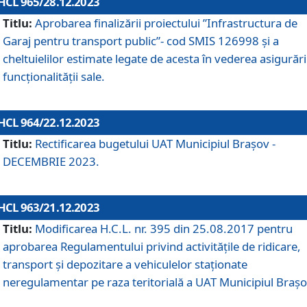
HCL 965/28.12.2023
Titlu:
Aprobarea finalizării proiectului ”Infrastructura de
Garaj pentru transport public”- cod SMIS 126998 și a
cheltuielilor estimate legate de acesta în vederea asigurări
funcționalității sale.
HCL 964/22.12.2023
Titlu:
Rectificarea bugetului UAT Municipiul Braşov -
DECEMBRIE 2023.
HCL 963/21.12.2023
Titlu:
Modificarea H.C.L. nr. 395 din 25.08.2017 pentru
aprobarea Regulamentului privind activitățile de ridicare,
transport şi depozitare a vehiculelor staționate
neregulamentar pe raza teritorială a UAT Municipiul Braşo