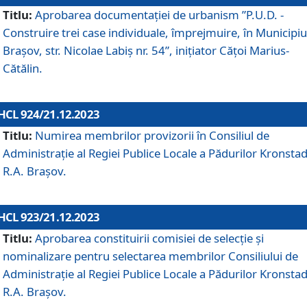
Titlu:
Aprobarea documentaţiei de urbanism ”P.U.D. -
Construire trei case individuale, împrejmuire, în Municipiu
Brașov, str. Nicolae Labiș nr. 54”, inițiator Cățoi Marius-
Cătălin.
HCL 924/21.12.2023
Titlu:
Numirea membrilor provizorii în Consiliul de
Administraţie al Regiei Publice Locale a Pădurilor Kronstad
R.A. Brașov.
HCL 923/21.12.2023
Titlu:
Aprobarea constituirii comisiei de selecție și
nominalizare pentru selectarea membrilor Consiliului de
Administrație al Regiei Publice Locale a Pădurilor Kronstad
R.A. Brașov.