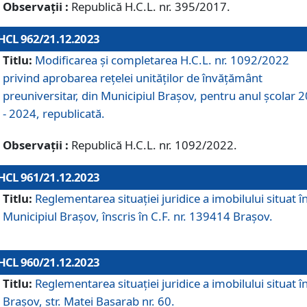
Observații :
Republică H.C.L. nr. 395/2017.
HCL 962/21.12.2023
Titlu:
Modificarea și completarea H.C.L. nr. 1092/2022
privind aprobarea rețelei unităților de învăţământ
preuniversitar, din Municipiul Braşov, pentru anul școlar 
- 2024, republicată.
Observații :
Republică H.C.L. nr. 1092/2022.
HCL 961/21.12.2023
Titlu:
Reglementarea situației juridice a imobilului situat î
Municipiul Brașov, înscris în C.F. nr. 139414 Brașov.
HCL 960/21.12.2023
Titlu:
Reglementarea situației juridice a imobilului situat î
Brașov, str. Matei Basarab nr. 60.