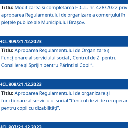
Titlu:
Modificarea și completarea H.C.L. nr. 428/2022 priv
aprobarea Regulamentului de organizare a comerțului în
piețele publice ale Municipiului Braşov.
HCL 909/21.12.2023
Titlu:
Aprobarea Regulamentului de Organizare și
Funcționare al serviciului social ,,Centrul de Zi pentru
Consiliere şi Sprijin pentru Părinţi şi Copii”.
HCL 908/21.12.2023
Titlu:
Aprobarea Regulamentului de organizare şi
funcţionare al serviciului social ”Centrul de zi de recupera
pentru copii cu dizabilități”.
HCL 907/21.12.2023