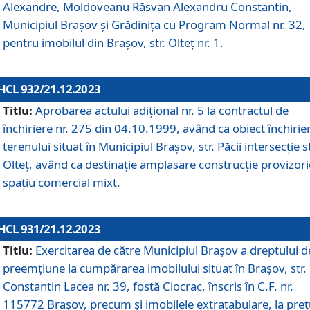
Alexandre, Moldoveanu Răsvan Alexandru Constantin,
Municipiul Braşov şi Grădinița cu Program Normal nr. 32,
pentru imobilul din Brașov, str. Olteț nr. 1.
HCL 932/21.12.2023
Titlu:
Aprobarea actului adițional nr. 5 la contractul de
închiriere nr. 275 din 04.10.1999, având ca obiect închirie
terenului situat în Municipiul Brașov, str. Păcii intersecție st
Olteț, având ca destinație amplasare construcție provizori
spațiu comercial mixt.
HCL 931/21.12.2023
Titlu:
Exercitarea de către Municipiul Brașov a dreptului d
preemțiune la cumpărarea imobilului situat în Brașov, str.
Constantin Lacea nr. 39, fostă Ciocrac, înscris în C.F. nr.
115772 Brașov, precum și imobilele extratabulare, la preț