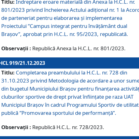
Titlu:
Îndreptare eroare materială din Anexa la H.C.L. nr.
801/2023 privind încheierea Actului adițional nr. 1 la Acor
de parteneriat pentru elaborarea și implementarea
Proiectului ”Campus integrat pentru învățământ dual
Brașov”, aprobat prin H.C.L. nr. 95/2023, republicată.
Observații :
Republică Anexa la H.C.L. nr. 801/2023.
HCL 919/21.12.2023
Titlu:
Completarea preambulului la H.C.L. nr. 728 din
31.10.2023 privind Metodologia de acordare a unor sum
din bugetul Municipiului Brașov pentru finanțarea activităț
cluburilor sportive de drept privat înființate pe raza UAT
Municipiul Brașov în cadrul Programului Sportiv de utilita
publică ”Promovarea sportului de performanță”.
Observații :
Republică H.C.L. nr. 728/2023.