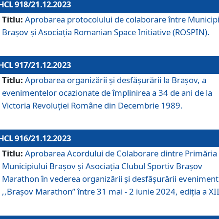
HCL 918/21.12.2023
Titlu:
Aprobarea protocolului de colaborare între Municipi
Brașov și Asociația Romanian Space Initiative (ROSPIN).
HCL 917/21.12.2023
Titlu:
Aprobarea organizării şi desfăşurării la Braşov, a
evenimentelor ocazionate de împlinirea a 34 de ani de la
Victoria Revoluţiei Române din Decembrie 1989.
HCL 916/21.12.2023
Titlu:
Aprobarea Acordului de Colaborare dintre Primăria
Municipiului Brașov și Asociația Clubul Sportiv Brașov
Marathon în vederea organizării și desfășurării eveniment
,,Brașov Marathon” între 31 mai - 2 iunie 2024, ediția a XII