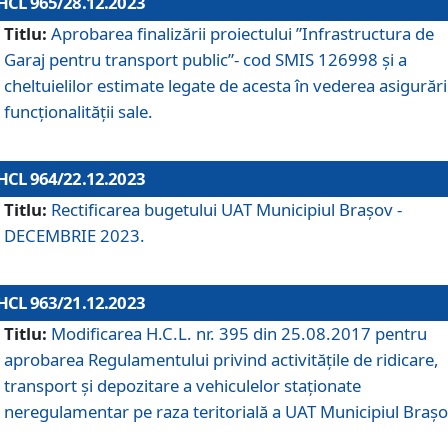
HCL 965/28.12.2023
Titlu:
Aprobarea finalizării proiectului ”Infrastructura de
Garaj pentru transport public”- cod SMIS 126998 și a
cheltuielilor estimate legate de acesta în vederea asigurări
funcționalității sale.
HCL 964/22.12.2023
Titlu:
Rectificarea bugetului UAT Municipiul Braşov -
DECEMBRIE 2023.
HCL 963/21.12.2023
Titlu:
Modificarea H.C.L. nr. 395 din 25.08.2017 pentru
aprobarea Regulamentului privind activitățile de ridicare,
transport şi depozitare a vehiculelor staționate
neregulamentar pe raza teritorială a UAT Municipiul Braşo