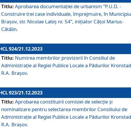
Titlu:
Aprobarea documentaţiei de urbanism ”P.U.D. -
Construire trei case individuale, împrejmuire, în Municipiu
Brașov, str. Nicolae Labiș nr. 54”, inițiator Cățoi Marius-
Cătălin.
HCL 924/21.12.2023
Titlu:
Numirea membrilor provizorii în Consiliul de
Administraţie al Regiei Publice Locale a Pădurilor Kronstad
R.A. Brașov.
HCL 923/21.12.2023
Titlu:
Aprobarea constituirii comisiei de selecție și
nominalizare pentru selectarea membrilor Consiliului de
Administrație al Regiei Publice Locale a Pădurilor Kronstad
R.A. Brașov.