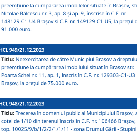
preemțiune la cumpărarea imobilelor situate în Brașov, str
Nicolae Bălcescu nr. 3, ap. 8 și ap. 9, înscrise în C.F. nr.
148129-C1-U4 Brașov și C.F. nr. 149129-C1-U5, la prețul 
91.000 euro.
HCL 949/21.12.2023
Titlu:
Neexercitarea de către Municipiul Brașov a dreptulu
preemțiune la cumpărarea imobilului situat în Brașov str.
Poarta Schei nr. 11, ap. 1, înscris în C.F. nr. 129303-C1-U3
Brașov, la prețul de 75.000 euro.
HCL 948/21.12.2023
Titlu:
Trecerea în domeniul public al Municipiului Braşov, 
cotei de 1/10 din terenul înscris în C.F. nr. 106466 Brașov, 
top. 10025/9/b/1/2/2/1/1/11 - zona Drumul Gării - Stupini