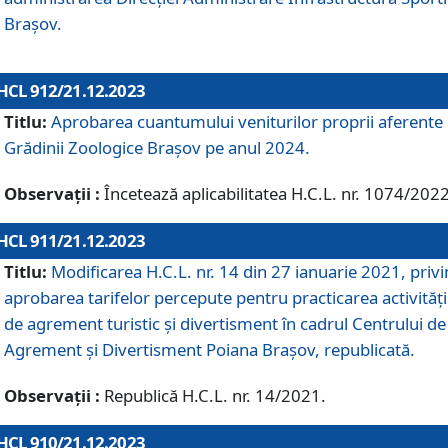
Brașov.
HCL 912/21.12.2023
Titlu:
Aprobarea cuantumului veniturilor proprii aferente
Grădinii Zoologice Braşov pe anul 2024.
Observații :
Încetează aplicabilitatea H.C.L. nr. 1074/2022
HCL 911/21.12.2023
Titlu:
Modificarea H.C.L. nr. 14 din 27 ianuarie 2021, priv
aprobarea tarifelor percepute pentru practicarea activități
de agrement turistic și divertisment în cadrul Centrului de
Agrement și Divertisment Poiana Brașov, republicată.
Observații :
Republică H.C.L. nr. 14/2021.
HCL 910/21.12.2023