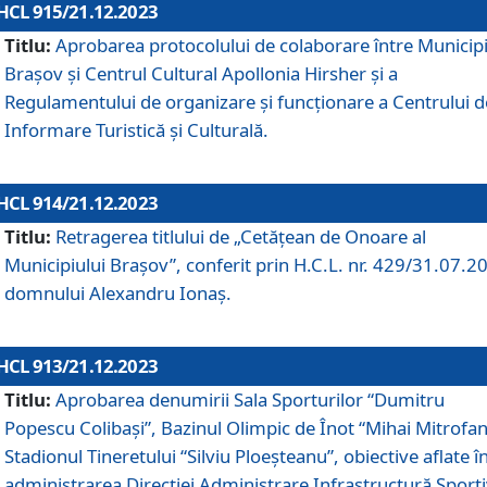
HCL 915/21.12.2023
Titlu:
Aprobarea protocolului de colaborare între Municipi
Brașov și Centrul Cultural Apollonia Hirsher și a
Regulamentului de organizare și funcționare a Centrului d
Informare Turistică și Culturală.
HCL 914/21.12.2023
Titlu:
Retragerea titlului de „Cetățean de Onoare al
Municipiului Brașov”, conferit prin H.C.L. nr. 429/31.07.2
domnului Alexandru Ionaș.
HCL 913/21.12.2023
Titlu:
Aprobarea denumirii Sala Sporturilor “Dumitru
Popescu Colibași”, Bazinul Olimpic de Înot “Mihai Mitrofan
Stadionul Tineretului “Silviu Ploeșteanu”, obiective aflate î
administrarea Direcției Administrare Infrastructură Sport