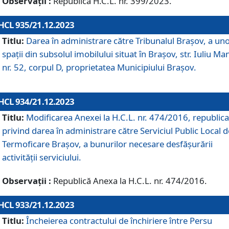
Observații :
Republică H.C.L. nr. 399/2023.
HCL 935/21.12.2023
Titlu:
Darea în administrare către Tribunalul Brașov, a un
spații din subsolul imobilului situat în Brașov, str. Iuliu Ma
nr. 52, corpul D, proprietatea Municipiului Brașov.
HCL 934/21.12.2023
Titlu:
Modificarea Anexei la H.C.L. nr. 474/2016, republica
privind darea în administrare către Serviciul Public Local d
Termoficare Braşov, a bunurilor necesare desfăşurării
activităţii serviciului.
Observații :
Republică Anexa la H.C.L. nr. 474/2016.
HCL 933/21.12.2023
Titlu:
Încheierea contractului de închiriere între Persu