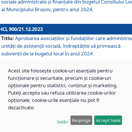
sociale administrate și finanțate din bugetul Consiliului Lo
al Municipiului Brașov, pentru anul 2024.
HCL 900/21.12.2023
Titlu:
Aprobarea asociațiilor şi fundațiilor care administre
unități de asistenţă socială, îndreptăţite să primească
subvenţii de la bugetul local în anul 2024.
Acest site folosește cookie-uri esențiale pentru
HCL 899/21.12.2023
funcționare și securitate, precum și cookie-uri
Titlu:
Aprobarea standardelor de cost pentru serviciile
opționale pentru statistici, conținut și marketing.
sociale furnizate în cadrul Direcției de Asistență Socială
Puteți accepta sau refuza utilizarea cookie-urilor
Brașov, pentru anul 2024.
opționale; cookie-urile esențiale nu pot fi
dezactivate.
HCL 898/21.12.2023
Respinge
Accept toate
Setări
Titlu:
Modificarea Anexei la H.C.L. nr. 91 din 09.02.2018,