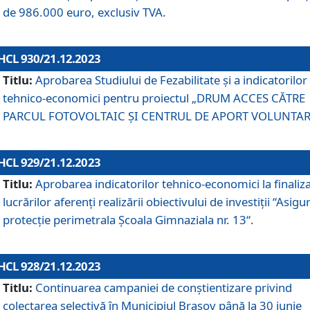
de 986.000 euro, exclusiv TVA.
HCL 930/21.12.2023
Titlu:
Aprobarea Studiului de Fezabilitate și a indicatorilor
tehnico-economici pentru proiectul „DRUM ACCES CĂTRE
PARCUL FOTOVOLTAIC ȘI CENTRUL DE APORT VOLUNTAR
HCL 929/21.12.2023
Titlu:
Aprobarea indicatorilor tehnico-economici la finaliz
lucrărilor aferenți realizării obiectivului de investiții “Asigu
protecție perimetrala Școala Gimnaziala nr. 13“.
HCL 928/21.12.2023
Titlu:
Continuarea campaniei de conștientizare privind
colectarea selectivă în Municipiul Braşov până la 30 iunie