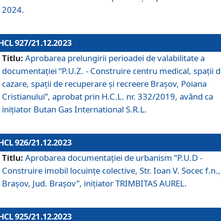
2024.
HCL 927/21.12.2023
Titlu:
Aprobarea prelungirii perioadei de valabilitate a
documentaţiei “P.U.Z. - Construire centru medical, spații 
cazare, spații de recuperare și recreere Brașov, Poiana
Cristianului”, aprobat prin H.C.L. nr. 332/2019, având ca
inițiator Butan Gas International S.R.L.
HCL 926/21.12.2023
Titlu:
Aprobarea documentaţiei de urbanism ”P.U.D -
Construire imobil locuințe colective, Str. Ioan V. Socec f.n.,
Brașov, Jud. Brașov”, inițiator TRIMBITAS AUREL.
HCL 925/21.12.2023