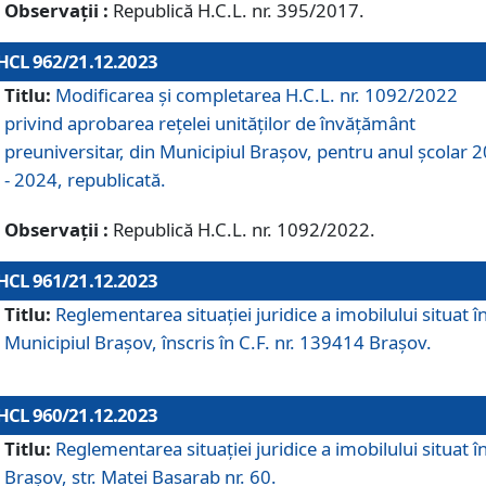
Observații :
Republică H.C.L. nr. 395/2017.
HCL 962/21.12.2023
Titlu:
Modificarea și completarea H.C.L. nr. 1092/2022
privind aprobarea rețelei unităților de învăţământ
preuniversitar, din Municipiul Braşov, pentru anul școlar 
- 2024, republicată.
Observații :
Republică H.C.L. nr. 1092/2022.
HCL 961/21.12.2023
Titlu:
Reglementarea situației juridice a imobilului situat î
Municipiul Brașov, înscris în C.F. nr. 139414 Brașov.
HCL 960/21.12.2023
Titlu:
Reglementarea situației juridice a imobilului situat î
Brașov, str. Matei Basarab nr. 60.