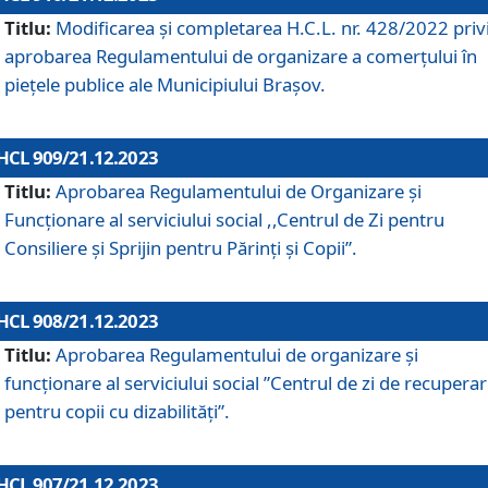
Titlu:
Modificarea și completarea H.C.L. nr. 428/2022 priv
aprobarea Regulamentului de organizare a comerțului în
piețele publice ale Municipiului Braşov.
HCL 909/21.12.2023
Titlu:
Aprobarea Regulamentului de Organizare și
Funcționare al serviciului social ,,Centrul de Zi pentru
Consiliere şi Sprijin pentru Părinţi şi Copii”.
HCL 908/21.12.2023
Titlu:
Aprobarea Regulamentului de organizare şi
funcţionare al serviciului social ”Centrul de zi de recupera
pentru copii cu dizabilități”.
HCL 907/21.12.2023