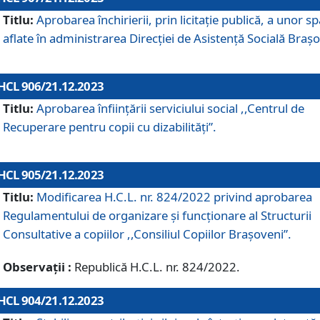
Titlu:
Aprobarea închirierii, prin licitație publică, a unor sp
aflate în administrarea Direcției de Asistență Socială Brașo
HCL 906/21.12.2023
Titlu:
Aprobarea înființării serviciului social ,,Centrul de
Recuperare pentru copii cu dizabilități”.
HCL 905/21.12.2023
Titlu:
Modificarea H.C.L. nr. 824/2022 privind aprobarea
Regulamentului de organizare şi funcţionare al Structurii
Consultative a copiilor ,,Consiliul Copiilor Braşoveni”.
Observații :
Republică H.C.L. nr. 824/2022.
HCL 904/21.12.2023