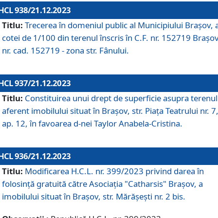
HCL 938/21.12.2023
Titlu:
Trecerea în domeniul public al Municipiului Braşov, 
cotei de 1/100 din terenul înscris în C.F. nr. 152719 Brașov
nr. cad. 152719 - zona str. Fânului.
HCL 937/21.12.2023
Titlu:
Constituirea unui drept de superficie asupra terenul
aferent imobilului situat în Brașov, str. Piața Teatrului nr. 7
ap. 12, în favoarea d-nei Taylor Anabela-Cristina.
HCL 936/21.12.2023
Titlu:
Modificarea H.C.L. nr. 399/2023 privind darea în
folosinţă gratuită către Asociaţia "Catharsis" Brașov, a
imobilului situat în Braşov, str. Mărăşeşti nr. 2 bis.