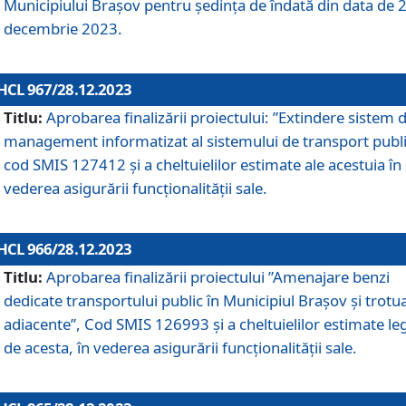
Municipiului Braşov pentru ședința de îndată din data de 
decembrie 2023.
HCL 967/28.12.2023
Titlu:
Aprobarea finalizării proiectului: ”Extindere sistem 
management informatizat al sistemului de transport publi
cod SMIS 127412 și a cheltuielilor estimate ale acestuia în
vederea asigurării funcționalității sale.
HCL 966/28.12.2023
Titlu:
Aprobarea finalizării proiectului ”Amenajare benzi
dedicate transportului public în Municipiul Brașov şi trotu
adiacente”, Cod SMIS 126993 și a cheltuielilor estimate le
de acesta, în vederea asigurării funcționalității sale.