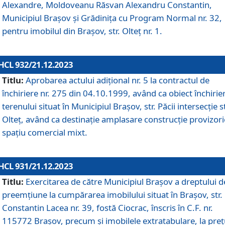
Alexandre, Moldoveanu Răsvan Alexandru Constantin,
Municipiul Braşov şi Grădinița cu Program Normal nr. 32,
pentru imobilul din Brașov, str. Olteț nr. 1.
HCL 932/21.12.2023
Titlu:
Aprobarea actului adițional nr. 5 la contractul de
închiriere nr. 275 din 04.10.1999, având ca obiect închirie
terenului situat în Municipiul Brașov, str. Păcii intersecție st
Olteț, având ca destinație amplasare construcție provizori
spațiu comercial mixt.
HCL 931/21.12.2023
Titlu:
Exercitarea de către Municipiul Brașov a dreptului d
preemțiune la cumpărarea imobilului situat în Brașov, str.
Constantin Lacea nr. 39, fostă Ciocrac, înscris în C.F. nr.
115772 Brașov, precum și imobilele extratabulare, la preț