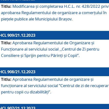
Titlu:
Modificarea și completarea H.C.L. nr. 428/2022 priv
aprobarea Regulamentului de organizare a comerțului în
piețele publice ale Municipiului Braşov.
HCL 909/21.12.2023
Titlu:
Aprobarea Regulamentului de Organizare și
Funcționare al serviciului social ,,Centrul de Zi pentru
Consiliere şi Sprijin pentru Părinţi şi Copii”.
HCL 908/21.12.2023
Titlu:
Aprobarea Regulamentului de organizare şi
funcţionare al serviciului social ”Centrul de zi de recupera
pentru copii cu dizabilități”.
HCL 907/21.12.2023