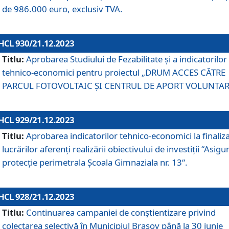
de 986.000 euro, exclusiv TVA.
HCL 930/21.12.2023
Titlu:
Aprobarea Studiului de Fezabilitate și a indicatorilor
tehnico-economici pentru proiectul „DRUM ACCES CĂTRE
PARCUL FOTOVOLTAIC ȘI CENTRUL DE APORT VOLUNTAR
HCL 929/21.12.2023
Titlu:
Aprobarea indicatorilor tehnico-economici la finaliz
lucrărilor aferenți realizării obiectivului de investiții “Asigu
protecție perimetrala Școala Gimnaziala nr. 13“.
HCL 928/21.12.2023
Titlu:
Continuarea campaniei de conștientizare privind
colectarea selectivă în Municipiul Braşov până la 30 iunie