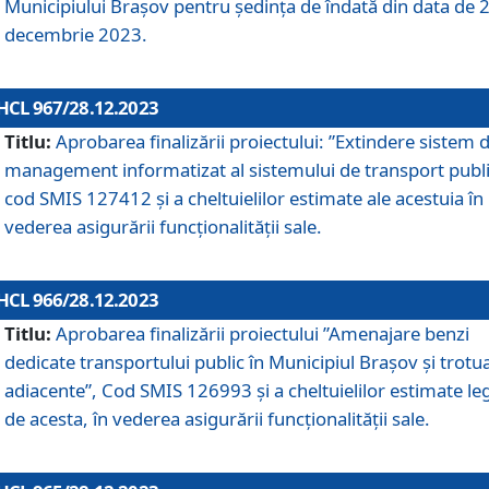
Municipiului Braşov pentru ședința de îndată din data de 
decembrie 2023.
HCL 967/28.12.2023
Titlu:
Aprobarea finalizării proiectului: ”Extindere sistem 
management informatizat al sistemului de transport publi
cod SMIS 127412 și a cheltuielilor estimate ale acestuia în
vederea asigurării funcționalității sale.
HCL 966/28.12.2023
Titlu:
Aprobarea finalizării proiectului ”Amenajare benzi
dedicate transportului public în Municipiul Brașov şi trotu
adiacente”, Cod SMIS 126993 și a cheltuielilor estimate le
de acesta, în vederea asigurării funcționalității sale.