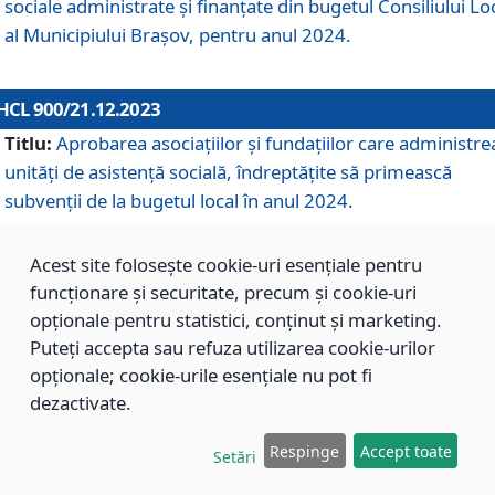
sociale administrate și finanțate din bugetul Consiliului Lo
al Municipiului Brașov, pentru anul 2024.
HCL 900/21.12.2023
Titlu:
Aprobarea asociațiilor şi fundațiilor care administre
unități de asistenţă socială, îndreptăţite să primească
subvenţii de la bugetul local în anul 2024.
Acest site folosește cookie-uri esențiale pentru
HCL 899/21.12.2023
funcționare și securitate, precum și cookie-uri
Titlu:
Aprobarea standardelor de cost pentru serviciile
opționale pentru statistici, conținut și marketing.
sociale furnizate în cadrul Direcției de Asistență Socială
Puteți accepta sau refuza utilizarea cookie-urilor
Brașov, pentru anul 2024.
opționale; cookie-urile esențiale nu pot fi
dezactivate.
HCL 898/21.12.2023
Respinge
Accept toate
Setări
Titlu:
Modificarea Anexei la H.C.L. nr. 91 din 09.02.2018,