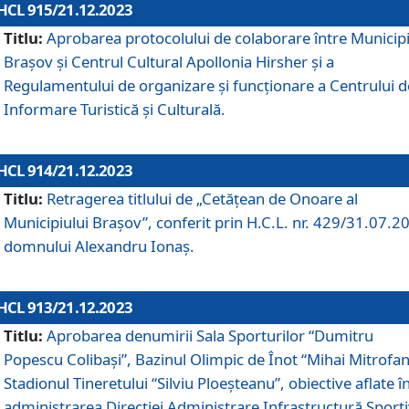
HCL 915/21.12.2023
Titlu:
Aprobarea protocolului de colaborare între Municipi
Brașov și Centrul Cultural Apollonia Hirsher și a
Regulamentului de organizare și funcționare a Centrului d
Informare Turistică și Culturală.
HCL 914/21.12.2023
Titlu:
Retragerea titlului de „Cetățean de Onoare al
Municipiului Brașov”, conferit prin H.C.L. nr. 429/31.07.2
domnului Alexandru Ionaș.
HCL 913/21.12.2023
Titlu:
Aprobarea denumirii Sala Sporturilor “Dumitru
Popescu Colibași”, Bazinul Olimpic de Înot “Mihai Mitrofan
Stadionul Tineretului “Silviu Ploeșteanu”, obiective aflate î
administrarea Direcției Administrare Infrastructură Sport