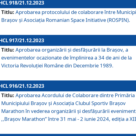
HCL 918/21.12.2023
Titlu:
Aprobarea protocolului de colaborare între Municipi
Brașov și Asociația Romanian Space Initiative (ROSPIN).
HCL 917/21.12.2023
Titlu:
Aprobarea organizării şi desfăşurării la Braşov, a
evenimentelor ocazionate de împlinirea a 34 de ani de la
Victoria Revoluţiei Române din Decembrie 1989.
HCL 916/21.12.2023
Titlu:
Aprobarea Acordului de Colaborare dintre Primăria
Municipiului Brașov și Asociația Clubul Sportiv Brașov
Marathon în vederea organizării și desfășurării eveniment
,,Brașov Marathon” între 31 mai - 2 iunie 2024, ediția a XII