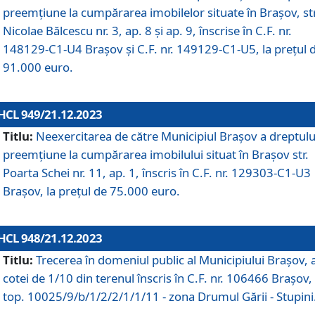
preemțiune la cumpărarea imobilelor situate în Brașov, str
Nicolae Bălcescu nr. 3, ap. 8 și ap. 9, înscrise în C.F. nr.
148129-C1-U4 Brașov și C.F. nr. 149129-C1-U5, la prețul 
91.000 euro.
HCL 949/21.12.2023
Titlu:
Neexercitarea de către Municipiul Brașov a dreptulu
preemțiune la cumpărarea imobilului situat în Brașov str.
Poarta Schei nr. 11, ap. 1, înscris în C.F. nr. 129303-C1-U3
Brașov, la prețul de 75.000 euro.
HCL 948/21.12.2023
Titlu:
Trecerea în domeniul public al Municipiului Braşov, 
cotei de 1/10 din terenul înscris în C.F. nr. 106466 Brașov, 
top. 10025/9/b/1/2/2/1/1/11 - zona Drumul Gării - Stupini