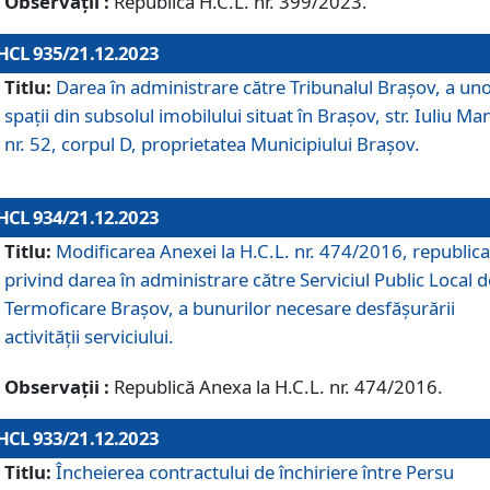
Observații :
Republică H.C.L. nr. 399/2023.
HCL 935/21.12.2023
Titlu:
Darea în administrare către Tribunalul Brașov, a un
spații din subsolul imobilului situat în Brașov, str. Iuliu Ma
nr. 52, corpul D, proprietatea Municipiului Brașov.
HCL 934/21.12.2023
Titlu:
Modificarea Anexei la H.C.L. nr. 474/2016, republica
privind darea în administrare către Serviciul Public Local d
Termoficare Braşov, a bunurilor necesare desfăşurării
activităţii serviciului.
Observații :
Republică Anexa la H.C.L. nr. 474/2016.
HCL 933/21.12.2023
Titlu:
Încheierea contractului de închiriere între Persu