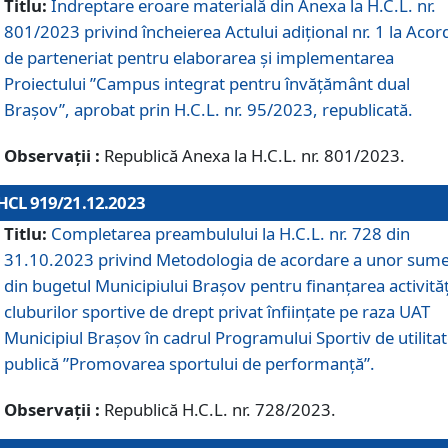
Titlu:
Îndreptare eroare materială din Anexa la H.C.L. nr.
801/2023 privind încheierea Actului adițional nr. 1 la Acor
de parteneriat pentru elaborarea și implementarea
Proiectului ”Campus integrat pentru învățământ dual
Brașov”, aprobat prin H.C.L. nr. 95/2023, republicată.
Observații :
Republică Anexa la H.C.L. nr. 801/2023.
HCL 919/21.12.2023
Titlu:
Completarea preambulului la H.C.L. nr. 728 din
31.10.2023 privind Metodologia de acordare a unor sum
din bugetul Municipiului Brașov pentru finanțarea activităț
cluburilor sportive de drept privat înființate pe raza UAT
Municipiul Brașov în cadrul Programului Sportiv de utilita
publică ”Promovarea sportului de performanță”.
Observații :
Republică H.C.L. nr. 728/2023.