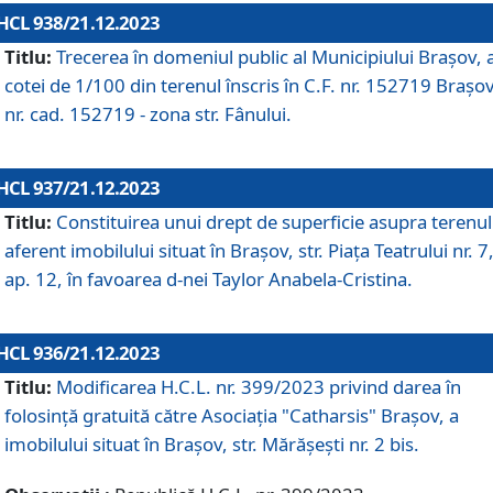
HCL 938/21.12.2023
Titlu:
Trecerea în domeniul public al Municipiului Braşov, 
cotei de 1/100 din terenul înscris în C.F. nr. 152719 Brașov
nr. cad. 152719 - zona str. Fânului.
HCL 937/21.12.2023
Titlu:
Constituirea unui drept de superficie asupra terenul
aferent imobilului situat în Brașov, str. Piața Teatrului nr. 7
ap. 12, în favoarea d-nei Taylor Anabela-Cristina.
HCL 936/21.12.2023
Titlu:
Modificarea H.C.L. nr. 399/2023 privind darea în
folosinţă gratuită către Asociaţia "Catharsis" Brașov, a
imobilului situat în Braşov, str. Mărăşeşti nr. 2 bis.