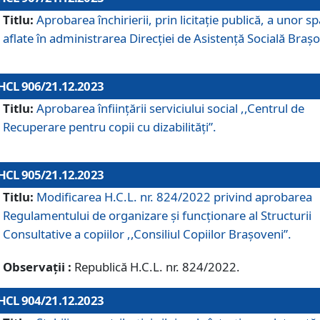
Titlu:
Aprobarea închirierii, prin licitație publică, a unor sp
aflate în administrarea Direcției de Asistență Socială Brașo
HCL 906/21.12.2023
Titlu:
Aprobarea înființării serviciului social ,,Centrul de
Recuperare pentru copii cu dizabilități”.
HCL 905/21.12.2023
Titlu:
Modificarea H.C.L. nr. 824/2022 privind aprobarea
Regulamentului de organizare şi funcţionare al Structurii
Consultative a copiilor ,,Consiliul Copiilor Braşoveni”.
Observații :
Republică H.C.L. nr. 824/2022.
HCL 904/21.12.2023