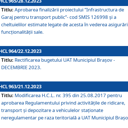
HCL 965/28.12.2023
Titlu:
Aprobarea finalizării proiectului ”Infrastructura de
Garaj pentru transport public”- cod SMIS 126998 și a
cheltuielilor estimate legate de acesta în vederea asigurări
funcționalității sale.
HCL 964/22.12.2023
Titlu:
Rectificarea bugetului UAT Municipiul Braşov -
DECEMBRIE 2023.
HCL 963/21.12.2023
Titlu:
Modificarea H.C.L. nr. 395 din 25.08.2017 pentru
aprobarea Regulamentului privind activitățile de ridicare,
transport şi depozitare a vehiculelor staționate
neregulamentar pe raza teritorială a UAT Municipiul Braşo