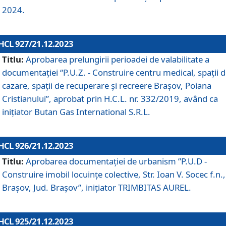
2024.
HCL 927/21.12.2023
Titlu:
Aprobarea prelungirii perioadei de valabilitate a
documentaţiei “P.U.Z. - Construire centru medical, spații 
cazare, spații de recuperare și recreere Brașov, Poiana
Cristianului”, aprobat prin H.C.L. nr. 332/2019, având ca
inițiator Butan Gas International S.R.L.
HCL 926/21.12.2023
Titlu:
Aprobarea documentaţiei de urbanism ”P.U.D -
Construire imobil locuințe colective, Str. Ioan V. Socec f.n.,
Brașov, Jud. Brașov”, inițiator TRIMBITAS AUREL.
HCL 925/21.12.2023