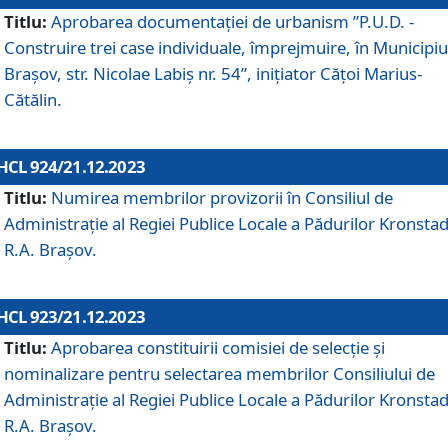
Titlu:
Aprobarea documentaţiei de urbanism ”P.U.D. -
Construire trei case individuale, împrejmuire, în Municipiu
Brașov, str. Nicolae Labiș nr. 54”, inițiator Cățoi Marius-
Cătălin.
HCL 924/21.12.2023
Titlu:
Numirea membrilor provizorii în Consiliul de
Administraţie al Regiei Publice Locale a Pădurilor Kronstad
R.A. Brașov.
HCL 923/21.12.2023
Titlu:
Aprobarea constituirii comisiei de selecție și
nominalizare pentru selectarea membrilor Consiliului de
Administrație al Regiei Publice Locale a Pădurilor Kronstad
R.A. Brașov.