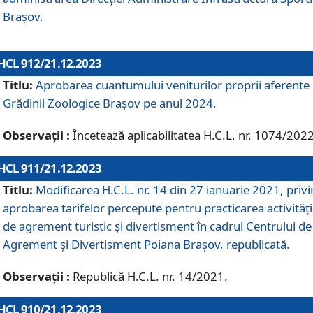
Brașov.
HCL 912/21.12.2023
Titlu:
Aprobarea cuantumului veniturilor proprii aferente
Grădinii Zoologice Braşov pe anul 2024.
Observații :
Încetează aplicabilitatea H.C.L. nr. 1074/2022
HCL 911/21.12.2023
Titlu:
Modificarea H.C.L. nr. 14 din 27 ianuarie 2021, priv
aprobarea tarifelor percepute pentru practicarea activități
de agrement turistic și divertisment în cadrul Centrului de
Agrement și Divertisment Poiana Brașov, republicată.
Observații :
Republică H.C.L. nr. 14/2021.
HCL 910/21.12.2023