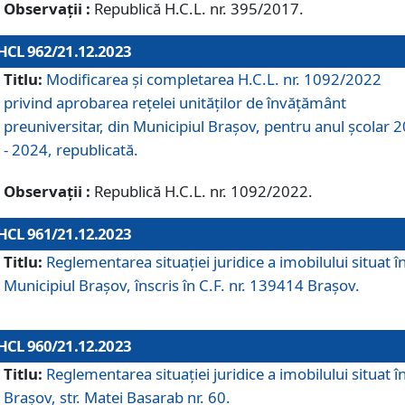
Observații :
Republică H.C.L. nr. 395/2017.
HCL 962/21.12.2023
Titlu:
Modificarea și completarea H.C.L. nr. 1092/2022
privind aprobarea rețelei unităților de învăţământ
preuniversitar, din Municipiul Braşov, pentru anul școlar 
- 2024, republicată.
Observații :
Republică H.C.L. nr. 1092/2022.
HCL 961/21.12.2023
Titlu:
Reglementarea situației juridice a imobilului situat î
Municipiul Brașov, înscris în C.F. nr. 139414 Brașov.
HCL 960/21.12.2023
Titlu:
Reglementarea situației juridice a imobilului situat î
Brașov, str. Matei Basarab nr. 60.