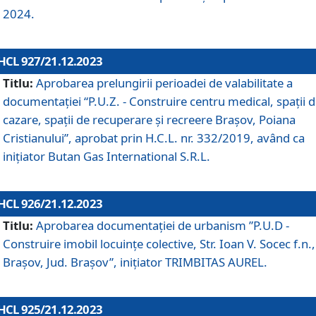
2024.
HCL 927/21.12.2023
Titlu:
Aprobarea prelungirii perioadei de valabilitate a
documentaţiei “P.U.Z. - Construire centru medical, spații 
cazare, spații de recuperare și recreere Brașov, Poiana
Cristianului”, aprobat prin H.C.L. nr. 332/2019, având ca
inițiator Butan Gas International S.R.L.
HCL 926/21.12.2023
Titlu:
Aprobarea documentaţiei de urbanism ”P.U.D -
Construire imobil locuințe colective, Str. Ioan V. Socec f.n.,
Brașov, Jud. Brașov”, inițiator TRIMBITAS AUREL.
HCL 925/21.12.2023