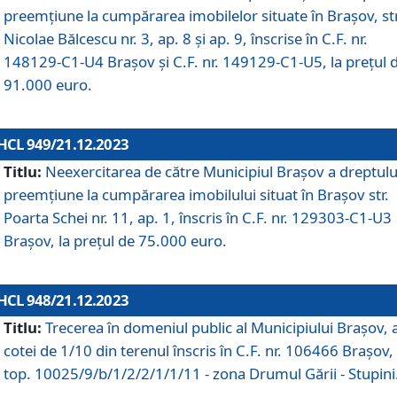
preemțiune la cumpărarea imobilelor situate în Brașov, str
Nicolae Bălcescu nr. 3, ap. 8 și ap. 9, înscrise în C.F. nr.
148129-C1-U4 Brașov și C.F. nr. 149129-C1-U5, la prețul 
91.000 euro.
HCL 949/21.12.2023
Titlu:
Neexercitarea de către Municipiul Brașov a dreptulu
preemțiune la cumpărarea imobilului situat în Brașov str.
Poarta Schei nr. 11, ap. 1, înscris în C.F. nr. 129303-C1-U3
Brașov, la prețul de 75.000 euro.
HCL 948/21.12.2023
Titlu:
Trecerea în domeniul public al Municipiului Braşov, 
cotei de 1/10 din terenul înscris în C.F. nr. 106466 Brașov, 
top. 10025/9/b/1/2/2/1/1/11 - zona Drumul Gării - Stupini