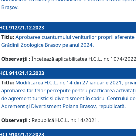
Brașov.
HCL 912/21.12.2023
Titlu:
Aprobarea cuantumului veniturilor proprii aferente
Grădinii Zoologice Braşov pe anul 2024.
Observații :
Încetează aplicabilitatea H.C.L. nr. 1074/2022
HCL 911/21.12.2023
Titlu:
Modificarea H.C.L. nr. 14 din 27 ianuarie 2021, priv
aprobarea tarifelor percepute pentru practicarea activități
de agrement turistic și divertisment în cadrul Centrului de
Agrement și Divertisment Poiana Brașov, republicată.
Observații :
Republică H.C.L. nr. 14/2021.
HCL 910/21.12.2023