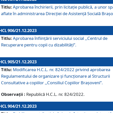
Titlu:
Aprobarea închirierii, prin licitație publică, a unor sp
aflate în administrarea Direcției de Asistență Socială Brașo
HCL 906/21.12.2023
Titlu:
Aprobarea înființării serviciului social ,,Centrul de
Recuperare pentru copii cu dizabilități”.
HCL 905/21.12.2023
Titlu:
Modificarea H.C.L. nr. 824/2022 privind aprobarea
Regulamentului de organizare şi funcţionare al Structurii
Consultative a copiilor ,,Consiliul Copiilor Braşoveni”.
Observații :
Republică H.C.L. nr. 824/2022.
HCL 904/21.12.2023