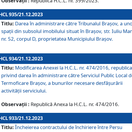
Observații :
Republică H.C.L. nr. 399/2023.
HCL 935/21.12.2023
Titlu:
Darea în administrare către Tribunalul Brașov, a un
spații din subsolul imobilului situat în Brașov, str. Iuliu Ma
nr. 52, corpul D, proprietatea Municipiului Brașov.
HCL 934/21.12.2023
Titlu:
Modificarea Anexei la H.C.L. nr. 474/2016, republica
privind darea în administrare către Serviciul Public Local d
Termoficare Braşov, a bunurilor necesare desfăşurării
activităţii serviciului.
Observații :
Republică Anexa la H.C.L. nr. 474/2016.
HCL 933/21.12.2023
Titlu:
Încheierea contractului de închiriere între Persu