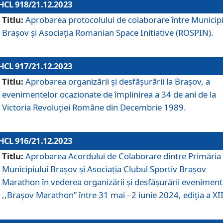
HCL 918/21.12.2023
Titlu:
Aprobarea protocolului de colaborare între Municipi
Brașov și Asociația Romanian Space Initiative (ROSPIN).
HCL 917/21.12.2023
Titlu:
Aprobarea organizării şi desfăşurării la Braşov, a
evenimentelor ocazionate de împlinirea a 34 de ani de la
Victoria Revoluţiei Române din Decembrie 1989.
HCL 916/21.12.2023
Titlu:
Aprobarea Acordului de Colaborare dintre Primăria
Municipiului Brașov și Asociația Clubul Sportiv Brașov
Marathon în vederea organizării și desfășurării eveniment
,,Brașov Marathon” între 31 mai - 2 iunie 2024, ediția a XII