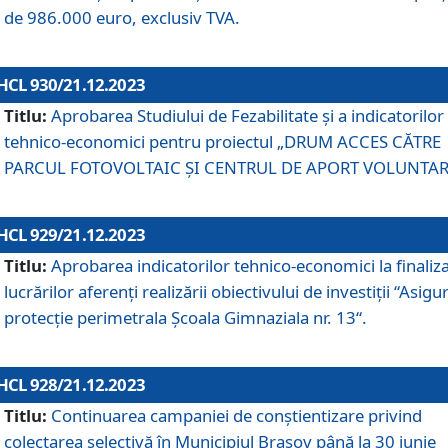
de 986.000 euro, exclusiv TVA.
HCL 930/21.12.2023
Titlu:
Aprobarea Studiului de Fezabilitate și a indicatorilor
tehnico-economici pentru proiectul „DRUM ACCES CĂTRE
PARCUL FOTOVOLTAIC ȘI CENTRUL DE APORT VOLUNTAR
HCL 929/21.12.2023
Titlu:
Aprobarea indicatorilor tehnico-economici la finaliz
lucrărilor aferenți realizării obiectivului de investiții “Asigu
protecție perimetrala Școala Gimnaziala nr. 13“.
HCL 928/21.12.2023
Titlu:
Continuarea campaniei de conștientizare privind
colectarea selectivă în Municipiul Braşov până la 30 iunie