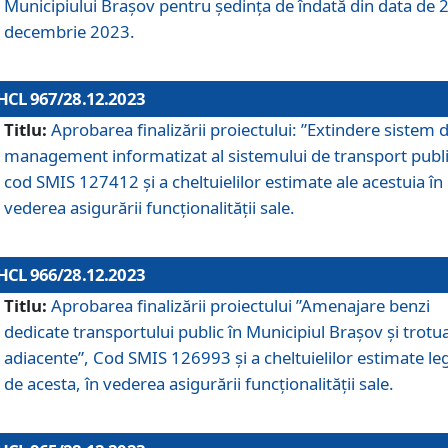
Municipiului Braşov pentru ședința de îndată din data de 
decembrie 2023.
HCL 967/28.12.2023
Titlu:
Aprobarea finalizării proiectului: ”Extindere sistem 
management informatizat al sistemului de transport publi
cod SMIS 127412 și a cheltuielilor estimate ale acestuia în
vederea asigurării funcționalității sale.
HCL 966/28.12.2023
Titlu:
Aprobarea finalizării proiectului ”Amenajare benzi
dedicate transportului public în Municipiul Brașov şi trotu
adiacente”, Cod SMIS 126993 și a cheltuielilor estimate le
de acesta, în vederea asigurării funcționalității sale.