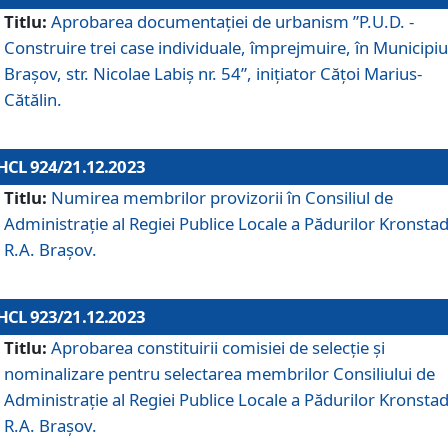
Titlu:
Aprobarea documentaţiei de urbanism ”P.U.D. -
Construire trei case individuale, împrejmuire, în Municipiu
Brașov, str. Nicolae Labiș nr. 54”, inițiator Cățoi Marius-
Cătălin.
HCL 924/21.12.2023
Titlu:
Numirea membrilor provizorii în Consiliul de
Administraţie al Regiei Publice Locale a Pădurilor Kronstad
R.A. Brașov.
HCL 923/21.12.2023
Titlu:
Aprobarea constituirii comisiei de selecție și
nominalizare pentru selectarea membrilor Consiliului de
Administrație al Regiei Publice Locale a Pădurilor Kronstad
R.A. Brașov.