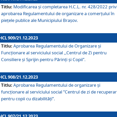
Titlu:
Modificarea și completarea H.C.L. nr. 428/2022 priv
aprobarea Regulamentului de organizare a comerțului în
piețele publice ale Municipiului Braşov.
HCL 909/21.12.2023
Titlu:
Aprobarea Regulamentului de Organizare și
Funcționare al serviciului social ,,Centrul de Zi pentru
Consiliere şi Sprijin pentru Părinţi şi Copii”.
HCL 908/21.12.2023
Titlu:
Aprobarea Regulamentului de organizare şi
funcţionare al serviciului social ”Centrul de zi de recupera
pentru copii cu dizabilități”.
HCL 907/21.12.2023