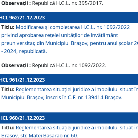
Observații :
Republică H.C.L. nr. 395/2017.
HCL 962/21.12.2023
Titlu:
Modificarea și completarea H.C.L. nr. 1092/2022
privind aprobarea rețelei unităților de învăţământ
preuniversitar, din Municipiul Braşov, pentru anul școlar 
- 2024, republicată.
Observații :
Republică H.C.L. nr. 1092/2022.
HCL 961/21.12.2023
Titlu:
Reglementarea situației juridice a imobilului situat î
Municipiul Brașov, înscris în C.F. nr. 139414 Brașov.
HCL 960/21.12.2023
Titlu:
Reglementarea situației juridice a imobilului situat î
Brașov, str. Matei Basarab nr. 60.