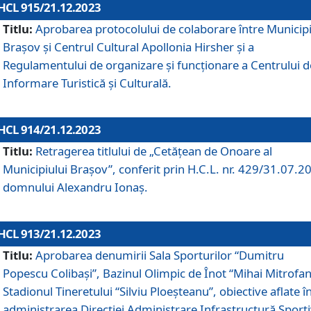
HCL 915/21.12.2023
Titlu:
Aprobarea protocolului de colaborare între Municipi
Brașov și Centrul Cultural Apollonia Hirsher și a
Regulamentului de organizare și funcționare a Centrului d
Informare Turistică și Culturală.
HCL 914/21.12.2023
Titlu:
Retragerea titlului de „Cetățean de Onoare al
Municipiului Brașov”, conferit prin H.C.L. nr. 429/31.07.2
domnului Alexandru Ionaș.
HCL 913/21.12.2023
Titlu:
Aprobarea denumirii Sala Sporturilor “Dumitru
Popescu Colibași”, Bazinul Olimpic de Înot “Mihai Mitrofan
Stadionul Tineretului “Silviu Ploeșteanu”, obiective aflate î
administrarea Direcției Administrare Infrastructură Sport