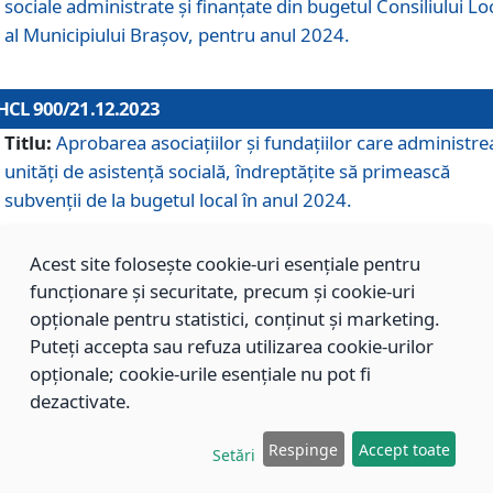
sociale administrate și finanțate din bugetul Consiliului Lo
al Municipiului Brașov, pentru anul 2024.
HCL 900/21.12.2023
Titlu:
Aprobarea asociațiilor şi fundațiilor care administre
unități de asistenţă socială, îndreptăţite să primească
subvenţii de la bugetul local în anul 2024.
Acest site folosește cookie-uri esențiale pentru
HCL 899/21.12.2023
funcționare și securitate, precum și cookie-uri
Titlu:
Aprobarea standardelor de cost pentru serviciile
opționale pentru statistici, conținut și marketing.
sociale furnizate în cadrul Direcției de Asistență Socială
Puteți accepta sau refuza utilizarea cookie-urilor
Brașov, pentru anul 2024.
opționale; cookie-urile esențiale nu pot fi
dezactivate.
HCL 898/21.12.2023
Respinge
Accept toate
Setări
Titlu:
Modificarea Anexei la H.C.L. nr. 91 din 09.02.2018,