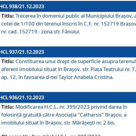
HCL 938/21.12.2023
Titlu:
Trecerea în domeniul public al Municipiului Braşov, 
cotei de 1/100 din terenul înscris în C.F. nr. 152719 Brașov
nr. cad. 152719 - zona str. Fânului.
HCL 937/21.12.2023
Titlu:
Constituirea unui drept de superficie asupra terenul
aferent imobilului situat în Brașov, str. Piața Teatrului nr. 7
ap. 12, în favoarea d-nei Taylor Anabela-Cristina.
HCL 936/21.12.2023
Titlu:
Modificarea H.C.L. nr. 399/2023 privind darea în
folosinţă gratuită către Asociaţia "Catharsis" Brașov, a
imobilului situat în Braşov, str. Mărăşeşti nr. 2 bis.