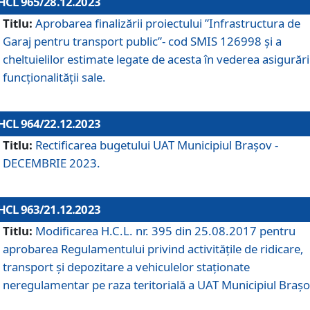
HCL 965/28.12.2023
Titlu:
Aprobarea finalizării proiectului ”Infrastructura de
Garaj pentru transport public”- cod SMIS 126998 și a
cheltuielilor estimate legate de acesta în vederea asigurări
funcționalității sale.
HCL 964/22.12.2023
Titlu:
Rectificarea bugetului UAT Municipiul Braşov -
DECEMBRIE 2023.
HCL 963/21.12.2023
Titlu:
Modificarea H.C.L. nr. 395 din 25.08.2017 pentru
aprobarea Regulamentului privind activitățile de ridicare,
transport şi depozitare a vehiculelor staționate
neregulamentar pe raza teritorială a UAT Municipiul Braşo