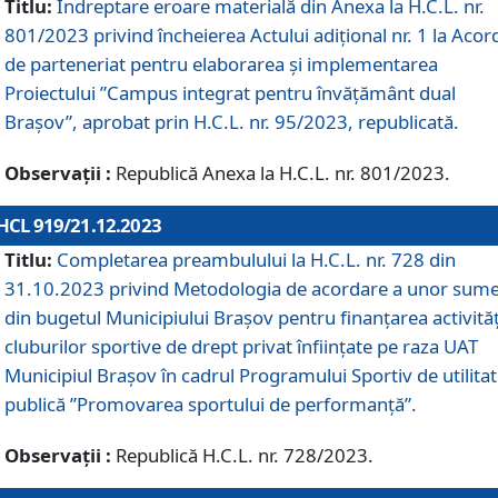
Titlu:
Îndreptare eroare materială din Anexa la H.C.L. nr.
801/2023 privind încheierea Actului adițional nr. 1 la Acor
de parteneriat pentru elaborarea și implementarea
Proiectului ”Campus integrat pentru învățământ dual
Brașov”, aprobat prin H.C.L. nr. 95/2023, republicată.
Observații :
Republică Anexa la H.C.L. nr. 801/2023.
HCL 919/21.12.2023
Titlu:
Completarea preambulului la H.C.L. nr. 728 din
31.10.2023 privind Metodologia de acordare a unor sum
din bugetul Municipiului Brașov pentru finanțarea activităț
cluburilor sportive de drept privat înființate pe raza UAT
Municipiul Brașov în cadrul Programului Sportiv de utilita
publică ”Promovarea sportului de performanță”.
Observații :
Republică H.C.L. nr. 728/2023.