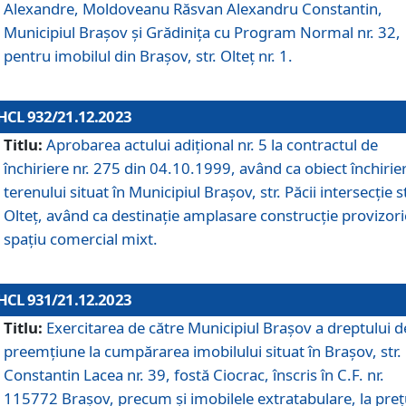
Alexandre, Moldoveanu Răsvan Alexandru Constantin,
Municipiul Braşov şi Grădinița cu Program Normal nr. 32,
pentru imobilul din Brașov, str. Olteț nr. 1.
HCL 932/21.12.2023
Titlu:
Aprobarea actului adițional nr. 5 la contractul de
închiriere nr. 275 din 04.10.1999, având ca obiect închirie
terenului situat în Municipiul Brașov, str. Păcii intersecție st
Olteț, având ca destinație amplasare construcție provizori
spațiu comercial mixt.
HCL 931/21.12.2023
Titlu:
Exercitarea de către Municipiul Brașov a dreptului d
preemțiune la cumpărarea imobilului situat în Brașov, str.
Constantin Lacea nr. 39, fostă Ciocrac, înscris în C.F. nr.
115772 Brașov, precum și imobilele extratabulare, la preț