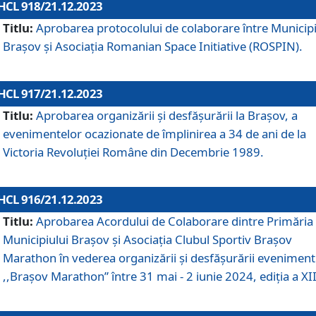
HCL 918/21.12.2023
Titlu:
Aprobarea protocolului de colaborare între Municipi
Brașov și Asociația Romanian Space Initiative (ROSPIN).
HCL 917/21.12.2023
Titlu:
Aprobarea organizării şi desfăşurării la Braşov, a
evenimentelor ocazionate de împlinirea a 34 de ani de la
Victoria Revoluţiei Române din Decembrie 1989.
HCL 916/21.12.2023
Titlu:
Aprobarea Acordului de Colaborare dintre Primăria
Municipiului Brașov și Asociația Clubul Sportiv Brașov
Marathon în vederea organizării și desfășurării eveniment
,,Brașov Marathon” între 31 mai - 2 iunie 2024, ediția a XII