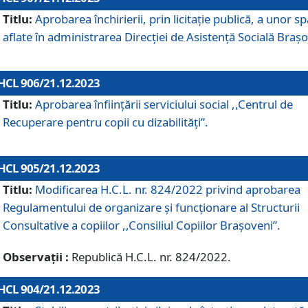
Titlu:
Aprobarea închirierii, prin licitație publică, a unor sp
aflate în administrarea Direcției de Asistență Socială Brașo
HCL 906/21.12.2023
Titlu:
Aprobarea înființării serviciului social ,,Centrul de
Recuperare pentru copii cu dizabilități”.
HCL 905/21.12.2023
Titlu:
Modificarea H.C.L. nr. 824/2022 privind aprobarea
Regulamentului de organizare şi funcţionare al Structurii
Consultative a copiilor ,,Consiliul Copiilor Braşoveni”.
Observații :
Republică H.C.L. nr. 824/2022.
HCL 904/21.12.2023