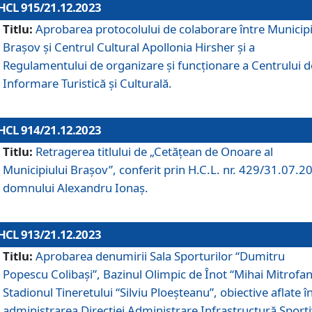
HCL 915/21.12.2023
Titlu:
Aprobarea protocolului de colaborare între Municipi
Brașov și Centrul Cultural Apollonia Hirsher și a
Regulamentului de organizare și funcționare a Centrului d
Informare Turistică și Culturală.
HCL 914/21.12.2023
Titlu:
Retragerea titlului de „Cetățean de Onoare al
Municipiului Brașov”, conferit prin H.C.L. nr. 429/31.07.2
domnului Alexandru Ionaș.
HCL 913/21.12.2023
Titlu:
Aprobarea denumirii Sala Sporturilor “Dumitru
Popescu Colibași”, Bazinul Olimpic de Înot “Mihai Mitrofan
Stadionul Tineretului “Silviu Ploeșteanu”, obiective aflate î
administrarea Direcției Administrare Infrastructură Sport