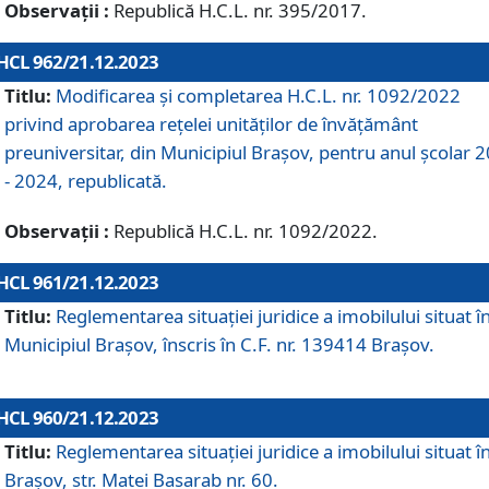
Observații :
Republică H.C.L. nr. 395/2017.
HCL 962/21.12.2023
Titlu:
Modificarea și completarea H.C.L. nr. 1092/2022
privind aprobarea rețelei unităților de învăţământ
preuniversitar, din Municipiul Braşov, pentru anul școlar 
- 2024, republicată.
Observații :
Republică H.C.L. nr. 1092/2022.
HCL 961/21.12.2023
Titlu:
Reglementarea situației juridice a imobilului situat î
Municipiul Brașov, înscris în C.F. nr. 139414 Brașov.
HCL 960/21.12.2023
Titlu:
Reglementarea situației juridice a imobilului situat î
Brașov, str. Matei Basarab nr. 60.