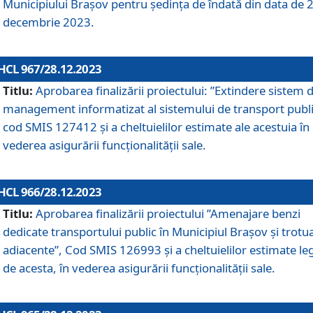
Municipiului Braşov pentru ședința de îndată din data de 
decembrie 2023.
HCL 967/28.12.2023
Titlu:
Aprobarea finalizării proiectului: ”Extindere sistem 
management informatizat al sistemului de transport publi
cod SMIS 127412 și a cheltuielilor estimate ale acestuia în
vederea asigurării funcționalității sale.
HCL 966/28.12.2023
Titlu:
Aprobarea finalizării proiectului ”Amenajare benzi
dedicate transportului public în Municipiul Brașov şi trotu
adiacente”, Cod SMIS 126993 și a cheltuielilor estimate le
de acesta, în vederea asigurării funcționalității sale.