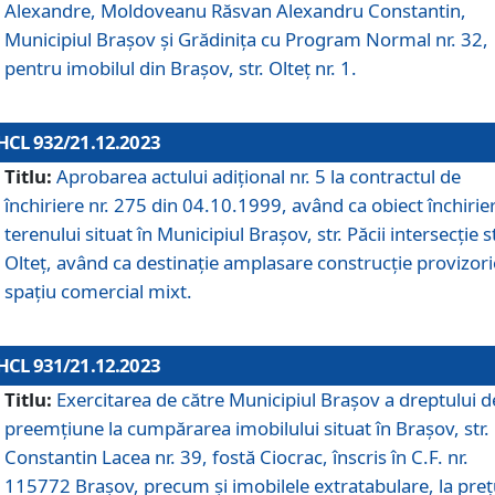
Alexandre, Moldoveanu Răsvan Alexandru Constantin,
Municipiul Braşov şi Grădinița cu Program Normal nr. 32,
pentru imobilul din Brașov, str. Olteț nr. 1.
HCL 932/21.12.2023
Titlu:
Aprobarea actului adițional nr. 5 la contractul de
închiriere nr. 275 din 04.10.1999, având ca obiect închirie
terenului situat în Municipiul Brașov, str. Păcii intersecție st
Olteț, având ca destinație amplasare construcție provizori
spațiu comercial mixt.
HCL 931/21.12.2023
Titlu:
Exercitarea de către Municipiul Brașov a dreptului d
preemțiune la cumpărarea imobilului situat în Brașov, str.
Constantin Lacea nr. 39, fostă Ciocrac, înscris în C.F. nr.
115772 Brașov, precum și imobilele extratabulare, la preț