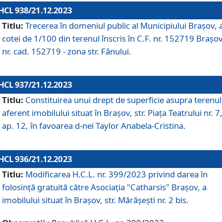
HCL 938/21.12.2023
Titlu:
Trecerea în domeniul public al Municipiului Braşov, 
cotei de 1/100 din terenul înscris în C.F. nr. 152719 Brașov
nr. cad. 152719 - zona str. Fânului.
HCL 937/21.12.2023
Titlu:
Constituirea unui drept de superficie asupra terenul
aferent imobilului situat în Brașov, str. Piața Teatrului nr. 7
ap. 12, în favoarea d-nei Taylor Anabela-Cristina.
HCL 936/21.12.2023
Titlu:
Modificarea H.C.L. nr. 399/2023 privind darea în
folosinţă gratuită către Asociaţia "Catharsis" Brașov, a
imobilului situat în Braşov, str. Mărăşeşti nr. 2 bis.