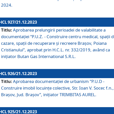
2024.
HCL 927/21.12.2023
Titlu:
Aprobarea prelungirii perioadei de valabilitate a
documentaţiei “P.U.Z. - Construire centru medical, spații 
cazare, spații de recuperare și recreere Brașov, Poiana
Cristianului”, aprobat prin H.C.L. nr. 332/2019, având ca
inițiator Butan Gas International S.R.L.
HCL 926/21.12.2023
Titlu:
Aprobarea documentaţiei de urbanism ”P.U.D -
Construire imobil locuințe colective, Str. Ioan V. Socec f.n.,
Brașov, Jud. Brașov”, inițiator TRIMBITAS AUREL.
HCL 925/21.12.2023