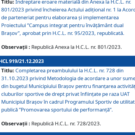
Titlu:
Îndreptare eroare materială din Anexa la H.C.L. nr.
801/2023 privind încheierea Actului adițional nr. 1 la Acor
de parteneriat pentru elaborarea și implementarea
Proiectului ”Campus integrat pentru învățământ dual
Brașov”, aprobat prin H.C.L. nr. 95/2023, republicată.
Observații :
Republică Anexa la H.C.L. nr. 801/2023.
HCL 919/21.12.2023
Titlu:
Completarea preambulului la H.C.L. nr. 728 din
31.10.2023 privind Metodologia de acordare a unor sum
din bugetul Municipiului Brașov pentru finanțarea activităț
cluburilor sportive de drept privat înființate pe raza UAT
Municipiul Brașov în cadrul Programului Sportiv de utilita
publică ”Promovarea sportului de performanță”.
Observații :
Republică H.C.L. nr. 728/2023.