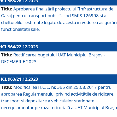
HCL 965/28.12.2023
Titlu:
Aprobarea finalizării proiectului ”Infrastructura de
Garaj pentru transport public”- cod SMIS 126998 și a
cheltuielilor estimate legate de acesta în vederea asigurări
funcționalității sale.
HCL 964/22.12.2023
Titlu:
Rectificarea bugetului UAT Municipiul Braşov -
DECEMBRIE 2023.
HCL 963/21.12.2023
Titlu:
Modificarea H.C.L. nr. 395 din 25.08.2017 pentru
aprobarea Regulamentului privind activitățile de ridicare,
transport şi depozitare a vehiculelor staționate
neregulamentar pe raza teritorială a UAT Municipiul Braşo