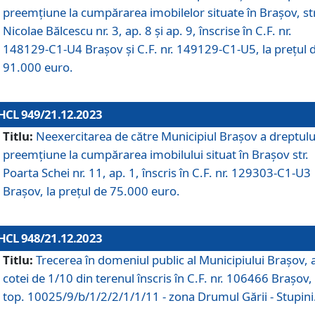
preemțiune la cumpărarea imobilelor situate în Brașov, str
Nicolae Bălcescu nr. 3, ap. 8 și ap. 9, înscrise în C.F. nr.
148129-C1-U4 Brașov și C.F. nr. 149129-C1-U5, la prețul 
91.000 euro.
HCL 949/21.12.2023
Titlu:
Neexercitarea de către Municipiul Brașov a dreptulu
preemțiune la cumpărarea imobilului situat în Brașov str.
Poarta Schei nr. 11, ap. 1, înscris în C.F. nr. 129303-C1-U3
Brașov, la prețul de 75.000 euro.
HCL 948/21.12.2023
Titlu:
Trecerea în domeniul public al Municipiului Braşov, 
cotei de 1/10 din terenul înscris în C.F. nr. 106466 Brașov, 
top. 10025/9/b/1/2/2/1/1/11 - zona Drumul Gării - Stupini