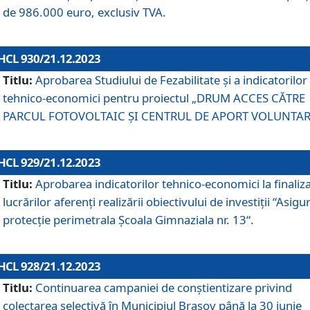
de 986.000 euro, exclusiv TVA.
HCL 930/21.12.2023
Titlu:
Aprobarea Studiului de Fezabilitate și a indicatorilor
tehnico-economici pentru proiectul „DRUM ACCES CĂTRE
PARCUL FOTOVOLTAIC ȘI CENTRUL DE APORT VOLUNTAR
HCL 929/21.12.2023
Titlu:
Aprobarea indicatorilor tehnico-economici la finaliz
lucrărilor aferenți realizării obiectivului de investiții “Asigu
protecție perimetrala Școala Gimnaziala nr. 13“.
HCL 928/21.12.2023
Titlu:
Continuarea campaniei de conștientizare privind
colectarea selectivă în Municipiul Braşov până la 30 iunie