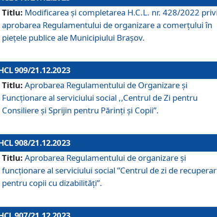
Titlu:
Modificarea și completarea H.C.L. nr. 428/2022 priv
aprobarea Regulamentului de organizare a comerțului în
piețele publice ale Municipiului Braşov.
HCL 909/21.12.2023
Titlu:
Aprobarea Regulamentului de Organizare și
Funcționare al serviciului social ,,Centrul de Zi pentru
Consiliere şi Sprijin pentru Părinţi şi Copii”.
HCL 908/21.12.2023
Titlu:
Aprobarea Regulamentului de organizare şi
funcţionare al serviciului social ”Centrul de zi de recupera
pentru copii cu dizabilități”.
HCL 907/21.12.2023