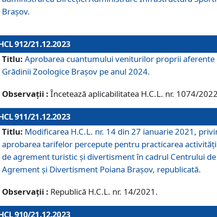
Brașov.
HCL 912/21.12.2023
Titlu:
Aprobarea cuantumului veniturilor proprii aferente
Grădinii Zoologice Braşov pe anul 2024.
Observații :
Încetează aplicabilitatea H.C.L. nr. 1074/2022
HCL 911/21.12.2023
Titlu:
Modificarea H.C.L. nr. 14 din 27 ianuarie 2021, priv
aprobarea tarifelor percepute pentru practicarea activități
de agrement turistic și divertisment în cadrul Centrului de
Agrement și Divertisment Poiana Brașov, republicată.
Observații :
Republică H.C.L. nr. 14/2021.
HCL 910/21.12.2023