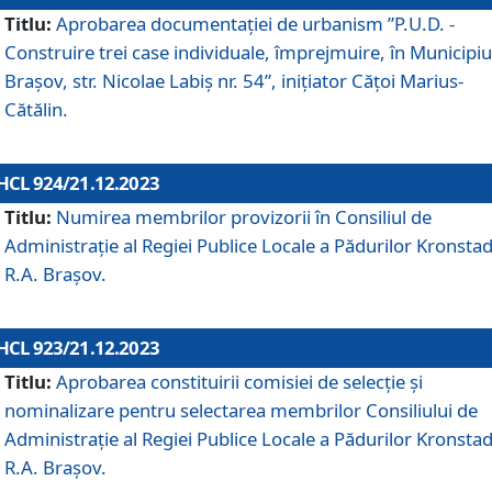
Titlu:
Aprobarea documentaţiei de urbanism ”P.U.D. -
Construire trei case individuale, împrejmuire, în Municipiu
Brașov, str. Nicolae Labiș nr. 54”, inițiator Cățoi Marius-
Cătălin.
HCL 924/21.12.2023
Titlu:
Numirea membrilor provizorii în Consiliul de
Administraţie al Regiei Publice Locale a Pădurilor Kronstad
R.A. Brașov.
HCL 923/21.12.2023
Titlu:
Aprobarea constituirii comisiei de selecție și
nominalizare pentru selectarea membrilor Consiliului de
Administrație al Regiei Publice Locale a Pădurilor Kronstad
R.A. Brașov.