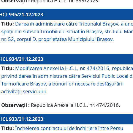
Observații :
Republică H.C.L. nr. 399/2023.
HCL 935/21.12.2023
Titlu:
Darea în administrare către Tribunalul Brașov, a un
spații din subsolul imobilului situat în Brașov, str. Iuliu Ma
nr. 52, corpul D, proprietatea Municipiului Brașov.
HCL 934/21.12.2023
Titlu:
Modificarea Anexei la H.C.L. nr. 474/2016, republica
privind darea în administrare către Serviciul Public Local d
Termoficare Braşov, a bunurilor necesare desfăşurării
activităţii serviciului.
Observații :
Republică Anexa la H.C.L. nr. 474/2016.
HCL 933/21.12.2023
Titlu:
Încheierea contractului de închiriere între Persu