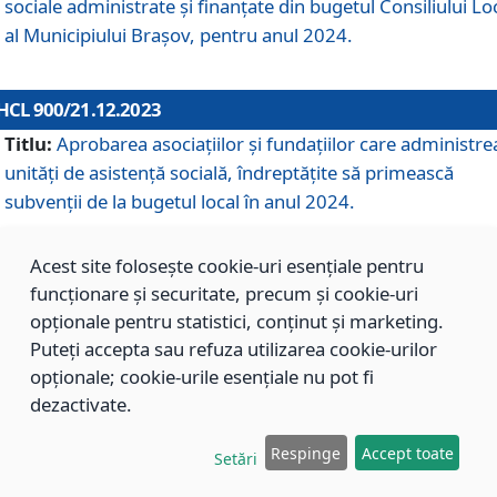
sociale administrate și finanțate din bugetul Consiliului Lo
al Municipiului Brașov, pentru anul 2024.
HCL 900/21.12.2023
Titlu:
Aprobarea asociațiilor şi fundațiilor care administre
unități de asistenţă socială, îndreptăţite să primească
subvenţii de la bugetul local în anul 2024.
Acest site folosește cookie-uri esențiale pentru
HCL 899/21.12.2023
funcționare și securitate, precum și cookie-uri
Titlu:
Aprobarea standardelor de cost pentru serviciile
opționale pentru statistici, conținut și marketing.
sociale furnizate în cadrul Direcției de Asistență Socială
Puteți accepta sau refuza utilizarea cookie-urilor
Brașov, pentru anul 2024.
opționale; cookie-urile esențiale nu pot fi
dezactivate.
HCL 898/21.12.2023
Respinge
Accept toate
Setări
Titlu:
Modificarea Anexei la H.C.L. nr. 91 din 09.02.2018,