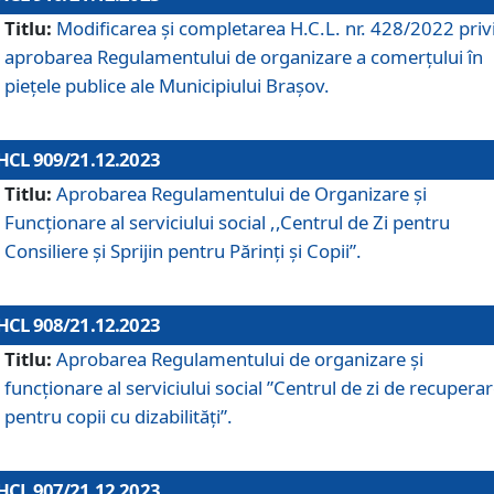
Titlu:
Modificarea și completarea H.C.L. nr. 428/2022 priv
aprobarea Regulamentului de organizare a comerțului în
piețele publice ale Municipiului Braşov.
HCL 909/21.12.2023
Titlu:
Aprobarea Regulamentului de Organizare și
Funcționare al serviciului social ,,Centrul de Zi pentru
Consiliere şi Sprijin pentru Părinţi şi Copii”.
HCL 908/21.12.2023
Titlu:
Aprobarea Regulamentului de organizare şi
funcţionare al serviciului social ”Centrul de zi de recupera
pentru copii cu dizabilități”.
HCL 907/21.12.2023