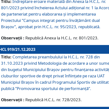
Titlu:
Îndreptare eroare materială din Anexa la H.C.L. nr.
801/2023 privind încheierea Actului adițional nr. 1 la Acor
de parteneriat pentru elaborarea și implementarea
Proiectului ”Campus integrat pentru învățământ dual
Brașov”, aprobat prin H.C.L. nr. 95/2023, republicată.
Observații :
Republică Anexa la H.C.L. nr. 801/2023.
HCL 919/21.12.2023
Titlu:
Completarea preambulului la H.C.L. nr. 728 din
31.10.2023 privind Metodologia de acordare a unor sum
din bugetul Municipiului Brașov pentru finanțarea activităț
cluburilor sportive de drept privat înființate pe raza UAT
Municipiul Brașov în cadrul Programului Sportiv de utilita
publică ”Promovarea sportului de performanță”.
Observații :
Republică H.C.L. nr. 728/2023.