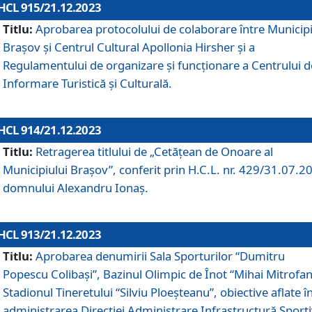
HCL 915/21.12.2023
Titlu:
Aprobarea protocolului de colaborare între Municipi
Brașov și Centrul Cultural Apollonia Hirsher și a
Regulamentului de organizare și funcționare a Centrului d
Informare Turistică și Culturală.
HCL 914/21.12.2023
Titlu:
Retragerea titlului de „Cetățean de Onoare al
Municipiului Brașov”, conferit prin H.C.L. nr. 429/31.07.2
domnului Alexandru Ionaș.
HCL 913/21.12.2023
Titlu:
Aprobarea denumirii Sala Sporturilor “Dumitru
Popescu Colibași”, Bazinul Olimpic de Înot “Mihai Mitrofan
Stadionul Tineretului “Silviu Ploeșteanu”, obiective aflate î
administrarea Direcției Administrare Infrastructură Sport