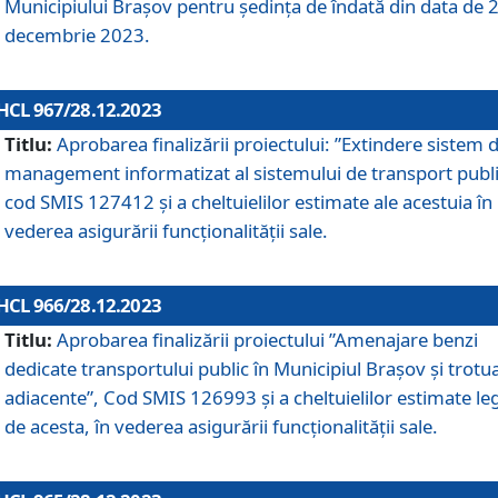
Municipiului Braşov pentru ședința de îndată din data de 
decembrie 2023.
HCL 967/28.12.2023
Titlu:
Aprobarea finalizării proiectului: ”Extindere sistem 
management informatizat al sistemului de transport publi
cod SMIS 127412 și a cheltuielilor estimate ale acestuia în
vederea asigurării funcționalității sale.
HCL 966/28.12.2023
Titlu:
Aprobarea finalizării proiectului ”Amenajare benzi
dedicate transportului public în Municipiul Brașov şi trotu
adiacente”, Cod SMIS 126993 și a cheltuielilor estimate le
de acesta, în vederea asigurării funcționalității sale.