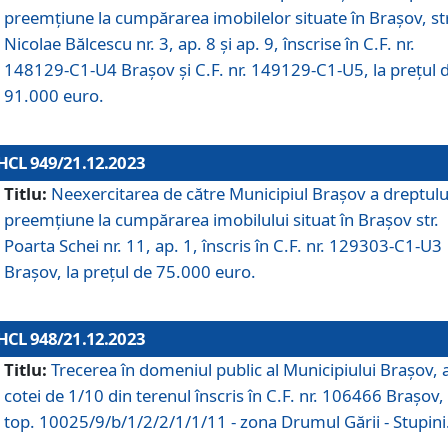
preemțiune la cumpărarea imobilelor situate în Brașov, str
Nicolae Bălcescu nr. 3, ap. 8 și ap. 9, înscrise în C.F. nr.
148129-C1-U4 Brașov și C.F. nr. 149129-C1-U5, la prețul 
91.000 euro.
HCL 949/21.12.2023
Titlu:
Neexercitarea de către Municipiul Brașov a dreptulu
preemțiune la cumpărarea imobilului situat în Brașov str.
Poarta Schei nr. 11, ap. 1, înscris în C.F. nr. 129303-C1-U3
Brașov, la prețul de 75.000 euro.
HCL 948/21.12.2023
Titlu:
Trecerea în domeniul public al Municipiului Braşov, 
cotei de 1/10 din terenul înscris în C.F. nr. 106466 Brașov, 
top. 10025/9/b/1/2/2/1/1/11 - zona Drumul Gării - Stupini