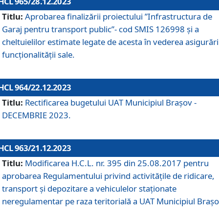
HCL 965/28.12.2023
Titlu:
Aprobarea finalizării proiectului ”Infrastructura de
Garaj pentru transport public”- cod SMIS 126998 și a
cheltuielilor estimate legate de acesta în vederea asigurări
funcționalității sale.
HCL 964/22.12.2023
Titlu:
Rectificarea bugetului UAT Municipiul Braşov -
DECEMBRIE 2023.
HCL 963/21.12.2023
Titlu:
Modificarea H.C.L. nr. 395 din 25.08.2017 pentru
aprobarea Regulamentului privind activitățile de ridicare,
transport şi depozitare a vehiculelor staționate
neregulamentar pe raza teritorială a UAT Municipiul Braşo