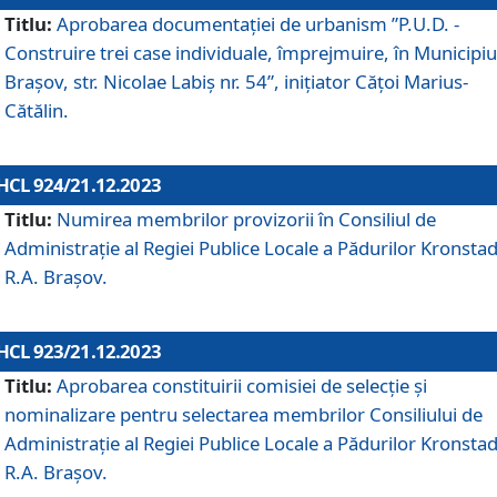
Titlu:
Aprobarea documentaţiei de urbanism ”P.U.D. -
Construire trei case individuale, împrejmuire, în Municipiu
Brașov, str. Nicolae Labiș nr. 54”, inițiator Cățoi Marius-
Cătălin.
HCL 924/21.12.2023
Titlu:
Numirea membrilor provizorii în Consiliul de
Administraţie al Regiei Publice Locale a Pădurilor Kronstad
R.A. Brașov.
HCL 923/21.12.2023
Titlu:
Aprobarea constituirii comisiei de selecție și
nominalizare pentru selectarea membrilor Consiliului de
Administrație al Regiei Publice Locale a Pădurilor Kronstad
R.A. Brașov.