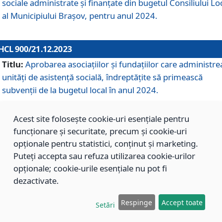
sociale administrate și finanțate din bugetul Consiliului Lo
al Municipiului Brașov, pentru anul 2024.
HCL 900/21.12.2023
Titlu:
Aprobarea asociațiilor şi fundațiilor care administre
unități de asistenţă socială, îndreptăţite să primească
subvenţii de la bugetul local în anul 2024.
Acest site folosește cookie-uri esențiale pentru
HCL 899/21.12.2023
funcționare și securitate, precum și cookie-uri
Titlu:
Aprobarea standardelor de cost pentru serviciile
opționale pentru statistici, conținut și marketing.
sociale furnizate în cadrul Direcției de Asistență Socială
Puteți accepta sau refuza utilizarea cookie-urilor
Brașov, pentru anul 2024.
opționale; cookie-urile esențiale nu pot fi
dezactivate.
HCL 898/21.12.2023
Respinge
Accept toate
Setări
Titlu:
Modificarea Anexei la H.C.L. nr. 91 din 09.02.2018,