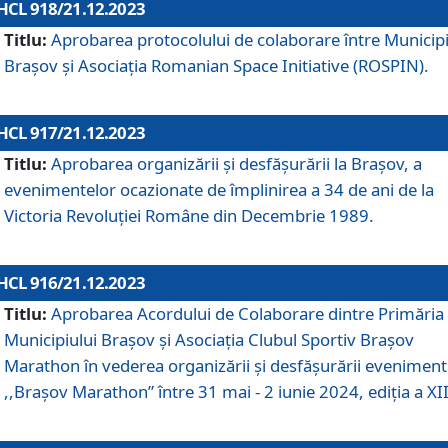
HCL 918/21.12.2023
Titlu:
Aprobarea protocolului de colaborare între Municipi
Brașov și Asociația Romanian Space Initiative (ROSPIN).
HCL 917/21.12.2023
Titlu:
Aprobarea organizării şi desfăşurării la Braşov, a
evenimentelor ocazionate de împlinirea a 34 de ani de la
Victoria Revoluţiei Române din Decembrie 1989.
HCL 916/21.12.2023
Titlu:
Aprobarea Acordului de Colaborare dintre Primăria
Municipiului Brașov și Asociația Clubul Sportiv Brașov
Marathon în vederea organizării și desfășurării eveniment
,,Brașov Marathon” între 31 mai - 2 iunie 2024, ediția a XII