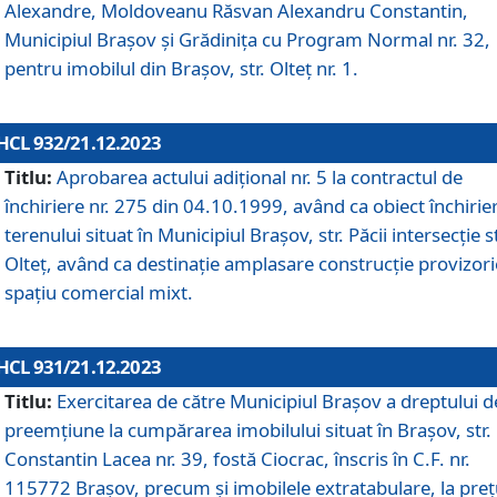
Alexandre, Moldoveanu Răsvan Alexandru Constantin,
Municipiul Braşov şi Grădinița cu Program Normal nr. 32,
pentru imobilul din Brașov, str. Olteț nr. 1.
HCL 932/21.12.2023
Titlu:
Aprobarea actului adițional nr. 5 la contractul de
închiriere nr. 275 din 04.10.1999, având ca obiect închirie
terenului situat în Municipiul Brașov, str. Păcii intersecție st
Olteț, având ca destinație amplasare construcție provizori
spațiu comercial mixt.
HCL 931/21.12.2023
Titlu:
Exercitarea de către Municipiul Brașov a dreptului d
preemțiune la cumpărarea imobilului situat în Brașov, str.
Constantin Lacea nr. 39, fostă Ciocrac, înscris în C.F. nr.
115772 Brașov, precum și imobilele extratabulare, la preț