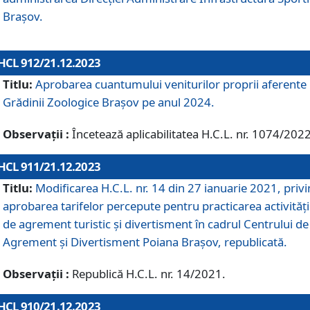
Brașov.
HCL 912/21.12.2023
Titlu:
Aprobarea cuantumului veniturilor proprii aferente
Grădinii Zoologice Braşov pe anul 2024.
Observații :
Încetează aplicabilitatea H.C.L. nr. 1074/2022
HCL 911/21.12.2023
Titlu:
Modificarea H.C.L. nr. 14 din 27 ianuarie 2021, priv
aprobarea tarifelor percepute pentru practicarea activități
de agrement turistic și divertisment în cadrul Centrului de
Agrement și Divertisment Poiana Brașov, republicată.
Observații :
Republică H.C.L. nr. 14/2021.
HCL 910/21.12.2023