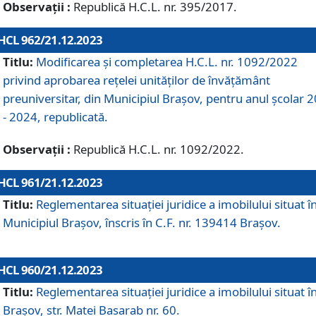
Observații :
Republică H.C.L. nr. 395/2017.
HCL 962/21.12.2023
Titlu:
Modificarea și completarea H.C.L. nr. 1092/2022
privind aprobarea rețelei unităților de învăţământ
preuniversitar, din Municipiul Braşov, pentru anul școlar 
- 2024, republicată.
Observații :
Republică H.C.L. nr. 1092/2022.
HCL 961/21.12.2023
Titlu:
Reglementarea situației juridice a imobilului situat î
Municipiul Brașov, înscris în C.F. nr. 139414 Brașov.
HCL 960/21.12.2023
Titlu:
Reglementarea situației juridice a imobilului situat î
Brașov, str. Matei Basarab nr. 60.