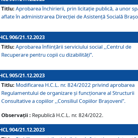
Titlu:
Aprobarea închirierii, prin licitație publică, a unor sp
aflate în administrarea Direcției de Asistență Socială Brașo
HCL 906/21.12.2023
Titlu:
Aprobarea înființării serviciului social ,,Centrul de
Recuperare pentru copii cu dizabilități”.
HCL 905/21.12.2023
Titlu:
Modificarea H.C.L. nr. 824/2022 privind aprobarea
Regulamentului de organizare şi funcţionare al Structurii
Consultative a copiilor ,,Consiliul Copiilor Braşoveni”.
Observații :
Republică H.C.L. nr. 824/2022.
HCL 904/21.12.2023