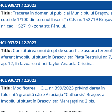
HCL 938/21.12.2023
Titlu:
Trecerea în domeniul public al Municipiului Braşov, 
cotei de 1/100 din terenul înscris în C.F. nr. 152719 Brașov
nr. cad. 152719 - zona str. Fânului.
HCL 937/21.12.2023
Titlu:
Constituirea unui drept de superficie asupra terenul
aferent imobilului situat în Brașov, str. Piața Teatrului nr. 7
ap. 12, în favoarea d-nei Taylor Anabela-Cristina.
HCL 936/21.12.2023
Titlu:
Modificarea H.C.L. nr. 399/2023 privind darea în
folosinţă gratuită către Asociaţia "Catharsis" Brașov, a
imobilului situat în Braşov, str. Mărăşeşti nr. 2 bis.