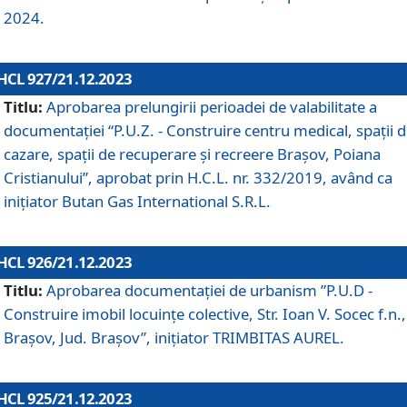
2024.
HCL 927/21.12.2023
Titlu:
Aprobarea prelungirii perioadei de valabilitate a
documentaţiei “P.U.Z. - Construire centru medical, spații 
cazare, spații de recuperare și recreere Brașov, Poiana
Cristianului”, aprobat prin H.C.L. nr. 332/2019, având ca
inițiator Butan Gas International S.R.L.
HCL 926/21.12.2023
Titlu:
Aprobarea documentaţiei de urbanism ”P.U.D -
Construire imobil locuințe colective, Str. Ioan V. Socec f.n.,
Brașov, Jud. Brașov”, inițiator TRIMBITAS AUREL.
HCL 925/21.12.2023