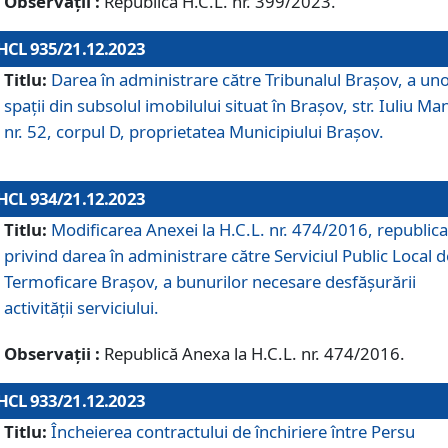
Observații :
Republică H.C.L. nr. 399/2023.
HCL 935/21.12.2023
Titlu:
Darea în administrare către Tribunalul Brașov, a un
spații din subsolul imobilului situat în Brașov, str. Iuliu Ma
nr. 52, corpul D, proprietatea Municipiului Brașov.
HCL 934/21.12.2023
Titlu:
Modificarea Anexei la H.C.L. nr. 474/2016, republica
privind darea în administrare către Serviciul Public Local d
Termoficare Braşov, a bunurilor necesare desfăşurării
activităţii serviciului.
Observații :
Republică Anexa la H.C.L. nr. 474/2016.
HCL 933/21.12.2023
Titlu:
Încheierea contractului de închiriere între Persu