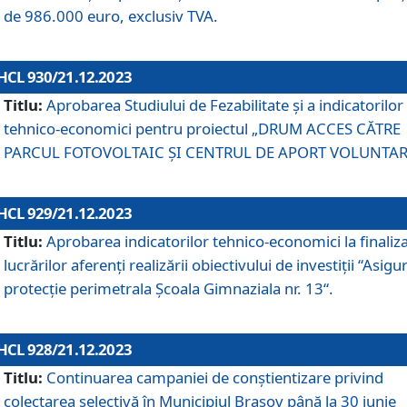
de 986.000 euro, exclusiv TVA.
HCL 930/21.12.2023
Titlu:
Aprobarea Studiului de Fezabilitate și a indicatorilor
tehnico-economici pentru proiectul „DRUM ACCES CĂTRE
PARCUL FOTOVOLTAIC ȘI CENTRUL DE APORT VOLUNTAR
HCL 929/21.12.2023
Titlu:
Aprobarea indicatorilor tehnico-economici la finaliz
lucrărilor aferenți realizării obiectivului de investiții “Asigu
protecție perimetrala Școala Gimnaziala nr. 13“.
HCL 928/21.12.2023
Titlu:
Continuarea campaniei de conștientizare privind
colectarea selectivă în Municipiul Braşov până la 30 iunie