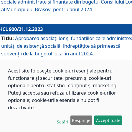
sociale administrate și finanțate din bugetul Consiliului Lo
al Municipiului Brașov, pentru anul 2024.
HCL 900/21.12.2023
Titlu:
Aprobarea asociațiilor şi fundațiilor care administre
unități de asistenţă socială, îndreptăţite să primească
subvenţii de la bugetul local în anul 2024.
Acest site folosește cookie-uri esențiale pentru
HCL 899/21.12.2023
funcționare și securitate, precum și cookie-uri
Titlu:
Aprobarea standardelor de cost pentru serviciile
opționale pentru statistici, conținut și marketing.
sociale furnizate în cadrul Direcției de Asistență Socială
Puteți accepta sau refuza utilizarea cookie-urilor
Brașov, pentru anul 2024.
opționale; cookie-urile esențiale nu pot fi
dezactivate.
HCL 898/21.12.2023
Respinge
Accept toate
Setări
Titlu:
Modificarea Anexei la H.C.L. nr. 91 din 09.02.2018,