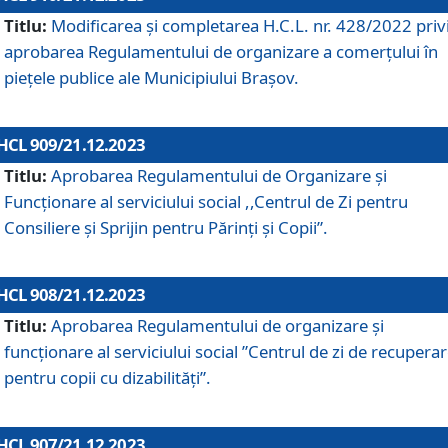
Titlu:
Modificarea și completarea H.C.L. nr. 428/2022 priv
aprobarea Regulamentului de organizare a comerțului în
piețele publice ale Municipiului Braşov.
HCL 909/21.12.2023
Titlu:
Aprobarea Regulamentului de Organizare și
Funcționare al serviciului social ,,Centrul de Zi pentru
Consiliere şi Sprijin pentru Părinţi şi Copii”.
HCL 908/21.12.2023
Titlu:
Aprobarea Regulamentului de organizare şi
funcţionare al serviciului social ”Centrul de zi de recupera
pentru copii cu dizabilități”.
HCL 907/21.12.2023