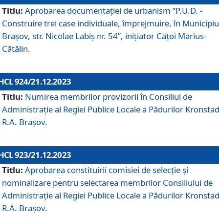
Titlu:
Aprobarea documentaţiei de urbanism ”P.U.D. -
Construire trei case individuale, împrejmuire, în Municipiu
Brașov, str. Nicolae Labiș nr. 54”, inițiator Cățoi Marius-
Cătălin.
HCL 924/21.12.2023
Titlu:
Numirea membrilor provizorii în Consiliul de
Administraţie al Regiei Publice Locale a Pădurilor Kronstad
R.A. Brașov.
HCL 923/21.12.2023
Titlu:
Aprobarea constituirii comisiei de selecție și
nominalizare pentru selectarea membrilor Consiliului de
Administrație al Regiei Publice Locale a Pădurilor Kronstad
R.A. Brașov.