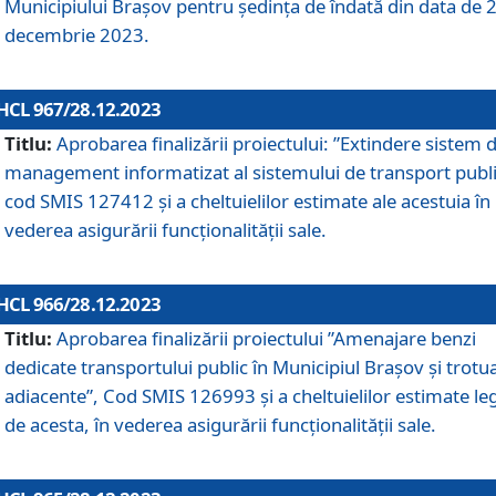
Municipiului Braşov pentru ședința de îndată din data de 
decembrie 2023.
HCL 967/28.12.2023
Titlu:
Aprobarea finalizării proiectului: ”Extindere sistem 
management informatizat al sistemului de transport publi
cod SMIS 127412 și a cheltuielilor estimate ale acestuia în
vederea asigurării funcționalității sale.
HCL 966/28.12.2023
Titlu:
Aprobarea finalizării proiectului ”Amenajare benzi
dedicate transportului public în Municipiul Brașov şi trotu
adiacente”, Cod SMIS 126993 și a cheltuielilor estimate le
de acesta, în vederea asigurării funcționalității sale.