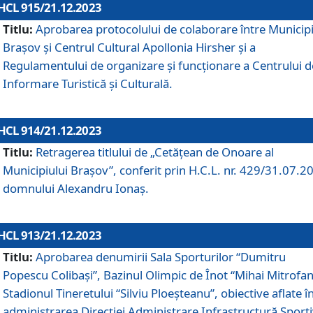
HCL 915/21.12.2023
Titlu:
Aprobarea protocolului de colaborare între Municipi
Brașov și Centrul Cultural Apollonia Hirsher și a
Regulamentului de organizare și funcționare a Centrului d
Informare Turistică și Culturală.
HCL 914/21.12.2023
Titlu:
Retragerea titlului de „Cetățean de Onoare al
Municipiului Brașov”, conferit prin H.C.L. nr. 429/31.07.2
domnului Alexandru Ionaș.
HCL 913/21.12.2023
Titlu:
Aprobarea denumirii Sala Sporturilor “Dumitru
Popescu Colibași”, Bazinul Olimpic de Înot “Mihai Mitrofan
Stadionul Tineretului “Silviu Ploeșteanu”, obiective aflate î
administrarea Direcției Administrare Infrastructură Sport