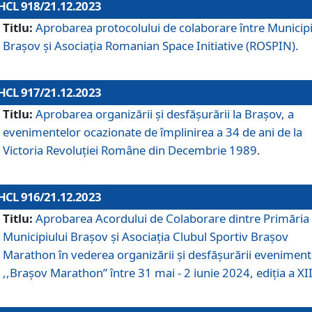
HCL 918/21.12.2023
Titlu:
Aprobarea protocolului de colaborare între Municipi
Brașov și Asociația Romanian Space Initiative (ROSPIN).
HCL 917/21.12.2023
Titlu:
Aprobarea organizării şi desfăşurării la Braşov, a
evenimentelor ocazionate de împlinirea a 34 de ani de la
Victoria Revoluţiei Române din Decembrie 1989.
HCL 916/21.12.2023
Titlu:
Aprobarea Acordului de Colaborare dintre Primăria
Municipiului Brașov și Asociația Clubul Sportiv Brașov
Marathon în vederea organizării și desfășurării eveniment
,,Brașov Marathon” între 31 mai - 2 iunie 2024, ediția a XII