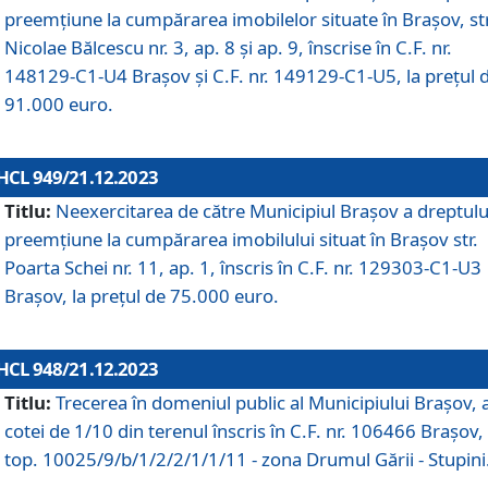
preemțiune la cumpărarea imobilelor situate în Brașov, str
Nicolae Bălcescu nr. 3, ap. 8 și ap. 9, înscrise în C.F. nr.
148129-C1-U4 Brașov și C.F. nr. 149129-C1-U5, la prețul 
91.000 euro.
HCL 949/21.12.2023
Titlu:
Neexercitarea de către Municipiul Brașov a dreptulu
preemțiune la cumpărarea imobilului situat în Brașov str.
Poarta Schei nr. 11, ap. 1, înscris în C.F. nr. 129303-C1-U3
Brașov, la prețul de 75.000 euro.
HCL 948/21.12.2023
Titlu:
Trecerea în domeniul public al Municipiului Braşov, 
cotei de 1/10 din terenul înscris în C.F. nr. 106466 Brașov, 
top. 10025/9/b/1/2/2/1/1/11 - zona Drumul Gării - Stupini