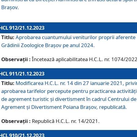
Brașov.
HCL 912/21.12.2023
Titlu:
Aprobarea cuantumului veniturilor proprii aferente
Grădinii Zoologice Braşov pe anul 2024.
Observații :
Încetează aplicabilitatea H.C.L. nr. 1074/2022
HCL 911/21.12.2023
Titlu:
Modificarea H.C.L. nr. 14 din 27 ianuarie 2021, priv
aprobarea tarifelor percepute pentru practicarea activități
de agrement turistic și divertisment în cadrul Centrului de
Agrement și Divertisment Poiana Brașov, republicată.
Observații :
Republică H.C.L. nr. 14/2021.
HCL 910/21.12.2023