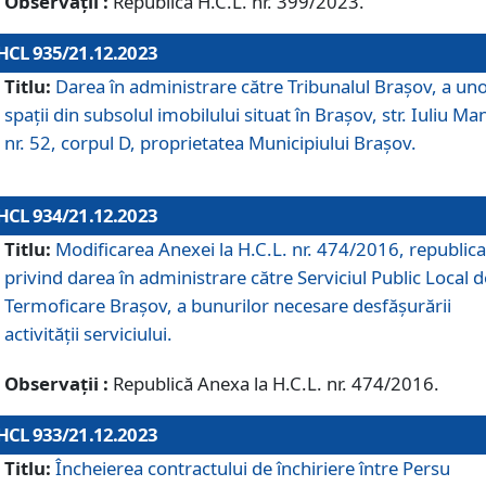
Observații :
Republică H.C.L. nr. 399/2023.
HCL 935/21.12.2023
Titlu:
Darea în administrare către Tribunalul Brașov, a un
spații din subsolul imobilului situat în Brașov, str. Iuliu Ma
nr. 52, corpul D, proprietatea Municipiului Brașov.
HCL 934/21.12.2023
Titlu:
Modificarea Anexei la H.C.L. nr. 474/2016, republica
privind darea în administrare către Serviciul Public Local d
Termoficare Braşov, a bunurilor necesare desfăşurării
activităţii serviciului.
Observații :
Republică Anexa la H.C.L. nr. 474/2016.
HCL 933/21.12.2023
Titlu:
Încheierea contractului de închiriere între Persu