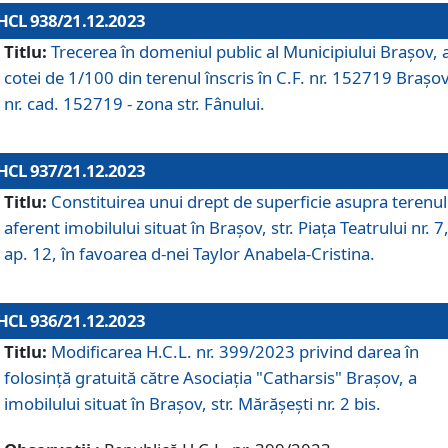
HCL 938/21.12.2023
Titlu:
Trecerea în domeniul public al Municipiului Braşov, 
cotei de 1/100 din terenul înscris în C.F. nr. 152719 Brașov
nr. cad. 152719 - zona str. Fânului.
HCL 937/21.12.2023
Titlu:
Constituirea unui drept de superficie asupra terenul
aferent imobilului situat în Brașov, str. Piața Teatrului nr. 7
ap. 12, în favoarea d-nei Taylor Anabela-Cristina.
HCL 936/21.12.2023
Titlu:
Modificarea H.C.L. nr. 399/2023 privind darea în
folosinţă gratuită către Asociaţia "Catharsis" Brașov, a
imobilului situat în Braşov, str. Mărăşeşti nr. 2 bis.