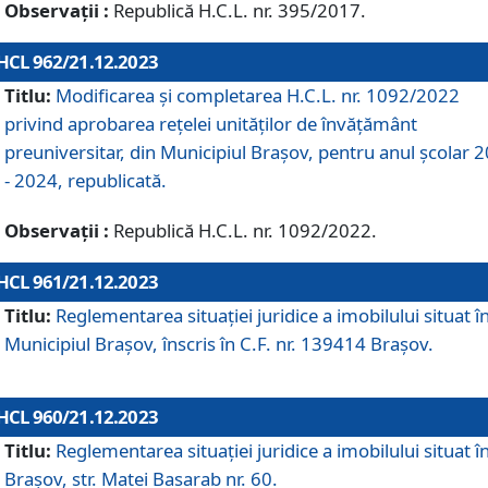
Observații :
Republică H.C.L. nr. 395/2017.
HCL 962/21.12.2023
Titlu:
Modificarea și completarea H.C.L. nr. 1092/2022
privind aprobarea rețelei unităților de învăţământ
preuniversitar, din Municipiul Braşov, pentru anul școlar 
- 2024, republicată.
Observații :
Republică H.C.L. nr. 1092/2022.
HCL 961/21.12.2023
Titlu:
Reglementarea situației juridice a imobilului situat î
Municipiul Brașov, înscris în C.F. nr. 139414 Brașov.
HCL 960/21.12.2023
Titlu:
Reglementarea situației juridice a imobilului situat î
Brașov, str. Matei Basarab nr. 60.