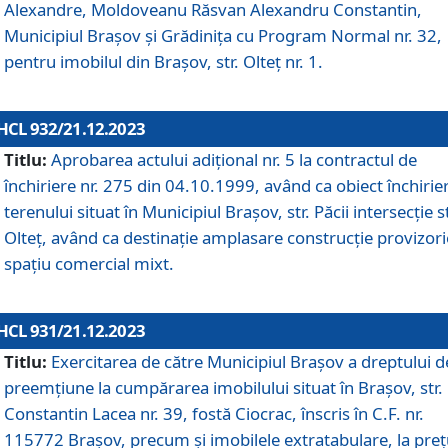
Alexandre, Moldoveanu Răsvan Alexandru Constantin,
Municipiul Braşov şi Grădinița cu Program Normal nr. 32,
pentru imobilul din Brașov, str. Olteț nr. 1.
HCL 932/21.12.2023
Titlu:
Aprobarea actului adițional nr. 5 la contractul de
închiriere nr. 275 din 04.10.1999, având ca obiect închirie
terenului situat în Municipiul Brașov, str. Păcii intersecție st
Olteț, având ca destinație amplasare construcție provizori
spațiu comercial mixt.
HCL 931/21.12.2023
Titlu:
Exercitarea de către Municipiul Brașov a dreptului d
preemțiune la cumpărarea imobilului situat în Brașov, str.
Constantin Lacea nr. 39, fostă Ciocrac, înscris în C.F. nr.
115772 Brașov, precum și imobilele extratabulare, la preț