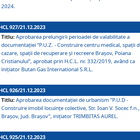
2024.
HCL 927/21.12.2023
Titlu:
Aprobarea prelungirii perioadei de valabilitate a
documentaţiei “P.U.Z. - Construire centru medical, spații 
cazare, spații de recuperare și recreere Brașov, Poiana
Cristianului”, aprobat prin H.C.L. nr. 332/2019, având ca
inițiator Butan Gas International S.R.L.
HCL 926/21.12.2023
Titlu:
Aprobarea documentaţiei de urbanism ”P.U.D -
Construire imobil locuințe colective, Str. Ioan V. Socec f.n.,
Brașov, Jud. Brașov”, inițiator TRIMBITAS AUREL.
HCL 925/21.12.2023