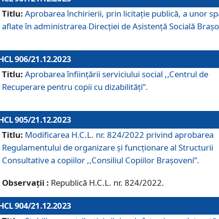
Titlu:
Aprobarea închirierii, prin licitație publică, a unor sp
aflate în administrarea Direcției de Asistență Socială Brașo
HCL 906/21.12.2023
Titlu:
Aprobarea înființării serviciului social ,,Centrul de
Recuperare pentru copii cu dizabilități”.
HCL 905/21.12.2023
Titlu:
Modificarea H.C.L. nr. 824/2022 privind aprobarea
Regulamentului de organizare şi funcţionare al Structurii
Consultative a copiilor ,,Consiliul Copiilor Braşoveni”.
Observații :
Republică H.C.L. nr. 824/2022.
HCL 904/21.12.2023