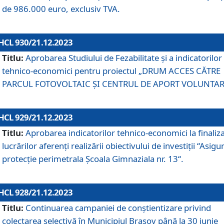
de 986.000 euro, exclusiv TVA.
HCL 930/21.12.2023
Titlu:
Aprobarea Studiului de Fezabilitate și a indicatorilor
tehnico-economici pentru proiectul „DRUM ACCES CĂTRE
PARCUL FOTOVOLTAIC ȘI CENTRUL DE APORT VOLUNTAR
HCL 929/21.12.2023
Titlu:
Aprobarea indicatorilor tehnico-economici la finaliz
lucrărilor aferenți realizării obiectivului de investiții “Asigu
protecție perimetrala Școala Gimnaziala nr. 13“.
HCL 928/21.12.2023
Titlu:
Continuarea campaniei de conștientizare privind
colectarea selectivă în Municipiul Braşov până la 30 iunie