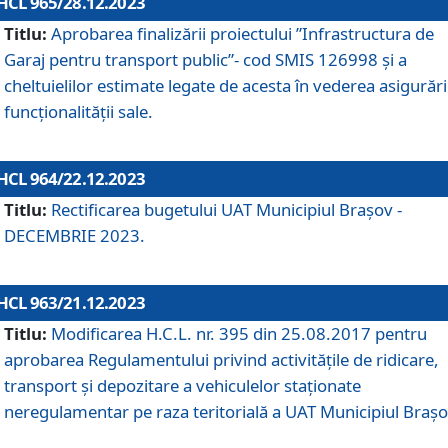
HCL 965/28.12.2023
Titlu:
Aprobarea finalizării proiectului ”Infrastructura de
Garaj pentru transport public”- cod SMIS 126998 și a
cheltuielilor estimate legate de acesta în vederea asigurări
funcționalității sale.
HCL 964/22.12.2023
Titlu:
Rectificarea bugetului UAT Municipiul Braşov -
DECEMBRIE 2023.
HCL 963/21.12.2023
Titlu:
Modificarea H.C.L. nr. 395 din 25.08.2017 pentru
aprobarea Regulamentului privind activitățile de ridicare,
transport şi depozitare a vehiculelor staționate
neregulamentar pe raza teritorială a UAT Municipiul Braşo