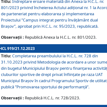
Titlu:
Îndreptare eroare materială din Anexa la H.C.L. nr.
801/2023 privind încheierea Actului adițional nr. 1 la Acor
de parteneriat pentru elaborarea și implementarea
Proiectului ”Campus integrat pentru învățământ dual
Brașov”, aprobat prin H.C.L. nr. 95/2023, republicată.
Observații :
Republică Anexa la H.C.L. nr. 801/2023.
HCL 919/21.12.2023
Titlu:
Completarea preambulului la H.C.L. nr. 728 din
31.10.2023 privind Metodologia de acordare a unor sum
din bugetul Municipiului Brașov pentru finanțarea activităț
cluburilor sportive de drept privat înființate pe raza UAT
Municipiul Brașov în cadrul Programului Sportiv de utilita
publică ”Promovarea sportului de performanță”.
Observații :
Republică H.C.L. nr. 728/2023.