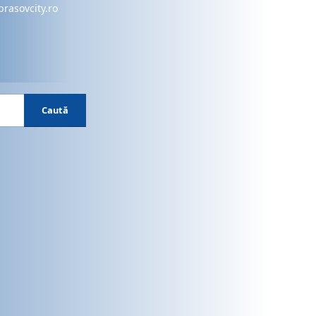
brasovcity.ro
Caută