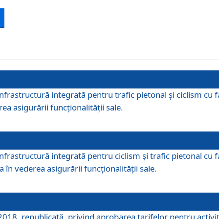
 infrastructură integrată pentru trafic pietonal și ciclism 
ea asigurării funcționalității sale.
infrastructură integrată pentru ciclism şi trafic pietonal cu
 în vederea asigurării funcționalității sale.
018, republicată, privind aprobarea tarifelor pentru activită