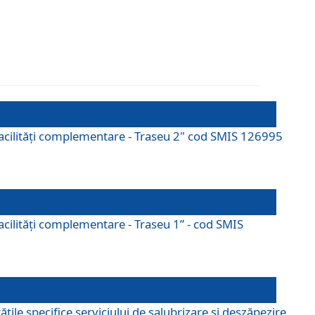
cu facilități complementare - Traseu 2" cod SMIS 126995
 facilităţi complementare - Traseu 1” - cod SMIS
țile specifice serviciului de salubrizare și deszăpezire