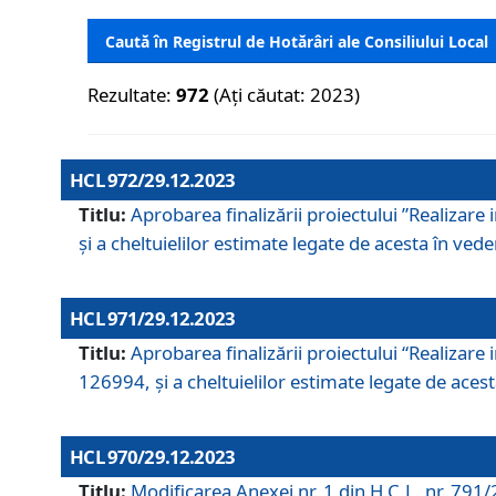
Caută în Registrul de Hotărâri ale Consiliului Local
Rezultate:
972
(Ați căutat: 2023)
HCL 972/29.12.2023
Titlu:
Aprobarea finalizării proiectului ”Realizare
și a cheltuielilor estimate legate de acesta în veder
HCL 971/29.12.2023
Titlu:
Aprobarea finalizării proiectului “Realizare 
126994, și a cheltuielilor estimate legate de acesta
HCL 970/29.12.2023
Titlu:
Modificarea Anexei nr. 1 din H.C.L. nr. 791/2