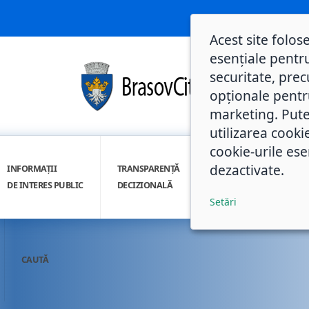
Acest site folos
esențiale pentru
securitate, prec
opționale pentru 
marketing. Pute
utilizarea cooki
cookie-urile ese
dezactivate.
INFORMAȚII
TRANSPARENȚĂ
INTEGRITATE
DE INTERES PUBLIC
DECIZIONALĂ
INSTITUȚIONALĂ
Setări
CAUTĂ