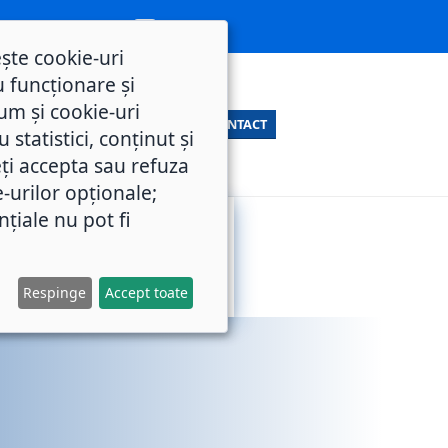
ește cookie-uri
 funcționare și
um și cookie-uri
CONTACT
statistici, conținut și
ți accepta sau refuza
e-urilor opționale;
nțiale nu pot fi
SERVICII
M.O.L.
PUBLICE
Respinge
Accept toate