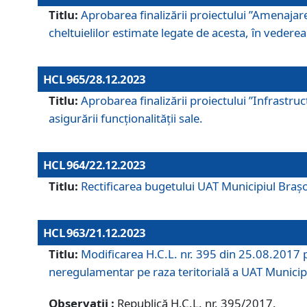
Titlu:
Aprobarea finalizării proiectului ”Amenajar
cheltuielilor estimate legate de acesta, în vederea 
HCL 965/28.12.2023
Titlu:
Aprobarea finalizării proiectului ”Infrastru
asigurării funcționalității sale.
HCL 964/22.12.2023
Titlu:
Rectificarea bugetului UAT Municipiul Bra
HCL 963/21.12.2023
Titlu:
Modificarea H.C.L. nr. 395 din 25.08.2017 p
neregulamentar pe raza teritorială a UAT Municip
Observații :
Republică H.C.L. nr. 395/2017.