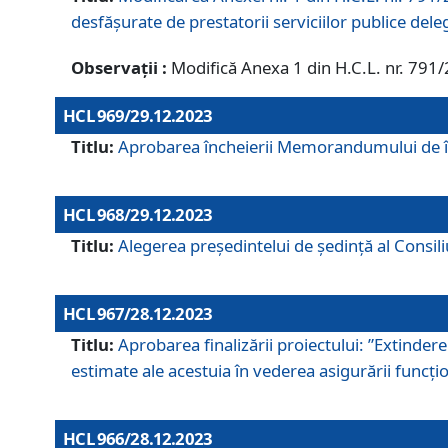
desfășurate de prestatorii serviciilor publice del
Observații :
Modifică Anexa 1 din H.C.L. nr. 791
HCL 969/29.12.2023
Titlu:
Aprobarea încheierii Memorandumului de înț
HCL 968/29.12.2023
Titlu:
Alegerea preşedintelui de şedinţă al Consil
HCL 967/28.12.2023
Titlu:
Aprobarea finalizării proiectului: ”Extinde
estimate ale acestuia în vederea asigurării funcțion
HCL 966/28.12.2023