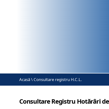
Acasă
\
Consultare registru H.C.L.
Consultare Registru Hotărâri de