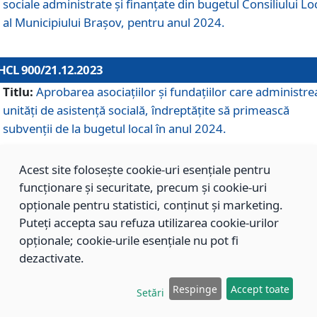
sociale administrate și finanțate din bugetul Consiliului Lo
al Municipiului Brașov, pentru anul 2024.
HCL 900/21.12.2023
Titlu:
Aprobarea asociațiilor şi fundațiilor care administre
unități de asistenţă socială, îndreptăţite să primească
subvenţii de la bugetul local în anul 2024.
Acest site folosește cookie-uri esențiale pentru
HCL 899/21.12.2023
funcționare și securitate, precum și cookie-uri
Titlu:
Aprobarea standardelor de cost pentru serviciile
opționale pentru statistici, conținut și marketing.
sociale furnizate în cadrul Direcției de Asistență Socială
Puteți accepta sau refuza utilizarea cookie-urilor
Brașov, pentru anul 2024.
opționale; cookie-urile esențiale nu pot fi
dezactivate.
HCL 898/21.12.2023
Respinge
Accept toate
Setări
Titlu:
Modificarea Anexei la H.C.L. nr. 91 din 09.02.2018,