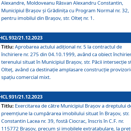
Alexandre, Moldoveanu Răsvan Alexandru Constantin,
Municipiul Braşov şi Grădinița cu Program Normal nr. 32,
pentru imobilul din Brașov, str. Olteț nr. 1.
HCL 932/21.12.2023
Titlu:
Aprobarea actului adițional nr. 5 la contractul de
închiriere nr. 275 din 04.10.1999, având ca obiect închirie
terenului situat în Municipiul Brașov, str. Păcii intersecție st
Olteț, având ca destinație amplasare construcție provizori
spațiu comercial mixt.
HCL 931/21.12.2023
Titlu:
Exercitarea de către Municipiul Brașov a dreptului d
preemțiune la cumpărarea imobilului situat în Brașov, str.
Constantin Lacea nr. 39, fostă Ciocrac, înscris în C.F. nr.
115772 Brașov, precum și imobilele extratabulare, la preț