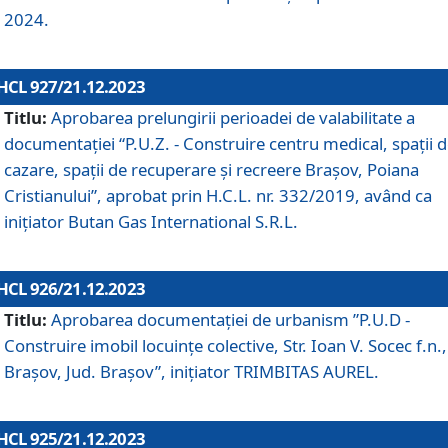
2024.
HCL 927/21.12.2023
Titlu:
Aprobarea prelungirii perioadei de valabilitate a
documentaţiei “P.U.Z. - Construire centru medical, spații 
cazare, spații de recuperare și recreere Brașov, Poiana
Cristianului”, aprobat prin H.C.L. nr. 332/2019, având ca
inițiator Butan Gas International S.R.L.
HCL 926/21.12.2023
Titlu:
Aprobarea documentaţiei de urbanism ”P.U.D -
Construire imobil locuințe colective, Str. Ioan V. Socec f.n.,
Brașov, Jud. Brașov”, inițiator TRIMBITAS AUREL.
HCL 925/21.12.2023