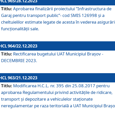
HCL 965/28.12.2023
Titlu:
Aprobarea finalizării proiectului ”Infrastructura de
Garaj pentru transport public”- cod SMIS 126998 și a
cheltuielilor estimate legate de acesta în vederea asigurări
funcționalității sale.
HCL 964/22.12.2023
Titlu:
Rectificarea bugetului UAT Municipiul Braşov -
DECEMBRIE 2023.
HCL 963/21.12.2023
Titlu:
Modificarea H.C.L. nr. 395 din 25.08.2017 pentru
aprobarea Regulamentului privind activitățile de ridicare,
transport şi depozitare a vehiculelor staționate
neregulamentar pe raza teritorială a UAT Municipiul Braşo