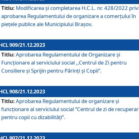
Titlu:
Modificarea și completarea H.C.L. nr. 428/2022 priv
aprobarea Regulamentului de organizare a comerțului în
piețele publice ale Municipiului Braşov.
HCL 909/21.12.2023
Titlu:
Aprobarea Regulamentului de Organizare și
Funcționare al serviciului social ,,Centrul de Zi pentru
Consiliere şi Sprijin pentru Părinţi şi Copii”.
HCL 908/21.12.2023
Titlu:
Aprobarea Regulamentului de organizare şi
funcţionare al serviciului social ”Centrul de zi de recupera
pentru copii cu dizabilități”.
HCL 907/21.12.2023