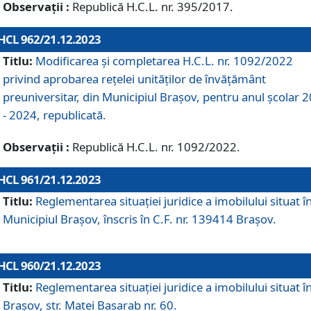
Observații :
Republică H.C.L. nr. 395/2017.
HCL 962/21.12.2023
Titlu:
Modificarea și completarea H.C.L. nr. 1092/2022
privind aprobarea rețelei unităților de învăţământ
preuniversitar, din Municipiul Braşov, pentru anul școlar 
- 2024, republicată.
Observații :
Republică H.C.L. nr. 1092/2022.
HCL 961/21.12.2023
Titlu:
Reglementarea situației juridice a imobilului situat î
Municipiul Brașov, înscris în C.F. nr. 139414 Brașov.
HCL 960/21.12.2023
Titlu:
Reglementarea situației juridice a imobilului situat î
Brașov, str. Matei Basarab nr. 60.