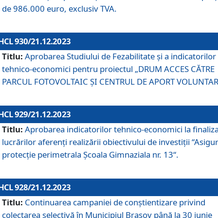
de 986.000 euro, exclusiv TVA.
HCL 930/21.12.2023
Titlu:
Aprobarea Studiului de Fezabilitate și a indicatorilor
tehnico-economici pentru proiectul „DRUM ACCES CĂTRE
PARCUL FOTOVOLTAIC ȘI CENTRUL DE APORT VOLUNTAR
HCL 929/21.12.2023
Titlu:
Aprobarea indicatorilor tehnico-economici la finaliz
lucrărilor aferenți realizării obiectivului de investiții “Asigu
protecție perimetrala Școala Gimnaziala nr. 13“.
HCL 928/21.12.2023
Titlu:
Continuarea campaniei de conștientizare privind
colectarea selectivă în Municipiul Braşov până la 30 iunie