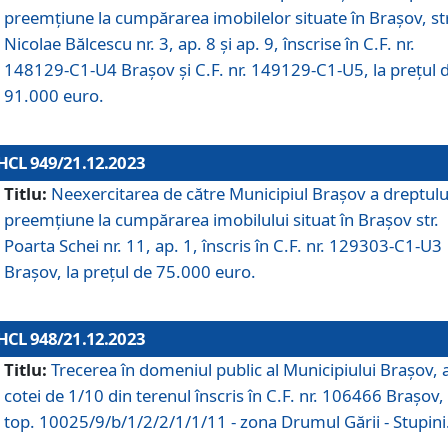
preemțiune la cumpărarea imobilelor situate în Brașov, str
Nicolae Bălcescu nr. 3, ap. 8 și ap. 9, înscrise în C.F. nr.
148129-C1-U4 Brașov și C.F. nr. 149129-C1-U5, la prețul 
91.000 euro.
HCL 949/21.12.2023
Titlu:
Neexercitarea de către Municipiul Brașov a dreptulu
preemțiune la cumpărarea imobilului situat în Brașov str.
Poarta Schei nr. 11, ap. 1, înscris în C.F. nr. 129303-C1-U3
Brașov, la prețul de 75.000 euro.
HCL 948/21.12.2023
Titlu:
Trecerea în domeniul public al Municipiului Braşov, 
cotei de 1/10 din terenul înscris în C.F. nr. 106466 Brașov, 
top. 10025/9/b/1/2/2/1/1/11 - zona Drumul Gării - Stupini