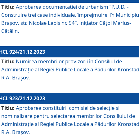
Titlu:
Aprobarea documentaţiei de urbanism ”P.U.D. -
Construire trei case individuale, împrejmuire, în Municipiu
Brașov, str. Nicolae Labiș nr. 54”, inițiator Cățoi Marius-
Cătălin.
HCL 924/21.12.2023
Titlu:
Numirea membrilor provizorii în Consiliul de
Administraţie al Regiei Publice Locale a Pădurilor Kronstad
R.A. Brașov.
HCL 923/21.12.2023
Titlu:
Aprobarea constituirii comisiei de selecție și
nominalizare pentru selectarea membrilor Consiliului de
Administrație al Regiei Publice Locale a Pădurilor Kronstad
R.A. Brașov.