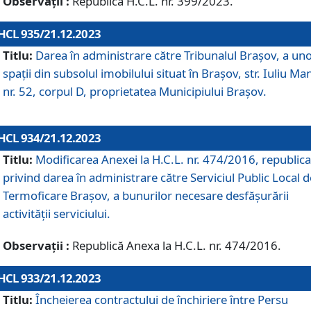
Observații :
Republică H.C.L. nr. 399/2023.
HCL 935/21.12.2023
Titlu:
Darea în administrare către Tribunalul Brașov, a un
spații din subsolul imobilului situat în Brașov, str. Iuliu Ma
nr. 52, corpul D, proprietatea Municipiului Brașov.
HCL 934/21.12.2023
Titlu:
Modificarea Anexei la H.C.L. nr. 474/2016, republica
privind darea în administrare către Serviciul Public Local d
Termoficare Braşov, a bunurilor necesare desfăşurării
activităţii serviciului.
Observații :
Republică Anexa la H.C.L. nr. 474/2016.
HCL 933/21.12.2023
Titlu:
Încheierea contractului de închiriere între Persu