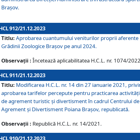
Brașov.
HCL 912/21.12.2023
Titlu:
Aprobarea cuantumului veniturilor proprii aferente
Grădinii Zoologice Braşov pe anul 2024.
Observații :
Încetează aplicabilitatea H.C.L. nr. 1074/2022
HCL 911/21.12.2023
Titlu:
Modificarea H.C.L. nr. 14 din 27 ianuarie 2021, priv
aprobarea tarifelor percepute pentru practicarea activități
de agrement turistic și divertisment în cadrul Centrului de
Agrement și Divertisment Poiana Brașov, republicată.
Observații :
Republică H.C.L. nr. 14/2021.
HCL 910/21.12.2023