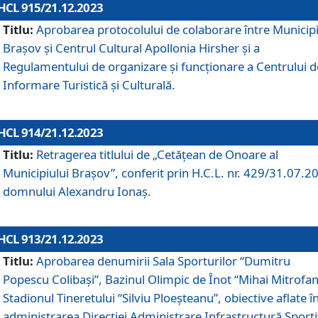
HCL 915/21.12.2023
Titlu:
Aprobarea protocolului de colaborare între Municipi
Brașov și Centrul Cultural Apollonia Hirsher și a
Regulamentului de organizare și funcționare a Centrului d
Informare Turistică și Culturală.
HCL 914/21.12.2023
Titlu:
Retragerea titlului de „Cetățean de Onoare al
Municipiului Brașov”, conferit prin H.C.L. nr. 429/31.07.2
domnului Alexandru Ionaș.
HCL 913/21.12.2023
Titlu:
Aprobarea denumirii Sala Sporturilor “Dumitru
Popescu Colibași”, Bazinul Olimpic de Înot “Mihai Mitrofan
Stadionul Tineretului “Silviu Ploeșteanu”, obiective aflate î
administrarea Direcției Administrare Infrastructură Sport