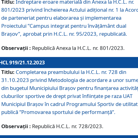
Titlu:
Îndreptare eroare materială din Anexa la H.C.L. nr.
801/2023 privind încheierea Actului adițional nr. 1 la Acor
de parteneriat pentru elaborarea și implementarea
Proiectului ”Campus integrat pentru învățământ dual
Brașov”, aprobat prin H.C.L. nr. 95/2023, republicată.
Observații :
Republică Anexa la H.C.L. nr. 801/2023.
HCL 919/21.12.2023
Titlu:
Completarea preambulului la H.C.L. nr. 728 din
31.10.2023 privind Metodologia de acordare a unor sum
din bugetul Municipiului Brașov pentru finanțarea activităț
cluburilor sportive de drept privat înființate pe raza UAT
Municipiul Brașov în cadrul Programului Sportiv de utilita
publică ”Promovarea sportului de performanță”.
Observații :
Republică H.C.L. nr. 728/2023.