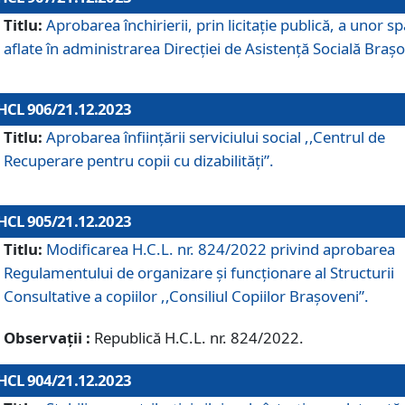
Titlu:
Aprobarea închirierii, prin licitație publică, a unor sp
aflate în administrarea Direcției de Asistență Socială Brașo
HCL 906/21.12.2023
Titlu:
Aprobarea înființării serviciului social ,,Centrul de
Recuperare pentru copii cu dizabilități”.
HCL 905/21.12.2023
Titlu:
Modificarea H.C.L. nr. 824/2022 privind aprobarea
Regulamentului de organizare şi funcţionare al Structurii
Consultative a copiilor ,,Consiliul Copiilor Braşoveni”.
Observații :
Republică H.C.L. nr. 824/2022.
HCL 904/21.12.2023