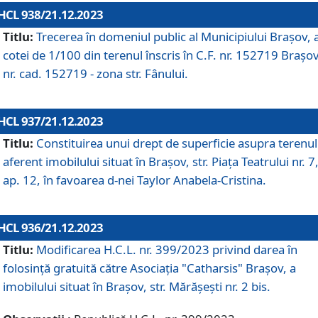
HCL 938/21.12.2023
Titlu:
Trecerea în domeniul public al Municipiului Braşov, 
cotei de 1/100 din terenul înscris în C.F. nr. 152719 Brașov
nr. cad. 152719 - zona str. Fânului.
HCL 937/21.12.2023
Titlu:
Constituirea unui drept de superficie asupra terenul
aferent imobilului situat în Brașov, str. Piața Teatrului nr. 7
ap. 12, în favoarea d-nei Taylor Anabela-Cristina.
HCL 936/21.12.2023
Titlu:
Modificarea H.C.L. nr. 399/2023 privind darea în
folosinţă gratuită către Asociaţia "Catharsis" Brașov, a
imobilului situat în Braşov, str. Mărăşeşti nr. 2 bis.