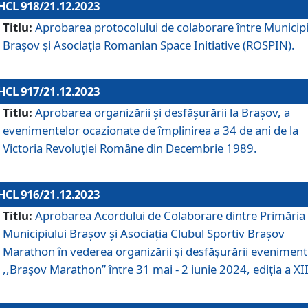
HCL 918/21.12.2023
Titlu:
Aprobarea protocolului de colaborare între Municipi
Brașov și Asociația Romanian Space Initiative (ROSPIN).
HCL 917/21.12.2023
Titlu:
Aprobarea organizării şi desfăşurării la Braşov, a
evenimentelor ocazionate de împlinirea a 34 de ani de la
Victoria Revoluţiei Române din Decembrie 1989.
HCL 916/21.12.2023
Titlu:
Aprobarea Acordului de Colaborare dintre Primăria
Municipiului Brașov și Asociația Clubul Sportiv Brașov
Marathon în vederea organizării și desfășurării eveniment
,,Brașov Marathon” între 31 mai - 2 iunie 2024, ediția a XII