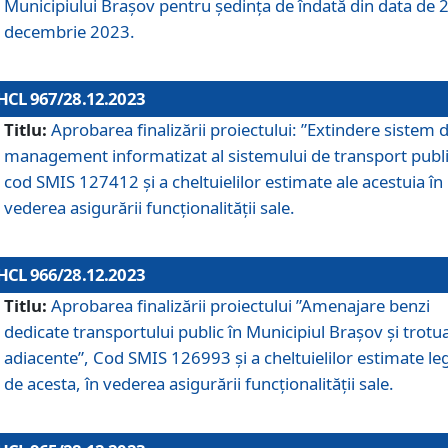
Municipiului Braşov pentru ședința de îndată din data de 
decembrie 2023.
HCL 967/28.12.2023
Titlu:
Aprobarea finalizării proiectului: ”Extindere sistem 
management informatizat al sistemului de transport publi
cod SMIS 127412 și a cheltuielilor estimate ale acestuia în
vederea asigurării funcționalității sale.
HCL 966/28.12.2023
Titlu:
Aprobarea finalizării proiectului ”Amenajare benzi
dedicate transportului public în Municipiul Brașov şi trotu
adiacente”, Cod SMIS 126993 și a cheltuielilor estimate le
de acesta, în vederea asigurării funcționalității sale.