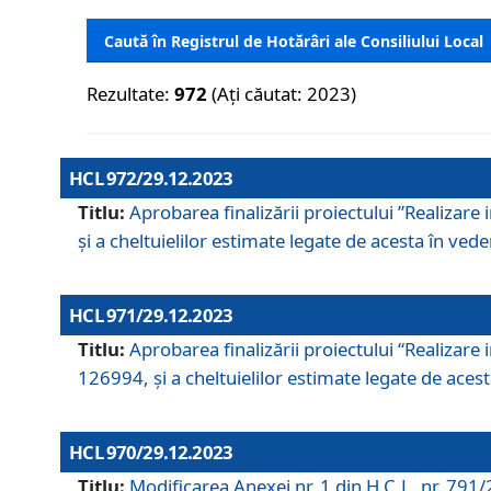
Caută în Registrul de Hotărâri ale Consiliului Local
Rezultate:
972
(Ați căutat: 2023)
HCL 972/29.12.2023
Titlu:
Aprobarea finalizării proiectului ”Realizare
și a cheltuielilor estimate legate de acesta în veder
HCL 971/29.12.2023
Titlu:
Aprobarea finalizării proiectului “Realizare 
126994, și a cheltuielilor estimate legate de acesta
HCL 970/29.12.2023
Titlu:
Modificarea Anexei nr. 1 din H.C.L. nr. 791/2