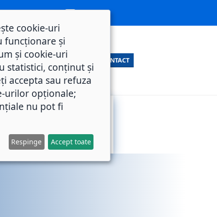
ește cookie-uri
 funcționare și
um și cookie-uri
CONTACT
statistici, conținut și
ți accepta sau refuza
e-urilor opționale;
nțiale nu pot fi
SERVICII
M.O.L.
PUBLICE
Respinge
Accept toate