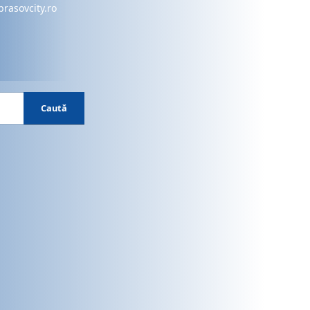
brasovcity.ro
Caută