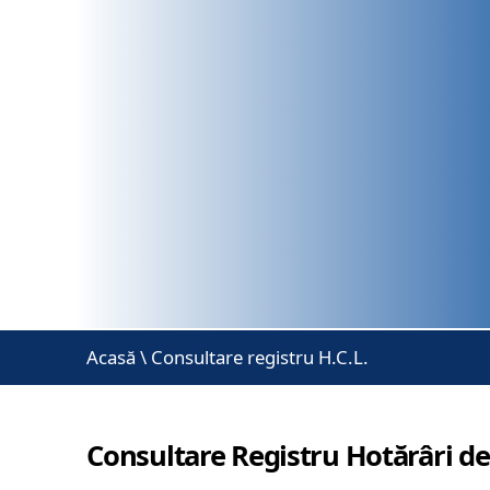
Acasă
\
Consultare registru H.C.L.
Consultare Registru Hotărâri de