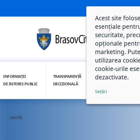
Acest site folos
esențiale pentru
securitate, prec
opționale pentru 
marketing. Pute
utilizarea cooki
cookie-urile ese
dezactivate.
INFORMAȚII
TRANSPARENȚĂ
INTEGRITATE
DE INTERES PUBLIC
DECIZIONALĂ
INSTITUȚIONALĂ
Setări
CAUTĂ