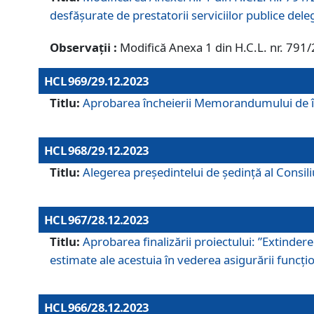
desfășurate de prestatorii serviciilor publice del
Observații :
Modifică Anexa 1 din H.C.L. nr. 791
HCL 969/29.12.2023
Titlu:
Aprobarea încheierii Memorandumului de înț
HCL 968/29.12.2023
Titlu:
Alegerea preşedintelui de şedinţă al Consil
HCL 967/28.12.2023
Titlu:
Aprobarea finalizării proiectului: ”Extinde
estimate ale acestuia în vederea asigurării funcțion
HCL 966/28.12.2023