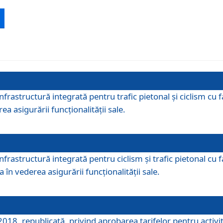
 infrastructură integrată pentru trafic pietonal și ciclism 
ea asigurării funcționalității sale.
infrastructură integrată pentru ciclism şi trafic pietonal cu
 în vederea asigurării funcționalității sale.
018, republicată, privind aprobarea tarifelor pentru activită