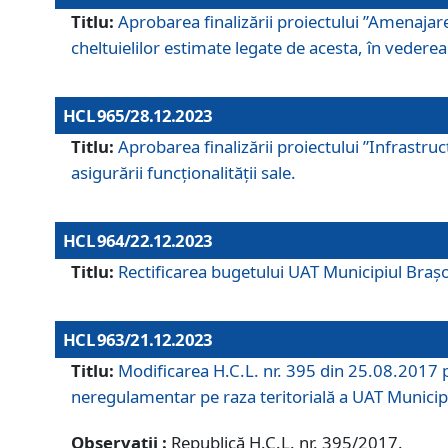
Titlu:
Aprobarea finalizării proiectului ”Amenajar
cheltuielilor estimate legate de acesta, în vederea 
HCL 965/28.12.2023
Titlu:
Aprobarea finalizării proiectului ”Infrastru
asigurării funcționalității sale.
HCL 964/22.12.2023
Titlu:
Rectificarea bugetului UAT Municipiul Bra
HCL 963/21.12.2023
Titlu:
Modificarea H.C.L. nr. 395 din 25.08.2017 p
neregulamentar pe raza teritorială a UAT Municip
Observații :
Republică H.C.L. nr. 395/2017.