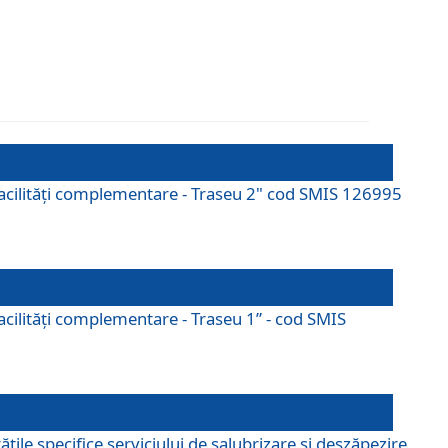
cu facilități complementare - Traseu 2" cod SMIS 126995
 facilităţi complementare - Traseu 1” - cod SMIS
țile specifice serviciului de salubrizare și deszăpezire