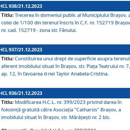
HCL 938/21.12.2023
Titlu:
Trecerea în domeniul public al Municipiului Braşov, 
cotei de 1/100 din terenul înscris în C.F. nr. 152719 Brașov
nr. cad. 152719 - zona str. Fânului.
HCL 937/21.12.2023
Titlu:
Constituirea unui drept de superficie asupra terenul
aferent imobilului situat în Brașov, str. Piața Teatrului nr. 7
ap. 12, în favoarea d-nei Taylor Anabela-Cristina.
HCL 936/21.12.2023
Titlu:
Modificarea H.C.L. nr. 399/2023 privind darea în
folosinţă gratuită către Asociaţia "Catharsis" Brașov, a
imobilului situat în Braşov, str. Mărăşeşti nr. 2 bis.