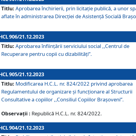
Titlu:
Aprobarea închirierii, prin licitație publică, a unor sp
aflate în administrarea Direcției de Asistență Socială Brașo
HCL 906/21.12.2023
Titlu:
Aprobarea înființării serviciului social ,,Centrul de
Recuperare pentru copii cu dizabilități”.
HCL 905/21.12.2023
Titlu:
Modificarea H.C.L. nr. 824/2022 privind aprobarea
Regulamentului de organizare şi funcţionare al Structurii
Consultative a copiilor ,,Consiliul Copiilor Braşoveni”.
Observații :
Republică H.C.L. nr. 824/2022.
HCL 904/21.12.2023