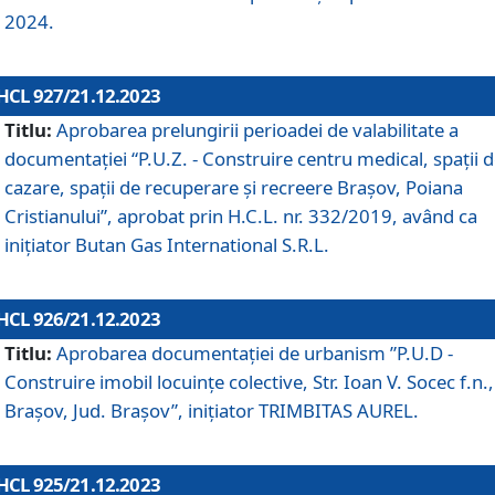
2024.
HCL 927/21.12.2023
Titlu:
Aprobarea prelungirii perioadei de valabilitate a
documentaţiei “P.U.Z. - Construire centru medical, spații 
cazare, spații de recuperare și recreere Brașov, Poiana
Cristianului”, aprobat prin H.C.L. nr. 332/2019, având ca
inițiator Butan Gas International S.R.L.
HCL 926/21.12.2023
Titlu:
Aprobarea documentaţiei de urbanism ”P.U.D -
Construire imobil locuințe colective, Str. Ioan V. Socec f.n.,
Brașov, Jud. Brașov”, inițiator TRIMBITAS AUREL.
HCL 925/21.12.2023