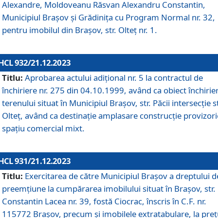
Alexandre, Moldoveanu Răsvan Alexandru Constantin,
Municipiul Braşov şi Grădinița cu Program Normal nr. 32,
pentru imobilul din Brașov, str. Olteț nr. 1.
HCL 932/21.12.2023
Titlu:
Aprobarea actului adițional nr. 5 la contractul de
închiriere nr. 275 din 04.10.1999, având ca obiect închirie
terenului situat în Municipiul Brașov, str. Păcii intersecție st
Olteț, având ca destinație amplasare construcție provizori
spațiu comercial mixt.
HCL 931/21.12.2023
Titlu:
Exercitarea de către Municipiul Brașov a dreptului d
preemțiune la cumpărarea imobilului situat în Brașov, str.
Constantin Lacea nr. 39, fostă Ciocrac, înscris în C.F. nr.
115772 Brașov, precum și imobilele extratabulare, la preț