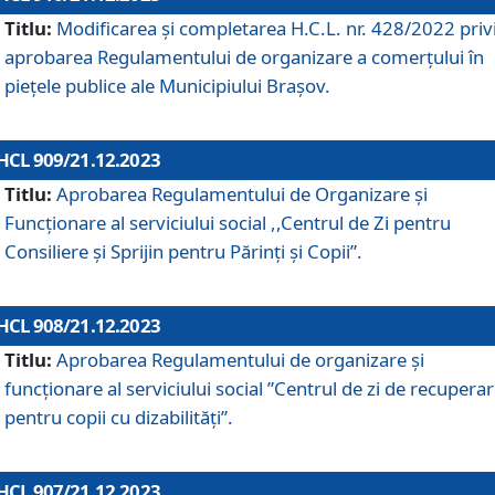
Titlu:
Modificarea și completarea H.C.L. nr. 428/2022 priv
aprobarea Regulamentului de organizare a comerțului în
piețele publice ale Municipiului Braşov.
HCL 909/21.12.2023
Titlu:
Aprobarea Regulamentului de Organizare și
Funcționare al serviciului social ,,Centrul de Zi pentru
Consiliere şi Sprijin pentru Părinţi şi Copii”.
HCL 908/21.12.2023
Titlu:
Aprobarea Regulamentului de organizare şi
funcţionare al serviciului social ”Centrul de zi de recupera
pentru copii cu dizabilități”.
HCL 907/21.12.2023