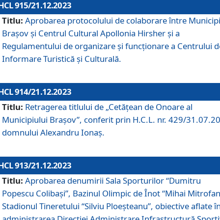
HCL 915/21.12.2023
Titlu:
Aprobarea protocolului de colaborare între Municipi
Brașov și Centrul Cultural Apollonia Hirsher și a
Regulamentului de organizare și funcționare a Centrului d
Informare Turistică și Culturală.
HCL 914/21.12.2023
Titlu:
Retragerea titlului de „Cetățean de Onoare al
Municipiului Brașov”, conferit prin H.C.L. nr. 429/31.07.2
domnului Alexandru Ionaș.
HCL 913/21.12.2023
Titlu:
Aprobarea denumirii Sala Sporturilor “Dumitru
Popescu Colibași”, Bazinul Olimpic de Înot “Mihai Mitrofan
Stadionul Tineretului “Silviu Ploeșteanu”, obiective aflate î
administrarea Direcției Administrare Infrastructură Sport