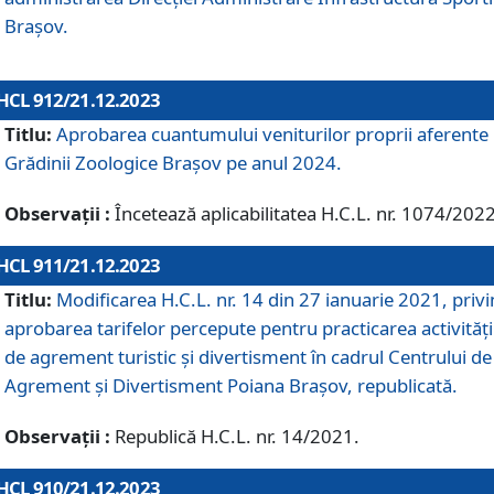
Brașov.
HCL 912/21.12.2023
Titlu:
Aprobarea cuantumului veniturilor proprii aferente
Grădinii Zoologice Braşov pe anul 2024.
Observații :
Încetează aplicabilitatea H.C.L. nr. 1074/2022
HCL 911/21.12.2023
Titlu:
Modificarea H.C.L. nr. 14 din 27 ianuarie 2021, priv
aprobarea tarifelor percepute pentru practicarea activități
de agrement turistic și divertisment în cadrul Centrului de
Agrement și Divertisment Poiana Brașov, republicată.
Observații :
Republică H.C.L. nr. 14/2021.
HCL 910/21.12.2023