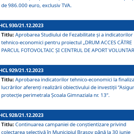
de 986.000 euro, exclusiv TVA.
HCL 930/21.12.2023
Titlu:
Aprobarea Studiului de Fezabilitate și a indicatorilor
tehnico-economici pentru proiectul „DRUM ACCES CĂTRE
PARCUL FOTOVOLTAIC ȘI CENTRUL DE APORT VOLUNTAR
HCL 929/21.12.2023
Titlu:
Aprobarea indicatorilor tehnico-economici la finaliz
lucrărilor aferenți realizării obiectivului de investiții “Asigu
protecție perimetrala Școala Gimnaziala nr. 13“.
HCL 928/21.12.2023
Titlu:
Continuarea campaniei de conștientizare privind
colectarea selectivă în Municipiul Braşov până la 30 iunie