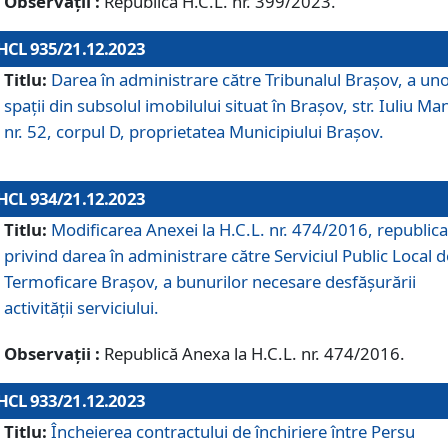
Observații :
Republică H.C.L. nr. 399/2023.
HCL 935/21.12.2023
Titlu:
Darea în administrare către Tribunalul Brașov, a un
spații din subsolul imobilului situat în Brașov, str. Iuliu Ma
nr. 52, corpul D, proprietatea Municipiului Brașov.
HCL 934/21.12.2023
Titlu:
Modificarea Anexei la H.C.L. nr. 474/2016, republica
privind darea în administrare către Serviciul Public Local d
Termoficare Braşov, a bunurilor necesare desfăşurării
activităţii serviciului.
Observații :
Republică Anexa la H.C.L. nr. 474/2016.
HCL 933/21.12.2023
Titlu:
Încheierea contractului de închiriere între Persu