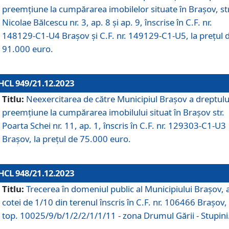
preemțiune la cumpărarea imobilelor situate în Brașov, str
Nicolae Bălcescu nr. 3, ap. 8 și ap. 9, înscrise în C.F. nr.
148129-C1-U4 Brașov și C.F. nr. 149129-C1-U5, la prețul 
91.000 euro.
HCL 949/21.12.2023
Titlu:
Neexercitarea de către Municipiul Brașov a dreptulu
preemțiune la cumpărarea imobilului situat în Brașov str.
Poarta Schei nr. 11, ap. 1, înscris în C.F. nr. 129303-C1-U3
Brașov, la prețul de 75.000 euro.
HCL 948/21.12.2023
Titlu:
Trecerea în domeniul public al Municipiului Braşov, 
cotei de 1/10 din terenul înscris în C.F. nr. 106466 Brașov, 
top. 10025/9/b/1/2/2/1/1/11 - zona Drumul Gării - Stupini