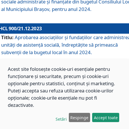
sociale administrate și finanțate din bugetul Consiliului Lo
al Municipiului Brașov, pentru anul 2024.
HCL 900/21.12.2023
Titlu:
Aprobarea asociațiilor şi fundațiilor care administre
unități de asistenţă socială, îndreptăţite să primească
subvenţii de la bugetul local în anul 2024.
Acest site folosește cookie-uri esențiale pentru
HCL 899/21.12.2023
funcționare și securitate, precum și cookie-uri
Titlu:
Aprobarea standardelor de cost pentru serviciile
opționale pentru statistici, conținut și marketing.
sociale furnizate în cadrul Direcției de Asistență Socială
Puteți accepta sau refuza utilizarea cookie-urilor
Brașov, pentru anul 2024.
opționale; cookie-urile esențiale nu pot fi
dezactivate.
HCL 898/21.12.2023
Respinge
Accept toate
Setări
Titlu:
Modificarea Anexei la H.C.L. nr. 91 din 09.02.2018,