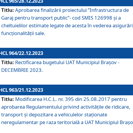
HCL 965/28.12.2023
Titlu:
Aprobarea finalizării proiectului ”Infrastructura de
Garaj pentru transport public”- cod SMIS 126998 și a
cheltuielilor estimate legate de acesta în vederea asigurări
funcționalității sale.
HCL 964/22.12.2023
Titlu:
Rectificarea bugetului UAT Municipiul Braşov -
DECEMBRIE 2023.
HCL 963/21.12.2023
Titlu:
Modificarea H.C.L. nr. 395 din 25.08.2017 pentru
aprobarea Regulamentului privind activitățile de ridicare,
transport şi depozitare a vehiculelor staționate
neregulamentar pe raza teritorială a UAT Municipiul Braşo