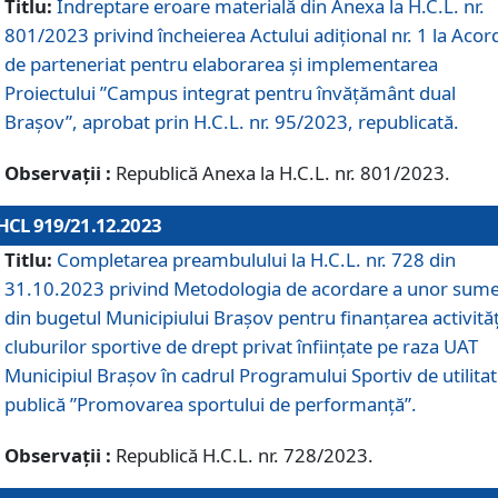
Titlu:
Îndreptare eroare materială din Anexa la H.C.L. nr.
801/2023 privind încheierea Actului adițional nr. 1 la Acor
de parteneriat pentru elaborarea și implementarea
Proiectului ”Campus integrat pentru învățământ dual
Brașov”, aprobat prin H.C.L. nr. 95/2023, republicată.
Observații :
Republică Anexa la H.C.L. nr. 801/2023.
HCL 919/21.12.2023
Titlu:
Completarea preambulului la H.C.L. nr. 728 din
31.10.2023 privind Metodologia de acordare a unor sum
din bugetul Municipiului Brașov pentru finanțarea activităț
cluburilor sportive de drept privat înființate pe raza UAT
Municipiul Brașov în cadrul Programului Sportiv de utilita
publică ”Promovarea sportului de performanță”.
Observații :
Republică H.C.L. nr. 728/2023.