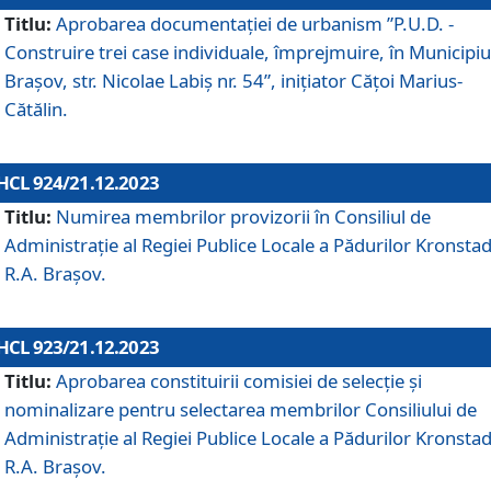
Titlu:
Aprobarea documentaţiei de urbanism ”P.U.D. -
Construire trei case individuale, împrejmuire, în Municipiu
Brașov, str. Nicolae Labiș nr. 54”, inițiator Cățoi Marius-
Cătălin.
HCL 924/21.12.2023
Titlu:
Numirea membrilor provizorii în Consiliul de
Administraţie al Regiei Publice Locale a Pădurilor Kronstad
R.A. Brașov.
HCL 923/21.12.2023
Titlu:
Aprobarea constituirii comisiei de selecție și
nominalizare pentru selectarea membrilor Consiliului de
Administrație al Regiei Publice Locale a Pădurilor Kronstad
R.A. Brașov.