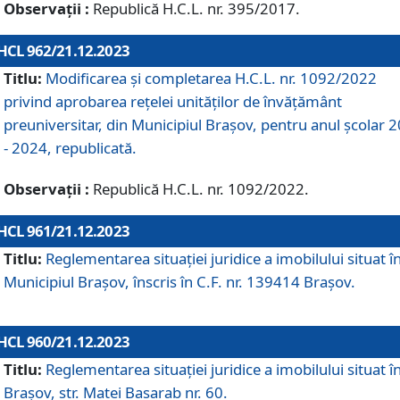
Observații :
Republică H.C.L. nr. 395/2017.
HCL 962/21.12.2023
Titlu:
Modificarea și completarea H.C.L. nr. 1092/2022
privind aprobarea rețelei unităților de învăţământ
preuniversitar, din Municipiul Braşov, pentru anul școlar 
- 2024, republicată.
Observații :
Republică H.C.L. nr. 1092/2022.
HCL 961/21.12.2023
Titlu:
Reglementarea situației juridice a imobilului situat î
Municipiul Brașov, înscris în C.F. nr. 139414 Brașov.
HCL 960/21.12.2023
Titlu:
Reglementarea situației juridice a imobilului situat î
Brașov, str. Matei Basarab nr. 60.