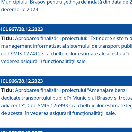
Municipiului Braşov pentru ședința de îndată din data de 
decembrie 2023.
HCL 967/28.12.2023
Titlu:
Aprobarea finalizării proiectului: ”Extindere sistem 
management informatizat al sistemului de transport publi
cod SMIS 127412 și a cheltuielilor estimate ale acestuia în
vederea asigurării funcționalității sale.
HCL 966/28.12.2023
Titlu:
Aprobarea finalizării proiectului ”Amenajare benzi
dedicate transportului public în Municipiul Brașov şi trotu
adiacente”, Cod SMIS 126993 și a cheltuielilor estimate le
de acesta, în vederea asigurării funcționalității sale.