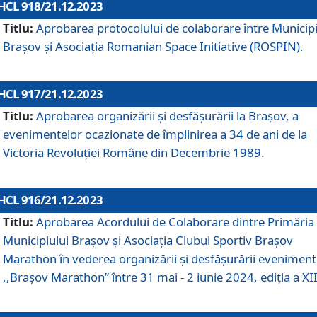
HCL 918/21.12.2023
Titlu:
Aprobarea protocolului de colaborare între Municipi
Brașov și Asociația Romanian Space Initiative (ROSPIN).
HCL 917/21.12.2023
Titlu:
Aprobarea organizării şi desfăşurării la Braşov, a
evenimentelor ocazionate de împlinirea a 34 de ani de la
Victoria Revoluţiei Române din Decembrie 1989.
HCL 916/21.12.2023
Titlu:
Aprobarea Acordului de Colaborare dintre Primăria
Municipiului Brașov și Asociația Clubul Sportiv Brașov
Marathon în vederea organizării și desfășurării eveniment
,,Brașov Marathon” între 31 mai - 2 iunie 2024, ediția a XII