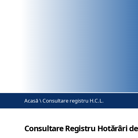
Acasă
\
Consultare registru H.C.L.
Consultare Registru Hotărâri de