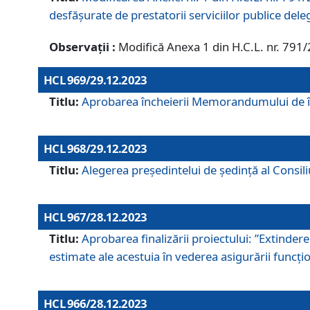
desfășurate de prestatorii serviciilor publice del
Observații :
Modifică Anexa 1 din H.C.L. nr. 791
HCL 969/29.12.2023
Titlu:
Aprobarea încheierii Memorandumului de înț
HCL 968/29.12.2023
Titlu:
Alegerea preşedintelui de şedinţă al Consil
HCL 967/28.12.2023
Titlu:
Aprobarea finalizării proiectului: ”Extinde
estimate ale acestuia în vederea asigurării funcțion
HCL 966/28.12.2023