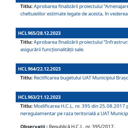
Titlu:
Aprobarea finalizării proiectului ”Amenajar
cheltuielilor estimate legate de acesta, în vederea 
HCL 965/28.12.2023
Titlu:
Aprobarea finalizării proiectului ”Infrastru
asigurării funcționalității sale.
HCL 964/22.12.2023
Titlu:
Rectificarea bugetului UAT Municipiul Bra
HCL 963/21.12.2023
Titlu:
Modificarea H.C.L. nr. 395 din 25.08.2017 p
neregulamentar pe raza teritorială a UAT Municip
Observații :
Republică H.C.L. nr. 395/2017.