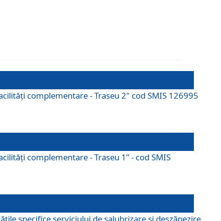
cu facilități complementare - Traseu 2" cod SMIS 126995
 facilităţi complementare - Traseu 1” - cod SMIS
țile specifice serviciului de salubrizare și deszăpezire