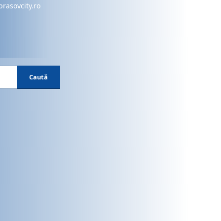
brasovcity.ro
Caută