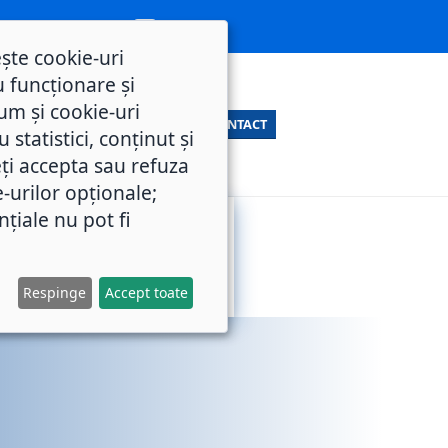
ește cookie-uri
 funcționare și
um și cookie-uri
CONTACT
statistici, conținut și
ți accepta sau refuza
e-urilor opționale;
nțiale nu pot fi
SERVICII
M.O.L.
PUBLICE
Respinge
Accept toate