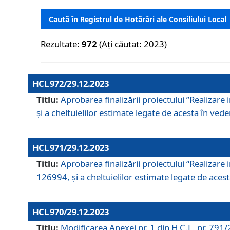
Caută în Registrul de Hotărâri ale Consiliului Local
Rezultate:
972
(Ați căutat: 2023)
HCL 972/29.12.2023
Titlu:
Aprobarea finalizării proiectului ”Realizare
și a cheltuielilor estimate legate de acesta în veder
HCL 971/29.12.2023
Titlu:
Aprobarea finalizării proiectului “Realizare 
126994, și a cheltuielilor estimate legate de acesta
HCL 970/29.12.2023
Titlu:
Modificarea Anexei nr. 1 din H.C.L. nr. 791/2