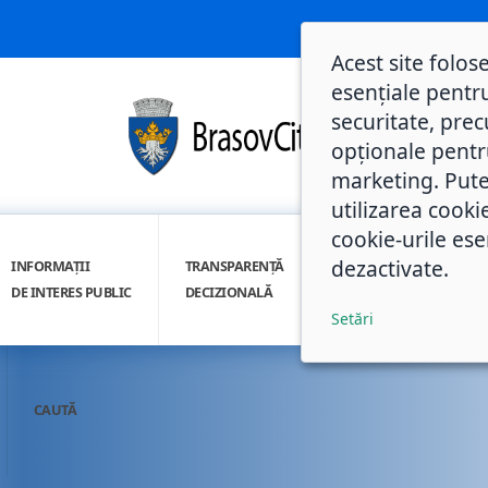
Acest site folos
esențiale pentru
securitate, prec
opționale pentru 
marketing. Pute
utilizarea cooki
cookie-urile ese
dezactivate.
INFORMAȚII
TRANSPARENȚĂ
INTEGRITATE
DE INTERES PUBLIC
DECIZIONALĂ
INSTITUȚIONALĂ
Setări
CAUTĂ