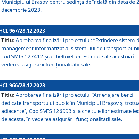
Municipiului Braşov pentru ședința de îndată din data de 
decembrie 2023.
HCL 967/28.12.2023
Titlu:
Aprobarea finalizării proiectului: ”Extindere sistem 
management informatizat al sistemului de transport publi
cod SMIS 127412 și a cheltuielilor estimate ale acestuia în
vederea asigurării funcționalității sale.
HCL 966/28.12.2023
Titlu:
Aprobarea finalizării proiectului ”Amenajare benzi
dedicate transportului public în Municipiul Brașov şi trotu
adiacente”, Cod SMIS 126993 și a cheltuielilor estimate le
de acesta, în vederea asigurării funcționalității sale.