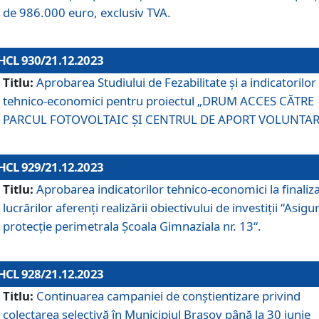
de 986.000 euro, exclusiv TVA.
HCL 930/21.12.2023
Titlu:
Aprobarea Studiului de Fezabilitate și a indicatorilor
tehnico-economici pentru proiectul „DRUM ACCES CĂTRE
PARCUL FOTOVOLTAIC ȘI CENTRUL DE APORT VOLUNTAR
HCL 929/21.12.2023
Titlu:
Aprobarea indicatorilor tehnico-economici la finaliz
lucrărilor aferenți realizării obiectivului de investiții “Asigu
protecție perimetrala Școala Gimnaziala nr. 13“.
HCL 928/21.12.2023
Titlu:
Continuarea campaniei de conștientizare privind
colectarea selectivă în Municipiul Braşov până la 30 iunie