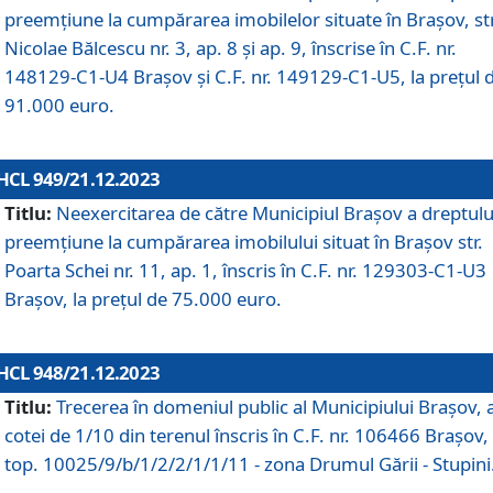
preemțiune la cumpărarea imobilelor situate în Brașov, str
Nicolae Bălcescu nr. 3, ap. 8 și ap. 9, înscrise în C.F. nr.
148129-C1-U4 Brașov și C.F. nr. 149129-C1-U5, la prețul 
91.000 euro.
HCL 949/21.12.2023
Titlu:
Neexercitarea de către Municipiul Brașov a dreptulu
preemțiune la cumpărarea imobilului situat în Brașov str.
Poarta Schei nr. 11, ap. 1, înscris în C.F. nr. 129303-C1-U3
Brașov, la prețul de 75.000 euro.
HCL 948/21.12.2023
Titlu:
Trecerea în domeniul public al Municipiului Braşov, 
cotei de 1/10 din terenul înscris în C.F. nr. 106466 Brașov, 
top. 10025/9/b/1/2/2/1/1/11 - zona Drumul Gării - Stupini