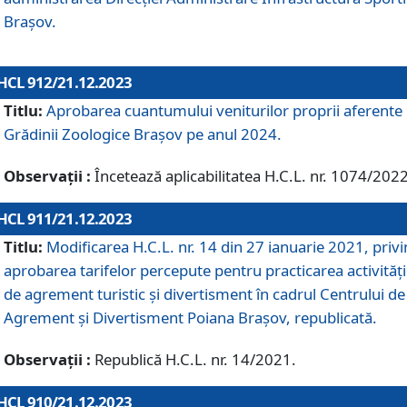
Brașov.
HCL 912/21.12.2023
Titlu:
Aprobarea cuantumului veniturilor proprii aferente
Grădinii Zoologice Braşov pe anul 2024.
Observații :
Încetează aplicabilitatea H.C.L. nr. 1074/2022
HCL 911/21.12.2023
Titlu:
Modificarea H.C.L. nr. 14 din 27 ianuarie 2021, priv
aprobarea tarifelor percepute pentru practicarea activități
de agrement turistic și divertisment în cadrul Centrului de
Agrement și Divertisment Poiana Brașov, republicată.
Observații :
Republică H.C.L. nr. 14/2021.
HCL 910/21.12.2023