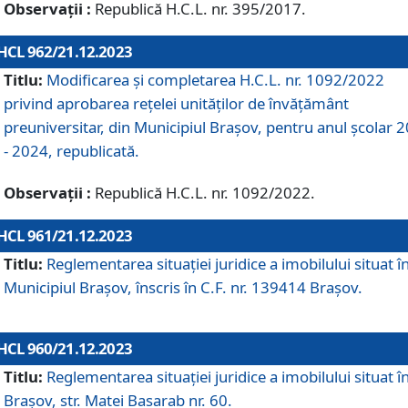
Observații :
Republică H.C.L. nr. 395/2017.
HCL 962/21.12.2023
Titlu:
Modificarea și completarea H.C.L. nr. 1092/2022
privind aprobarea rețelei unităților de învăţământ
preuniversitar, din Municipiul Braşov, pentru anul școlar 
- 2024, republicată.
Observații :
Republică H.C.L. nr. 1092/2022.
HCL 961/21.12.2023
Titlu:
Reglementarea situației juridice a imobilului situat î
Municipiul Brașov, înscris în C.F. nr. 139414 Brașov.
HCL 960/21.12.2023
Titlu:
Reglementarea situației juridice a imobilului situat î
Brașov, str. Matei Basarab nr. 60.