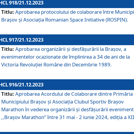
HCL 918/21.12.2023
Titlu:
Aprobarea protocolului de colaborare între Municipi
Brașov și Asociația Romanian Space Initiative (ROSPIN).
HCL 917/21.12.2023
Titlu:
Aprobarea organizării şi desfăşurării la Braşov, a
evenimentelor ocazionate de împlinirea a 34 de ani de la
Victoria Revoluţiei Române din Decembrie 1989.
HCL 916/21.12.2023
Titlu:
Aprobarea Acordului de Colaborare dintre Primăria
Municipiului Brașov și Asociația Clubul Sportiv Brașov
Marathon în vederea organizării și desfășurării eveniment
,,Brașov Marathon” între 31 mai - 2 iunie 2024, ediția a XII