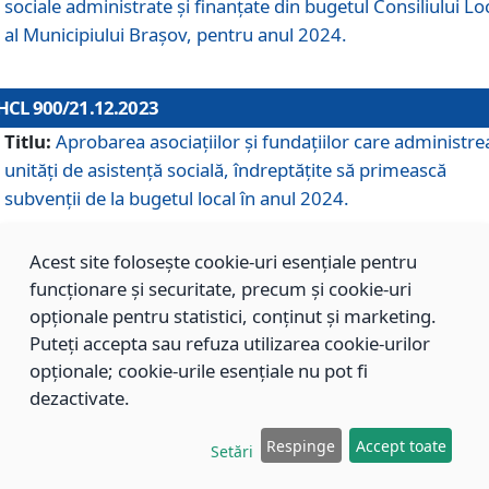
sociale administrate și finanțate din bugetul Consiliului Lo
al Municipiului Brașov, pentru anul 2024.
HCL 900/21.12.2023
Titlu:
Aprobarea asociațiilor şi fundațiilor care administre
unități de asistenţă socială, îndreptăţite să primească
subvenţii de la bugetul local în anul 2024.
Acest site folosește cookie-uri esențiale pentru
HCL 899/21.12.2023
funcționare și securitate, precum și cookie-uri
Titlu:
Aprobarea standardelor de cost pentru serviciile
opționale pentru statistici, conținut și marketing.
sociale furnizate în cadrul Direcției de Asistență Socială
Puteți accepta sau refuza utilizarea cookie-urilor
Brașov, pentru anul 2024.
opționale; cookie-urile esențiale nu pot fi
dezactivate.
HCL 898/21.12.2023
Respinge
Accept toate
Setări
Titlu:
Modificarea Anexei la H.C.L. nr. 91 din 09.02.2018,