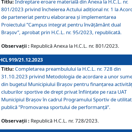
Titlu:
Îndreptare eroare materială din Anexa la H.C.L. nr.
801/2023 privind încheierea Actului adițional nr. 1 la Acor
de parteneriat pentru elaborarea și implementarea
Proiectului ”Campus integrat pentru învățământ dual
Brașov”, aprobat prin H.C.L. nr. 95/2023, republicată.
Observații :
Republică Anexa la H.C.L. nr. 801/2023.
HCL 919/21.12.2023
Titlu:
Completarea preambulului la H.C.L. nr. 728 din
31.10.2023 privind Metodologia de acordare a unor sum
din bugetul Municipiului Brașov pentru finanțarea activităț
cluburilor sportive de drept privat înființate pe raza UAT
Municipiul Brașov în cadrul Programului Sportiv de utilita
publică ”Promovarea sportului de performanță”.
Observații :
Republică H.C.L. nr. 728/2023.