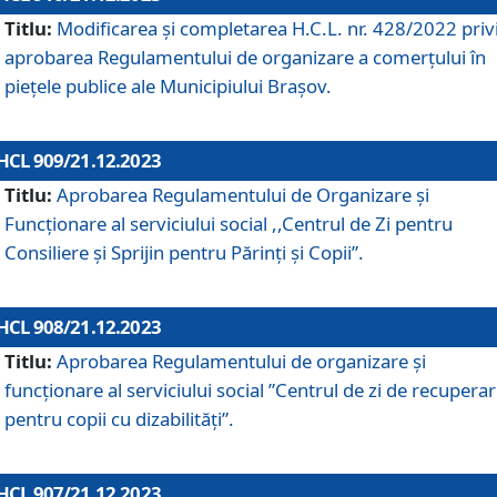
Titlu:
Modificarea și completarea H.C.L. nr. 428/2022 priv
aprobarea Regulamentului de organizare a comerțului în
piețele publice ale Municipiului Braşov.
HCL 909/21.12.2023
Titlu:
Aprobarea Regulamentului de Organizare și
Funcționare al serviciului social ,,Centrul de Zi pentru
Consiliere şi Sprijin pentru Părinţi şi Copii”.
HCL 908/21.12.2023
Titlu:
Aprobarea Regulamentului de organizare şi
funcţionare al serviciului social ”Centrul de zi de recupera
pentru copii cu dizabilități”.
HCL 907/21.12.2023