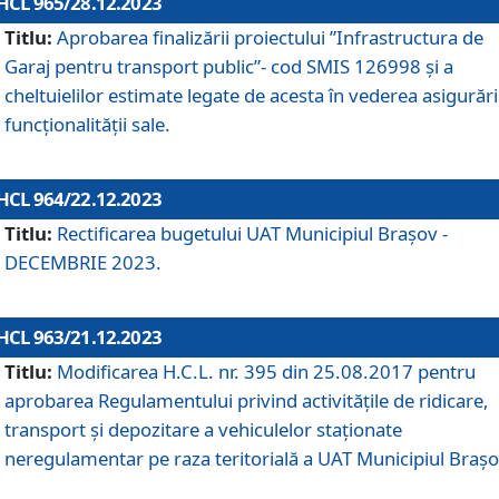
HCL 965/28.12.2023
Titlu:
Aprobarea finalizării proiectului ”Infrastructura de
Garaj pentru transport public”- cod SMIS 126998 și a
cheltuielilor estimate legate de acesta în vederea asigurări
funcționalității sale.
HCL 964/22.12.2023
Titlu:
Rectificarea bugetului UAT Municipiul Braşov -
DECEMBRIE 2023.
HCL 963/21.12.2023
Titlu:
Modificarea H.C.L. nr. 395 din 25.08.2017 pentru
aprobarea Regulamentului privind activitățile de ridicare,
transport şi depozitare a vehiculelor staționate
neregulamentar pe raza teritorială a UAT Municipiul Braşo