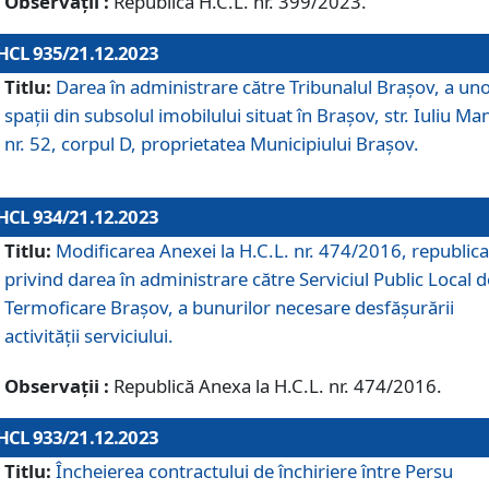
Observații :
Republică H.C.L. nr. 399/2023.
HCL 935/21.12.2023
Titlu:
Darea în administrare către Tribunalul Brașov, a un
spații din subsolul imobilului situat în Brașov, str. Iuliu Ma
nr. 52, corpul D, proprietatea Municipiului Brașov.
HCL 934/21.12.2023
Titlu:
Modificarea Anexei la H.C.L. nr. 474/2016, republica
privind darea în administrare către Serviciul Public Local d
Termoficare Braşov, a bunurilor necesare desfăşurării
activităţii serviciului.
Observații :
Republică Anexa la H.C.L. nr. 474/2016.
HCL 933/21.12.2023
Titlu:
Încheierea contractului de închiriere între Persu