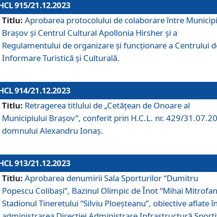
HCL 915/21.12.2023
Titlu:
Aprobarea protocolului de colaborare între Municipi
Brașov și Centrul Cultural Apollonia Hirsher și a
Regulamentului de organizare și funcționare a Centrului d
Informare Turistică și Culturală.
HCL 914/21.12.2023
Titlu:
Retragerea titlului de „Cetățean de Onoare al
Municipiului Brașov”, conferit prin H.C.L. nr. 429/31.07.2
domnului Alexandru Ionaș.
HCL 913/21.12.2023
Titlu:
Aprobarea denumirii Sala Sporturilor “Dumitru
Popescu Colibași”, Bazinul Olimpic de Înot “Mihai Mitrofan
Stadionul Tineretului “Silviu Ploeșteanu”, obiective aflate î
administrarea Direcției Administrare Infrastructură Sport