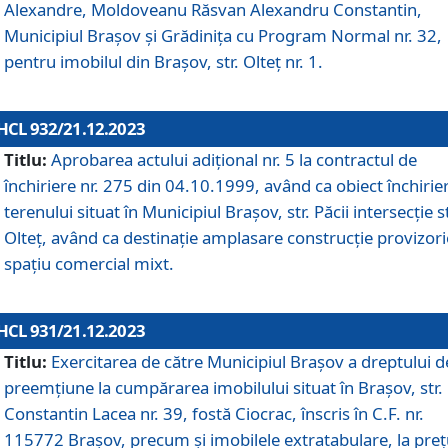
Alexandre, Moldoveanu Răsvan Alexandru Constantin,
Municipiul Braşov şi Grădinița cu Program Normal nr. 32,
pentru imobilul din Brașov, str. Olteț nr. 1.
HCL 932/21.12.2023
Titlu:
Aprobarea actului adițional nr. 5 la contractul de
închiriere nr. 275 din 04.10.1999, având ca obiect închirie
terenului situat în Municipiul Brașov, str. Păcii intersecție st
Olteț, având ca destinație amplasare construcție provizori
spațiu comercial mixt.
HCL 931/21.12.2023
Titlu:
Exercitarea de către Municipiul Brașov a dreptului d
preemțiune la cumpărarea imobilului situat în Brașov, str.
Constantin Lacea nr. 39, fostă Ciocrac, înscris în C.F. nr.
115772 Brașov, precum și imobilele extratabulare, la preț