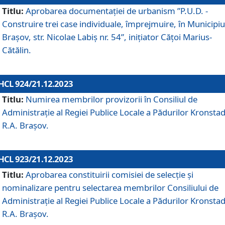
Titlu:
Aprobarea documentaţiei de urbanism ”P.U.D. -
Construire trei case individuale, împrejmuire, în Municipiu
Brașov, str. Nicolae Labiș nr. 54”, inițiator Cățoi Marius-
Cătălin.
HCL 924/21.12.2023
Titlu:
Numirea membrilor provizorii în Consiliul de
Administraţie al Regiei Publice Locale a Pădurilor Kronstad
R.A. Brașov.
HCL 923/21.12.2023
Titlu:
Aprobarea constituirii comisiei de selecție și
nominalizare pentru selectarea membrilor Consiliului de
Administrație al Regiei Publice Locale a Pădurilor Kronstad
R.A. Brașov.