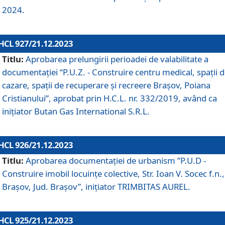
2024.
HCL 927/21.12.2023
Titlu:
Aprobarea prelungirii perioadei de valabilitate a
documentaţiei “P.U.Z. - Construire centru medical, spații 
cazare, spații de recuperare și recreere Brașov, Poiana
Cristianului”, aprobat prin H.C.L. nr. 332/2019, având ca
inițiator Butan Gas International S.R.L.
HCL 926/21.12.2023
Titlu:
Aprobarea documentaţiei de urbanism ”P.U.D -
Construire imobil locuințe colective, Str. Ioan V. Socec f.n.,
Brașov, Jud. Brașov”, inițiator TRIMBITAS AUREL.
HCL 925/21.12.2023