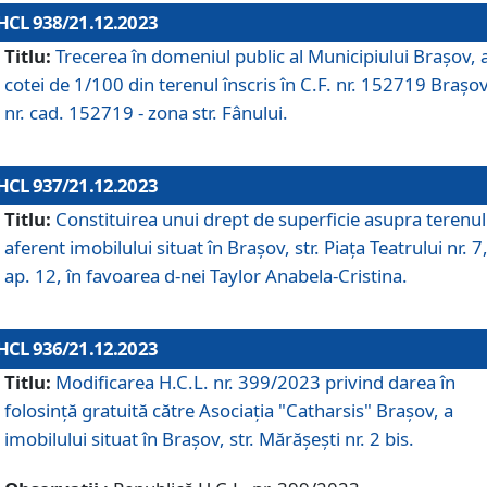
HCL 938/21.12.2023
Titlu:
Trecerea în domeniul public al Municipiului Braşov, 
cotei de 1/100 din terenul înscris în C.F. nr. 152719 Brașov
nr. cad. 152719 - zona str. Fânului.
HCL 937/21.12.2023
Titlu:
Constituirea unui drept de superficie asupra terenul
aferent imobilului situat în Brașov, str. Piața Teatrului nr. 7
ap. 12, în favoarea d-nei Taylor Anabela-Cristina.
HCL 936/21.12.2023
Titlu:
Modificarea H.C.L. nr. 399/2023 privind darea în
folosinţă gratuită către Asociaţia "Catharsis" Brașov, a
imobilului situat în Braşov, str. Mărăşeşti nr. 2 bis.