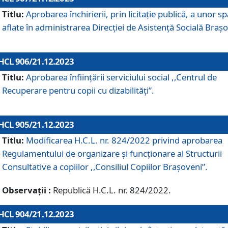
Titlu:
Aprobarea închirierii, prin licitație publică, a unor sp
aflate în administrarea Direcției de Asistență Socială Brașo
HCL 906/21.12.2023
Titlu:
Aprobarea înființării serviciului social ,,Centrul de
Recuperare pentru copii cu dizabilități”.
HCL 905/21.12.2023
Titlu:
Modificarea H.C.L. nr. 824/2022 privind aprobarea
Regulamentului de organizare şi funcţionare al Structurii
Consultative a copiilor ,,Consiliul Copiilor Braşoveni”.
Observații :
Republică H.C.L. nr. 824/2022.
HCL 904/21.12.2023