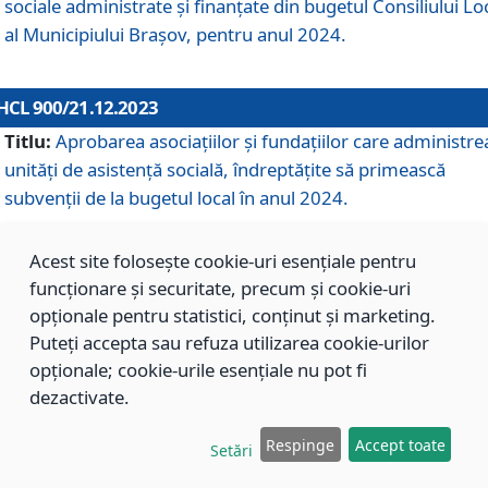
sociale administrate și finanțate din bugetul Consiliului Lo
al Municipiului Brașov, pentru anul 2024.
HCL 900/21.12.2023
Titlu:
Aprobarea asociațiilor şi fundațiilor care administre
unități de asistenţă socială, îndreptăţite să primească
subvenţii de la bugetul local în anul 2024.
Acest site folosește cookie-uri esențiale pentru
HCL 899/21.12.2023
funcționare și securitate, precum și cookie-uri
Titlu:
Aprobarea standardelor de cost pentru serviciile
opționale pentru statistici, conținut și marketing.
sociale furnizate în cadrul Direcției de Asistență Socială
Puteți accepta sau refuza utilizarea cookie-urilor
Brașov, pentru anul 2024.
opționale; cookie-urile esențiale nu pot fi
dezactivate.
HCL 898/21.12.2023
Respinge
Accept toate
Setări
Titlu:
Modificarea Anexei la H.C.L. nr. 91 din 09.02.2018,