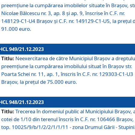
preemțiune la cumpărarea imobilelor situate în Brașov, str
Nicolae Bălcescu nr. 3, ap. 8 și ap. 9, înscrise în C.F. nr.
148129-C1-U4 Brașov și C.F. nr. 149129-C1-U5, la prețul 
91.000 euro.
HCL 949/21.12.2023
Titlu:
Neexercitarea de către Municipiul Brașov a dreptulu
preemțiune la cumpărarea imobilului situat în Brașov str.
Poarta Schei nr. 11, ap. 1, înscris în C.F. nr. 129303-C1-U3
Brașov, la prețul de 75.000 euro.
HCL 948/21.12.2023
Titlu:
Trecerea în domeniul public al Municipiului Braşov, 
cotei de 1/10 din terenul înscris în C.F. nr. 106466 Brașov, 
top. 10025/9/b/1/2/2/1/1/11 - zona Drumul Gării - Stupini