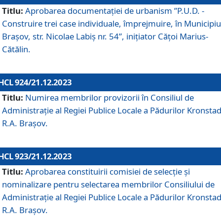
Titlu:
Aprobarea documentaţiei de urbanism ”P.U.D. -
Construire trei case individuale, împrejmuire, în Municipiu
Brașov, str. Nicolae Labiș nr. 54”, inițiator Cățoi Marius-
Cătălin.
HCL 924/21.12.2023
Titlu:
Numirea membrilor provizorii în Consiliul de
Administraţie al Regiei Publice Locale a Pădurilor Kronstad
R.A. Brașov.
HCL 923/21.12.2023
Titlu:
Aprobarea constituirii comisiei de selecție și
nominalizare pentru selectarea membrilor Consiliului de
Administrație al Regiei Publice Locale a Pădurilor Kronstad
R.A. Brașov.