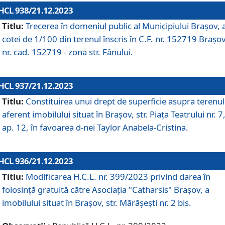
HCL 938/21.12.2023
Titlu:
Trecerea în domeniul public al Municipiului Braşov, 
cotei de 1/100 din terenul înscris în C.F. nr. 152719 Brașov
nr. cad. 152719 - zona str. Fânului.
HCL 937/21.12.2023
Titlu:
Constituirea unui drept de superficie asupra terenul
aferent imobilului situat în Brașov, str. Piața Teatrului nr. 7
ap. 12, în favoarea d-nei Taylor Anabela-Cristina.
HCL 936/21.12.2023
Titlu:
Modificarea H.C.L. nr. 399/2023 privind darea în
folosinţă gratuită către Asociaţia "Catharsis" Brașov, a
imobilului situat în Braşov, str. Mărăşeşti nr. 2 bis.