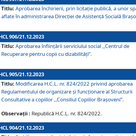
Titlu:
Aprobarea închirierii, prin licitație publică, a unor sp
aflate în administrarea Direcției de Asistență Socială Brașo
HCL 906/21.12.2023
Titlu:
Aprobarea înființării serviciului social ,,Centrul de
Recuperare pentru copii cu dizabilități”.
HCL 905/21.12.2023
Titlu:
Modificarea H.C.L. nr. 824/2022 privind aprobarea
Regulamentului de organizare şi funcţionare al Structurii
Consultative a copiilor ,,Consiliul Copiilor Braşoveni”.
Observații :
Republică H.C.L. nr. 824/2022.
HCL 904/21.12.2023