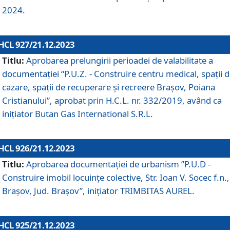
2024.
HCL 927/21.12.2023
Titlu:
Aprobarea prelungirii perioadei de valabilitate a
documentaţiei “P.U.Z. - Construire centru medical, spații 
cazare, spații de recuperare și recreere Brașov, Poiana
Cristianului”, aprobat prin H.C.L. nr. 332/2019, având ca
inițiator Butan Gas International S.R.L.
HCL 926/21.12.2023
Titlu:
Aprobarea documentaţiei de urbanism ”P.U.D -
Construire imobil locuințe colective, Str. Ioan V. Socec f.n.,
Brașov, Jud. Brașov”, inițiator TRIMBITAS AUREL.
HCL 925/21.12.2023