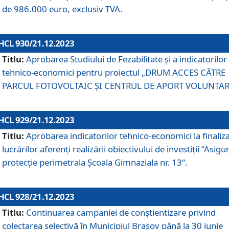
de 986.000 euro, exclusiv TVA.
HCL 930/21.12.2023
Titlu:
Aprobarea Studiului de Fezabilitate și a indicatorilor
tehnico-economici pentru proiectul „DRUM ACCES CĂTRE
PARCUL FOTOVOLTAIC ȘI CENTRUL DE APORT VOLUNTAR
HCL 929/21.12.2023
Titlu:
Aprobarea indicatorilor tehnico-economici la finaliz
lucrărilor aferenți realizării obiectivului de investiții “Asigu
protecție perimetrala Școala Gimnaziala nr. 13“.
HCL 928/21.12.2023
Titlu:
Continuarea campaniei de conștientizare privind
colectarea selectivă în Municipiul Braşov până la 30 iunie