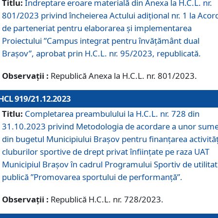
Titlu:
Îndreptare eroare materială din Anexa la H.C.L. nr.
801/2023 privind încheierea Actului adițional nr. 1 la Acor
de parteneriat pentru elaborarea și implementarea
Proiectului ”Campus integrat pentru învățământ dual
Brașov”, aprobat prin H.C.L. nr. 95/2023, republicată.
Observații :
Republică Anexa la H.C.L. nr. 801/2023.
HCL 919/21.12.2023
Titlu:
Completarea preambulului la H.C.L. nr. 728 din
31.10.2023 privind Metodologia de acordare a unor sum
din bugetul Municipiului Brașov pentru finanțarea activităț
cluburilor sportive de drept privat înființate pe raza UAT
Municipiul Brașov în cadrul Programului Sportiv de utilita
publică ”Promovarea sportului de performanță”.
Observații :
Republică H.C.L. nr. 728/2023.