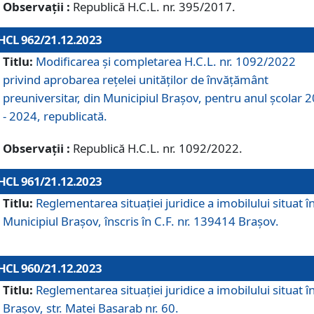
Observații :
Republică H.C.L. nr. 395/2017.
HCL 962/21.12.2023
Titlu:
Modificarea și completarea H.C.L. nr. 1092/2022
privind aprobarea rețelei unităților de învăţământ
preuniversitar, din Municipiul Braşov, pentru anul școlar 
- 2024, republicată.
Observații :
Republică H.C.L. nr. 1092/2022.
HCL 961/21.12.2023
Titlu:
Reglementarea situației juridice a imobilului situat î
Municipiul Brașov, înscris în C.F. nr. 139414 Brașov.
HCL 960/21.12.2023
Titlu:
Reglementarea situației juridice a imobilului situat î
Brașov, str. Matei Basarab nr. 60.