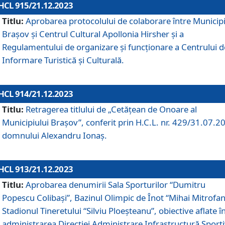
HCL 915/21.12.2023
Titlu:
Aprobarea protocolului de colaborare între Municipi
Brașov și Centrul Cultural Apollonia Hirsher și a
Regulamentului de organizare și funcționare a Centrului d
Informare Turistică și Culturală.
HCL 914/21.12.2023
Titlu:
Retragerea titlului de „Cetățean de Onoare al
Municipiului Brașov”, conferit prin H.C.L. nr. 429/31.07.2
domnului Alexandru Ionaș.
HCL 913/21.12.2023
Titlu:
Aprobarea denumirii Sala Sporturilor “Dumitru
Popescu Colibași”, Bazinul Olimpic de Înot “Mihai Mitrofan
Stadionul Tineretului “Silviu Ploeșteanu”, obiective aflate î
administrarea Direcției Administrare Infrastructură Sport