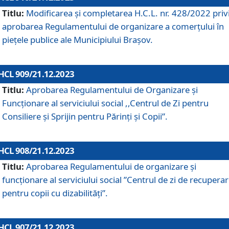
Titlu:
Modificarea și completarea H.C.L. nr. 428/2022 priv
aprobarea Regulamentului de organizare a comerțului în
piețele publice ale Municipiului Braşov.
HCL 909/21.12.2023
Titlu:
Aprobarea Regulamentului de Organizare și
Funcționare al serviciului social ,,Centrul de Zi pentru
Consiliere şi Sprijin pentru Părinţi şi Copii”.
HCL 908/21.12.2023
Titlu:
Aprobarea Regulamentului de organizare şi
funcţionare al serviciului social ”Centrul de zi de recupera
pentru copii cu dizabilități”.
HCL 907/21.12.2023