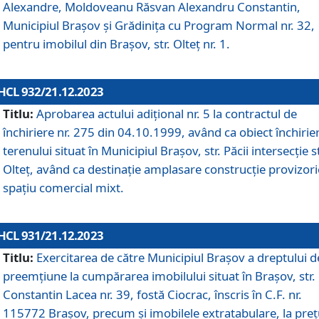
Alexandre, Moldoveanu Răsvan Alexandru Constantin,
Municipiul Braşov şi Grădinița cu Program Normal nr. 32,
pentru imobilul din Brașov, str. Olteț nr. 1.
HCL 932/21.12.2023
Titlu:
Aprobarea actului adițional nr. 5 la contractul de
închiriere nr. 275 din 04.10.1999, având ca obiect închirie
terenului situat în Municipiul Brașov, str. Păcii intersecție st
Olteț, având ca destinație amplasare construcție provizori
spațiu comercial mixt.
HCL 931/21.12.2023
Titlu:
Exercitarea de către Municipiul Brașov a dreptului d
preemțiune la cumpărarea imobilului situat în Brașov, str.
Constantin Lacea nr. 39, fostă Ciocrac, înscris în C.F. nr.
115772 Brașov, precum și imobilele extratabulare, la preț