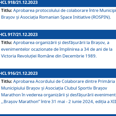
HCL 918/21.12.2023
Titlu:
Aprobarea protocolului de colaborare între Municipi
Brașov și Asociația Romanian Space Initiative (ROSPIN).
HCL 917/21.12.2023
Titlu:
Aprobarea organizării şi desfăşurării la Braşov, a
evenimentelor ocazionate de împlinirea a 34 de ani de la
Victoria Revoluţiei Române din Decembrie 1989.
HCL 916/21.12.2023
Titlu:
Aprobarea Acordului de Colaborare dintre Primăria
Municipiului Brașov și Asociația Clubul Sportiv Brașov
Marathon în vederea organizării și desfășurării eveniment
,,Brașov Marathon” între 31 mai - 2 iunie 2024, ediția a XII