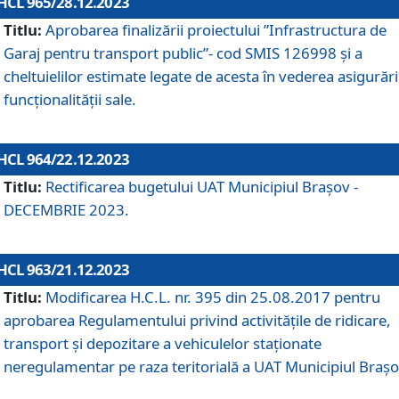
HCL 965/28.12.2023
Titlu:
Aprobarea finalizării proiectului ”Infrastructura de
Garaj pentru transport public”- cod SMIS 126998 și a
cheltuielilor estimate legate de acesta în vederea asigurări
funcționalității sale.
HCL 964/22.12.2023
Titlu:
Rectificarea bugetului UAT Municipiul Braşov -
DECEMBRIE 2023.
HCL 963/21.12.2023
Titlu:
Modificarea H.C.L. nr. 395 din 25.08.2017 pentru
aprobarea Regulamentului privind activitățile de ridicare,
transport şi depozitare a vehiculelor staționate
neregulamentar pe raza teritorială a UAT Municipiul Braşo