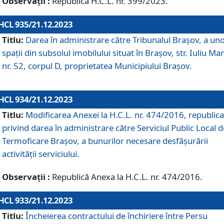
Observații :
Republică H.C.L. nr. 399/2023.
HCL 935/21.12.2023
Titlu:
Darea în administrare către Tribunalul Brașov, a un
spații din subsolul imobilului situat în Brașov, str. Iuliu Ma
nr. 52, corpul D, proprietatea Municipiului Brașov.
HCL 934/21.12.2023
Titlu:
Modificarea Anexei la H.C.L. nr. 474/2016, republica
privind darea în administrare către Serviciul Public Local d
Termoficare Braşov, a bunurilor necesare desfăşurării
activităţii serviciului.
Observații :
Republică Anexa la H.C.L. nr. 474/2016.
HCL 933/21.12.2023
Titlu:
Încheierea contractului de închiriere între Persu