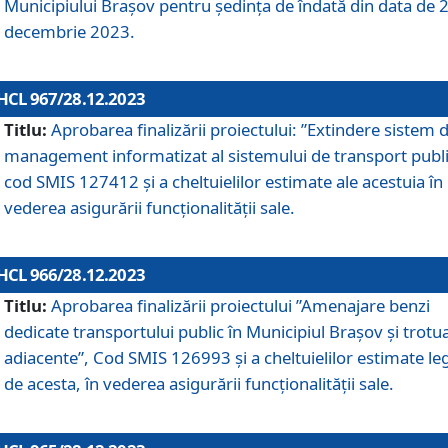
Municipiului Braşov pentru ședința de îndată din data de 
decembrie 2023.
HCL 967/28.12.2023
Titlu:
Aprobarea finalizării proiectului: ”Extindere sistem 
management informatizat al sistemului de transport publi
cod SMIS 127412 și a cheltuielilor estimate ale acestuia în
vederea asigurării funcționalității sale.
HCL 966/28.12.2023
Titlu:
Aprobarea finalizării proiectului ”Amenajare benzi
dedicate transportului public în Municipiul Brașov şi trotu
adiacente”, Cod SMIS 126993 și a cheltuielilor estimate le
de acesta, în vederea asigurării funcționalității sale.