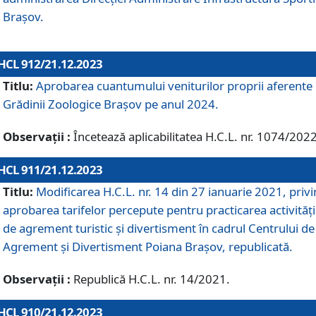
Brașov.
HCL 912/21.12.2023
Titlu:
Aprobarea cuantumului veniturilor proprii aferente
Grădinii Zoologice Braşov pe anul 2024.
Observații :
Încetează aplicabilitatea H.C.L. nr. 1074/2022
HCL 911/21.12.2023
Titlu:
Modificarea H.C.L. nr. 14 din 27 ianuarie 2021, priv
aprobarea tarifelor percepute pentru practicarea activități
de agrement turistic și divertisment în cadrul Centrului de
Agrement și Divertisment Poiana Brașov, republicată.
Observații :
Republică H.C.L. nr. 14/2021.
HCL 910/21.12.2023