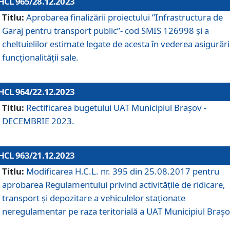
HCL 965/28.12.2023
Titlu:
Aprobarea finalizării proiectului ”Infrastructura de
Garaj pentru transport public”- cod SMIS 126998 și a
cheltuielilor estimate legate de acesta în vederea asigurări
funcționalității sale.
HCL 964/22.12.2023
Titlu:
Rectificarea bugetului UAT Municipiul Braşov -
DECEMBRIE 2023.
HCL 963/21.12.2023
Titlu:
Modificarea H.C.L. nr. 395 din 25.08.2017 pentru
aprobarea Regulamentului privind activitățile de ridicare,
transport şi depozitare a vehiculelor staționate
neregulamentar pe raza teritorială a UAT Municipiul Braşo