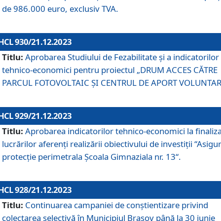
de 986.000 euro, exclusiv TVA.
HCL 930/21.12.2023
Titlu:
Aprobarea Studiului de Fezabilitate și a indicatorilor
tehnico-economici pentru proiectul „DRUM ACCES CĂTRE
PARCUL FOTOVOLTAIC ȘI CENTRUL DE APORT VOLUNTAR
HCL 929/21.12.2023
Titlu:
Aprobarea indicatorilor tehnico-economici la finaliz
lucrărilor aferenți realizării obiectivului de investiții “Asigu
protecție perimetrala Școala Gimnaziala nr. 13“.
HCL 928/21.12.2023
Titlu:
Continuarea campaniei de conștientizare privind
colectarea selectivă în Municipiul Braşov până la 30 iunie