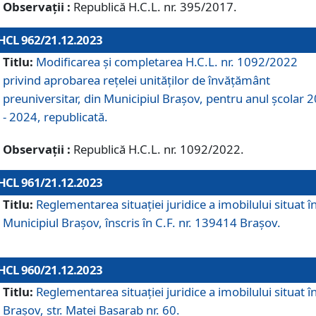
Observații :
Republică H.C.L. nr. 395/2017.
HCL 962/21.12.2023
Titlu:
Modificarea și completarea H.C.L. nr. 1092/2022
privind aprobarea rețelei unităților de învăţământ
preuniversitar, din Municipiul Braşov, pentru anul școlar 
- 2024, republicată.
Observații :
Republică H.C.L. nr. 1092/2022.
HCL 961/21.12.2023
Titlu:
Reglementarea situației juridice a imobilului situat î
Municipiul Brașov, înscris în C.F. nr. 139414 Brașov.
HCL 960/21.12.2023
Titlu:
Reglementarea situației juridice a imobilului situat î
Brașov, str. Matei Basarab nr. 60.