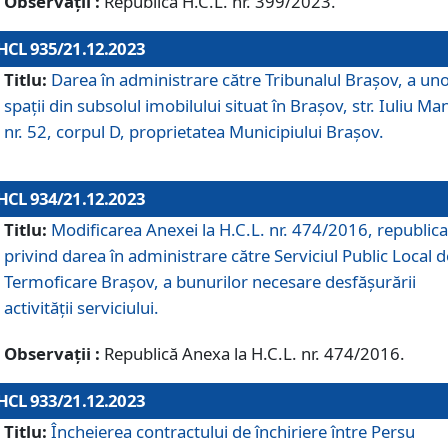
Observații :
Republică H.C.L. nr. 399/2023.
HCL 935/21.12.2023
Titlu:
Darea în administrare către Tribunalul Brașov, a un
spații din subsolul imobilului situat în Brașov, str. Iuliu Ma
nr. 52, corpul D, proprietatea Municipiului Brașov.
HCL 934/21.12.2023
Titlu:
Modificarea Anexei la H.C.L. nr. 474/2016, republica
privind darea în administrare către Serviciul Public Local d
Termoficare Braşov, a bunurilor necesare desfăşurării
activităţii serviciului.
Observații :
Republică Anexa la H.C.L. nr. 474/2016.
HCL 933/21.12.2023
Titlu:
Încheierea contractului de închiriere între Persu