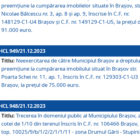
preemțiune la cumpărarea imobilelor situate în Brașov, str
Nicolae Bălcescu nr. 3, ap. 8 și ap. 9, înscrise în C.F. nr.
148129-C1-U4 Brașov și C.F. nr. 149129-C1-U5, la prețul 
91.000 euro.
HCL 949/21.12.2023
Titlu:
Neexercitarea de către Municipiul Brașov a dreptulu
preemțiune la cumpărarea imobilului situat în Brașov str.
Poarta Schei nr. 11, ap. 1, înscris în C.F. nr. 129303-C1-U3
Brașov, la prețul de 75.000 euro.
HCL 948/21.12.2023
Titlu:
Trecerea în domeniul public al Municipiului Braşov, 
cotei de 1/10 din terenul înscris în C.F. nr. 106466 Brașov, 
top. 10025/9/b/1/2/2/1/1/11 - zona Drumul Gării - Stupini