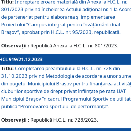
Titlu:
Îndreptare eroare materială din Anexa la H.C.L. nr.
801/2023 privind încheierea Actului adițional nr. 1 la Acor
de parteneriat pentru elaborarea și implementarea
Proiectului ”Campus integrat pentru învățământ dual
Brașov”, aprobat prin H.C.L. nr. 95/2023, republicată.
Observații :
Republică Anexa la H.C.L. nr. 801/2023.
HCL 919/21.12.2023
Titlu:
Completarea preambulului la H.C.L. nr. 728 din
31.10.2023 privind Metodologia de acordare a unor sum
din bugetul Municipiului Brașov pentru finanțarea activităț
cluburilor sportive de drept privat înființate pe raza UAT
Municipiul Brașov în cadrul Programului Sportiv de utilita
publică ”Promovarea sportului de performanță”.
Observații :
Republică H.C.L. nr. 728/2023.