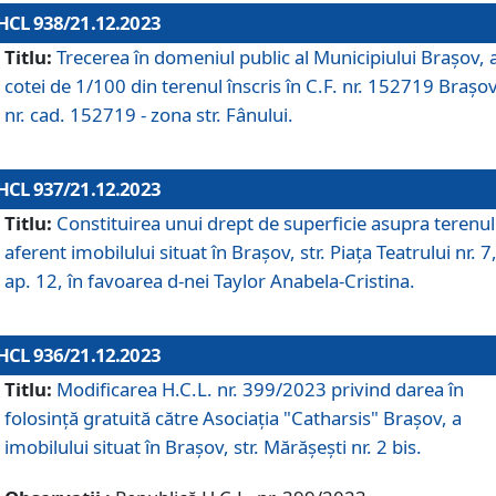
HCL 938/21.12.2023
Titlu:
Trecerea în domeniul public al Municipiului Braşov, 
cotei de 1/100 din terenul înscris în C.F. nr. 152719 Brașov
nr. cad. 152719 - zona str. Fânului.
HCL 937/21.12.2023
Titlu:
Constituirea unui drept de superficie asupra terenul
aferent imobilului situat în Brașov, str. Piața Teatrului nr. 7
ap. 12, în favoarea d-nei Taylor Anabela-Cristina.
HCL 936/21.12.2023
Titlu:
Modificarea H.C.L. nr. 399/2023 privind darea în
folosinţă gratuită către Asociaţia "Catharsis" Brașov, a
imobilului situat în Braşov, str. Mărăşeşti nr. 2 bis.