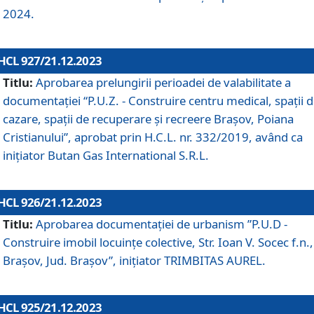
2024.
HCL 927/21.12.2023
Titlu:
Aprobarea prelungirii perioadei de valabilitate a
documentaţiei “P.U.Z. - Construire centru medical, spații 
cazare, spații de recuperare și recreere Brașov, Poiana
Cristianului”, aprobat prin H.C.L. nr. 332/2019, având ca
inițiator Butan Gas International S.R.L.
HCL 926/21.12.2023
Titlu:
Aprobarea documentaţiei de urbanism ”P.U.D -
Construire imobil locuințe colective, Str. Ioan V. Socec f.n.,
Brașov, Jud. Brașov”, inițiator TRIMBITAS AUREL.
HCL 925/21.12.2023