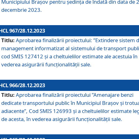
Municipiului Braşov pentru ședința de îndată din data de 
decembrie 2023.
HCL 967/28.12.2023
Titlu:
Aprobarea finalizării proiectului: ”Extindere sistem 
management informatizat al sistemului de transport publi
cod SMIS 127412 și a cheltuielilor estimate ale acestuia în
vederea asigurării funcționalității sale.
HCL 966/28.12.2023
Titlu:
Aprobarea finalizării proiectului ”Amenajare benzi
dedicate transportului public în Municipiul Brașov şi trotu
adiacente”, Cod SMIS 126993 și a cheltuielilor estimate le
de acesta, în vederea asigurării funcționalității sale.