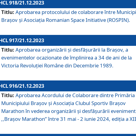
HCL 918/21.12.2023
Titlu:
Aprobarea protocolului de colaborare între Municipi
Brașov și Asociația Romanian Space Initiative (ROSPIN).
HCL 917/21.12.2023
Titlu:
Aprobarea organizării şi desfăşurării la Braşov, a
evenimentelor ocazionate de împlinirea a 34 de ani de la
Victoria Revoluţiei Române din Decembrie 1989.
HCL 916/21.12.2023
Titlu:
Aprobarea Acordului de Colaborare dintre Primăria
Municipiului Brașov și Asociația Clubul Sportiv Brașov
Marathon în vederea organizării și desfășurării eveniment
,,Brașov Marathon” între 31 mai - 2 iunie 2024, ediția a XII