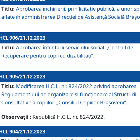
Titlu:
Aprobarea închirierii, prin licitație publică, a unor sp
aflate în administrarea Direcției de Asistență Socială Brașo
HCL 906/21.12.2023
Titlu:
Aprobarea înființării serviciului social ,,Centrul de
Recuperare pentru copii cu dizabilități”.
HCL 905/21.12.2023
Titlu:
Modificarea H.C.L. nr. 824/2022 privind aprobarea
Regulamentului de organizare şi funcţionare al Structurii
Consultative a copiilor ,,Consiliul Copiilor Braşoveni”.
Observații :
Republică H.C.L. nr. 824/2022.
HCL 904/21.12.2023