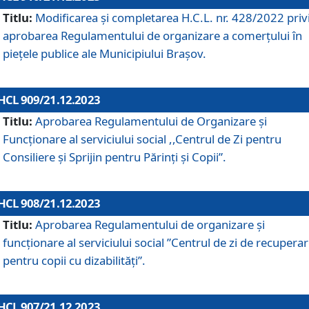
Titlu:
Modificarea și completarea H.C.L. nr. 428/2022 priv
aprobarea Regulamentului de organizare a comerțului în
piețele publice ale Municipiului Braşov.
HCL 909/21.12.2023
Titlu:
Aprobarea Regulamentului de Organizare și
Funcționare al serviciului social ,,Centrul de Zi pentru
Consiliere şi Sprijin pentru Părinţi şi Copii”.
HCL 908/21.12.2023
Titlu:
Aprobarea Regulamentului de organizare şi
funcţionare al serviciului social ”Centrul de zi de recupera
pentru copii cu dizabilități”.
HCL 907/21.12.2023