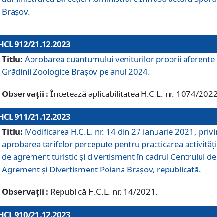
Brașov.
HCL 912/21.12.2023
Titlu:
Aprobarea cuantumului veniturilor proprii aferente
Grădinii Zoologice Braşov pe anul 2024.
Observații :
Încetează aplicabilitatea H.C.L. nr. 1074/2022
HCL 911/21.12.2023
Titlu:
Modificarea H.C.L. nr. 14 din 27 ianuarie 2021, priv
aprobarea tarifelor percepute pentru practicarea activități
de agrement turistic și divertisment în cadrul Centrului de
Agrement și Divertisment Poiana Brașov, republicată.
Observații :
Republică H.C.L. nr. 14/2021.
HCL 910/21.12.2023