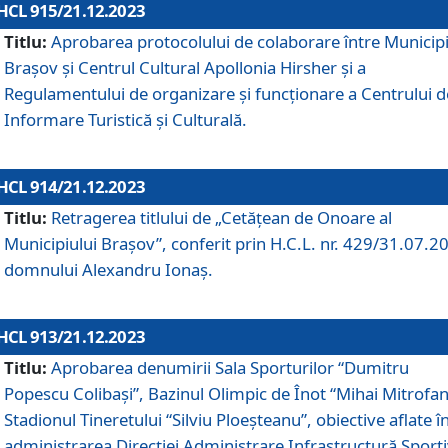
HCL 915/21.12.2023
Titlu:
Aprobarea protocolului de colaborare între Municipi
Brașov și Centrul Cultural Apollonia Hirsher și a
Regulamentului de organizare și funcționare a Centrului d
Informare Turistică și Culturală.
HCL 914/21.12.2023
Titlu:
Retragerea titlului de „Cetățean de Onoare al
Municipiului Brașov”, conferit prin H.C.L. nr. 429/31.07.2
domnului Alexandru Ionaș.
HCL 913/21.12.2023
Titlu:
Aprobarea denumirii Sala Sporturilor “Dumitru
Popescu Colibași”, Bazinul Olimpic de Înot “Mihai Mitrofan
Stadionul Tineretului “Silviu Ploeșteanu”, obiective aflate î
administrarea Direcției Administrare Infrastructură Sport