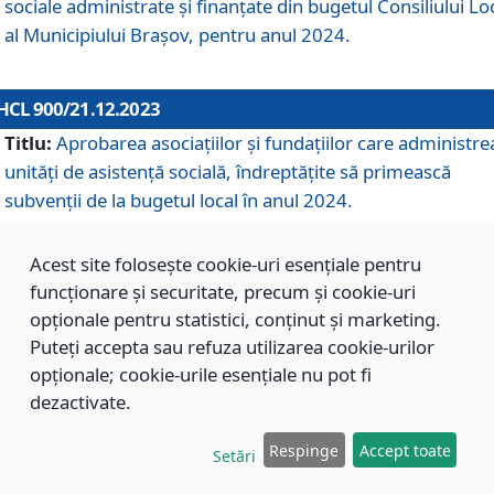
sociale administrate și finanțate din bugetul Consiliului Lo
al Municipiului Brașov, pentru anul 2024.
HCL 900/21.12.2023
Titlu:
Aprobarea asociațiilor şi fundațiilor care administre
unități de asistenţă socială, îndreptăţite să primească
subvenţii de la bugetul local în anul 2024.
Acest site folosește cookie-uri esențiale pentru
HCL 899/21.12.2023
funcționare și securitate, precum și cookie-uri
Titlu:
Aprobarea standardelor de cost pentru serviciile
opționale pentru statistici, conținut și marketing.
sociale furnizate în cadrul Direcției de Asistență Socială
Puteți accepta sau refuza utilizarea cookie-urilor
Brașov, pentru anul 2024.
opționale; cookie-urile esențiale nu pot fi
dezactivate.
HCL 898/21.12.2023
Respinge
Accept toate
Setări
Titlu:
Modificarea Anexei la H.C.L. nr. 91 din 09.02.2018,