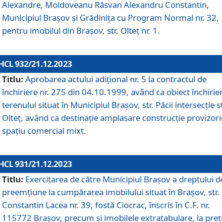
Alexandre, Moldoveanu Răsvan Alexandru Constantin,
Municipiul Braşov şi Grădinița cu Program Normal nr. 32,
pentru imobilul din Brașov, str. Olteț nr. 1.
HCL 932/21.12.2023
Titlu:
Aprobarea actului adițional nr. 5 la contractul de
închiriere nr. 275 din 04.10.1999, având ca obiect închirie
terenului situat în Municipiul Brașov, str. Păcii intersecție st
Olteț, având ca destinație amplasare construcție provizori
spațiu comercial mixt.
HCL 931/21.12.2023
Titlu:
Exercitarea de către Municipiul Brașov a dreptului d
preemțiune la cumpărarea imobilului situat în Brașov, str.
Constantin Lacea nr. 39, fostă Ciocrac, înscris în C.F. nr.
115772 Brașov, precum și imobilele extratabulare, la preț