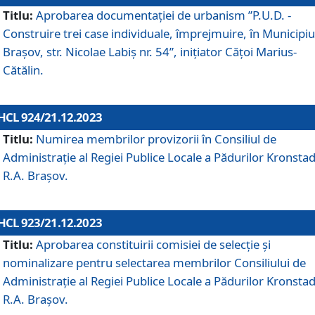
Titlu:
Aprobarea documentaţiei de urbanism ”P.U.D. -
Construire trei case individuale, împrejmuire, în Municipiu
Brașov, str. Nicolae Labiș nr. 54”, inițiator Cățoi Marius-
Cătălin.
HCL 924/21.12.2023
Titlu:
Numirea membrilor provizorii în Consiliul de
Administraţie al Regiei Publice Locale a Pădurilor Kronstad
R.A. Brașov.
HCL 923/21.12.2023
Titlu:
Aprobarea constituirii comisiei de selecție și
nominalizare pentru selectarea membrilor Consiliului de
Administrație al Regiei Publice Locale a Pădurilor Kronstad
R.A. Brașov.