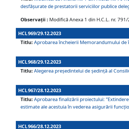
desfășurate de prestatorii serviciilor publice del
Observații :
Modifică Anexa 1 din H.C.L. nr. 791
HCL 969/29.12.2023
Titlu:
Aprobarea încheierii Memorandumului de înț
HCL 968/29.12.2023
Titlu:
Alegerea preşedintelui de şedinţă al Consil
HCL 967/28.12.2023
Titlu:
Aprobarea finalizării proiectului: ”Extinde
estimate ale acestuia în vederea asigurării funcțion
HCL 966/28.12.2023