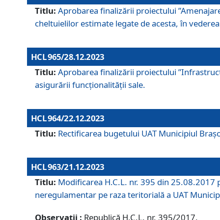
Titlu:
Aprobarea finalizării proiectului ”Amenajar
cheltuielilor estimate legate de acesta, în vederea 
HCL 965/28.12.2023
Titlu:
Aprobarea finalizării proiectului ”Infrastru
asigurării funcționalității sale.
HCL 964/22.12.2023
Titlu:
Rectificarea bugetului UAT Municipiul Bra
HCL 963/21.12.2023
Titlu:
Modificarea H.C.L. nr. 395 din 25.08.2017 p
neregulamentar pe raza teritorială a UAT Municip
Observații :
Republică H.C.L. nr. 395/2017.