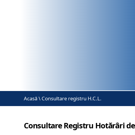
Acasă
\
Consultare registru H.C.L.
Consultare Registru Hotărâri de