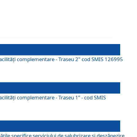
cu facilități complementare - Traseu 2" cod SMIS 126995
 facilităţi complementare - Traseu 1” - cod SMIS
țile specifice serviciului de salubrizare și deszăpezire