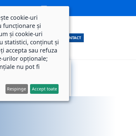
ește cookie-uri
 funcționare și
um și cookie-uri
CONTACT
statistici, conținut și
ți accepta sau refuza
e-urilor opționale;
nțiale nu pot fi
SERVICII
M.O.L.
PUBLICE
Respinge
Accept toate