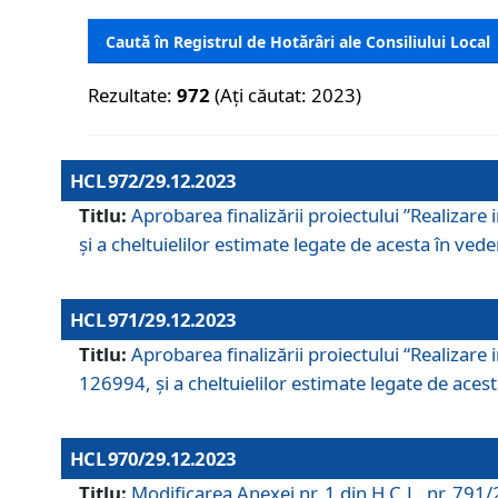
Caută în Registrul de Hotărâri ale Consiliului Local
Rezultate:
972
(Ați căutat: 2023)
HCL 972/29.12.2023
Titlu:
Aprobarea finalizării proiectului ”Realizare
și a cheltuielilor estimate legate de acesta în veder
HCL 971/29.12.2023
Titlu:
Aprobarea finalizării proiectului “Realizare 
126994, și a cheltuielilor estimate legate de acesta
HCL 970/29.12.2023
Titlu:
Modificarea Anexei nr. 1 din H.C.L. nr. 791/2