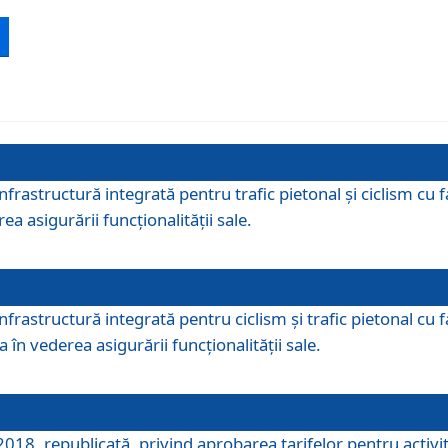
 infrastructură integrată pentru trafic pietonal și ciclism 
ea asigurării funcționalității sale.
infrastructură integrată pentru ciclism şi trafic pietonal cu
 în vederea asigurării funcționalității sale.
018, republicată, privind aprobarea tarifelor pentru activită