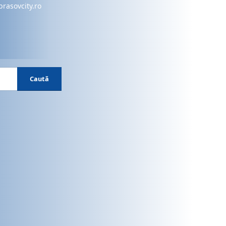
brasovcity.ro
Caută