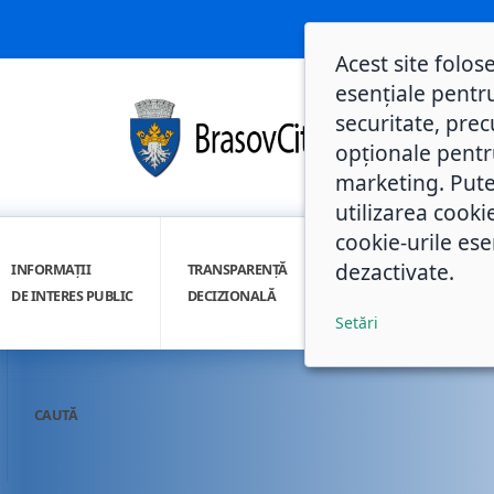
Acest site folos
esențiale pentru
securitate, prec
opționale pentru 
marketing. Pute
utilizarea cooki
cookie-urile ese
dezactivate.
INFORMAȚII
TRANSPARENȚĂ
INTEGRITATE
DE INTERES PUBLIC
DECIZIONALĂ
INSTITUȚIONALĂ
Setări
CAUTĂ