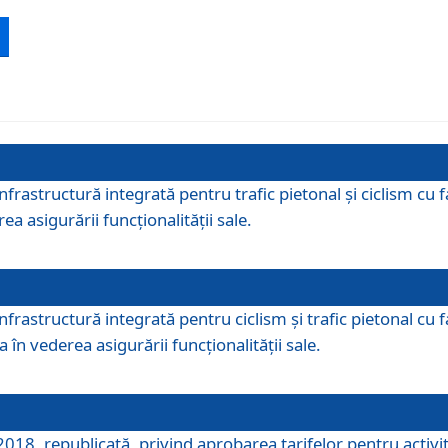
 infrastructură integrată pentru trafic pietonal și ciclism 
ea asigurării funcționalității sale.
infrastructură integrată pentru ciclism şi trafic pietonal cu
 în vederea asigurării funcționalității sale.
018, republicată, privind aprobarea tarifelor pentru activită