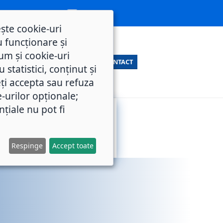
ește cookie-uri
 funcționare și
um și cookie-uri
CONTACT
statistici, conținut și
ți accepta sau refuza
e-urilor opționale;
nțiale nu pot fi
SERVICII
M.O.L.
PUBLICE
Respinge
Accept toate