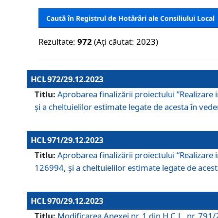
Caută în Registrul de Hotărâri ale Consiliului Local
Rezultate:
972
(Ați căutat: 2023)
HCL 972/29.12.2023
Titlu:
Aprobarea finalizării proiectului ”Realizare
și a cheltuielilor estimate legate de acesta în veder
HCL 971/29.12.2023
Titlu:
Aprobarea finalizării proiectului “Realizare 
126994, și a cheltuielilor estimate legate de acesta
HCL 970/29.12.2023
Titlu:
Modificarea Anexei nr. 1 din H.C.L. nr. 791/2