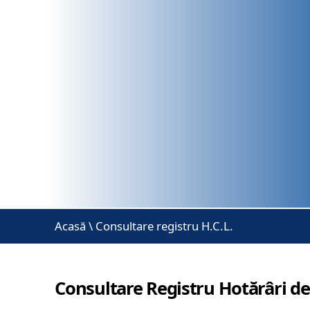
Acasă
\
Consultare registru H.C.L.
Consultare Registru Hotărâri de