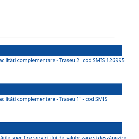
cu facilități complementare - Traseu 2" cod SMIS 126995
 facilităţi complementare - Traseu 1” - cod SMIS
țile specifice serviciului de salubrizare și deszăpezire