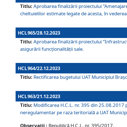
Titlu:
Aprobarea finalizării proiectului ”Amenajar
cheltuielilor estimate legate de acesta, în vederea 
HCL 965/28.12.2023
Titlu:
Aprobarea finalizării proiectului ”Infrastru
asigurării funcționalității sale.
HCL 964/22.12.2023
Titlu:
Rectificarea bugetului UAT Municipiul Bra
HCL 963/21.12.2023
Titlu:
Modificarea H.C.L. nr. 395 din 25.08.2017 p
neregulamentar pe raza teritorială a UAT Municip
Observații :
Republică H.C.L. nr. 395/2017.