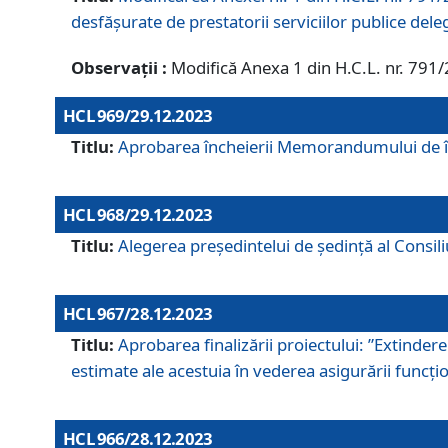
desfășurate de prestatorii serviciilor publice del
Observații :
Modifică Anexa 1 din H.C.L. nr. 791
HCL 969/29.12.2023
Titlu:
Aprobarea încheierii Memorandumului de înț
HCL 968/29.12.2023
Titlu:
Alegerea preşedintelui de şedinţă al Consil
HCL 967/28.12.2023
Titlu:
Aprobarea finalizării proiectului: ”Extinde
estimate ale acestuia în vederea asigurării funcțion
HCL 966/28.12.2023