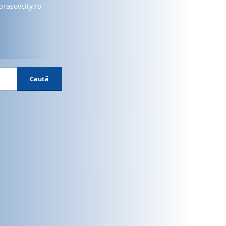
brasovcity.ro
Caută