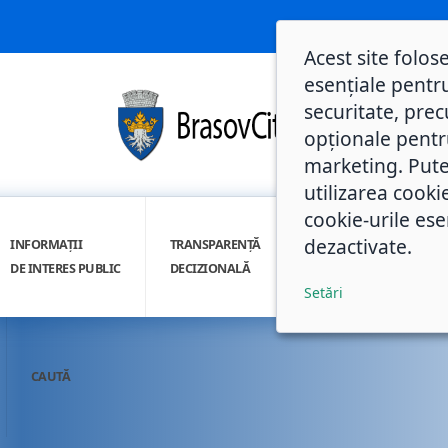
Acest site folos
esențiale pentru
securitate, prec
opționale pentru 
marketing. Pute
utilizarea cooki
cookie-urile ese
dezactivate.
INFORMAȚII
TRANSPARENȚĂ
INTEGRITATE
DE INTERES PUBLIC
DECIZIONALĂ
INSTITUȚIONALĂ
Setări
CAUTĂ