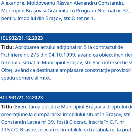
Alexandre, Moldoveanu Răsvan Alexandru Constantin,
Municipiul Braşov şi Grădinița cu Program Normal nr. 32,
pentru imobilul din Brașov, str. Olteț nr. 1.
HCL 932/21.12.2023
Titlu:
Aprobarea actului adițional nr. 5 la contractul de
închiriere nr. 275 din 04.10.1999, având ca obiect închirie
terenului situat în Municipiul Brașov, str. Păcii intersecție st
Olteț, având ca destinație amplasare construcție provizori
spațiu comercial mixt.
HCL 931/21.12.2023
Titlu:
Exercitarea de către Municipiul Brașov a dreptului d
preemțiune la cumpărarea imobilului situat în Brașov, str.
Constantin Lacea nr. 39, fostă Ciocrac, înscris în C.F. nr.
115772 Brașov, precum și imobilele extratabulare, la preț