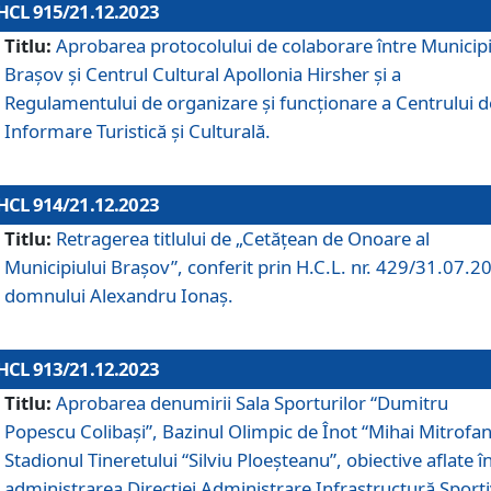
HCL 915/21.12.2023
Titlu:
Aprobarea protocolului de colaborare între Municipi
Brașov și Centrul Cultural Apollonia Hirsher și a
Regulamentului de organizare și funcționare a Centrului d
Informare Turistică și Culturală.
HCL 914/21.12.2023
Titlu:
Retragerea titlului de „Cetățean de Onoare al
Municipiului Brașov”, conferit prin H.C.L. nr. 429/31.07.2
domnului Alexandru Ionaș.
HCL 913/21.12.2023
Titlu:
Aprobarea denumirii Sala Sporturilor “Dumitru
Popescu Colibași”, Bazinul Olimpic de Înot “Mihai Mitrofan
Stadionul Tineretului “Silviu Ploeșteanu”, obiective aflate î
administrarea Direcției Administrare Infrastructură Sport