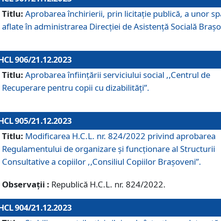
Titlu:
Aprobarea închirierii, prin licitație publică, a unor sp
aflate în administrarea Direcției de Asistență Socială Brașo
HCL 906/21.12.2023
Titlu:
Aprobarea înființării serviciului social ,,Centrul de
Recuperare pentru copii cu dizabilități”.
HCL 905/21.12.2023
Titlu:
Modificarea H.C.L. nr. 824/2022 privind aprobarea
Regulamentului de organizare şi funcţionare al Structurii
Consultative a copiilor ,,Consiliul Copiilor Braşoveni”.
Observații :
Republică H.C.L. nr. 824/2022.
HCL 904/21.12.2023