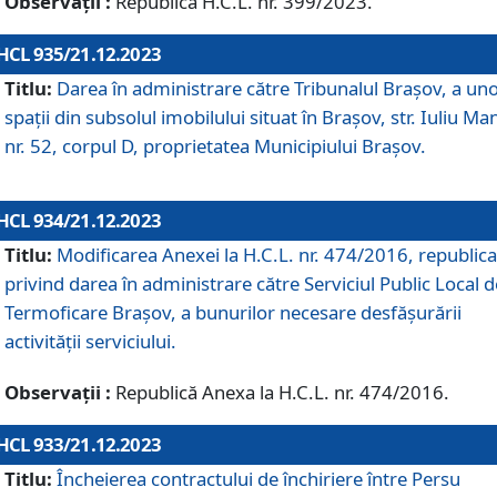
Observații :
Republică H.C.L. nr. 399/2023.
HCL 935/21.12.2023
Titlu:
Darea în administrare către Tribunalul Brașov, a un
spații din subsolul imobilului situat în Brașov, str. Iuliu Ma
nr. 52, corpul D, proprietatea Municipiului Brașov.
HCL 934/21.12.2023
Titlu:
Modificarea Anexei la H.C.L. nr. 474/2016, republica
privind darea în administrare către Serviciul Public Local d
Termoficare Braşov, a bunurilor necesare desfăşurării
activităţii serviciului.
Observații :
Republică Anexa la H.C.L. nr. 474/2016.
HCL 933/21.12.2023
Titlu:
Încheierea contractului de închiriere între Persu