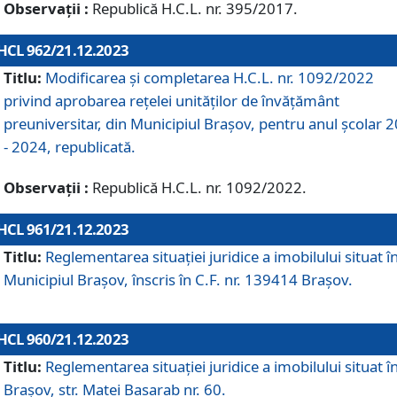
Observații :
Republică H.C.L. nr. 395/2017.
HCL 962/21.12.2023
Titlu:
Modificarea și completarea H.C.L. nr. 1092/2022
privind aprobarea rețelei unităților de învăţământ
preuniversitar, din Municipiul Braşov, pentru anul școlar 
- 2024, republicată.
Observații :
Republică H.C.L. nr. 1092/2022.
HCL 961/21.12.2023
Titlu:
Reglementarea situației juridice a imobilului situat î
Municipiul Brașov, înscris în C.F. nr. 139414 Brașov.
HCL 960/21.12.2023
Titlu:
Reglementarea situației juridice a imobilului situat î
Brașov, str. Matei Basarab nr. 60.