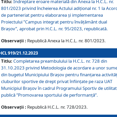
Titlu:
Îndreptare eroare materială din Anexa la H.C.L. nr.
801/2023 privind încheierea Actului adițional nr. 1 la Acor
de parteneriat pentru elaborarea și implementarea
Proiectului ”Campus integrat pentru învățământ dual
Brașov”, aprobat prin H.C.L. nr. 95/2023, republicată.
Observații :
Republică Anexa la H.C.L. nr. 801/2023.
HCL 919/21.12.2023
Titlu:
Completarea preambulului la H.C.L. nr. 728 din
31.10.2023 privind Metodologia de acordare a unor sum
din bugetul Municipiului Brașov pentru finanțarea activităț
cluburilor sportive de drept privat înființate pe raza UAT
Municipiul Brașov în cadrul Programului Sportiv de utilita
publică ”Promovarea sportului de performanță”.
Observații :
Republică H.C.L. nr. 728/2023.