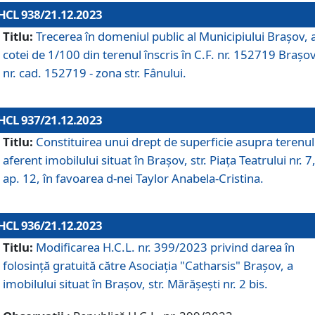
HCL 938/21.12.2023
Titlu:
Trecerea în domeniul public al Municipiului Braşov, 
cotei de 1/100 din terenul înscris în C.F. nr. 152719 Brașov
nr. cad. 152719 - zona str. Fânului.
HCL 937/21.12.2023
Titlu:
Constituirea unui drept de superficie asupra terenul
aferent imobilului situat în Brașov, str. Piața Teatrului nr. 7
ap. 12, în favoarea d-nei Taylor Anabela-Cristina.
HCL 936/21.12.2023
Titlu:
Modificarea H.C.L. nr. 399/2023 privind darea în
folosinţă gratuită către Asociaţia "Catharsis" Brașov, a
imobilului situat în Braşov, str. Mărăşeşti nr. 2 bis.