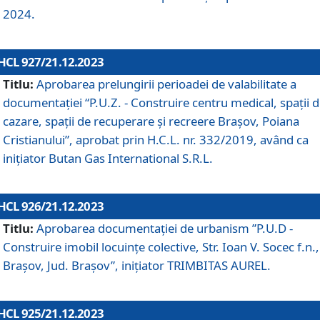
2024.
HCL 927/21.12.2023
Titlu:
Aprobarea prelungirii perioadei de valabilitate a
documentaţiei “P.U.Z. - Construire centru medical, spații 
cazare, spații de recuperare și recreere Brașov, Poiana
Cristianului”, aprobat prin H.C.L. nr. 332/2019, având ca
inițiator Butan Gas International S.R.L.
HCL 926/21.12.2023
Titlu:
Aprobarea documentaţiei de urbanism ”P.U.D -
Construire imobil locuințe colective, Str. Ioan V. Socec f.n.,
Brașov, Jud. Brașov”, inițiator TRIMBITAS AUREL.
HCL 925/21.12.2023