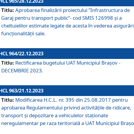
HCL 965/28.12.2023
Titlu:
Aprobarea finalizării proiectului ”Infrastructura de
Garaj pentru transport public”- cod SMIS 126998 și a
cheltuielilor estimate legate de acesta în vederea asigurări
funcționalității sale.
HCL 964/22.12.2023
Titlu:
Rectificarea bugetului UAT Municipiul Braşov -
DECEMBRIE 2023.
HCL 963/21.12.2023
Titlu:
Modificarea H.C.L. nr. 395 din 25.08.2017 pentru
aprobarea Regulamentului privind activitățile de ridicare,
transport şi depozitare a vehiculelor staționate
neregulamentar pe raza teritorială a UAT Municipiul Braşo