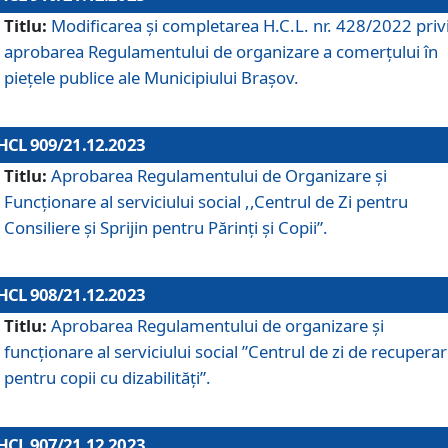
Titlu:
Modificarea și completarea H.C.L. nr. 428/2022 priv
aprobarea Regulamentului de organizare a comerțului în
piețele publice ale Municipiului Braşov.
HCL 909/21.12.2023
Titlu:
Aprobarea Regulamentului de Organizare și
Funcționare al serviciului social ,,Centrul de Zi pentru
Consiliere şi Sprijin pentru Părinţi şi Copii”.
HCL 908/21.12.2023
Titlu:
Aprobarea Regulamentului de organizare şi
funcţionare al serviciului social ”Centrul de zi de recupera
pentru copii cu dizabilități”.
HCL 907/21.12.2023