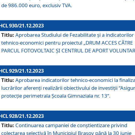
de 986.000 euro, exclusiv TVA.
HCL 930/21.12.2023
Titlu:
Aprobarea Studiului de Fezabilitate și a indicatorilor
tehnico-economici pentru proiectul „DRUM ACCES CĂTRE
PARCUL FOTOVOLTAIC ȘI CENTRUL DE APORT VOLUNTAR
HCL 929/21.12.2023
Titlu:
Aprobarea indicatorilor tehnico-economici la finaliz
lucrărilor aferenți realizării obiectivului de investiții “Asigu
protecție perimetrala Școala Gimnaziala nr. 13“.
HCL 928/21.12.2023
Titlu:
Continuarea campaniei de conștientizare privind
colectarea selectivă în Municipiul Braşov până la 30 iunie