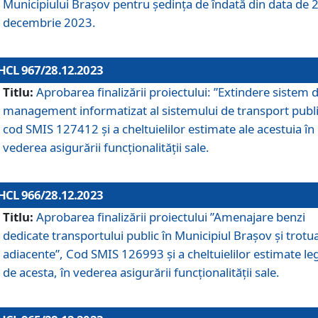
Municipiului Braşov pentru ședința de îndată din data de 
decembrie 2023.
HCL 967/28.12.2023
Titlu:
Aprobarea finalizării proiectului: ”Extindere sistem 
management informatizat al sistemului de transport publi
cod SMIS 127412 și a cheltuielilor estimate ale acestuia în
vederea asigurării funcționalității sale.
HCL 966/28.12.2023
Titlu:
Aprobarea finalizării proiectului ”Amenajare benzi
dedicate transportului public în Municipiul Brașov şi trotu
adiacente”, Cod SMIS 126993 și a cheltuielilor estimate le
de acesta, în vederea asigurării funcționalității sale.