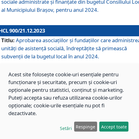
sociale administrate și finanțate din bugetul Consiliului Lo
al Municipiului Brașov, pentru anul 2024.
HCL 900/21.12.2023
Titlu:
Aprobarea asociațiilor şi fundațiilor care administre
unități de asistenţă socială, îndreptăţite să primească
subvenţii de la bugetul local în anul 2024.
Acest site folosește cookie-uri esențiale pentru
HCL 899/21.12.2023
funcționare și securitate, precum și cookie-uri
Titlu:
Aprobarea standardelor de cost pentru serviciile
opționale pentru statistici, conținut și marketing.
sociale furnizate în cadrul Direcției de Asistență Socială
Puteți accepta sau refuza utilizarea cookie-urilor
Brașov, pentru anul 2024.
opționale; cookie-urile esențiale nu pot fi
dezactivate.
HCL 898/21.12.2023
Respinge
Accept toate
Setări
Titlu:
Modificarea Anexei la H.C.L. nr. 91 din 09.02.2018,