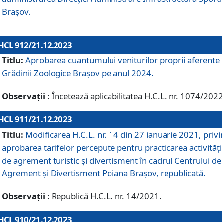
Brașov.
HCL 912/21.12.2023
Titlu:
Aprobarea cuantumului veniturilor proprii aferente
Grădinii Zoologice Braşov pe anul 2024.
Observații :
Încetează aplicabilitatea H.C.L. nr. 1074/2022
HCL 911/21.12.2023
Titlu:
Modificarea H.C.L. nr. 14 din 27 ianuarie 2021, priv
aprobarea tarifelor percepute pentru practicarea activități
de agrement turistic și divertisment în cadrul Centrului de
Agrement și Divertisment Poiana Brașov, republicată.
Observații :
Republică H.C.L. nr. 14/2021.
HCL 910/21.12.2023