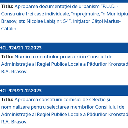
Titlu:
Aprobarea documentaţiei de urbanism ”P.U.D. -
Construire trei case individuale, împrejmuire, în Municipiu
Brașov, str. Nicolae Labiș nr. 54”, inițiator Cățoi Marius-
Cătălin.
HCL 924/21.12.2023
Titlu:
Numirea membrilor provizorii în Consiliul de
Administraţie al Regiei Publice Locale a Pădurilor Kronstad
R.A. Brașov.
HCL 923/21.12.2023
Titlu:
Aprobarea constituirii comisiei de selecție și
nominalizare pentru selectarea membrilor Consiliului de
Administrație al Regiei Publice Locale a Pădurilor Kronstad
R.A. Brașov.