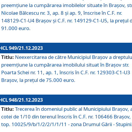
preemțiune la cumpărarea imobilelor situate în Brașov, str
Nicolae Bălcescu nr. 3, ap. 8 și ap. 9, înscrise în C.F. nr.
148129-C1-U4 Brașov și C.F. nr. 149129-C1-U5, la prețul 
91.000 euro.
HCL 949/21.12.2023
Titlu:
Neexercitarea de către Municipiul Brașov a dreptulu
preemțiune la cumpărarea imobilului situat în Brașov str.
Poarta Schei nr. 11, ap. 1, înscris în C.F. nr. 129303-C1-U3
Brașov, la prețul de 75.000 euro.
HCL 948/21.12.2023
Titlu:
Trecerea în domeniul public al Municipiului Braşov, 
cotei de 1/10 din terenul înscris în C.F. nr. 106466 Brașov, 
top. 10025/9/b/1/2/2/1/1/11 - zona Drumul Gării - Stupini