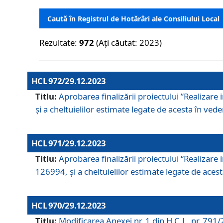
Caută în Registrul de Hotărâri ale Consiliului Local
Rezultate:
972
(Ați căutat: 2023)
HCL 972/29.12.2023
Titlu:
Aprobarea finalizării proiectului ”Realizare
și a cheltuielilor estimate legate de acesta în veder
HCL 971/29.12.2023
Titlu:
Aprobarea finalizării proiectului “Realizare 
126994, și a cheltuielilor estimate legate de acesta
HCL 970/29.12.2023
Titlu:
Modificarea Anexei nr. 1 din H.C.L. nr. 791/2