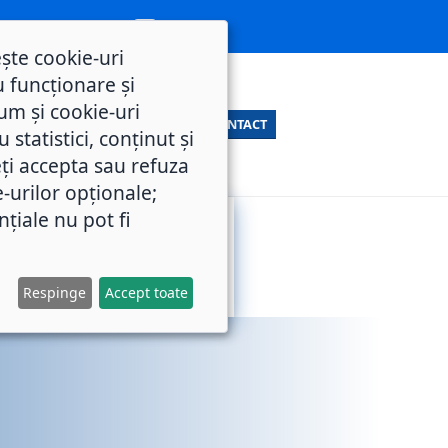
ește cookie-uri
 funcționare și
um și cookie-uri
CONTACT
statistici, conținut și
ți accepta sau refuza
e-urilor opționale;
nțiale nu pot fi
SERVICII
M.O.L.
PUBLICE
Respinge
Accept toate