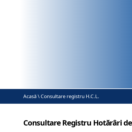
Acasă
\
Consultare registru H.C.L.
Consultare Registru Hotărâri de