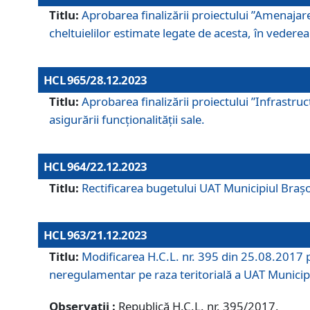
Titlu:
Aprobarea finalizării proiectului ”Amenajar
cheltuielilor estimate legate de acesta, în vederea 
HCL 965/28.12.2023
Titlu:
Aprobarea finalizării proiectului ”Infrastru
asigurării funcționalității sale.
HCL 964/22.12.2023
Titlu:
Rectificarea bugetului UAT Municipiul Bra
HCL 963/21.12.2023
Titlu:
Modificarea H.C.L. nr. 395 din 25.08.2017 p
neregulamentar pe raza teritorială a UAT Municip
Observații :
Republică H.C.L. nr. 395/2017.