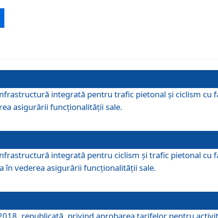
 infrastructură integrată pentru trafic pietonal și ciclism 
ea asigurării funcționalității sale.
infrastructură integrată pentru ciclism şi trafic pietonal cu
 în vederea asigurării funcționalității sale.
018, republicată, privind aprobarea tarifelor pentru activită