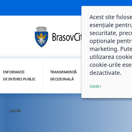
Acest site folos
esențiale pentru
securitate, prec
opționale pentru 
marketing. Pute
utilizarea cooki
cookie-urile ese
dezactivate.
INFORMAȚII
TRANSPARENȚĂ
INTEGRITATE
DE INTERES PUBLIC
DECIZIONALĂ
INSTITUȚIONALĂ
Setări
CAUTĂ