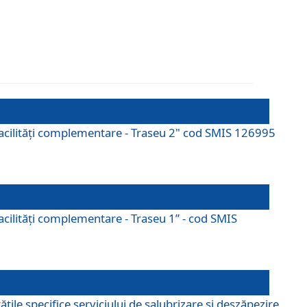
cu facilități complementare - Traseu 2" cod SMIS 126995
 facilităţi complementare - Traseu 1” - cod SMIS
țile specifice serviciului de salubrizare și deszăpezire