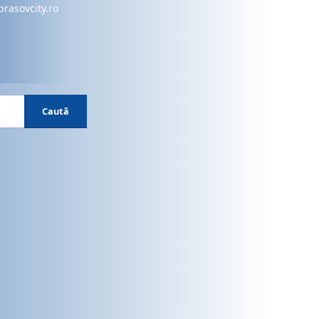
brasovcity.ro
Caută