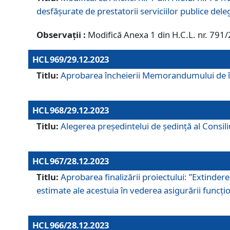
desfășurate de prestatorii serviciilor publice del
Observații :
Modifică Anexa 1 din H.C.L. nr. 791
HCL 969/29.12.2023
Titlu:
Aprobarea încheierii Memorandumului de înț
HCL 968/29.12.2023
Titlu:
Alegerea preşedintelui de şedinţă al Consil
HCL 967/28.12.2023
Titlu:
Aprobarea finalizării proiectului: ”Extinde
estimate ale acestuia în vederea asigurării funcțion
HCL 966/28.12.2023