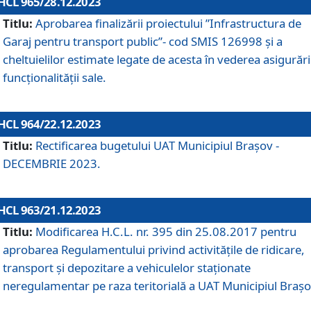
HCL 965/28.12.2023
Titlu:
Aprobarea finalizării proiectului ”Infrastructura de
Garaj pentru transport public”- cod SMIS 126998 și a
cheltuielilor estimate legate de acesta în vederea asigurări
funcționalității sale.
HCL 964/22.12.2023
Titlu:
Rectificarea bugetului UAT Municipiul Braşov -
DECEMBRIE 2023.
HCL 963/21.12.2023
Titlu:
Modificarea H.C.L. nr. 395 din 25.08.2017 pentru
aprobarea Regulamentului privind activitățile de ridicare,
transport şi depozitare a vehiculelor staționate
neregulamentar pe raza teritorială a UAT Municipiul Braşo