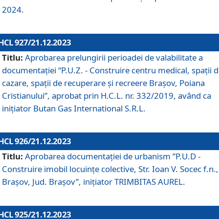
2024.
HCL 927/21.12.2023
Titlu:
Aprobarea prelungirii perioadei de valabilitate a
documentaţiei “P.U.Z. - Construire centru medical, spații 
cazare, spații de recuperare și recreere Brașov, Poiana
Cristianului”, aprobat prin H.C.L. nr. 332/2019, având ca
inițiator Butan Gas International S.R.L.
HCL 926/21.12.2023
Titlu:
Aprobarea documentaţiei de urbanism ”P.U.D -
Construire imobil locuințe colective, Str. Ioan V. Socec f.n.,
Brașov, Jud. Brașov”, inițiator TRIMBITAS AUREL.
HCL 925/21.12.2023