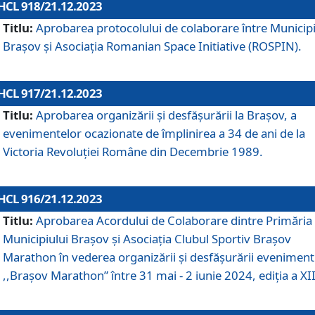
HCL 918/21.12.2023
Titlu:
Aprobarea protocolului de colaborare între Municipi
Brașov și Asociația Romanian Space Initiative (ROSPIN).
HCL 917/21.12.2023
Titlu:
Aprobarea organizării şi desfăşurării la Braşov, a
evenimentelor ocazionate de împlinirea a 34 de ani de la
Victoria Revoluţiei Române din Decembrie 1989.
HCL 916/21.12.2023
Titlu:
Aprobarea Acordului de Colaborare dintre Primăria
Municipiului Brașov și Asociația Clubul Sportiv Brașov
Marathon în vederea organizării și desfășurării eveniment
,,Brașov Marathon” între 31 mai - 2 iunie 2024, ediția a XII