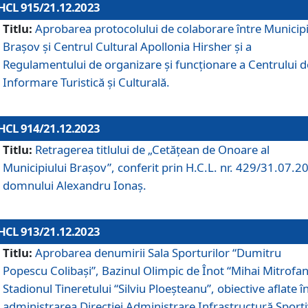
HCL 915/21.12.2023
Titlu:
Aprobarea protocolului de colaborare între Municipi
Brașov și Centrul Cultural Apollonia Hirsher și a
Regulamentului de organizare și funcționare a Centrului d
Informare Turistică și Culturală.
HCL 914/21.12.2023
Titlu:
Retragerea titlului de „Cetățean de Onoare al
Municipiului Brașov”, conferit prin H.C.L. nr. 429/31.07.2
domnului Alexandru Ionaș.
HCL 913/21.12.2023
Titlu:
Aprobarea denumirii Sala Sporturilor “Dumitru
Popescu Colibași”, Bazinul Olimpic de Înot “Mihai Mitrofan
Stadionul Tineretului “Silviu Ploeșteanu”, obiective aflate î
administrarea Direcției Administrare Infrastructură Sport