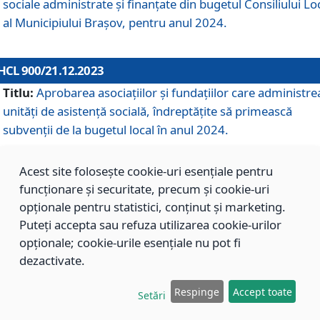
sociale administrate și finanțate din bugetul Consiliului Lo
al Municipiului Brașov, pentru anul 2024.
HCL 900/21.12.2023
Titlu:
Aprobarea asociațiilor şi fundațiilor care administre
unități de asistenţă socială, îndreptăţite să primească
subvenţii de la bugetul local în anul 2024.
Acest site folosește cookie-uri esențiale pentru
HCL 899/21.12.2023
funcționare și securitate, precum și cookie-uri
Titlu:
Aprobarea standardelor de cost pentru serviciile
opționale pentru statistici, conținut și marketing.
sociale furnizate în cadrul Direcției de Asistență Socială
Puteți accepta sau refuza utilizarea cookie-urilor
Brașov, pentru anul 2024.
opționale; cookie-urile esențiale nu pot fi
dezactivate.
HCL 898/21.12.2023
Respinge
Accept toate
Setări
Titlu:
Modificarea Anexei la H.C.L. nr. 91 din 09.02.2018,