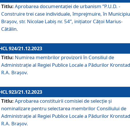
Titlu:
Aprobarea documentaţiei de urbanism ”P.U.D. -
Construire trei case individuale, împrejmuire, în Municipiu
Brașov, str. Nicolae Labiș nr. 54”, inițiator Cățoi Marius-
Cătălin.
HCL 924/21.12.2023
Titlu:
Numirea membrilor provizorii în Consiliul de
Administraţie al Regiei Publice Locale a Pădurilor Kronstad
R.A. Brașov.
HCL 923/21.12.2023
Titlu:
Aprobarea constituirii comisiei de selecție și
nominalizare pentru selectarea membrilor Consiliului de
Administrație al Regiei Publice Locale a Pădurilor Kronstad
R.A. Brașov.