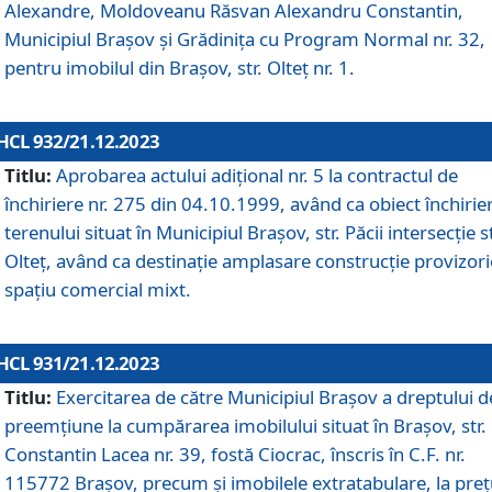
Alexandre, Moldoveanu Răsvan Alexandru Constantin,
Municipiul Braşov şi Grădinița cu Program Normal nr. 32,
pentru imobilul din Brașov, str. Olteț nr. 1.
HCL 932/21.12.2023
Titlu:
Aprobarea actului adițional nr. 5 la contractul de
închiriere nr. 275 din 04.10.1999, având ca obiect închirie
terenului situat în Municipiul Brașov, str. Păcii intersecție st
Olteț, având ca destinație amplasare construcție provizori
spațiu comercial mixt.
HCL 931/21.12.2023
Titlu:
Exercitarea de către Municipiul Brașov a dreptului d
preemțiune la cumpărarea imobilului situat în Brașov, str.
Constantin Lacea nr. 39, fostă Ciocrac, înscris în C.F. nr.
115772 Brașov, precum și imobilele extratabulare, la preț