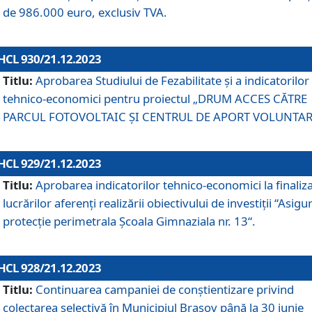
de 986.000 euro, exclusiv TVA.
HCL 930/21.12.2023
Titlu:
Aprobarea Studiului de Fezabilitate și a indicatorilor
tehnico-economici pentru proiectul „DRUM ACCES CĂTRE
PARCUL FOTOVOLTAIC ȘI CENTRUL DE APORT VOLUNTAR
HCL 929/21.12.2023
Titlu:
Aprobarea indicatorilor tehnico-economici la finaliz
lucrărilor aferenți realizării obiectivului de investiții “Asigu
protecție perimetrala Școala Gimnaziala nr. 13“.
HCL 928/21.12.2023
Titlu:
Continuarea campaniei de conștientizare privind
colectarea selectivă în Municipiul Braşov până la 30 iunie