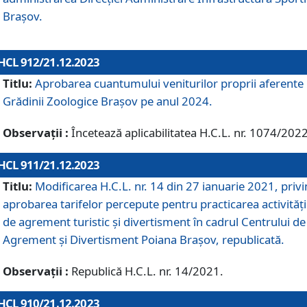
Brașov.
HCL 912/21.12.2023
Titlu:
Aprobarea cuantumului veniturilor proprii aferente
Grădinii Zoologice Braşov pe anul 2024.
Observații :
Încetează aplicabilitatea H.C.L. nr. 1074/2022
HCL 911/21.12.2023
Titlu:
Modificarea H.C.L. nr. 14 din 27 ianuarie 2021, priv
aprobarea tarifelor percepute pentru practicarea activități
de agrement turistic și divertisment în cadrul Centrului de
Agrement și Divertisment Poiana Brașov, republicată.
Observații :
Republică H.C.L. nr. 14/2021.
HCL 910/21.12.2023