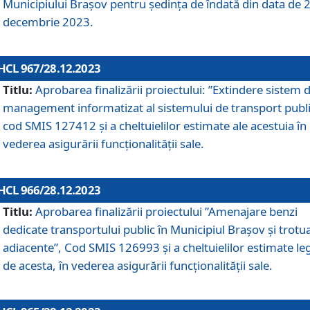
Municipiului Braşov pentru ședința de îndată din data de 
decembrie 2023.
HCL 967/28.12.2023
Titlu:
Aprobarea finalizării proiectului: ”Extindere sistem 
management informatizat al sistemului de transport publi
cod SMIS 127412 și a cheltuielilor estimate ale acestuia în
vederea asigurării funcționalității sale.
HCL 966/28.12.2023
Titlu:
Aprobarea finalizării proiectului ”Amenajare benzi
dedicate transportului public în Municipiul Brașov şi trotu
adiacente”, Cod SMIS 126993 și a cheltuielilor estimate le
de acesta, în vederea asigurării funcționalității sale.