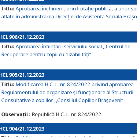
Titlu:
Aprobarea închirierii, prin licitație publică, a unor sp
aflate în administrarea Direcției de Asistență Socială Brașo
HCL 906/21.12.2023
Titlu:
Aprobarea înființării serviciului social ,,Centrul de
Recuperare pentru copii cu dizabilități”.
HCL 905/21.12.2023
Titlu:
Modificarea H.C.L. nr. 824/2022 privind aprobarea
Regulamentului de organizare şi funcţionare al Structurii
Consultative a copiilor ,,Consiliul Copiilor Braşoveni”.
Observații :
Republică H.C.L. nr. 824/2022.
HCL 904/21.12.2023