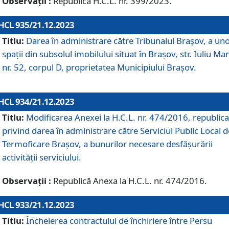
Observații :
Republică H.C.L. nr. 399/2023.
HCL 935/21.12.2023
Titlu:
Darea în administrare către Tribunalul Brașov, a un
spații din subsolul imobilului situat în Brașov, str. Iuliu Ma
nr. 52, corpul D, proprietatea Municipiului Brașov.
HCL 934/21.12.2023
Titlu:
Modificarea Anexei la H.C.L. nr. 474/2016, republica
privind darea în administrare către Serviciul Public Local d
Termoficare Braşov, a bunurilor necesare desfăşurării
activităţii serviciului.
Observații :
Republică Anexa la H.C.L. nr. 474/2016.
HCL 933/21.12.2023
Titlu:
Încheierea contractului de închiriere între Persu