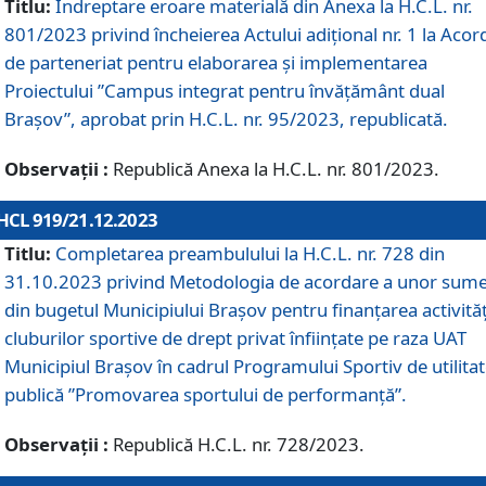
Titlu:
Îndreptare eroare materială din Anexa la H.C.L. nr.
801/2023 privind încheierea Actului adițional nr. 1 la Acor
de parteneriat pentru elaborarea și implementarea
Proiectului ”Campus integrat pentru învățământ dual
Brașov”, aprobat prin H.C.L. nr. 95/2023, republicată.
Observații :
Republică Anexa la H.C.L. nr. 801/2023.
HCL 919/21.12.2023
Titlu:
Completarea preambulului la H.C.L. nr. 728 din
31.10.2023 privind Metodologia de acordare a unor sum
din bugetul Municipiului Brașov pentru finanțarea activităț
cluburilor sportive de drept privat înființate pe raza UAT
Municipiul Brașov în cadrul Programului Sportiv de utilita
publică ”Promovarea sportului de performanță”.
Observații :
Republică H.C.L. nr. 728/2023.