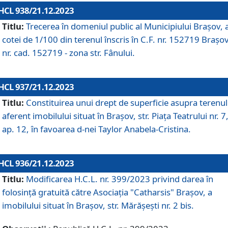
HCL 938/21.12.2023
Titlu:
Trecerea în domeniul public al Municipiului Braşov, 
cotei de 1/100 din terenul înscris în C.F. nr. 152719 Brașov
nr. cad. 152719 - zona str. Fânului.
HCL 937/21.12.2023
Titlu:
Constituirea unui drept de superficie asupra terenul
aferent imobilului situat în Brașov, str. Piața Teatrului nr. 7
ap. 12, în favoarea d-nei Taylor Anabela-Cristina.
HCL 936/21.12.2023
Titlu:
Modificarea H.C.L. nr. 399/2023 privind darea în
folosinţă gratuită către Asociaţia "Catharsis" Brașov, a
imobilului situat în Braşov, str. Mărăşeşti nr. 2 bis.