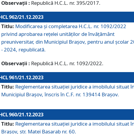
Observații :
Republică H.C.L. nr. 395/2017.
HCL 962/21.12.2023
Titlu:
Modificarea și completarea H.C.L. nr. 1092/2022
privind aprobarea rețelei unităților de învăţământ
preuniversitar, din Municipiul Braşov, pentru anul școlar 
- 2024, republicată.
Observații :
Republică H.C.L. nr. 1092/2022.
HCL 961/21.12.2023
Titlu:
Reglementarea situației juridice a imobilului situat î
Municipiul Brașov, înscris în C.F. nr. 139414 Brașov.
HCL 960/21.12.2023
Titlu:
Reglementarea situației juridice a imobilului situat î
Brașov, str. Matei Basarab nr. 60.