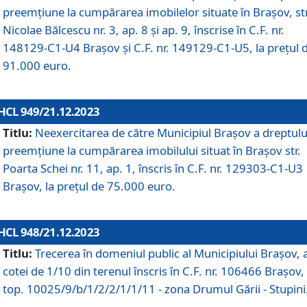
preemțiune la cumpărarea imobilelor situate în Brașov, str
Nicolae Bălcescu nr. 3, ap. 8 și ap. 9, înscrise în C.F. nr.
148129-C1-U4 Brașov și C.F. nr. 149129-C1-U5, la prețul 
91.000 euro.
HCL 949/21.12.2023
Titlu:
Neexercitarea de către Municipiul Brașov a dreptulu
preemțiune la cumpărarea imobilului situat în Brașov str.
Poarta Schei nr. 11, ap. 1, înscris în C.F. nr. 129303-C1-U3
Brașov, la prețul de 75.000 euro.
HCL 948/21.12.2023
Titlu:
Trecerea în domeniul public al Municipiului Braşov, 
cotei de 1/10 din terenul înscris în C.F. nr. 106466 Brașov, 
top. 10025/9/b/1/2/2/1/1/11 - zona Drumul Gării - Stupini