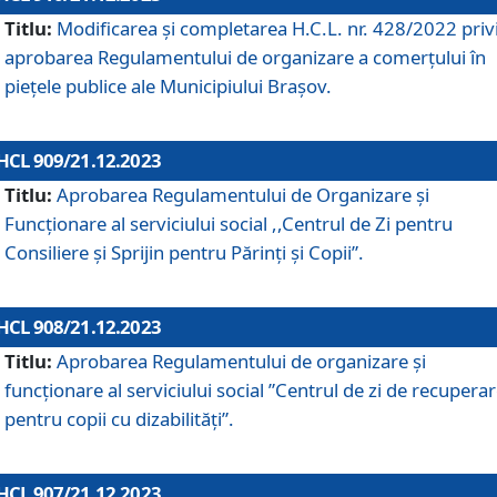
Titlu:
Modificarea și completarea H.C.L. nr. 428/2022 priv
aprobarea Regulamentului de organizare a comerțului în
piețele publice ale Municipiului Braşov.
HCL 909/21.12.2023
Titlu:
Aprobarea Regulamentului de Organizare și
Funcționare al serviciului social ,,Centrul de Zi pentru
Consiliere şi Sprijin pentru Părinţi şi Copii”.
HCL 908/21.12.2023
Titlu:
Aprobarea Regulamentului de organizare şi
funcţionare al serviciului social ”Centrul de zi de recupera
pentru copii cu dizabilități”.
HCL 907/21.12.2023