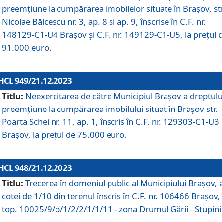
preemțiune la cumpărarea imobilelor situate în Brașov, str
Nicolae Bălcescu nr. 3, ap. 8 și ap. 9, înscrise în C.F. nr.
148129-C1-U4 Brașov și C.F. nr. 149129-C1-U5, la prețul 
91.000 euro.
HCL 949/21.12.2023
Titlu:
Neexercitarea de către Municipiul Brașov a dreptulu
preemțiune la cumpărarea imobilului situat în Brașov str.
Poarta Schei nr. 11, ap. 1, înscris în C.F. nr. 129303-C1-U3
Brașov, la prețul de 75.000 euro.
HCL 948/21.12.2023
Titlu:
Trecerea în domeniul public al Municipiului Braşov, 
cotei de 1/10 din terenul înscris în C.F. nr. 106466 Brașov, 
top. 10025/9/b/1/2/2/1/1/11 - zona Drumul Gării - Stupini