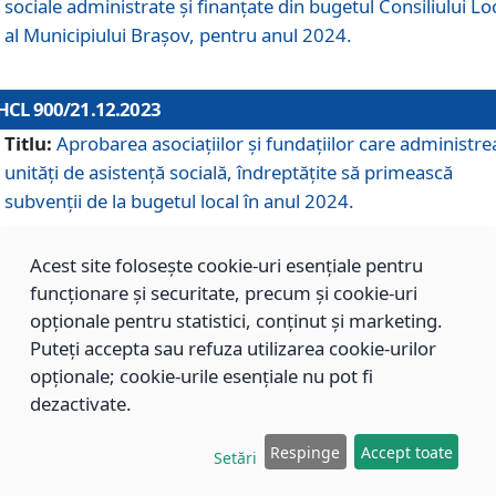
sociale administrate și finanțate din bugetul Consiliului Lo
al Municipiului Brașov, pentru anul 2024.
HCL 900/21.12.2023
Titlu:
Aprobarea asociațiilor şi fundațiilor care administre
unități de asistenţă socială, îndreptăţite să primească
subvenţii de la bugetul local în anul 2024.
Acest site folosește cookie-uri esențiale pentru
HCL 899/21.12.2023
funcționare și securitate, precum și cookie-uri
Titlu:
Aprobarea standardelor de cost pentru serviciile
opționale pentru statistici, conținut și marketing.
sociale furnizate în cadrul Direcției de Asistență Socială
Puteți accepta sau refuza utilizarea cookie-urilor
Brașov, pentru anul 2024.
opționale; cookie-urile esențiale nu pot fi
dezactivate.
HCL 898/21.12.2023
Respinge
Accept toate
Setări
Titlu:
Modificarea Anexei la H.C.L. nr. 91 din 09.02.2018,