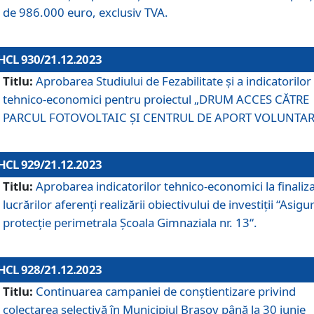
de 986.000 euro, exclusiv TVA.
HCL 930/21.12.2023
Titlu:
Aprobarea Studiului de Fezabilitate și a indicatorilor
tehnico-economici pentru proiectul „DRUM ACCES CĂTRE
PARCUL FOTOVOLTAIC ȘI CENTRUL DE APORT VOLUNTAR
HCL 929/21.12.2023
Titlu:
Aprobarea indicatorilor tehnico-economici la finaliz
lucrărilor aferenți realizării obiectivului de investiții “Asigu
protecție perimetrala Școala Gimnaziala nr. 13“.
HCL 928/21.12.2023
Titlu:
Continuarea campaniei de conștientizare privind
colectarea selectivă în Municipiul Braşov până la 30 iunie