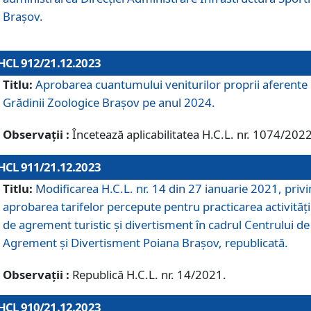
Brașov.
HCL 912/21.12.2023
Titlu:
Aprobarea cuantumului veniturilor proprii aferente
Grădinii Zoologice Braşov pe anul 2024.
Observații :
Încetează aplicabilitatea H.C.L. nr. 1074/2022
HCL 911/21.12.2023
Titlu:
Modificarea H.C.L. nr. 14 din 27 ianuarie 2021, priv
aprobarea tarifelor percepute pentru practicarea activități
de agrement turistic și divertisment în cadrul Centrului de
Agrement și Divertisment Poiana Brașov, republicată.
Observații :
Republică H.C.L. nr. 14/2021.
HCL 910/21.12.2023