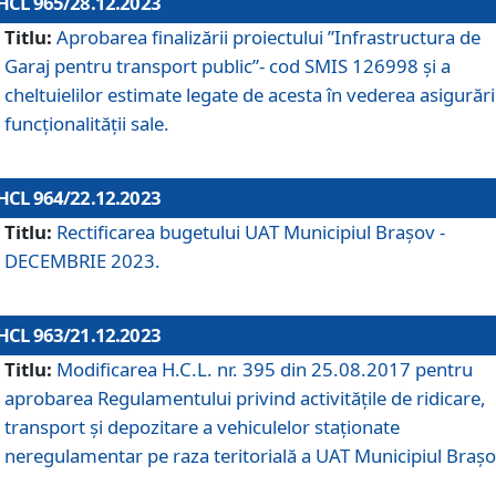
HCL 965/28.12.2023
Titlu:
Aprobarea finalizării proiectului ”Infrastructura de
Garaj pentru transport public”- cod SMIS 126998 și a
cheltuielilor estimate legate de acesta în vederea asigurări
funcționalității sale.
HCL 964/22.12.2023
Titlu:
Rectificarea bugetului UAT Municipiul Braşov -
DECEMBRIE 2023.
HCL 963/21.12.2023
Titlu:
Modificarea H.C.L. nr. 395 din 25.08.2017 pentru
aprobarea Regulamentului privind activitățile de ridicare,
transport şi depozitare a vehiculelor staționate
neregulamentar pe raza teritorială a UAT Municipiul Braşo