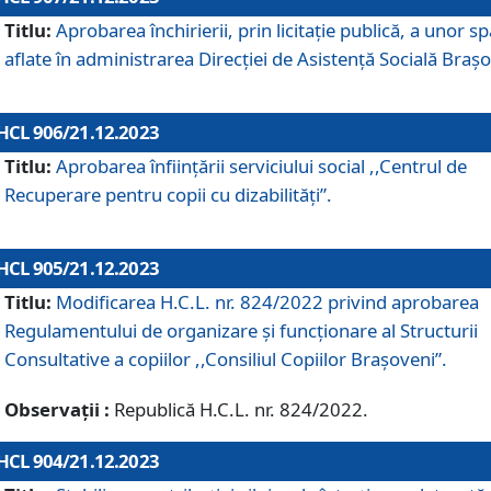
Titlu:
Aprobarea închirierii, prin licitație publică, a unor sp
aflate în administrarea Direcției de Asistență Socială Brașo
HCL 906/21.12.2023
Titlu:
Aprobarea înființării serviciului social ,,Centrul de
Recuperare pentru copii cu dizabilități”.
HCL 905/21.12.2023
Titlu:
Modificarea H.C.L. nr. 824/2022 privind aprobarea
Regulamentului de organizare şi funcţionare al Structurii
Consultative a copiilor ,,Consiliul Copiilor Braşoveni”.
Observații :
Republică H.C.L. nr. 824/2022.
HCL 904/21.12.2023