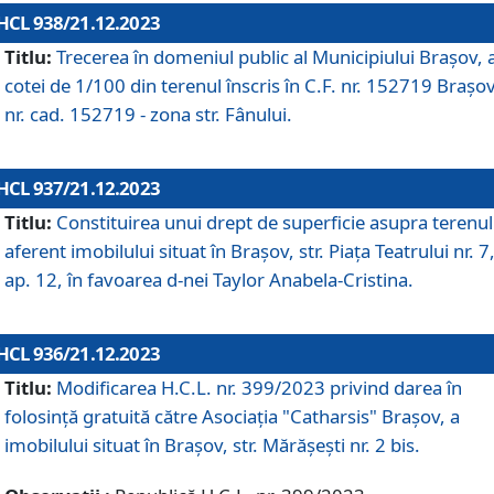
HCL 938/21.12.2023
Titlu:
Trecerea în domeniul public al Municipiului Braşov, 
cotei de 1/100 din terenul înscris în C.F. nr. 152719 Brașov
nr. cad. 152719 - zona str. Fânului.
HCL 937/21.12.2023
Titlu:
Constituirea unui drept de superficie asupra terenul
aferent imobilului situat în Brașov, str. Piața Teatrului nr. 7
ap. 12, în favoarea d-nei Taylor Anabela-Cristina.
HCL 936/21.12.2023
Titlu:
Modificarea H.C.L. nr. 399/2023 privind darea în
folosinţă gratuită către Asociaţia "Catharsis" Brașov, a
imobilului situat în Braşov, str. Mărăşeşti nr. 2 bis.