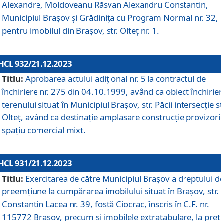
Alexandre, Moldoveanu Răsvan Alexandru Constantin,
Municipiul Braşov şi Grădinița cu Program Normal nr. 32,
pentru imobilul din Brașov, str. Olteț nr. 1.
HCL 932/21.12.2023
Titlu:
Aprobarea actului adițional nr. 5 la contractul de
închiriere nr. 275 din 04.10.1999, având ca obiect închirie
terenului situat în Municipiul Brașov, str. Păcii intersecție st
Olteț, având ca destinație amplasare construcție provizori
spațiu comercial mixt.
HCL 931/21.12.2023
Titlu:
Exercitarea de către Municipiul Brașov a dreptului d
preemțiune la cumpărarea imobilului situat în Brașov, str.
Constantin Lacea nr. 39, fostă Ciocrac, înscris în C.F. nr.
115772 Brașov, precum și imobilele extratabulare, la preț