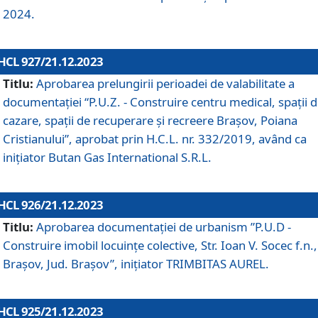
2024.
HCL 927/21.12.2023
Titlu:
Aprobarea prelungirii perioadei de valabilitate a
documentaţiei “P.U.Z. - Construire centru medical, spații 
cazare, spații de recuperare și recreere Brașov, Poiana
Cristianului”, aprobat prin H.C.L. nr. 332/2019, având ca
inițiator Butan Gas International S.R.L.
HCL 926/21.12.2023
Titlu:
Aprobarea documentaţiei de urbanism ”P.U.D -
Construire imobil locuințe colective, Str. Ioan V. Socec f.n.,
Brașov, Jud. Brașov”, inițiator TRIMBITAS AUREL.
HCL 925/21.12.2023