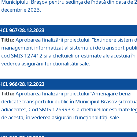
Municipiului Braşov pentru ședința de îndată din data de 
decembrie 2023.
HCL 967/28.12.2023
Titlu:
Aprobarea finalizării proiectului: ”Extindere sistem 
management informatizat al sistemului de transport publi
cod SMIS 127412 și a cheltuielilor estimate ale acestuia în
vederea asigurării funcționalității sale.
HCL 966/28.12.2023
Titlu:
Aprobarea finalizării proiectului ”Amenajare benzi
dedicate transportului public în Municipiul Brașov şi trotu
adiacente”, Cod SMIS 126993 și a cheltuielilor estimate le
de acesta, în vederea asigurării funcționalității sale.