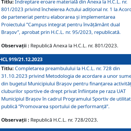
Titlu:
Îndreptare eroare materială din Anexa la H.C.L. nr.
801/2023 privind încheierea Actului adițional nr. 1 la Acor
de parteneriat pentru elaborarea și implementarea
Proiectului ”Campus integrat pentru învățământ dual
Brașov”, aprobat prin H.C.L. nr. 95/2023, republicată.
Observații :
Republică Anexa la H.C.L. nr. 801/2023.
HCL 919/21.12.2023
Titlu:
Completarea preambulului la H.C.L. nr. 728 din
31.10.2023 privind Metodologia de acordare a unor sum
din bugetul Municipiului Brașov pentru finanțarea activităț
cluburilor sportive de drept privat înființate pe raza UAT
Municipiul Brașov în cadrul Programului Sportiv de utilita
publică ”Promovarea sportului de performanță”.
Observații :
Republică H.C.L. nr. 728/2023.