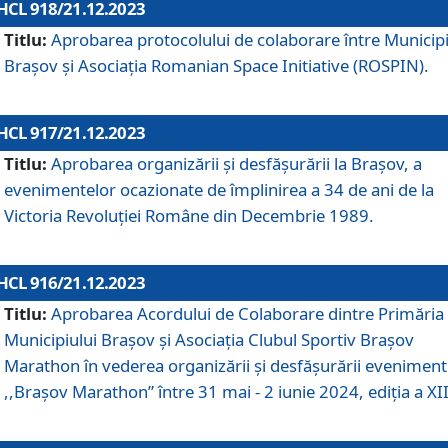
HCL 918/21.12.2023
Titlu:
Aprobarea protocolului de colaborare între Municipi
Brașov și Asociația Romanian Space Initiative (ROSPIN).
HCL 917/21.12.2023
Titlu:
Aprobarea organizării şi desfăşurării la Braşov, a
evenimentelor ocazionate de împlinirea a 34 de ani de la
Victoria Revoluţiei Române din Decembrie 1989.
HCL 916/21.12.2023
Titlu:
Aprobarea Acordului de Colaborare dintre Primăria
Municipiului Brașov și Asociația Clubul Sportiv Brașov
Marathon în vederea organizării și desfășurării eveniment
,,Brașov Marathon” între 31 mai - 2 iunie 2024, ediția a XII