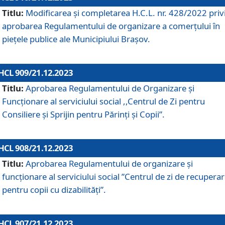
Titlu:
Modificarea și completarea H.C.L. nr. 428/2022 priv
aprobarea Regulamentului de organizare a comerțului în
piețele publice ale Municipiului Braşov.
HCL 909/21.12.2023
Titlu:
Aprobarea Regulamentului de Organizare și
Funcționare al serviciului social ,,Centrul de Zi pentru
Consiliere şi Sprijin pentru Părinţi şi Copii”.
HCL 908/21.12.2023
Titlu:
Aprobarea Regulamentului de organizare şi
funcţionare al serviciului social ”Centrul de zi de recupera
pentru copii cu dizabilități”.
HCL 907/21.12.2023