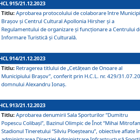
HCL 915/21.12.2023
Titlu:
Aprobarea protocolului de colaborare între Municipi
Brașov și Centrul Cultural Apollonia Hirsher și a
Regulamentului de organizare și funcționare a Centrului d
Informare Turistică și Culturală.
HCL 914/21.12.2023
Titlu:
Retragerea titlului de „Cetățean de Onoare al
Municipiului Brașov”, conferit prin H.C.L. nr. 429/31.07.2
domnului Alexandru Ionaș.
HCL 913/21.12.2023
Titlu:
Aprobarea denumirii Sala Sporturilor “Dumitru
Popescu Colibași”, Bazinul Olimpic de Înot “Mihai Mitrofan
Stadionul Tineretului “Silviu Ploeșteanu”, obiective aflate î
administrarea Direcției Administrare Infrastructură Sport