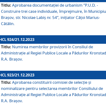
Titlu:
Aprobarea documentaţiei de urbanism ”P.U.D. -
Construire trei case individuale, împrejmuire, în Municipiu
Brașov, str. Nicolae Labiș nr. 54”, inițiator Cățoi Marius-
Cătălin.
HCL 924/21.12.2023
Titlu:
Numirea membrilor provizorii în Consiliul de
Administraţie al Regiei Publice Locale a Pădurilor Kronstad
R.A. Brașov.
HCL 923/21.12.2023
Titlu:
Aprobarea constituirii comisiei de selecție și
nominalizare pentru selectarea membrilor Consiliului de
Administrație al Regiei Publice Locale a Pădurilor Kronstad
R.A. Brașov.