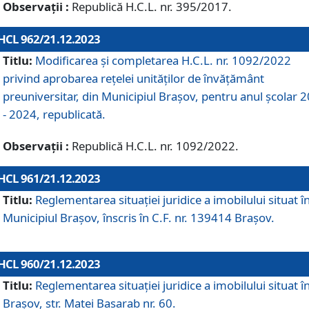
Observații :
Republică H.C.L. nr. 395/2017.
HCL 962/21.12.2023
Titlu:
Modificarea și completarea H.C.L. nr. 1092/2022
privind aprobarea rețelei unităților de învăţământ
preuniversitar, din Municipiul Braşov, pentru anul școlar 
- 2024, republicată.
Observații :
Republică H.C.L. nr. 1092/2022.
HCL 961/21.12.2023
Titlu:
Reglementarea situației juridice a imobilului situat î
Municipiul Brașov, înscris în C.F. nr. 139414 Brașov.
HCL 960/21.12.2023
Titlu:
Reglementarea situației juridice a imobilului situat î
Brașov, str. Matei Basarab nr. 60.