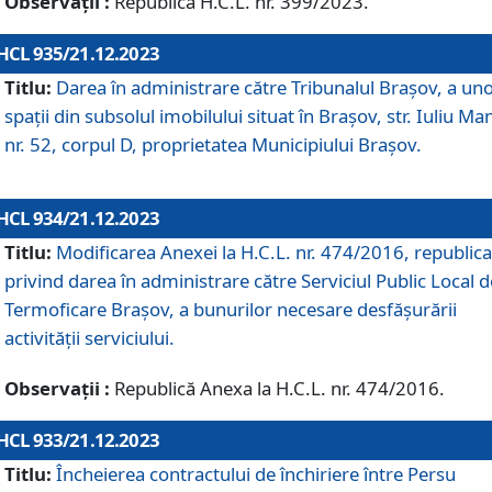
Observații :
Republică H.C.L. nr. 399/2023.
HCL 935/21.12.2023
Titlu:
Darea în administrare către Tribunalul Brașov, a un
spații din subsolul imobilului situat în Brașov, str. Iuliu Ma
nr. 52, corpul D, proprietatea Municipiului Brașov.
HCL 934/21.12.2023
Titlu:
Modificarea Anexei la H.C.L. nr. 474/2016, republica
privind darea în administrare către Serviciul Public Local d
Termoficare Braşov, a bunurilor necesare desfăşurării
activităţii serviciului.
Observații :
Republică Anexa la H.C.L. nr. 474/2016.
HCL 933/21.12.2023
Titlu:
Încheierea contractului de închiriere între Persu