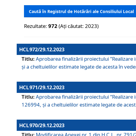
Caută în Registrul de Hotărâri ale Consiliului Local
Rezultate:
972
(Ați căutat: 2023)
HCL 972/29.12.2023
Titlu:
Aprobarea finalizării proiectului ”Realizare
și a cheltuielilor estimate legate de acesta în veder
HCL 971/29.12.2023
Titlu:
Aprobarea finalizării proiectului “Realizare 
126994, și a cheltuielilor estimate legate de acesta
HCL 970/29.12.2023
Titlu:
Modificarea Anexei nr. 1 din H.C.L. nr. 791/2