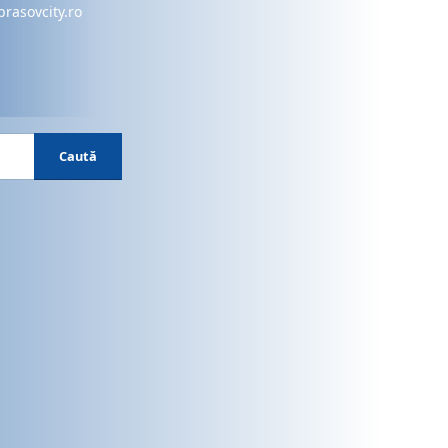
brasovcity.ro
Caută