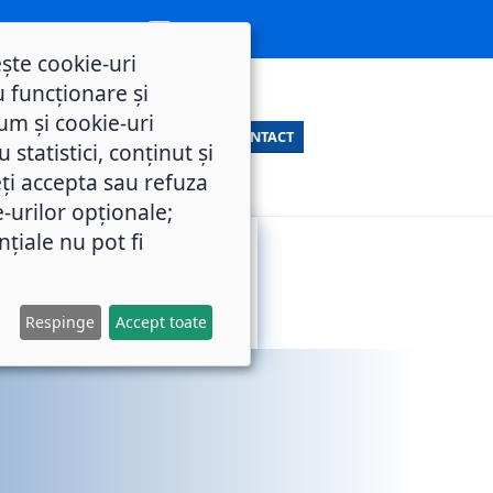
ește cookie-uri
 funcționare și
um și cookie-uri
CONTACT
statistici, conținut și
ți accepta sau refuza
e-urilor opționale;
nțiale nu pot fi
SERVICII
M.O.L.
PUBLICE
Respinge
Accept toate