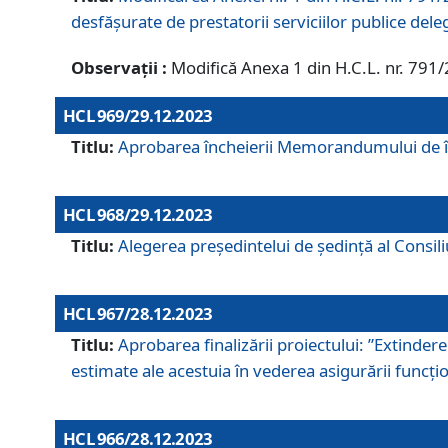
desfășurate de prestatorii serviciilor publice del
Observații :
Modifică Anexa 1 din H.C.L. nr. 791
HCL 969/29.12.2023
Titlu:
Aprobarea încheierii Memorandumului de înț
HCL 968/29.12.2023
Titlu:
Alegerea preşedintelui de şedinţă al Consil
HCL 967/28.12.2023
Titlu:
Aprobarea finalizării proiectului: ”Extinde
estimate ale acestuia în vederea asigurării funcțion
HCL 966/28.12.2023