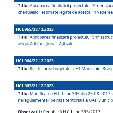
Titlu:
Aprobarea finalizării proiectului ”Amenajar
cheltuielilor estimate legate de acesta, în vederea 
HCL 965/28.12.2023
Titlu:
Aprobarea finalizării proiectului ”Infrastru
asigurării funcționalității sale.
HCL 964/22.12.2023
Titlu:
Rectificarea bugetului UAT Municipiul Bra
HCL 963/21.12.2023
Titlu:
Modificarea H.C.L. nr. 395 din 25.08.2017 p
neregulamentar pe raza teritorială a UAT Municip
Observații :
Republică H.C.L. nr. 395/2017.