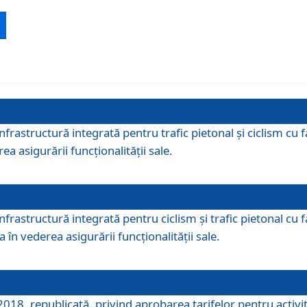
 infrastructură integrată pentru trafic pietonal și ciclism 
ea asigurării funcționalității sale.
infrastructură integrată pentru ciclism şi trafic pietonal cu
 în vederea asigurării funcționalității sale.
018, republicată, privind aprobarea tarifelor pentru activită