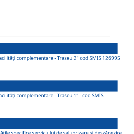
cu facilități complementare - Traseu 2" cod SMIS 126995
 facilităţi complementare - Traseu 1” - cod SMIS
țile specifice serviciului de salubrizare și deszăpezire