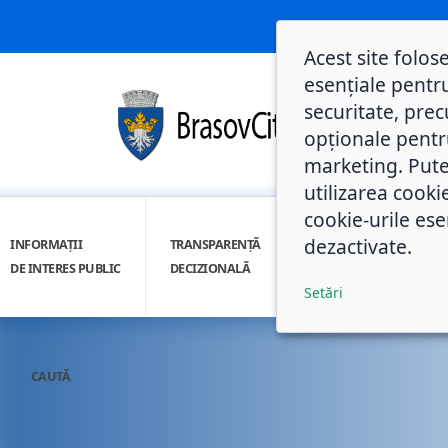
Acest site folos
esențiale pentru
securitate, prec
opționale pentru 
marketing. Pute
utilizarea cooki
cookie-urile ese
dezactivate.
INFORMAȚII
TRANSPARENȚĂ
INTEGRITATE
DE INTERES PUBLIC
DECIZIONALĂ
INSTITUȚIONALĂ
Setări
CAUTĂ