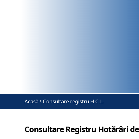
Acasă
\
Consultare registru H.C.L.
Consultare Registru Hotărâri de