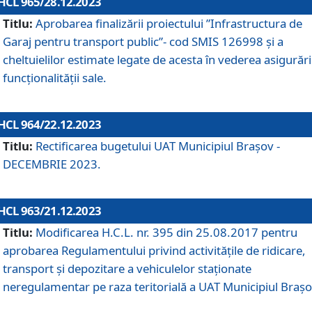
HCL 965/28.12.2023
Titlu:
Aprobarea finalizării proiectului ”Infrastructura de
Garaj pentru transport public”- cod SMIS 126998 și a
cheltuielilor estimate legate de acesta în vederea asigurări
funcționalității sale.
HCL 964/22.12.2023
Titlu:
Rectificarea bugetului UAT Municipiul Braşov -
DECEMBRIE 2023.
HCL 963/21.12.2023
Titlu:
Modificarea H.C.L. nr. 395 din 25.08.2017 pentru
aprobarea Regulamentului privind activitățile de ridicare,
transport şi depozitare a vehiculelor staționate
neregulamentar pe raza teritorială a UAT Municipiul Braşo