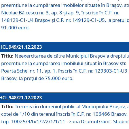
preemțiune la cumpărarea imobilelor situate în Brașov, str
Nicolae Bălcescu nr. 3, ap. 8 și ap. 9, înscrise în C.F. nr.
148129-C1-U4 Brașov și C.F. nr. 149129-C1-U5, la prețul 
91.000 euro.
HCL 949/21.12.2023
Titlu:
Neexercitarea de către Municipiul Brașov a dreptulu
preemțiune la cumpărarea imobilului situat în Brașov str.
Poarta Schei nr. 11, ap. 1, înscris în C.F. nr. 129303-C1-U3
Brașov, la prețul de 75.000 euro.
HCL 948/21.12.2023
Titlu:
Trecerea în domeniul public al Municipiului Braşov, 
cotei de 1/10 din terenul înscris în C.F. nr. 106466 Brașov, 
top. 10025/9/b/1/2/2/1/1/11 - zona Drumul Gării - Stupini