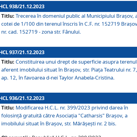
HCL 938/21.12.2023
Titlu:
Trecerea în domeniul public al Municipiului Braşov, 
cotei de 1/100 din terenul înscris în C.F. nr. 152719 Brașov
nr. cad. 152719 - zona str. Fânului.
HCL 937/21.12.2023
Titlu:
Constituirea unui drept de superficie asupra terenul
aferent imobilului situat în Brașov, str. Piața Teatrului nr. 7
ap. 12, în favoarea d-nei Taylor Anabela-Cristina.
HCL 936/21.12.2023
Titlu:
Modificarea H.C.L. nr. 399/2023 privind darea în
folosinţă gratuită către Asociaţia "Catharsis" Brașov, a
imobilului situat în Braşov, str. Mărăşeşti nr. 2 bis.