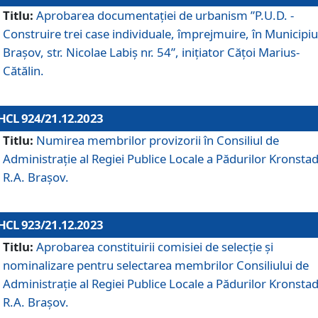
Titlu:
Aprobarea documentaţiei de urbanism ”P.U.D. -
Construire trei case individuale, împrejmuire, în Municipiu
Brașov, str. Nicolae Labiș nr. 54”, inițiator Cățoi Marius-
Cătălin.
HCL 924/21.12.2023
Titlu:
Numirea membrilor provizorii în Consiliul de
Administraţie al Regiei Publice Locale a Pădurilor Kronstad
R.A. Brașov.
HCL 923/21.12.2023
Titlu:
Aprobarea constituirii comisiei de selecție și
nominalizare pentru selectarea membrilor Consiliului de
Administrație al Regiei Publice Locale a Pădurilor Kronstad
R.A. Brașov.