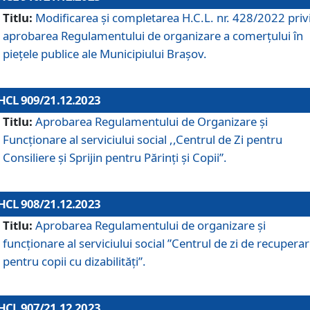
Titlu:
Modificarea și completarea H.C.L. nr. 428/2022 priv
aprobarea Regulamentului de organizare a comerțului în
piețele publice ale Municipiului Braşov.
HCL 909/21.12.2023
Titlu:
Aprobarea Regulamentului de Organizare și
Funcționare al serviciului social ,,Centrul de Zi pentru
Consiliere şi Sprijin pentru Părinţi şi Copii”.
HCL 908/21.12.2023
Titlu:
Aprobarea Regulamentului de organizare şi
funcţionare al serviciului social ”Centrul de zi de recupera
pentru copii cu dizabilități”.
HCL 907/21.12.2023