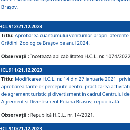
Brașov.
HCL 912/21.12.2023
Titlu:
Aprobarea cuantumului veniturilor proprii aferente
Grădinii Zoologice Braşov pe anul 2024.
Observații :
Încetează aplicabilitatea H.C.L. nr. 1074/2022
HCL 911/21.12.2023
Titlu:
Modificarea H.C.L. nr. 14 din 27 ianuarie 2021, priv
aprobarea tarifelor percepute pentru practicarea activități
de agrement turistic și divertisment în cadrul Centrului de
Agrement și Divertisment Poiana Brașov, republicată.
Observații :
Republică H.C.L. nr. 14/2021.
HCL 910/21.12.2023