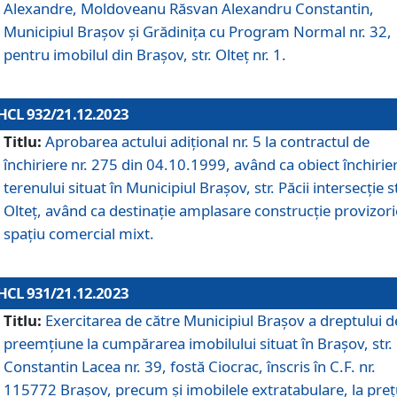
Alexandre, Moldoveanu Răsvan Alexandru Constantin,
Municipiul Braşov şi Grădinița cu Program Normal nr. 32,
pentru imobilul din Brașov, str. Olteț nr. 1.
HCL 932/21.12.2023
Titlu:
Aprobarea actului adițional nr. 5 la contractul de
închiriere nr. 275 din 04.10.1999, având ca obiect închirie
terenului situat în Municipiul Brașov, str. Păcii intersecție st
Olteț, având ca destinație amplasare construcție provizori
spațiu comercial mixt.
HCL 931/21.12.2023
Titlu:
Exercitarea de către Municipiul Brașov a dreptului d
preemțiune la cumpărarea imobilului situat în Brașov, str.
Constantin Lacea nr. 39, fostă Ciocrac, înscris în C.F. nr.
115772 Brașov, precum și imobilele extratabulare, la preț