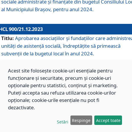
sociale administrate și finanțate din bugetul Consiliului Lo
al Municipiului Brașov, pentru anul 2024.
HCL 900/21.12.2023
Titlu:
Aprobarea asociațiilor şi fundațiilor care administre
unități de asistenţă socială, îndreptăţite să primească
subvenţii de la bugetul local în anul 2024.
Acest site folosește cookie-uri esențiale pentru
HCL 899/21.12.2023
funcționare și securitate, precum și cookie-uri
Titlu:
Aprobarea standardelor de cost pentru serviciile
opționale pentru statistici, conținut și marketing.
sociale furnizate în cadrul Direcției de Asistență Socială
Puteți accepta sau refuza utilizarea cookie-urilor
Brașov, pentru anul 2024.
opționale; cookie-urile esențiale nu pot fi
dezactivate.
HCL 898/21.12.2023
Respinge
Accept toate
Setări
Titlu:
Modificarea Anexei la H.C.L. nr. 91 din 09.02.2018,