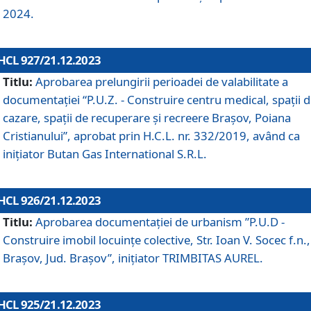
2024.
HCL 927/21.12.2023
Titlu:
Aprobarea prelungirii perioadei de valabilitate a
documentaţiei “P.U.Z. - Construire centru medical, spații 
cazare, spații de recuperare și recreere Brașov, Poiana
Cristianului”, aprobat prin H.C.L. nr. 332/2019, având ca
inițiator Butan Gas International S.R.L.
HCL 926/21.12.2023
Titlu:
Aprobarea documentaţiei de urbanism ”P.U.D -
Construire imobil locuințe colective, Str. Ioan V. Socec f.n.,
Brașov, Jud. Brașov”, inițiator TRIMBITAS AUREL.
HCL 925/21.12.2023