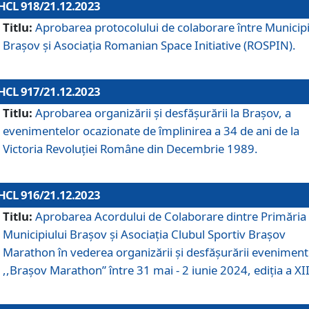
HCL 918/21.12.2023
Titlu:
Aprobarea protocolului de colaborare între Municipi
Brașov și Asociația Romanian Space Initiative (ROSPIN).
HCL 917/21.12.2023
Titlu:
Aprobarea organizării şi desfăşurării la Braşov, a
evenimentelor ocazionate de împlinirea a 34 de ani de la
Victoria Revoluţiei Române din Decembrie 1989.
HCL 916/21.12.2023
Titlu:
Aprobarea Acordului de Colaborare dintre Primăria
Municipiului Brașov și Asociația Clubul Sportiv Brașov
Marathon în vederea organizării și desfășurării eveniment
,,Brașov Marathon” între 31 mai - 2 iunie 2024, ediția a XII