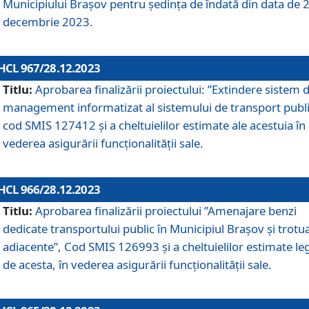
Municipiului Braşov pentru ședința de îndată din data de 
decembrie 2023.
HCL 967/28.12.2023
Titlu:
Aprobarea finalizării proiectului: ”Extindere sistem 
management informatizat al sistemului de transport publi
cod SMIS 127412 și a cheltuielilor estimate ale acestuia în
vederea asigurării funcționalității sale.
HCL 966/28.12.2023
Titlu:
Aprobarea finalizării proiectului ”Amenajare benzi
dedicate transportului public în Municipiul Brașov şi trotu
adiacente”, Cod SMIS 126993 și a cheltuielilor estimate le
de acesta, în vederea asigurării funcționalității sale.