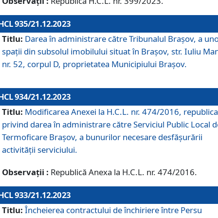
Observații :
Republică H.C.L. nr. 399/2023.
HCL 935/21.12.2023
Titlu:
Darea în administrare către Tribunalul Brașov, a un
spații din subsolul imobilului situat în Brașov, str. Iuliu Ma
nr. 52, corpul D, proprietatea Municipiului Brașov.
HCL 934/21.12.2023
Titlu:
Modificarea Anexei la H.C.L. nr. 474/2016, republica
privind darea în administrare către Serviciul Public Local d
Termoficare Braşov, a bunurilor necesare desfăşurării
activităţii serviciului.
Observații :
Republică Anexa la H.C.L. nr. 474/2016.
HCL 933/21.12.2023
Titlu:
Încheierea contractului de închiriere între Persu