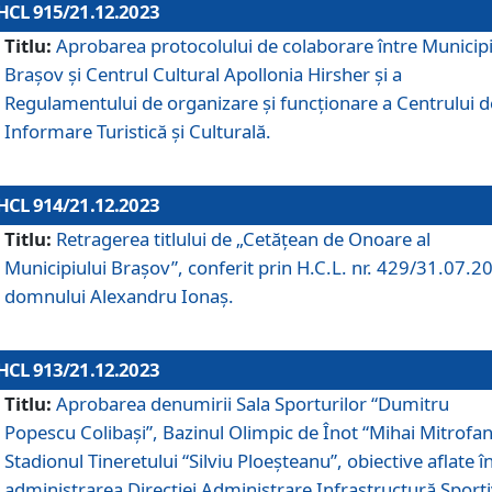
HCL 915/21.12.2023
Titlu:
Aprobarea protocolului de colaborare între Municipi
Brașov și Centrul Cultural Apollonia Hirsher și a
Regulamentului de organizare și funcționare a Centrului d
Informare Turistică și Culturală.
HCL 914/21.12.2023
Titlu:
Retragerea titlului de „Cetățean de Onoare al
Municipiului Brașov”, conferit prin H.C.L. nr. 429/31.07.2
domnului Alexandru Ionaș.
HCL 913/21.12.2023
Titlu:
Aprobarea denumirii Sala Sporturilor “Dumitru
Popescu Colibași”, Bazinul Olimpic de Înot “Mihai Mitrofan
Stadionul Tineretului “Silviu Ploeșteanu”, obiective aflate î
administrarea Direcției Administrare Infrastructură Sport