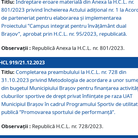
Titlu:
Îndreptare eroare materială din Anexa la H.C.L. nr.
801/2023 privind încheierea Actului adițional nr. 1 la Acor
de parteneriat pentru elaborarea și implementarea
Proiectului ”Campus integrat pentru învățământ dual
Brașov”, aprobat prin H.C.L. nr. 95/2023, republicată.
Observații :
Republică Anexa la H.C.L. nr. 801/2023.
HCL 919/21.12.2023
Titlu:
Completarea preambulului la H.C.L. nr. 728 din
31.10.2023 privind Metodologia de acordare a unor sum
din bugetul Municipiului Brașov pentru finanțarea activităț
cluburilor sportive de drept privat înființate pe raza UAT
Municipiul Brașov în cadrul Programului Sportiv de utilita
publică ”Promovarea sportului de performanță”.
Observații :
Republică H.C.L. nr. 728/2023.