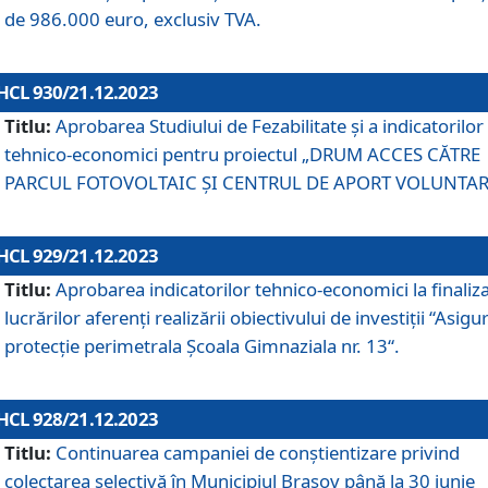
de 986.000 euro, exclusiv TVA.
HCL 930/21.12.2023
Titlu:
Aprobarea Studiului de Fezabilitate și a indicatorilor
tehnico-economici pentru proiectul „DRUM ACCES CĂTRE
PARCUL FOTOVOLTAIC ȘI CENTRUL DE APORT VOLUNTAR
HCL 929/21.12.2023
Titlu:
Aprobarea indicatorilor tehnico-economici la finaliz
lucrărilor aferenți realizării obiectivului de investiții “Asigu
protecție perimetrala Școala Gimnaziala nr. 13“.
HCL 928/21.12.2023
Titlu:
Continuarea campaniei de conștientizare privind
colectarea selectivă în Municipiul Braşov până la 30 iunie