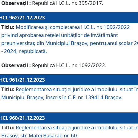
Observații :
Republică H.C.L. nr. 395/2017.
HCL 962/21.12.2023
Titlu:
Modificarea și completarea H.C.L. nr. 1092/2022
privind aprobarea rețelei unităților de învăţământ
preuniversitar, din Municipiul Braşov, pentru anul școlar 
- 2024, republicată.
Observații :
Republică H.C.L. nr. 1092/2022.
HCL 961/21.12.2023
Titlu:
Reglementarea situației juridice a imobilului situat î
Municipiul Brașov, înscris în C.F. nr. 139414 Brașov.
HCL 960/21.12.2023
Titlu:
Reglementarea situației juridice a imobilului situat î
Brașov, str. Matei Basarab nr. 60.