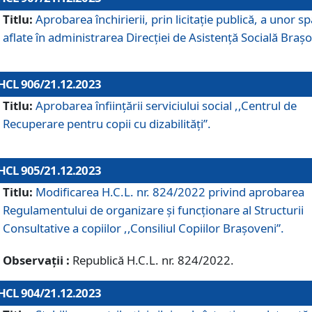
Titlu:
Aprobarea închirierii, prin licitație publică, a unor sp
aflate în administrarea Direcției de Asistență Socială Brașo
HCL 906/21.12.2023
Titlu:
Aprobarea înființării serviciului social ,,Centrul de
Recuperare pentru copii cu dizabilități”.
HCL 905/21.12.2023
Titlu:
Modificarea H.C.L. nr. 824/2022 privind aprobarea
Regulamentului de organizare şi funcţionare al Structurii
Consultative a copiilor ,,Consiliul Copiilor Braşoveni”.
Observații :
Republică H.C.L. nr. 824/2022.
HCL 904/21.12.2023