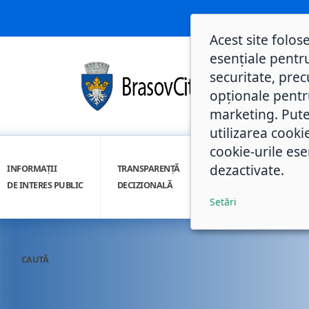
Acest site folos
esențiale pentru
securitate, prec
opționale pentru 
marketing. Pute
utilizarea cooki
cookie-urile ese
dezactivate.
INFORMAȚII
TRANSPARENȚĂ
INTEGRITATE
DE INTERES PUBLIC
DECIZIONALĂ
INSTITUȚIONALĂ
Setări
CAUTĂ