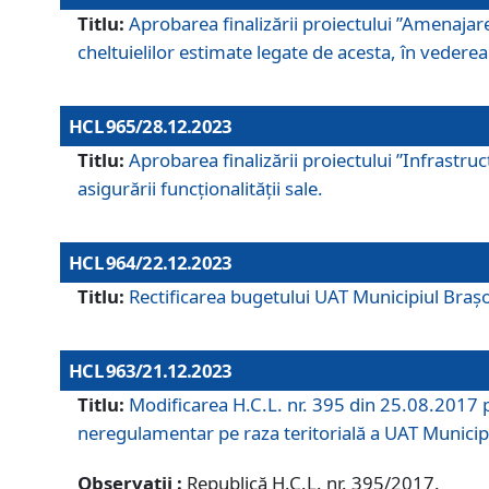
Titlu:
Aprobarea finalizării proiectului ”Amenajar
cheltuielilor estimate legate de acesta, în vederea 
HCL 965/28.12.2023
Titlu:
Aprobarea finalizării proiectului ”Infrastru
asigurării funcționalității sale.
HCL 964/22.12.2023
Titlu:
Rectificarea bugetului UAT Municipiul Bra
HCL 963/21.12.2023
Titlu:
Modificarea H.C.L. nr. 395 din 25.08.2017 p
neregulamentar pe raza teritorială a UAT Municip
Observații :
Republică H.C.L. nr. 395/2017.