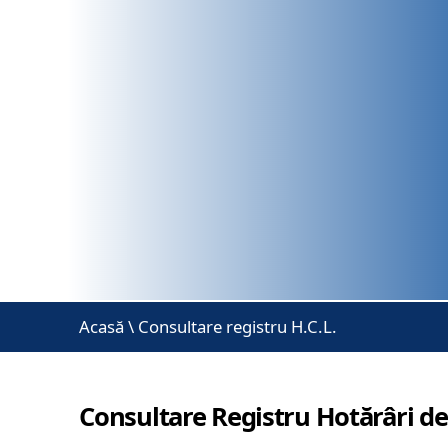
Acasă
\
Consultare registru H.C.L.
Consultare Registru Hotărâri de