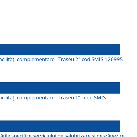
cu facilități complementare - Traseu 2" cod SMIS 126995
 facilităţi complementare - Traseu 1” - cod SMIS
țile specifice serviciului de salubrizare și deszăpezire