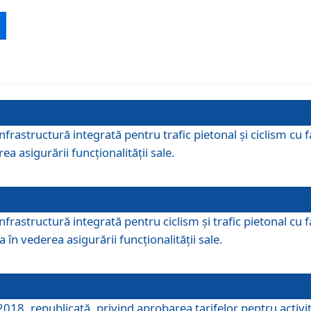
 infrastructură integrată pentru trafic pietonal și ciclism 
ea asigurării funcționalității sale.
infrastructură integrată pentru ciclism şi trafic pietonal cu
 în vederea asigurării funcționalității sale.
018, republicată, privind aprobarea tarifelor pentru activită