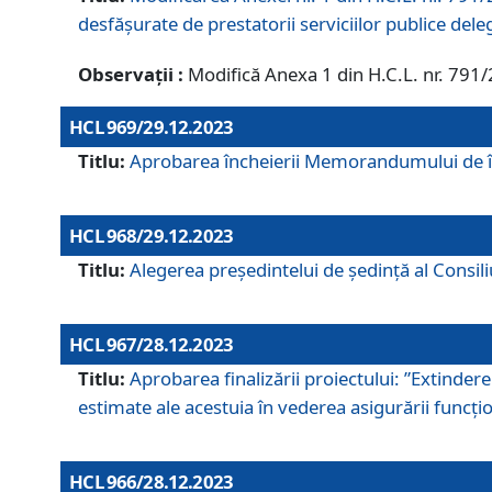
desfășurate de prestatorii serviciilor publice del
Observații :
Modifică Anexa 1 din H.C.L. nr. 791
HCL 969/29.12.2023
Titlu:
Aprobarea încheierii Memorandumului de înț
HCL 968/29.12.2023
Titlu:
Alegerea preşedintelui de şedinţă al Consil
HCL 967/28.12.2023
Titlu:
Aprobarea finalizării proiectului: ”Extinde
estimate ale acestuia în vederea asigurării funcțion
HCL 966/28.12.2023