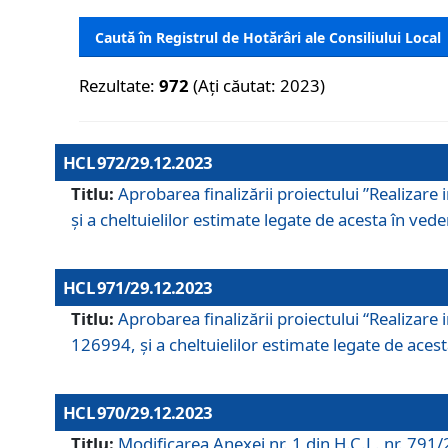
Caută în Registrul de Hotărâri ale Consiliului Local
Rezultate:
972
(Ați căutat: 2023)
HCL 972/29.12.2023
Titlu:
Aprobarea finalizării proiectului ”Realizare
și a cheltuielilor estimate legate de acesta în veder
HCL 971/29.12.2023
Titlu:
Aprobarea finalizării proiectului “Realizare 
126994, și a cheltuielilor estimate legate de acesta
HCL 970/29.12.2023
Titlu:
Modificarea Anexei nr. 1 din H.C.L. nr. 791/2