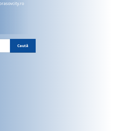
brasovcity.ro
Caută