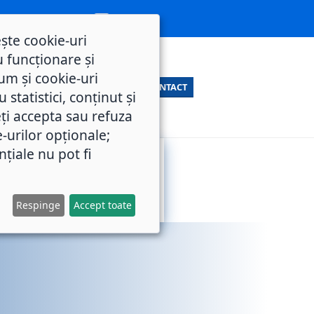
ește cookie-uri
 funcționare și
um și cookie-uri
CONTACT
statistici, conținut și
ți accepta sau refuza
e-urilor opționale;
nțiale nu pot fi
SERVICII
M.O.L.
PUBLICE
Respinge
Accept toate