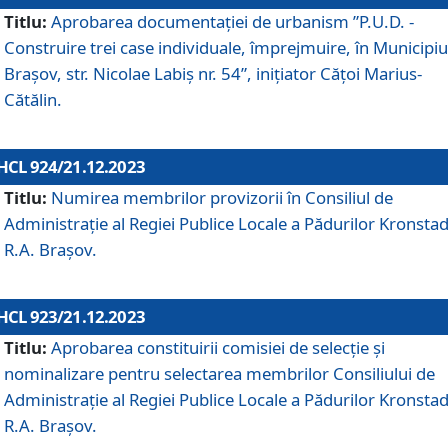
Titlu:
Aprobarea documentaţiei de urbanism ”P.U.D. -
Construire trei case individuale, împrejmuire, în Municipiu
Brașov, str. Nicolae Labiș nr. 54”, inițiator Cățoi Marius-
Cătălin.
HCL 924/21.12.2023
Titlu:
Numirea membrilor provizorii în Consiliul de
Administraţie al Regiei Publice Locale a Pădurilor Kronstad
R.A. Brașov.
HCL 923/21.12.2023
Titlu:
Aprobarea constituirii comisiei de selecție și
nominalizare pentru selectarea membrilor Consiliului de
Administrație al Regiei Publice Locale a Pădurilor Kronstad
R.A. Brașov.