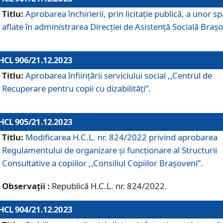
Titlu:
Aprobarea închirierii, prin licitație publică, a unor sp
aflate în administrarea Direcției de Asistență Socială Brașo
HCL 906/21.12.2023
Titlu:
Aprobarea înființării serviciului social ,,Centrul de
Recuperare pentru copii cu dizabilități”.
HCL 905/21.12.2023
Titlu:
Modificarea H.C.L. nr. 824/2022 privind aprobarea
Regulamentului de organizare şi funcţionare al Structurii
Consultative a copiilor ,,Consiliul Copiilor Braşoveni”.
Observații :
Republică H.C.L. nr. 824/2022.
HCL 904/21.12.2023