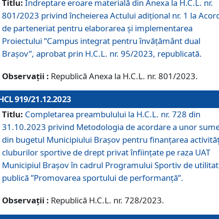
Titlu:
Îndreptare eroare materială din Anexa la H.C.L. nr.
801/2023 privind încheierea Actului adițional nr. 1 la Acor
de parteneriat pentru elaborarea și implementarea
Proiectului ”Campus integrat pentru învățământ dual
Brașov”, aprobat prin H.C.L. nr. 95/2023, republicată.
Observații :
Republică Anexa la H.C.L. nr. 801/2023.
HCL 919/21.12.2023
Titlu:
Completarea preambulului la H.C.L. nr. 728 din
31.10.2023 privind Metodologia de acordare a unor sum
din bugetul Municipiului Brașov pentru finanțarea activităț
cluburilor sportive de drept privat înființate pe raza UAT
Municipiul Brașov în cadrul Programului Sportiv de utilita
publică ”Promovarea sportului de performanță”.
Observații :
Republică H.C.L. nr. 728/2023.