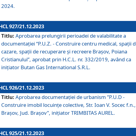
2024.
HCL 927/21.12.2023
Titlu:
Aprobarea prelungirii perioadei de valabilitate a
documentaţiei “P.U.Z. - Construire centru medical, spații 
cazare, spații de recuperare și recreere Brașov, Poiana
Cristianului”, aprobat prin H.C.L. nr. 332/2019, având ca
inițiator Butan Gas International S.R.L.
HCL 926/21.12.2023
Titlu:
Aprobarea documentaţiei de urbanism ”P.U.D -
Construire imobil locuințe colective, Str. Ioan V. Socec f.n.,
Brașov, Jud. Brașov”, inițiator TRIMBITAS AUREL.
HCL 925/21.12.2023