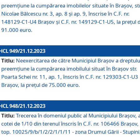
preemțiune la cumpărarea imobilelor situate în Brașov, str
Nicolae Bălcescu nr. 3, ap. 8 și ap. 9, înscrise în C.F. nr.
148129-C1-U4 Brașov și C.F. nr. 149129-C1-U5, la prețul 
91.000 euro.
HCL 949/21.12.2023
Titlu:
Neexercitarea de către Municipiul Brașov a dreptulu
preemțiune la cumpărarea imobilului situat în Brașov str.
Poarta Schei nr. 11, ap. 1, înscris în C.F. nr. 129303-C1-U3
Brașov, la prețul de 75.000 euro.
HCL 948/21.12.2023
Titlu:
Trecerea în domeniul public al Municipiului Braşov, 
cotei de 1/10 din terenul înscris în C.F. nr. 106466 Brașov, 
top. 10025/9/b/1/2/2/1/1/11 - zona Drumul Gării - Stupini