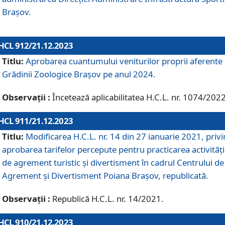
Brașov.
HCL 912/21.12.2023
Titlu:
Aprobarea cuantumului veniturilor proprii aferente
Grădinii Zoologice Braşov pe anul 2024.
Observații :
Încetează aplicabilitatea H.C.L. nr. 1074/2022
HCL 911/21.12.2023
Titlu:
Modificarea H.C.L. nr. 14 din 27 ianuarie 2021, priv
aprobarea tarifelor percepute pentru practicarea activități
de agrement turistic și divertisment în cadrul Centrului de
Agrement și Divertisment Poiana Brașov, republicată.
Observații :
Republică H.C.L. nr. 14/2021.
HCL 910/21.12.2023