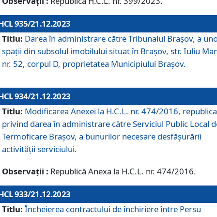
Observații :
Republică H.C.L. nr. 399/2023.
HCL 935/21.12.2023
Titlu:
Darea în administrare către Tribunalul Brașov, a un
spații din subsolul imobilului situat în Brașov, str. Iuliu Ma
nr. 52, corpul D, proprietatea Municipiului Brașov.
HCL 934/21.12.2023
Titlu:
Modificarea Anexei la H.C.L. nr. 474/2016, republica
privind darea în administrare către Serviciul Public Local d
Termoficare Braşov, a bunurilor necesare desfăşurării
activităţii serviciului.
Observații :
Republică Anexa la H.C.L. nr. 474/2016.
HCL 933/21.12.2023
Titlu:
Încheierea contractului de închiriere între Persu