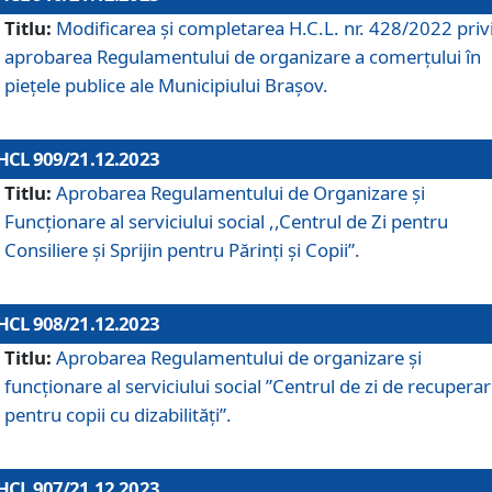
Titlu:
Modificarea și completarea H.C.L. nr. 428/2022 priv
aprobarea Regulamentului de organizare a comerțului în
piețele publice ale Municipiului Braşov.
HCL 909/21.12.2023
Titlu:
Aprobarea Regulamentului de Organizare și
Funcționare al serviciului social ,,Centrul de Zi pentru
Consiliere şi Sprijin pentru Părinţi şi Copii”.
HCL 908/21.12.2023
Titlu:
Aprobarea Regulamentului de organizare şi
funcţionare al serviciului social ”Centrul de zi de recupera
pentru copii cu dizabilități”.
HCL 907/21.12.2023