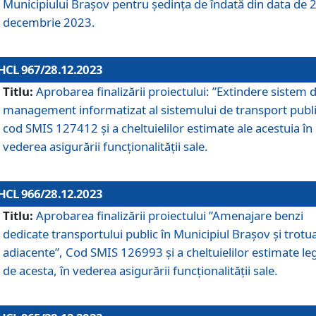
Municipiului Braşov pentru ședința de îndată din data de 
decembrie 2023.
HCL 967/28.12.2023
Titlu:
Aprobarea finalizării proiectului: ”Extindere sistem 
management informatizat al sistemului de transport publi
cod SMIS 127412 și a cheltuielilor estimate ale acestuia în
vederea asigurării funcționalității sale.
HCL 966/28.12.2023
Titlu:
Aprobarea finalizării proiectului ”Amenajare benzi
dedicate transportului public în Municipiul Brașov şi trotu
adiacente”, Cod SMIS 126993 și a cheltuielilor estimate le
de acesta, în vederea asigurării funcționalității sale.