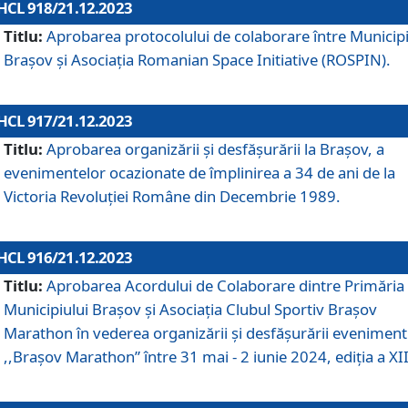
HCL 918/21.12.2023
Titlu:
Aprobarea protocolului de colaborare între Municipi
Brașov și Asociația Romanian Space Initiative (ROSPIN).
HCL 917/21.12.2023
Titlu:
Aprobarea organizării şi desfăşurării la Braşov, a
evenimentelor ocazionate de împlinirea a 34 de ani de la
Victoria Revoluţiei Române din Decembrie 1989.
HCL 916/21.12.2023
Titlu:
Aprobarea Acordului de Colaborare dintre Primăria
Municipiului Brașov și Asociația Clubul Sportiv Brașov
Marathon în vederea organizării și desfășurării eveniment
,,Brașov Marathon” între 31 mai - 2 iunie 2024, ediția a XII