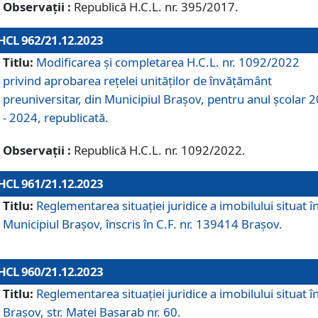
Observații :
Republică H.C.L. nr. 395/2017.
HCL 962/21.12.2023
Titlu:
Modificarea și completarea H.C.L. nr. 1092/2022
privind aprobarea rețelei unităților de învăţământ
preuniversitar, din Municipiul Braşov, pentru anul școlar 
- 2024, republicată.
Observații :
Republică H.C.L. nr. 1092/2022.
HCL 961/21.12.2023
Titlu:
Reglementarea situației juridice a imobilului situat î
Municipiul Brașov, înscris în C.F. nr. 139414 Brașov.
HCL 960/21.12.2023
Titlu:
Reglementarea situației juridice a imobilului situat î
Brașov, str. Matei Basarab nr. 60.