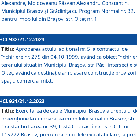
Alexandre, Moldoveanu Răsvan Alexandru Constantin,
Municipiul Braşov şi Grădinița cu Program Normal nr. 32,
pentru imobilul din Brașov, str. Olteț nr. 1.
HCL 932/21.12.2023
Titlu:
Aprobarea actului adițional nr. 5 la contractul de
închiriere nr. 275 din 04.10.1999, având ca obiect închirie
terenului situat în Municipiul Brașov, str. Păcii intersecție st
Olteț, având ca destinație amplasare construcție provizori
spațiu comercial mixt.
HCL 931/21.12.2023
Titlu:
Exercitarea de către Municipiul Brașov a dreptului d
preemțiune la cumpărarea imobilului situat în Brașov, str.
Constantin Lacea nr. 39, fostă Ciocrac, înscris în C.F. nr.
115772 Brașov, precum și imobilele extratabulare, la preț