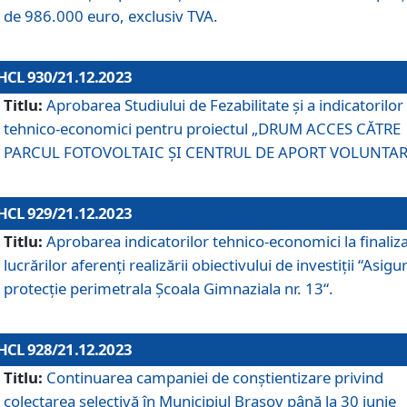
de 986.000 euro, exclusiv TVA.
HCL 930/21.12.2023
Titlu:
Aprobarea Studiului de Fezabilitate și a indicatorilor
tehnico-economici pentru proiectul „DRUM ACCES CĂTRE
PARCUL FOTOVOLTAIC ȘI CENTRUL DE APORT VOLUNTAR
HCL 929/21.12.2023
Titlu:
Aprobarea indicatorilor tehnico-economici la finaliz
lucrărilor aferenți realizării obiectivului de investiții “Asigu
protecție perimetrala Școala Gimnaziala nr. 13“.
HCL 928/21.12.2023
Titlu:
Continuarea campaniei de conștientizare privind
colectarea selectivă în Municipiul Braşov până la 30 iunie