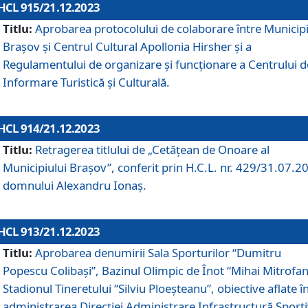
HCL 915/21.12.2023
Titlu:
Aprobarea protocolului de colaborare între Municipi
Brașov și Centrul Cultural Apollonia Hirsher și a
Regulamentului de organizare și funcționare a Centrului d
Informare Turistică și Culturală.
HCL 914/21.12.2023
Titlu:
Retragerea titlului de „Cetățean de Onoare al
Municipiului Brașov”, conferit prin H.C.L. nr. 429/31.07.2
domnului Alexandru Ionaș.
HCL 913/21.12.2023
Titlu:
Aprobarea denumirii Sala Sporturilor “Dumitru
Popescu Colibași”, Bazinul Olimpic de Înot “Mihai Mitrofan
Stadionul Tineretului “Silviu Ploeșteanu”, obiective aflate î
administrarea Direcției Administrare Infrastructură Sport