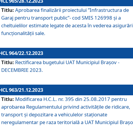
HCL 965/28.12.2023
Titlu:
Aprobarea finalizării proiectului ”Infrastructura de
Garaj pentru transport public”- cod SMIS 126998 și a
cheltuielilor estimate legate de acesta în vederea asigurări
funcționalității sale.
HCL 964/22.12.2023
Titlu:
Rectificarea bugetului UAT Municipiul Braşov -
DECEMBRIE 2023.
HCL 963/21.12.2023
Titlu:
Modificarea H.C.L. nr. 395 din 25.08.2017 pentru
aprobarea Regulamentului privind activitățile de ridicare,
transport şi depozitare a vehiculelor staționate
neregulamentar pe raza teritorială a UAT Municipiul Braşo