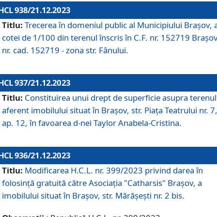
HCL 938/21.12.2023
Titlu:
Trecerea în domeniul public al Municipiului Braşov, 
cotei de 1/100 din terenul înscris în C.F. nr. 152719 Brașov
nr. cad. 152719 - zona str. Fânului.
HCL 937/21.12.2023
Titlu:
Constituirea unui drept de superficie asupra terenul
aferent imobilului situat în Brașov, str. Piața Teatrului nr. 7
ap. 12, în favoarea d-nei Taylor Anabela-Cristina.
HCL 936/21.12.2023
Titlu:
Modificarea H.C.L. nr. 399/2023 privind darea în
folosinţă gratuită către Asociaţia "Catharsis" Brașov, a
imobilului situat în Braşov, str. Mărăşeşti nr. 2 bis.