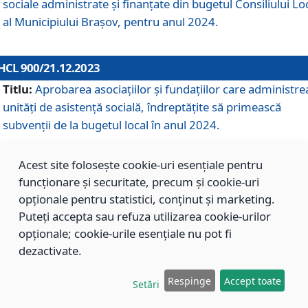
sociale administrate și finanțate din bugetul Consiliului Lo
al Municipiului Brașov, pentru anul 2024.
HCL 900/21.12.2023
Titlu:
Aprobarea asociațiilor şi fundațiilor care administre
unități de asistenţă socială, îndreptăţite să primească
subvenţii de la bugetul local în anul 2024.
Acest site folosește cookie-uri esențiale pentru
HCL 899/21.12.2023
funcționare și securitate, precum și cookie-uri
Titlu:
Aprobarea standardelor de cost pentru serviciile
opționale pentru statistici, conținut și marketing.
sociale furnizate în cadrul Direcției de Asistență Socială
Puteți accepta sau refuza utilizarea cookie-urilor
Brașov, pentru anul 2024.
opționale; cookie-urile esențiale nu pot fi
dezactivate.
HCL 898/21.12.2023
Respinge
Accept toate
Setări
Titlu:
Modificarea Anexei la H.C.L. nr. 91 din 09.02.2018,