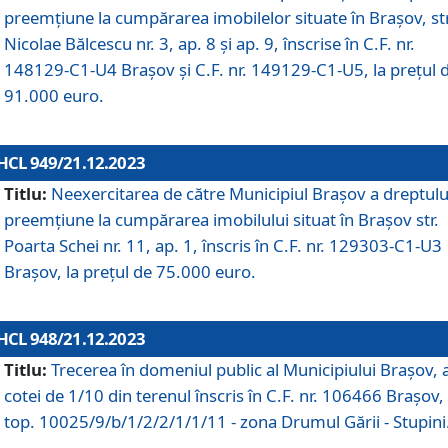
preemțiune la cumpărarea imobilelor situate în Brașov, str
Nicolae Bălcescu nr. 3, ap. 8 și ap. 9, înscrise în C.F. nr.
148129-C1-U4 Brașov și C.F. nr. 149129-C1-U5, la prețul 
91.000 euro.
HCL 949/21.12.2023
Titlu:
Neexercitarea de către Municipiul Brașov a dreptulu
preemțiune la cumpărarea imobilului situat în Brașov str.
Poarta Schei nr. 11, ap. 1, înscris în C.F. nr. 129303-C1-U3
Brașov, la prețul de 75.000 euro.
HCL 948/21.12.2023
Titlu:
Trecerea în domeniul public al Municipiului Braşov, 
cotei de 1/10 din terenul înscris în C.F. nr. 106466 Brașov, 
top. 10025/9/b/1/2/2/1/1/11 - zona Drumul Gării - Stupini