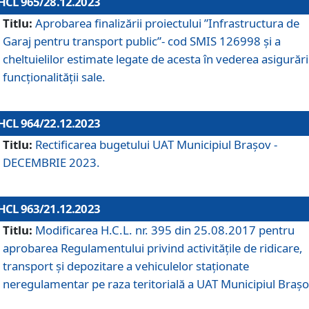
HCL 965/28.12.2023
Titlu:
Aprobarea finalizării proiectului ”Infrastructura de
Garaj pentru transport public”- cod SMIS 126998 și a
cheltuielilor estimate legate de acesta în vederea asigurări
funcționalității sale.
HCL 964/22.12.2023
Titlu:
Rectificarea bugetului UAT Municipiul Braşov -
DECEMBRIE 2023.
HCL 963/21.12.2023
Titlu:
Modificarea H.C.L. nr. 395 din 25.08.2017 pentru
aprobarea Regulamentului privind activitățile de ridicare,
transport şi depozitare a vehiculelor staționate
neregulamentar pe raza teritorială a UAT Municipiul Braşo