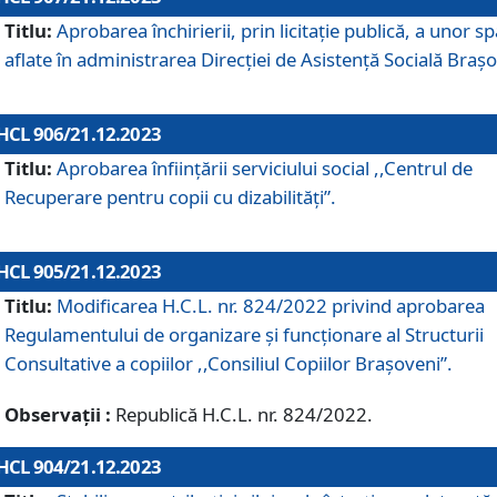
Titlu:
Aprobarea închirierii, prin licitație publică, a unor sp
aflate în administrarea Direcției de Asistență Socială Brașo
HCL 906/21.12.2023
Titlu:
Aprobarea înființării serviciului social ,,Centrul de
Recuperare pentru copii cu dizabilități”.
HCL 905/21.12.2023
Titlu:
Modificarea H.C.L. nr. 824/2022 privind aprobarea
Regulamentului de organizare şi funcţionare al Structurii
Consultative a copiilor ,,Consiliul Copiilor Braşoveni”.
Observații :
Republică H.C.L. nr. 824/2022.
HCL 904/21.12.2023