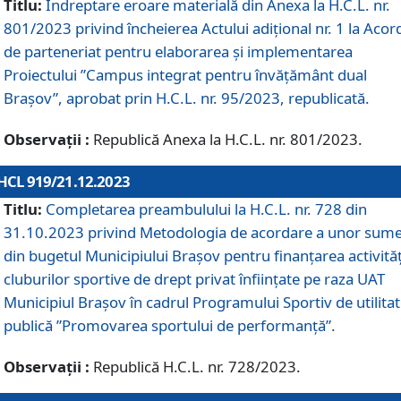
Titlu:
Îndreptare eroare materială din Anexa la H.C.L. nr.
801/2023 privind încheierea Actului adițional nr. 1 la Acor
de parteneriat pentru elaborarea și implementarea
Proiectului ”Campus integrat pentru învățământ dual
Brașov”, aprobat prin H.C.L. nr. 95/2023, republicată.
Observații :
Republică Anexa la H.C.L. nr. 801/2023.
HCL 919/21.12.2023
Titlu:
Completarea preambulului la H.C.L. nr. 728 din
31.10.2023 privind Metodologia de acordare a unor sum
din bugetul Municipiului Brașov pentru finanțarea activităț
cluburilor sportive de drept privat înființate pe raza UAT
Municipiul Brașov în cadrul Programului Sportiv de utilita
publică ”Promovarea sportului de performanță”.
Observații :
Republică H.C.L. nr. 728/2023.