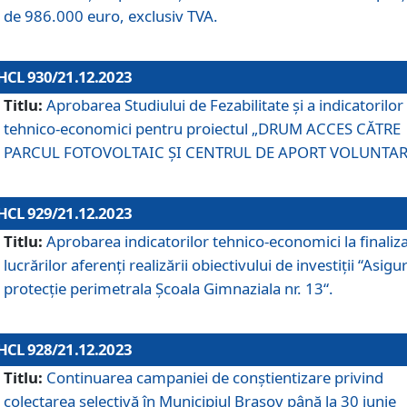
de 986.000 euro, exclusiv TVA.
HCL 930/21.12.2023
Titlu:
Aprobarea Studiului de Fezabilitate și a indicatorilor
tehnico-economici pentru proiectul „DRUM ACCES CĂTRE
PARCUL FOTOVOLTAIC ȘI CENTRUL DE APORT VOLUNTAR
HCL 929/21.12.2023
Titlu:
Aprobarea indicatorilor tehnico-economici la finaliz
lucrărilor aferenți realizării obiectivului de investiții “Asigu
protecție perimetrala Școala Gimnaziala nr. 13“.
HCL 928/21.12.2023
Titlu:
Continuarea campaniei de conștientizare privind
colectarea selectivă în Municipiul Braşov până la 30 iunie