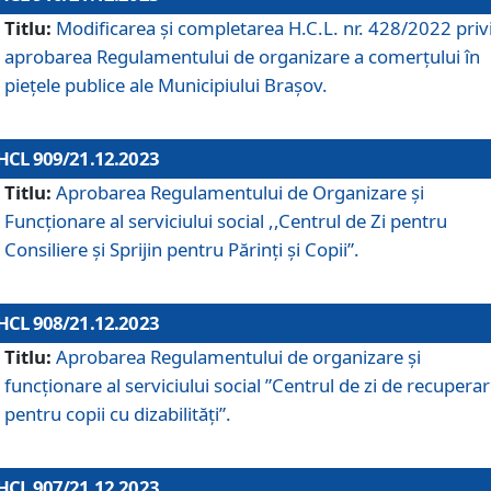
Titlu:
Modificarea și completarea H.C.L. nr. 428/2022 priv
aprobarea Regulamentului de organizare a comerțului în
piețele publice ale Municipiului Braşov.
HCL 909/21.12.2023
Titlu:
Aprobarea Regulamentului de Organizare și
Funcționare al serviciului social ,,Centrul de Zi pentru
Consiliere şi Sprijin pentru Părinţi şi Copii”.
HCL 908/21.12.2023
Titlu:
Aprobarea Regulamentului de organizare şi
funcţionare al serviciului social ”Centrul de zi de recupera
pentru copii cu dizabilități”.
HCL 907/21.12.2023