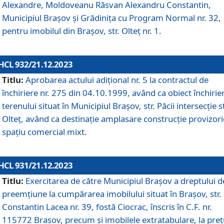
Alexandre, Moldoveanu Răsvan Alexandru Constantin,
Municipiul Braşov şi Grădinița cu Program Normal nr. 32,
pentru imobilul din Brașov, str. Olteț nr. 1.
HCL 932/21.12.2023
Titlu:
Aprobarea actului adițional nr. 5 la contractul de
închiriere nr. 275 din 04.10.1999, având ca obiect închirie
terenului situat în Municipiul Brașov, str. Păcii intersecție st
Olteț, având ca destinație amplasare construcție provizori
spațiu comercial mixt.
HCL 931/21.12.2023
Titlu:
Exercitarea de către Municipiul Brașov a dreptului d
preemțiune la cumpărarea imobilului situat în Brașov, str.
Constantin Lacea nr. 39, fostă Ciocrac, înscris în C.F. nr.
115772 Brașov, precum și imobilele extratabulare, la preț