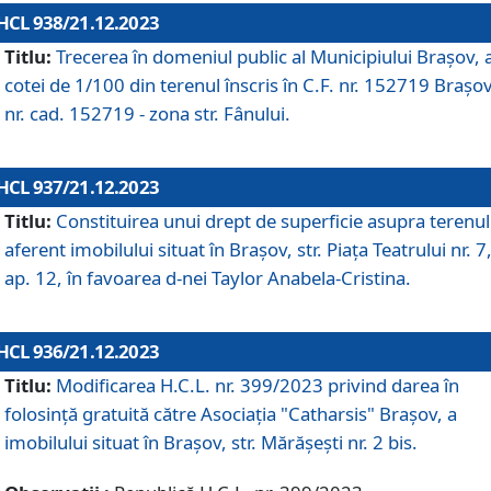
HCL 938/21.12.2023
Titlu:
Trecerea în domeniul public al Municipiului Braşov, 
cotei de 1/100 din terenul înscris în C.F. nr. 152719 Brașov
nr. cad. 152719 - zona str. Fânului.
HCL 937/21.12.2023
Titlu:
Constituirea unui drept de superficie asupra terenul
aferent imobilului situat în Brașov, str. Piața Teatrului nr. 7
ap. 12, în favoarea d-nei Taylor Anabela-Cristina.
HCL 936/21.12.2023
Titlu:
Modificarea H.C.L. nr. 399/2023 privind darea în
folosinţă gratuită către Asociaţia "Catharsis" Brașov, a
imobilului situat în Braşov, str. Mărăşeşti nr. 2 bis.