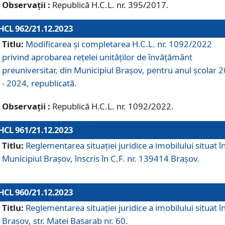
Observații :
Republică H.C.L. nr. 395/2017.
HCL 962/21.12.2023
Titlu:
Modificarea și completarea H.C.L. nr. 1092/2022
privind aprobarea rețelei unităților de învăţământ
preuniversitar, din Municipiul Braşov, pentru anul școlar 
- 2024, republicată.
Observații :
Republică H.C.L. nr. 1092/2022.
HCL 961/21.12.2023
Titlu:
Reglementarea situației juridice a imobilului situat î
Municipiul Brașov, înscris în C.F. nr. 139414 Brașov.
HCL 960/21.12.2023
Titlu:
Reglementarea situației juridice a imobilului situat î
Brașov, str. Matei Basarab nr. 60.