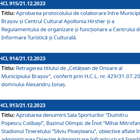
HCL 915/21.12.2023
Titlu:
Aprobarea protocolului de colaborare între Municipi
Brașov și Centrul Cultural Apollonia Hirsher și a
Regulamentului de organizare și funcționare a Centrului d
Informare Turistică și Culturală.
HCL 914/21.12.2023
Titlu:
Retragerea titlului de „Cetățean de Onoare al
Municipiului Brașov”, conferit prin H.C.L. nr. 429/31.07.2
domnului Alexandru Ionaș.
HCL 913/21.12.2023
Titlu:
Aprobarea denumirii Sala Sporturilor “Dumitru
Popescu Colibași”, Bazinul Olimpic de Înot “Mihai Mitrofan
Stadionul Tineretului “Silviu Ploeșteanu”, obiective aflate î
administrarea Direcției Administrare Infrastructură Sport