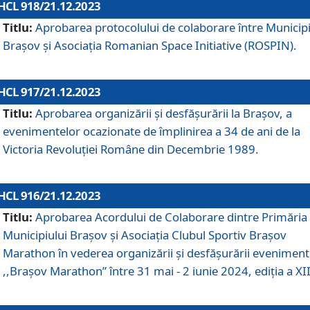
HCL 918/21.12.2023
Titlu:
Aprobarea protocolului de colaborare între Municipi
Brașov și Asociația Romanian Space Initiative (ROSPIN).
HCL 917/21.12.2023
Titlu:
Aprobarea organizării şi desfăşurării la Braşov, a
evenimentelor ocazionate de împlinirea a 34 de ani de la
Victoria Revoluţiei Române din Decembrie 1989.
HCL 916/21.12.2023
Titlu:
Aprobarea Acordului de Colaborare dintre Primăria
Municipiului Brașov și Asociația Clubul Sportiv Brașov
Marathon în vederea organizării și desfășurării eveniment
,,Brașov Marathon” între 31 mai - 2 iunie 2024, ediția a XII