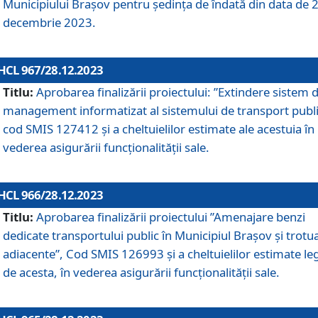
Municipiului Braşov pentru ședința de îndată din data de 
decembrie 2023.
HCL 967/28.12.2023
Titlu:
Aprobarea finalizării proiectului: ”Extindere sistem 
management informatizat al sistemului de transport publi
cod SMIS 127412 și a cheltuielilor estimate ale acestuia în
vederea asigurării funcționalității sale.
HCL 966/28.12.2023
Titlu:
Aprobarea finalizării proiectului ”Amenajare benzi
dedicate transportului public în Municipiul Brașov şi trotu
adiacente”, Cod SMIS 126993 și a cheltuielilor estimate le
de acesta, în vederea asigurării funcționalității sale.