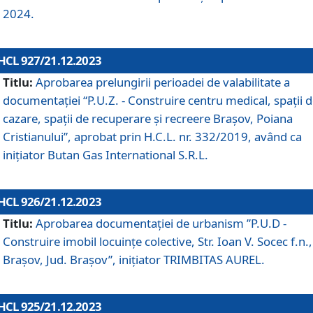
2024.
HCL 927/21.12.2023
Titlu:
Aprobarea prelungirii perioadei de valabilitate a
documentaţiei “P.U.Z. - Construire centru medical, spații 
cazare, spații de recuperare și recreere Brașov, Poiana
Cristianului”, aprobat prin H.C.L. nr. 332/2019, având ca
inițiator Butan Gas International S.R.L.
HCL 926/21.12.2023
Titlu:
Aprobarea documentaţiei de urbanism ”P.U.D -
Construire imobil locuințe colective, Str. Ioan V. Socec f.n.,
Brașov, Jud. Brașov”, inițiator TRIMBITAS AUREL.
HCL 925/21.12.2023