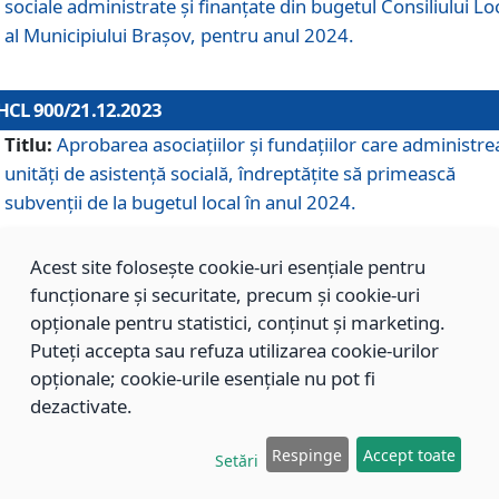
sociale administrate și finanțate din bugetul Consiliului Lo
al Municipiului Brașov, pentru anul 2024.
HCL 900/21.12.2023
Titlu:
Aprobarea asociațiilor şi fundațiilor care administre
unități de asistenţă socială, îndreptăţite să primească
subvenţii de la bugetul local în anul 2024.
Acest site folosește cookie-uri esențiale pentru
HCL 899/21.12.2023
funcționare și securitate, precum și cookie-uri
Titlu:
Aprobarea standardelor de cost pentru serviciile
opționale pentru statistici, conținut și marketing.
sociale furnizate în cadrul Direcției de Asistență Socială
Puteți accepta sau refuza utilizarea cookie-urilor
Brașov, pentru anul 2024.
opționale; cookie-urile esențiale nu pot fi
dezactivate.
HCL 898/21.12.2023
Respinge
Accept toate
Setări
Titlu:
Modificarea Anexei la H.C.L. nr. 91 din 09.02.2018,