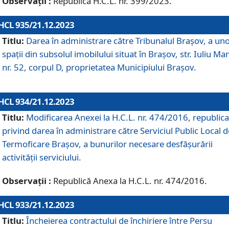
Observații :
Republică H.C.L. nr. 399/2023.
HCL 935/21.12.2023
Titlu:
Darea în administrare către Tribunalul Brașov, a un
spații din subsolul imobilului situat în Brașov, str. Iuliu Ma
nr. 52, corpul D, proprietatea Municipiului Brașov.
HCL 934/21.12.2023
Titlu:
Modificarea Anexei la H.C.L. nr. 474/2016, republica
privind darea în administrare către Serviciul Public Local d
Termoficare Braşov, a bunurilor necesare desfăşurării
activităţii serviciului.
Observații :
Republică Anexa la H.C.L. nr. 474/2016.
HCL 933/21.12.2023
Titlu:
Încheierea contractului de închiriere între Persu