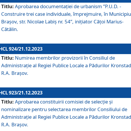
Titlu:
Aprobarea documentaţiei de urbanism ”P.U.D. -
Construire trei case individuale, împrejmuire, în Municipiu
Brașov, str. Nicolae Labiș nr. 54”, inițiator Cățoi Marius-
Cătălin.
HCL 924/21.12.2023
Titlu:
Numirea membrilor provizorii în Consiliul de
Administraţie al Regiei Publice Locale a Pădurilor Kronstad
R.A. Brașov.
HCL 923/21.12.2023
Titlu:
Aprobarea constituirii comisiei de selecție și
nominalizare pentru selectarea membrilor Consiliului de
Administrație al Regiei Publice Locale a Pădurilor Kronstad
R.A. Brașov.