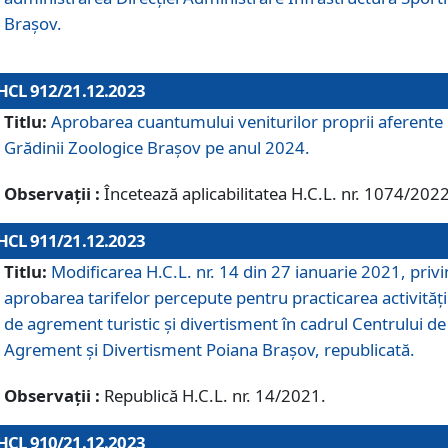
Brașov.
HCL 912/21.12.2023
Titlu:
Aprobarea cuantumului veniturilor proprii aferente
Grădinii Zoologice Braşov pe anul 2024.
Observații :
Încetează aplicabilitatea H.C.L. nr. 1074/2022
HCL 911/21.12.2023
Titlu:
Modificarea H.C.L. nr. 14 din 27 ianuarie 2021, priv
aprobarea tarifelor percepute pentru practicarea activități
de agrement turistic și divertisment în cadrul Centrului de
Agrement și Divertisment Poiana Brașov, republicată.
Observații :
Republică H.C.L. nr. 14/2021.
HCL 910/21.12.2023