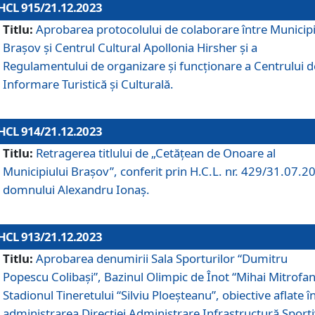
HCL 915/21.12.2023
Titlu:
Aprobarea protocolului de colaborare între Municipi
Brașov și Centrul Cultural Apollonia Hirsher și a
Regulamentului de organizare și funcționare a Centrului d
Informare Turistică și Culturală.
HCL 914/21.12.2023
Titlu:
Retragerea titlului de „Cetățean de Onoare al
Municipiului Brașov”, conferit prin H.C.L. nr. 429/31.07.2
domnului Alexandru Ionaș.
HCL 913/21.12.2023
Titlu:
Aprobarea denumirii Sala Sporturilor “Dumitru
Popescu Colibași”, Bazinul Olimpic de Înot “Mihai Mitrofan
Stadionul Tineretului “Silviu Ploeșteanu”, obiective aflate î
administrarea Direcției Administrare Infrastructură Sport