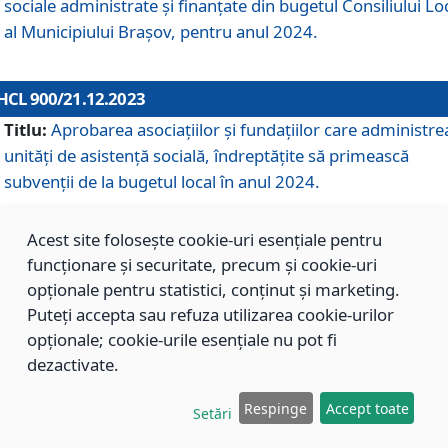
sociale administrate și finanțate din bugetul Consiliului Lo
al Municipiului Brașov, pentru anul 2024.
HCL 900/21.12.2023
Titlu:
Aprobarea asociațiilor şi fundațiilor care administre
unități de asistenţă socială, îndreptăţite să primească
subvenţii de la bugetul local în anul 2024.
Acest site folosește cookie-uri esențiale pentru
HCL 899/21.12.2023
funcționare și securitate, precum și cookie-uri
Titlu:
Aprobarea standardelor de cost pentru serviciile
opționale pentru statistici, conținut și marketing.
sociale furnizate în cadrul Direcției de Asistență Socială
Puteți accepta sau refuza utilizarea cookie-urilor
Brașov, pentru anul 2024.
opționale; cookie-urile esențiale nu pot fi
dezactivate.
HCL 898/21.12.2023
Respinge
Accept toate
Setări
Titlu:
Modificarea Anexei la H.C.L. nr. 91 din 09.02.2018,