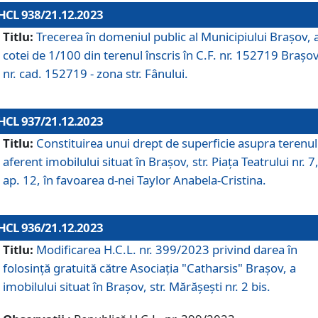
HCL 938/21.12.2023
Titlu:
Trecerea în domeniul public al Municipiului Braşov, 
cotei de 1/100 din terenul înscris în C.F. nr. 152719 Brașov
nr. cad. 152719 - zona str. Fânului.
HCL 937/21.12.2023
Titlu:
Constituirea unui drept de superficie asupra terenul
aferent imobilului situat în Brașov, str. Piața Teatrului nr. 7
ap. 12, în favoarea d-nei Taylor Anabela-Cristina.
HCL 936/21.12.2023
Titlu:
Modificarea H.C.L. nr. 399/2023 privind darea în
folosinţă gratuită către Asociaţia "Catharsis" Brașov, a
imobilului situat în Braşov, str. Mărăşeşti nr. 2 bis.