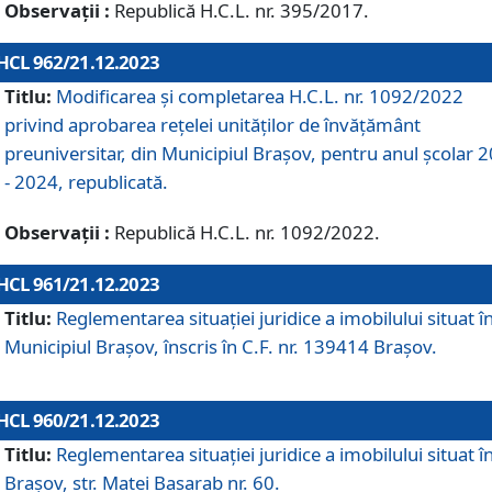
Observații :
Republică H.C.L. nr. 395/2017.
HCL 962/21.12.2023
Titlu:
Modificarea și completarea H.C.L. nr. 1092/2022
privind aprobarea rețelei unităților de învăţământ
preuniversitar, din Municipiul Braşov, pentru anul școlar 
- 2024, republicată.
Observații :
Republică H.C.L. nr. 1092/2022.
HCL 961/21.12.2023
Titlu:
Reglementarea situației juridice a imobilului situat î
Municipiul Brașov, înscris în C.F. nr. 139414 Brașov.
HCL 960/21.12.2023
Titlu:
Reglementarea situației juridice a imobilului situat î
Brașov, str. Matei Basarab nr. 60.