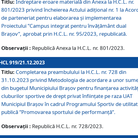
Titlu:
Îndreptare eroare materială din Anexa la H.C.L. nr.
801/2023 privind încheierea Actului adițional nr. 1 la Acor
de parteneriat pentru elaborarea și implementarea
Proiectului ”Campus integrat pentru învățământ dual
Brașov”, aprobat prin H.C.L. nr. 95/2023, republicată.
Observații :
Republică Anexa la H.C.L. nr. 801/2023.
HCL 919/21.12.2023
Titlu:
Completarea preambulului la H.C.L. nr. 728 din
31.10.2023 privind Metodologia de acordare a unor sum
din bugetul Municipiului Brașov pentru finanțarea activităț
cluburilor sportive de drept privat înființate pe raza UAT
Municipiul Brașov în cadrul Programului Sportiv de utilita
publică ”Promovarea sportului de performanță”.
Observații :
Republică H.C.L. nr. 728/2023.