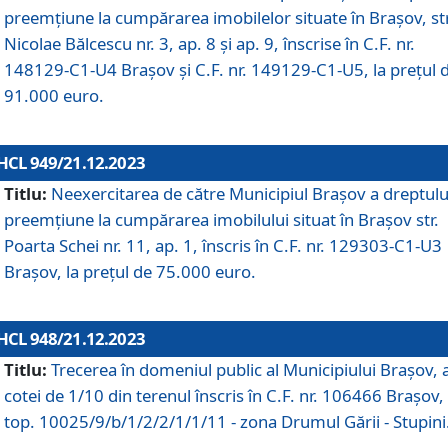
preemțiune la cumpărarea imobilelor situate în Brașov, str
Nicolae Bălcescu nr. 3, ap. 8 și ap. 9, înscrise în C.F. nr.
148129-C1-U4 Brașov și C.F. nr. 149129-C1-U5, la prețul 
91.000 euro.
HCL 949/21.12.2023
Titlu:
Neexercitarea de către Municipiul Brașov a dreptulu
preemțiune la cumpărarea imobilului situat în Brașov str.
Poarta Schei nr. 11, ap. 1, înscris în C.F. nr. 129303-C1-U3
Brașov, la prețul de 75.000 euro.
HCL 948/21.12.2023
Titlu:
Trecerea în domeniul public al Municipiului Braşov, 
cotei de 1/10 din terenul înscris în C.F. nr. 106466 Brașov, 
top. 10025/9/b/1/2/2/1/1/11 - zona Drumul Gării - Stupini