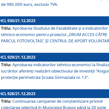
de 986.000 euro, exclusiv TVA.
HCL 930/21.12.2023
Titlu:
Aprobarea Studiului de Fezabilitate și a indicatorilor
tehnico-economici pentru proiectul „DRUM ACCES CĂTRE
PARCUL FOTOVOLTAIC ȘI CENTRUL DE APORT VOLUNTAR
HCL 929/21.12.2023
Titlu:
Aprobarea indicatorilor tehnico-economici la finaliz
lucrărilor aferenți realizării obiectivului de investiții “Asigu
protecție perimetrala Școala Gimnaziala nr. 13“.
HCL 928/21.12.2023
Titlu:
Continuarea campaniei de conștientizare privind
colectarea selectivă în Municipiul Braşov până la 30 iunie