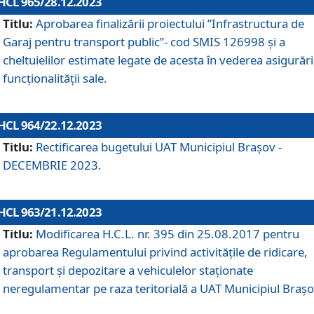
HCL 965/28.12.2023
Titlu:
Aprobarea finalizării proiectului ”Infrastructura de
Garaj pentru transport public”- cod SMIS 126998 și a
cheltuielilor estimate legate de acesta în vederea asigurări
funcționalității sale.
HCL 964/22.12.2023
Titlu:
Rectificarea bugetului UAT Municipiul Braşov -
DECEMBRIE 2023.
HCL 963/21.12.2023
Titlu:
Modificarea H.C.L. nr. 395 din 25.08.2017 pentru
aprobarea Regulamentului privind activitățile de ridicare,
transport şi depozitare a vehiculelor staționate
neregulamentar pe raza teritorială a UAT Municipiul Braşo