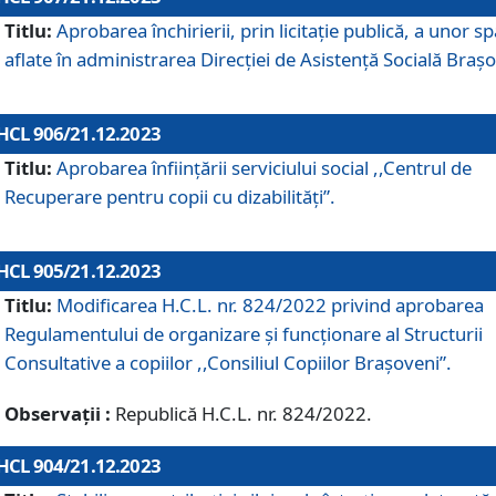
Titlu:
Aprobarea închirierii, prin licitație publică, a unor sp
aflate în administrarea Direcției de Asistență Socială Brașo
HCL 906/21.12.2023
Titlu:
Aprobarea înființării serviciului social ,,Centrul de
Recuperare pentru copii cu dizabilități”.
HCL 905/21.12.2023
Titlu:
Modificarea H.C.L. nr. 824/2022 privind aprobarea
Regulamentului de organizare şi funcţionare al Structurii
Consultative a copiilor ,,Consiliul Copiilor Braşoveni”.
Observații :
Republică H.C.L. nr. 824/2022.
HCL 904/21.12.2023