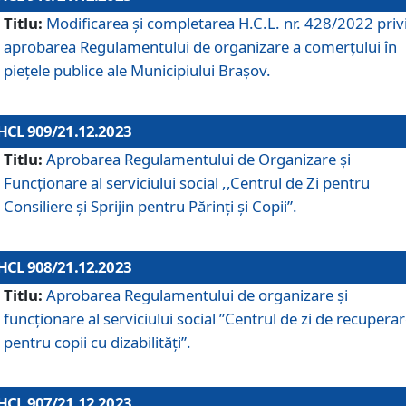
Titlu:
Modificarea și completarea H.C.L. nr. 428/2022 priv
aprobarea Regulamentului de organizare a comerțului în
piețele publice ale Municipiului Braşov.
HCL 909/21.12.2023
Titlu:
Aprobarea Regulamentului de Organizare și
Funcționare al serviciului social ,,Centrul de Zi pentru
Consiliere şi Sprijin pentru Părinţi şi Copii”.
HCL 908/21.12.2023
Titlu:
Aprobarea Regulamentului de organizare şi
funcţionare al serviciului social ”Centrul de zi de recupera
pentru copii cu dizabilități”.
HCL 907/21.12.2023