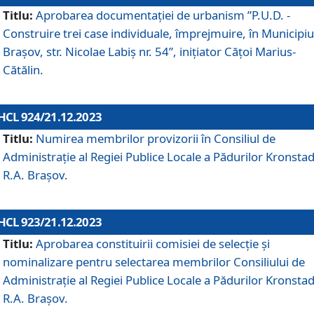
Titlu:
Aprobarea documentaţiei de urbanism ”P.U.D. -
Construire trei case individuale, împrejmuire, în Municipiu
Brașov, str. Nicolae Labiș nr. 54”, inițiator Cățoi Marius-
Cătălin.
HCL 924/21.12.2023
Titlu:
Numirea membrilor provizorii în Consiliul de
Administraţie al Regiei Publice Locale a Pădurilor Kronstad
R.A. Brașov.
HCL 923/21.12.2023
Titlu:
Aprobarea constituirii comisiei de selecție și
nominalizare pentru selectarea membrilor Consiliului de
Administrație al Regiei Publice Locale a Pădurilor Kronstad
R.A. Brașov.