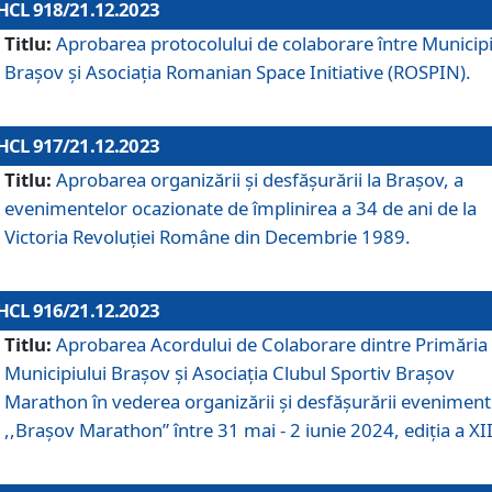
HCL 918/21.12.2023
Titlu:
Aprobarea protocolului de colaborare între Municipi
Brașov și Asociația Romanian Space Initiative (ROSPIN).
HCL 917/21.12.2023
Titlu:
Aprobarea organizării şi desfăşurării la Braşov, a
evenimentelor ocazionate de împlinirea a 34 de ani de la
Victoria Revoluţiei Române din Decembrie 1989.
HCL 916/21.12.2023
Titlu:
Aprobarea Acordului de Colaborare dintre Primăria
Municipiului Brașov și Asociația Clubul Sportiv Brașov
Marathon în vederea organizării și desfășurării eveniment
,,Brașov Marathon” între 31 mai - 2 iunie 2024, ediția a XII