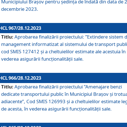
Municipiului Braşov pentru ședința de îndată din data de 
decembrie 2023.
HCL 967/28.12.2023
Titlu:
Aprobarea finalizării proiectului: ”Extindere sistem 
management informatizat al sistemului de transport publi
cod SMIS 127412 și a cheltuielilor estimate ale acestuia în
vederea asigurării funcționalității sale.
HCL 966/28.12.2023
Titlu:
Aprobarea finalizării proiectului ”Amenajare benzi
dedicate transportului public în Municipiul Brașov şi trotu
adiacente”, Cod SMIS 126993 și a cheltuielilor estimate le
de acesta, în vederea asigurării funcționalității sale.