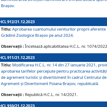
Brașov.
HCL 912/21.12.2023
Titlu:
Aprobarea cuantumului veniturilor proprii aferente
Grădinii Zoologice Braşov pe anul 2024.
Observații :
Încetează aplicabilitatea H.C.L. nr. 1074/2022
HCL 911/21.12.2023
Titlu:
Modificarea H.C.L. nr. 14 din 27 ianuarie 2021, priv
aprobarea tarifelor percepute pentru practicarea activități
de agrement turistic și divertisment în cadrul Centrului de
Agrement și Divertisment Poiana Brașov, republicată.
Observații :
Republică H.C.L. nr. 14/2021.
HCL 910/21.12.2023