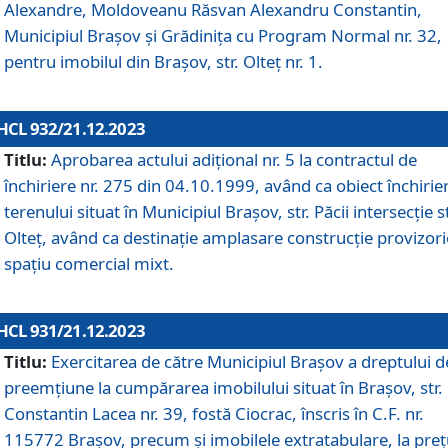
Alexandre, Moldoveanu Răsvan Alexandru Constantin,
Municipiul Braşov şi Grădinița cu Program Normal nr. 32,
pentru imobilul din Brașov, str. Olteț nr. 1.
HCL 932/21.12.2023
Titlu:
Aprobarea actului adițional nr. 5 la contractul de
închiriere nr. 275 din 04.10.1999, având ca obiect închirie
terenului situat în Municipiul Brașov, str. Păcii intersecție st
Olteț, având ca destinație amplasare construcție provizori
spațiu comercial mixt.
HCL 931/21.12.2023
Titlu:
Exercitarea de către Municipiul Brașov a dreptului d
preemțiune la cumpărarea imobilului situat în Brașov, str.
Constantin Lacea nr. 39, fostă Ciocrac, înscris în C.F. nr.
115772 Brașov, precum și imobilele extratabulare, la preț