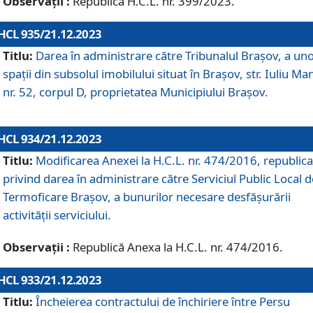
Observații :
Republică H.C.L. nr. 399/2023.
HCL 935/21.12.2023
Titlu:
Darea în administrare către Tribunalul Brașov, a un
spații din subsolul imobilului situat în Brașov, str. Iuliu Ma
nr. 52, corpul D, proprietatea Municipiului Brașov.
HCL 934/21.12.2023
Titlu:
Modificarea Anexei la H.C.L. nr. 474/2016, republica
privind darea în administrare către Serviciul Public Local d
Termoficare Braşov, a bunurilor necesare desfăşurării
activităţii serviciului.
Observații :
Republică Anexa la H.C.L. nr. 474/2016.
HCL 933/21.12.2023
Titlu:
Încheierea contractului de închiriere între Persu