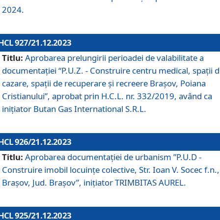
2024.
HCL 927/21.12.2023
Titlu:
Aprobarea prelungirii perioadei de valabilitate a
documentaţiei “P.U.Z. - Construire centru medical, spații 
cazare, spații de recuperare și recreere Brașov, Poiana
Cristianului”, aprobat prin H.C.L. nr. 332/2019, având ca
inițiator Butan Gas International S.R.L.
HCL 926/21.12.2023
Titlu:
Aprobarea documentaţiei de urbanism ”P.U.D -
Construire imobil locuințe colective, Str. Ioan V. Socec f.n.,
Brașov, Jud. Brașov”, inițiator TRIMBITAS AUREL.
HCL 925/21.12.2023