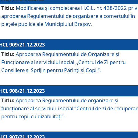
Titlu:
Modificarea și completarea H.C.L. nr. 428/2022 priv
aprobarea Regulamentului de organizare a comerțului în
piețele publice ale Municipiului Braşov.
HCL 909/21.12.2023
Titlu:
Aprobarea Regulamentului de Organizare și
Funcționare al serviciului social ,,Centrul de Zi pentru
Consiliere şi Sprijin pentru Părinţi şi Copii”.
HCL 908/21.12.2023
Titlu:
Aprobarea Regulamentului de organizare şi
funcţionare al serviciului social ”Centrul de zi de recupera
pentru copii cu dizabilități”.
HCL 907/21.12.2023