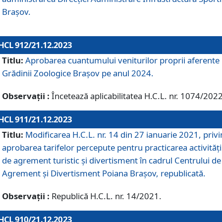
Brașov.
HCL 912/21.12.2023
Titlu:
Aprobarea cuantumului veniturilor proprii aferente
Grădinii Zoologice Braşov pe anul 2024.
Observații :
Încetează aplicabilitatea H.C.L. nr. 1074/2022
HCL 911/21.12.2023
Titlu:
Modificarea H.C.L. nr. 14 din 27 ianuarie 2021, priv
aprobarea tarifelor percepute pentru practicarea activități
de agrement turistic și divertisment în cadrul Centrului de
Agrement și Divertisment Poiana Brașov, republicată.
Observații :
Republică H.C.L. nr. 14/2021.
HCL 910/21.12.2023