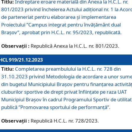
Titlu:
Îndreptare eroare materială din Anexa la H.C.L. nr.
801/2023 privind încheierea Actului adițional nr. 1 la Acor
de parteneriat pentru elaborarea și implementarea
Proiectului ”Campus integrat pentru învățământ dual
Brașov”, aprobat prin H.C.L. nr. 95/2023, republicată.
Observații :
Republică Anexa la H.C.L. nr. 801/2023.
HCL 919/21.12.2023
Titlu:
Completarea preambulului la H.C.L. nr. 728 din
31.10.2023 privind Metodologia de acordare a unor sum
din bugetul Municipiului Brașov pentru finanțarea activităț
cluburilor sportive de drept privat înființate pe raza UAT
Municipiul Brașov în cadrul Programului Sportiv de utilita
publică ”Promovarea sportului de performanță”.
Observații :
Republică H.C.L. nr. 728/2023.