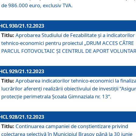
de 986.000 euro, exclusiv TVA.
HCL 930/21.12.2023
Titlu:
Aprobarea Studiului de Fezabilitate și a indicatorilor
tehnico-economici pentru proiectul „DRUM ACCES CĂTRE
PARCUL FOTOVOLTAIC ȘI CENTRUL DE APORT VOLUNTAR
HCL 929/21.12.2023
Titlu:
Aprobarea indicatorilor tehnico-economici la finaliz
lucrărilor aferenți realizării obiectivului de investiții “Asigu
protecție perimetrala Școala Gimnaziala nr. 13“.
HCL 928/21.12.2023
Titlu:
Continuarea campaniei de conștientizare privind
colectarea selectivă în Municipiul Braşov până la 30 iunie