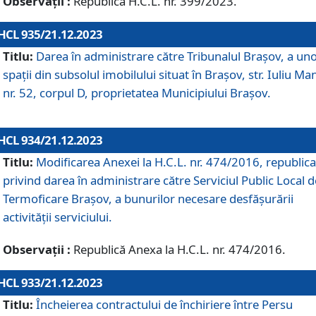
Observații :
Republică H.C.L. nr. 399/2023.
HCL 935/21.12.2023
Titlu:
Darea în administrare către Tribunalul Brașov, a un
spații din subsolul imobilului situat în Brașov, str. Iuliu Ma
nr. 52, corpul D, proprietatea Municipiului Brașov.
HCL 934/21.12.2023
Titlu:
Modificarea Anexei la H.C.L. nr. 474/2016, republica
privind darea în administrare către Serviciul Public Local d
Termoficare Braşov, a bunurilor necesare desfăşurării
activităţii serviciului.
Observații :
Republică Anexa la H.C.L. nr. 474/2016.
HCL 933/21.12.2023
Titlu:
Încheierea contractului de închiriere între Persu