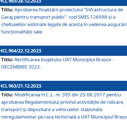
HCL 965/28.12.2023
Titlu:
Aprobarea finalizării proiectului ”Infrastructura de
Garaj pentru transport public”- cod SMIS 126998 și a
cheltuielilor estimate legate de acesta în vederea asigurări
funcționalității sale.
HCL 964/22.12.2023
Titlu:
Rectificarea bugetului UAT Municipiul Braşov -
DECEMBRIE 2023.
HCL 963/21.12.2023
Titlu:
Modificarea H.C.L. nr. 395 din 25.08.2017 pentru
aprobarea Regulamentului privind activitățile de ridicare,
transport şi depozitare a vehiculelor staționate
neregulamentar pe raza teritorială a UAT Municipiul Braşo