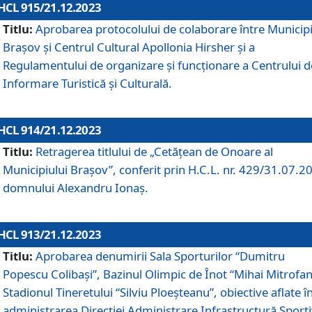
HCL 915/21.12.2023
Titlu:
Aprobarea protocolului de colaborare între Municipi
Brașov și Centrul Cultural Apollonia Hirsher și a
Regulamentului de organizare și funcționare a Centrului d
Informare Turistică și Culturală.
HCL 914/21.12.2023
Titlu:
Retragerea titlului de „Cetățean de Onoare al
Municipiului Brașov”, conferit prin H.C.L. nr. 429/31.07.2
domnului Alexandru Ionaș.
HCL 913/21.12.2023
Titlu:
Aprobarea denumirii Sala Sporturilor “Dumitru
Popescu Colibași”, Bazinul Olimpic de Înot “Mihai Mitrofan
Stadionul Tineretului “Silviu Ploeșteanu”, obiective aflate î
administrarea Direcției Administrare Infrastructură Sport