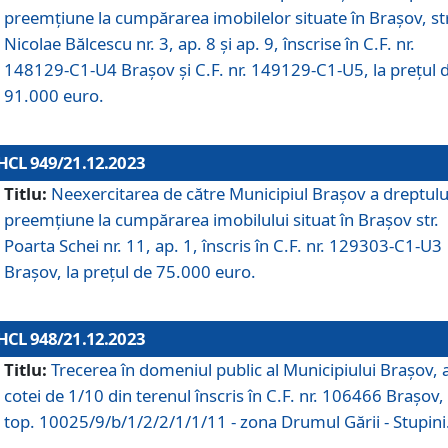
preemțiune la cumpărarea imobilelor situate în Brașov, str
Nicolae Bălcescu nr. 3, ap. 8 și ap. 9, înscrise în C.F. nr.
148129-C1-U4 Brașov și C.F. nr. 149129-C1-U5, la prețul 
91.000 euro.
HCL 949/21.12.2023
Titlu:
Neexercitarea de către Municipiul Brașov a dreptulu
preemțiune la cumpărarea imobilului situat în Brașov str.
Poarta Schei nr. 11, ap. 1, înscris în C.F. nr. 129303-C1-U3
Brașov, la prețul de 75.000 euro.
HCL 948/21.12.2023
Titlu:
Trecerea în domeniul public al Municipiului Braşov, 
cotei de 1/10 din terenul înscris în C.F. nr. 106466 Brașov, 
top. 10025/9/b/1/2/2/1/1/11 - zona Drumul Gării - Stupini