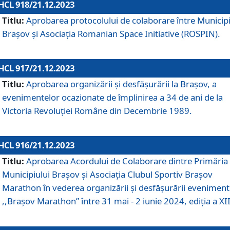
HCL 918/21.12.2023
Titlu:
Aprobarea protocolului de colaborare între Municipi
Brașov și Asociația Romanian Space Initiative (ROSPIN).
HCL 917/21.12.2023
Titlu:
Aprobarea organizării şi desfăşurării la Braşov, a
evenimentelor ocazionate de împlinirea a 34 de ani de la
Victoria Revoluţiei Române din Decembrie 1989.
HCL 916/21.12.2023
Titlu:
Aprobarea Acordului de Colaborare dintre Primăria
Municipiului Brașov și Asociația Clubul Sportiv Brașov
Marathon în vederea organizării și desfășurării eveniment
,,Brașov Marathon” între 31 mai - 2 iunie 2024, ediția a XII