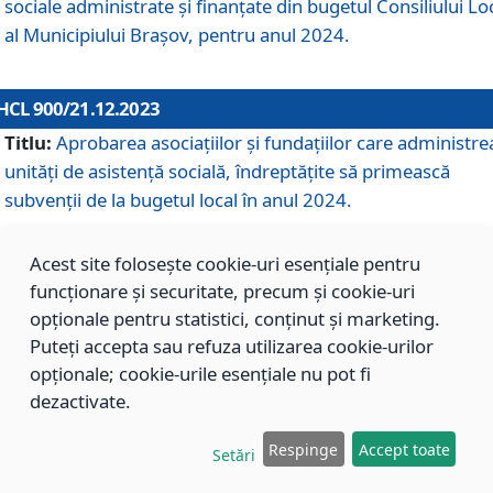
sociale administrate și finanțate din bugetul Consiliului Lo
al Municipiului Brașov, pentru anul 2024.
HCL 900/21.12.2023
Titlu:
Aprobarea asociațiilor şi fundațiilor care administre
unități de asistenţă socială, îndreptăţite să primească
subvenţii de la bugetul local în anul 2024.
Acest site folosește cookie-uri esențiale pentru
HCL 899/21.12.2023
funcționare și securitate, precum și cookie-uri
Titlu:
Aprobarea standardelor de cost pentru serviciile
opționale pentru statistici, conținut și marketing.
sociale furnizate în cadrul Direcției de Asistență Socială
Puteți accepta sau refuza utilizarea cookie-urilor
Brașov, pentru anul 2024.
opționale; cookie-urile esențiale nu pot fi
dezactivate.
HCL 898/21.12.2023
Respinge
Accept toate
Setări
Titlu:
Modificarea Anexei la H.C.L. nr. 91 din 09.02.2018,