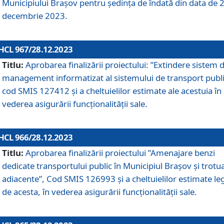
Municipiului Braşov pentru ședința de îndată din data de 
decembrie 2023.
HCL 967/28.12.2023
Titlu:
Aprobarea finalizării proiectului: ”Extindere sistem 
management informatizat al sistemului de transport publi
cod SMIS 127412 și a cheltuielilor estimate ale acestuia în
vederea asigurării funcționalității sale.
HCL 966/28.12.2023
Titlu:
Aprobarea finalizării proiectului ”Amenajare benzi
dedicate transportului public în Municipiul Brașov şi trotu
adiacente”, Cod SMIS 126993 și a cheltuielilor estimate le
de acesta, în vederea asigurării funcționalității sale.