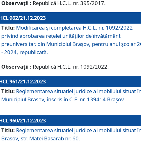
Observații :
Republică H.C.L. nr. 395/2017.
HCL 962/21.12.2023
Titlu:
Modificarea și completarea H.C.L. nr. 1092/2022
privind aprobarea rețelei unităților de învăţământ
preuniversitar, din Municipiul Braşov, pentru anul școlar 
- 2024, republicată.
Observații :
Republică H.C.L. nr. 1092/2022.
HCL 961/21.12.2023
Titlu:
Reglementarea situației juridice a imobilului situat î
Municipiul Brașov, înscris în C.F. nr. 139414 Brașov.
HCL 960/21.12.2023
Titlu:
Reglementarea situației juridice a imobilului situat î
Brașov, str. Matei Basarab nr. 60.