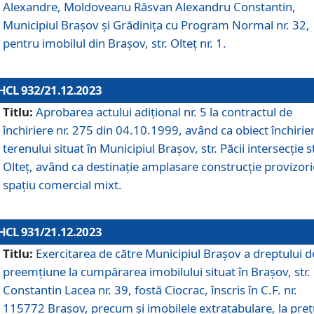
Alexandre, Moldoveanu Răsvan Alexandru Constantin,
Municipiul Braşov şi Grădinița cu Program Normal nr. 32,
pentru imobilul din Brașov, str. Olteț nr. 1.
HCL 932/21.12.2023
Titlu:
Aprobarea actului adițional nr. 5 la contractul de
închiriere nr. 275 din 04.10.1999, având ca obiect închirie
terenului situat în Municipiul Brașov, str. Păcii intersecție st
Olteț, având ca destinație amplasare construcție provizori
spațiu comercial mixt.
HCL 931/21.12.2023
Titlu:
Exercitarea de către Municipiul Brașov a dreptului d
preemțiune la cumpărarea imobilului situat în Brașov, str.
Constantin Lacea nr. 39, fostă Ciocrac, înscris în C.F. nr.
115772 Brașov, precum și imobilele extratabulare, la preț