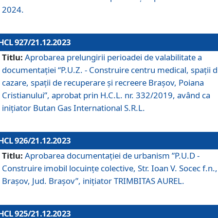
2024.
HCL 927/21.12.2023
Titlu:
Aprobarea prelungirii perioadei de valabilitate a
documentaţiei “P.U.Z. - Construire centru medical, spații 
cazare, spații de recuperare și recreere Brașov, Poiana
Cristianului”, aprobat prin H.C.L. nr. 332/2019, având ca
inițiator Butan Gas International S.R.L.
HCL 926/21.12.2023
Titlu:
Aprobarea documentaţiei de urbanism ”P.U.D -
Construire imobil locuințe colective, Str. Ioan V. Socec f.n.,
Brașov, Jud. Brașov”, inițiator TRIMBITAS AUREL.
HCL 925/21.12.2023