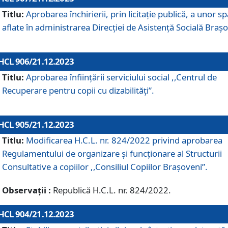
Titlu:
Aprobarea închirierii, prin licitație publică, a unor sp
aflate în administrarea Direcției de Asistență Socială Brașo
HCL 906/21.12.2023
Titlu:
Aprobarea înființării serviciului social ,,Centrul de
Recuperare pentru copii cu dizabilități”.
HCL 905/21.12.2023
Titlu:
Modificarea H.C.L. nr. 824/2022 privind aprobarea
Regulamentului de organizare şi funcţionare al Structurii
Consultative a copiilor ,,Consiliul Copiilor Braşoveni”.
Observații :
Republică H.C.L. nr. 824/2022.
HCL 904/21.12.2023