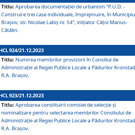
Titlu:
Aprobarea documentaţiei de urbanism ”P.U.D. -
Construire trei case individuale, împrejmuire, în Municipiu
Brașov, str. Nicolae Labiș nr. 54”, inițiator Cățoi Marius-
Cătălin.
HCL 924/21.12.2023
Titlu:
Numirea membrilor provizorii în Consiliul de
Administraţie al Regiei Publice Locale a Pădurilor Kronstad
R.A. Brașov.
HCL 923/21.12.2023
Titlu:
Aprobarea constituirii comisiei de selecție și
nominalizare pentru selectarea membrilor Consiliului de
Administrație al Regiei Publice Locale a Pădurilor Kronstad
R.A. Brașov.