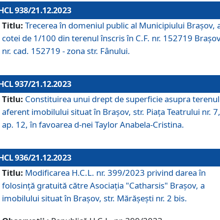
HCL 938/21.12.2023
Titlu:
Trecerea în domeniul public al Municipiului Braşov, 
cotei de 1/100 din terenul înscris în C.F. nr. 152719 Brașov
nr. cad. 152719 - zona str. Fânului.
HCL 937/21.12.2023
Titlu:
Constituirea unui drept de superficie asupra terenul
aferent imobilului situat în Brașov, str. Piața Teatrului nr. 7
ap. 12, în favoarea d-nei Taylor Anabela-Cristina.
HCL 936/21.12.2023
Titlu:
Modificarea H.C.L. nr. 399/2023 privind darea în
folosinţă gratuită către Asociaţia "Catharsis" Brașov, a
imobilului situat în Braşov, str. Mărăşeşti nr. 2 bis.