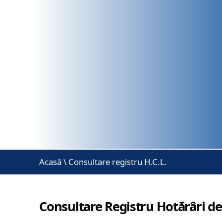
Acasă
\
Consultare registru H.C.L.
Consultare Registru Hotărâri de