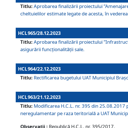
Titlu:
Aprobarea finalizării proiectului ”Amenajar
cheltuielilor estimate legate de acesta, în vederea 
HCL 965/28.12.2023
Titlu:
Aprobarea finalizării proiectului ”Infrastru
asigurării funcționalității sale.
HCL 964/22.12.2023
Titlu:
Rectificarea bugetului UAT Municipiul Bra
HCL 963/21.12.2023
Titlu:
Modificarea H.C.L. nr. 395 din 25.08.2017 p
neregulamentar pe raza teritorială a UAT Municip
Observații :
Republică H.C.L. nr. 395/2017.