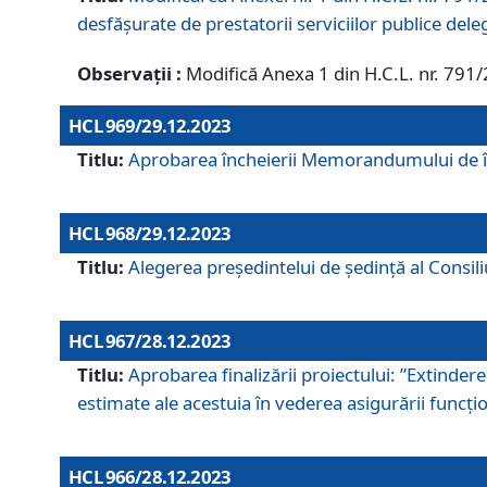
desfășurate de prestatorii serviciilor publice del
Observații :
Modifică Anexa 1 din H.C.L. nr. 791
HCL 969/29.12.2023
Titlu:
Aprobarea încheierii Memorandumului de înț
HCL 968/29.12.2023
Titlu:
Alegerea preşedintelui de şedinţă al Consil
HCL 967/28.12.2023
Titlu:
Aprobarea finalizării proiectului: ”Extinde
estimate ale acestuia în vederea asigurării funcțion
HCL 966/28.12.2023