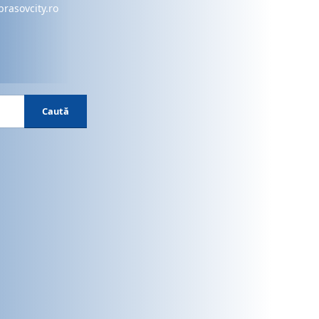
brasovcity.ro
Caută