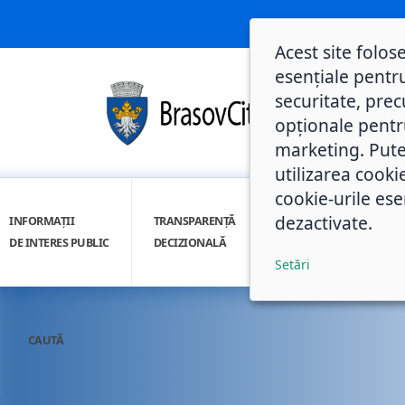
Acest site folos
esențiale pentru
securitate, prec
opționale pentru 
marketing. Pute
utilizarea cooki
cookie-urile ese
dezactivate.
INFORMAȚII
TRANSPARENȚĂ
INTEGRITATE
DE INTERES PUBLIC
DECIZIONALĂ
INSTITUȚIONALĂ
Setări
CAUTĂ