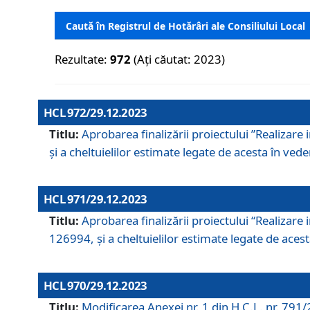
Caută în Registrul de Hotărâri ale Consiliului Local
Rezultate:
972
(Ați căutat: 2023)
HCL 972/29.12.2023
Titlu:
Aprobarea finalizării proiectului ”Realizare
și a cheltuielilor estimate legate de acesta în veder
HCL 971/29.12.2023
Titlu:
Aprobarea finalizării proiectului “Realizare 
126994, și a cheltuielilor estimate legate de acesta
HCL 970/29.12.2023
Titlu:
Modificarea Anexei nr. 1 din H.C.L. nr. 791/2