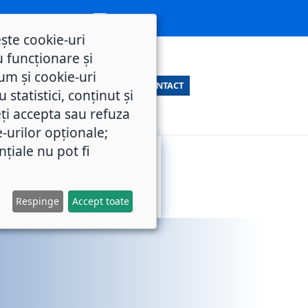
ește cookie-uri
 funcționare și
um și cookie-uri
CONTACT
statistici, conținut și
ți accepta sau refuza
e-urilor opționale;
nțiale nu pot fi
SERVICII
M.O.L.
PUBLICE
Respinge
Accept toate