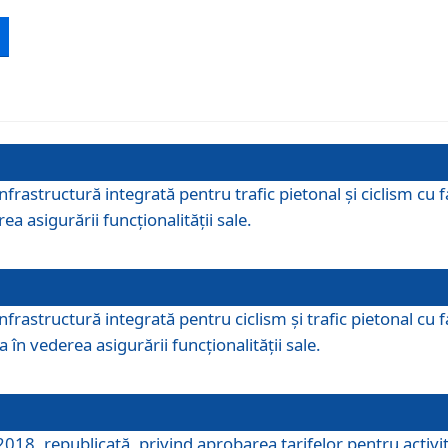
 infrastructură integrată pentru trafic pietonal și ciclism 
ea asigurării funcționalității sale.
infrastructură integrată pentru ciclism şi trafic pietonal cu
 în vederea asigurării funcționalității sale.
018, republicată, privind aprobarea tarifelor pentru activită