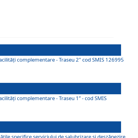
cu facilități complementare - Traseu 2" cod SMIS 126995
 facilităţi complementare - Traseu 1” - cod SMIS
țile specifice serviciului de salubrizare și deszăpezire