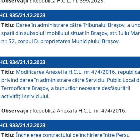
Observații :
Republică H.C.L. nr. 399/2023.
HCL 935/21.12.2023
Titlu:
Darea în administrare către Tribunalul Brașov, a un
spații din subsolul imobilului situat în Brașov, str. Iuliu Ma
nr. 52, corpul D, proprietatea Municipiului Brașov.
HCL 934/21.12.2023
Titlu:
Modificarea Anexei la H.C.L. nr. 474/2016, republica
privind darea în administrare către Serviciul Public Local d
Termoficare Braşov, a bunurilor necesare desfăşurării
activităţii serviciului.
Observații :
Republică Anexa la H.C.L. nr. 474/2016.
HCL 933/21.12.2023
Titlu:
Încheierea contractului de închiriere între Persu