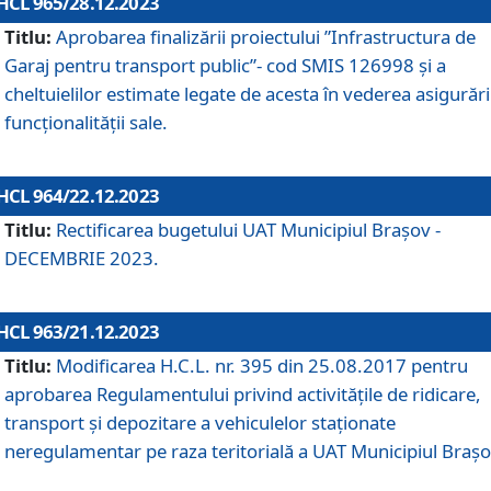
HCL 965/28.12.2023
Titlu:
Aprobarea finalizării proiectului ”Infrastructura de
Garaj pentru transport public”- cod SMIS 126998 și a
cheltuielilor estimate legate de acesta în vederea asigurări
funcționalității sale.
HCL 964/22.12.2023
Titlu:
Rectificarea bugetului UAT Municipiul Braşov -
DECEMBRIE 2023.
HCL 963/21.12.2023
Titlu:
Modificarea H.C.L. nr. 395 din 25.08.2017 pentru
aprobarea Regulamentului privind activitățile de ridicare,
transport şi depozitare a vehiculelor staționate
neregulamentar pe raza teritorială a UAT Municipiul Braşo