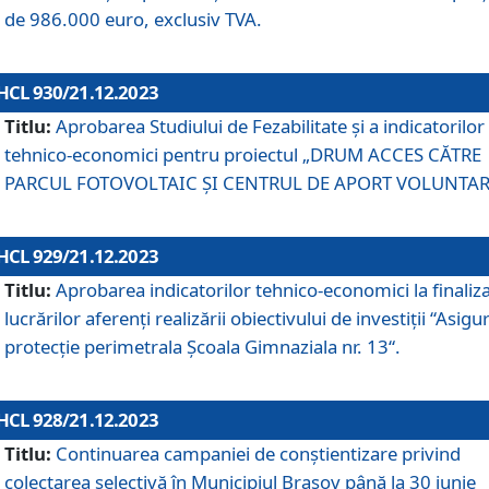
de 986.000 euro, exclusiv TVA.
HCL 930/21.12.2023
Titlu:
Aprobarea Studiului de Fezabilitate și a indicatorilor
tehnico-economici pentru proiectul „DRUM ACCES CĂTRE
PARCUL FOTOVOLTAIC ȘI CENTRUL DE APORT VOLUNTAR
HCL 929/21.12.2023
Titlu:
Aprobarea indicatorilor tehnico-economici la finaliz
lucrărilor aferenți realizării obiectivului de investiții “Asigu
protecție perimetrala Școala Gimnaziala nr. 13“.
HCL 928/21.12.2023
Titlu:
Continuarea campaniei de conștientizare privind
colectarea selectivă în Municipiul Braşov până la 30 iunie