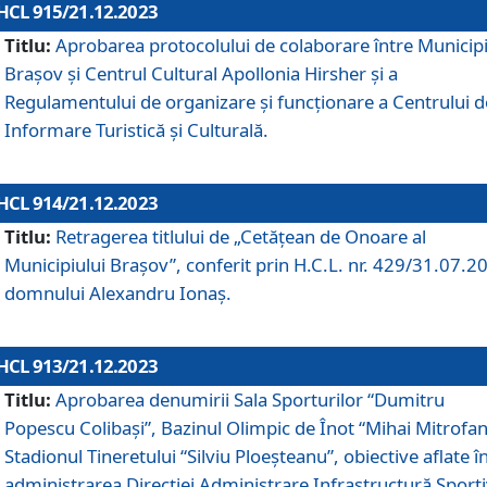
HCL 915/21.12.2023
Titlu:
Aprobarea protocolului de colaborare între Municipi
Brașov și Centrul Cultural Apollonia Hirsher și a
Regulamentului de organizare și funcționare a Centrului d
Informare Turistică și Culturală.
HCL 914/21.12.2023
Titlu:
Retragerea titlului de „Cetățean de Onoare al
Municipiului Brașov”, conferit prin H.C.L. nr. 429/31.07.2
domnului Alexandru Ionaș.
HCL 913/21.12.2023
Titlu:
Aprobarea denumirii Sala Sporturilor “Dumitru
Popescu Colibași”, Bazinul Olimpic de Înot “Mihai Mitrofan
Stadionul Tineretului “Silviu Ploeșteanu”, obiective aflate î
administrarea Direcției Administrare Infrastructură Sport