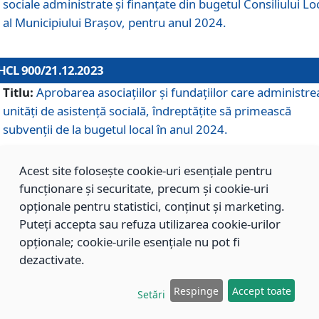
sociale administrate și finanțate din bugetul Consiliului Lo
al Municipiului Brașov, pentru anul 2024.
HCL 900/21.12.2023
Titlu:
Aprobarea asociațiilor şi fundațiilor care administre
unități de asistenţă socială, îndreptăţite să primească
subvenţii de la bugetul local în anul 2024.
Acest site folosește cookie-uri esențiale pentru
HCL 899/21.12.2023
funcționare și securitate, precum și cookie-uri
Titlu:
Aprobarea standardelor de cost pentru serviciile
opționale pentru statistici, conținut și marketing.
sociale furnizate în cadrul Direcției de Asistență Socială
Puteți accepta sau refuza utilizarea cookie-urilor
Brașov, pentru anul 2024.
opționale; cookie-urile esențiale nu pot fi
dezactivate.
HCL 898/21.12.2023
Respinge
Accept toate
Setări
Titlu:
Modificarea Anexei la H.C.L. nr. 91 din 09.02.2018,