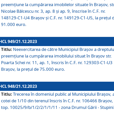
preemțiune la cumpărarea imobilelor situate în Brașov, str
Nicolae Bălcescu nr. 3, ap. 8 și ap. 9, înscrise în C.F. nr.
148129-C1-U4 Brașov și C.F. nr. 149129-C1-U5, la prețul 
91.000 euro.
HCL 949/21.12.2023
Titlu:
Neexercitarea de către Municipiul Brașov a dreptulu
preemțiune la cumpărarea imobilului situat în Brașov str.
Poarta Schei nr. 11, ap. 1, înscris în C.F. nr. 129303-C1-U3
Brașov, la prețul de 75.000 euro.
HCL 948/21.12.2023
Titlu:
Trecerea în domeniul public al Municipiului Braşov, 
cotei de 1/10 din terenul înscris în C.F. nr. 106466 Brașov, 
top. 10025/9/b/1/2/2/1/1/11 - zona Drumul Gării - Stupini