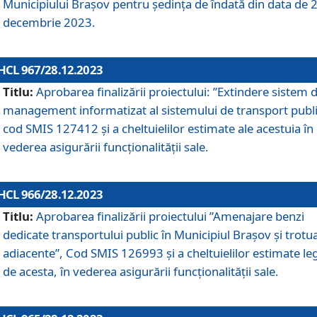
Municipiului Braşov pentru ședința de îndată din data de 
decembrie 2023.
HCL 967/28.12.2023
Titlu:
Aprobarea finalizării proiectului: ”Extindere sistem 
management informatizat al sistemului de transport publi
cod SMIS 127412 și a cheltuielilor estimate ale acestuia în
vederea asigurării funcționalității sale.
HCL 966/28.12.2023
Titlu:
Aprobarea finalizării proiectului ”Amenajare benzi
dedicate transportului public în Municipiul Brașov şi trotu
adiacente”, Cod SMIS 126993 și a cheltuielilor estimate le
de acesta, în vederea asigurării funcționalității sale.