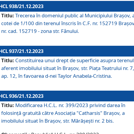
HCL 938/21.12.2023
Titlu:
Trecerea în domeniul public al Municipiului Braşov, 
cotei de 1/100 din terenul înscris în C.F. nr. 152719 Brașov
nr. cad. 152719 - zona str. Fânului.
HCL 937/21.12.2023
Titlu:
Constituirea unui drept de superficie asupra terenul
aferent imobilului situat în Brașov, str. Piața Teatrului nr. 7
ap. 12, în favoarea d-nei Taylor Anabela-Cristina.
HCL 936/21.12.2023
Titlu:
Modificarea H.C.L. nr. 399/2023 privind darea în
folosinţă gratuită către Asociaţia "Catharsis" Brașov, a
imobilului situat în Braşov, str. Mărăşeşti nr. 2 bis.