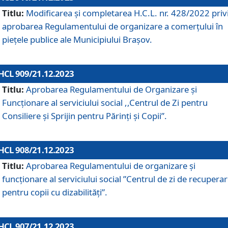
Titlu:
Modificarea și completarea H.C.L. nr. 428/2022 priv
aprobarea Regulamentului de organizare a comerțului în
piețele publice ale Municipiului Braşov.
HCL 909/21.12.2023
Titlu:
Aprobarea Regulamentului de Organizare și
Funcționare al serviciului social ,,Centrul de Zi pentru
Consiliere şi Sprijin pentru Părinţi şi Copii”.
HCL 908/21.12.2023
Titlu:
Aprobarea Regulamentului de organizare şi
funcţionare al serviciului social ”Centrul de zi de recupera
pentru copii cu dizabilități”.
HCL 907/21.12.2023