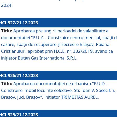
2024.
HCL 927/21.12.2023
Titlu:
Aprobarea prelungirii perioadei de valabilitate a
documentaţiei “P.U.Z. - Construire centru medical, spații 
cazare, spații de recuperare și recreere Brașov, Poiana
Cristianului”, aprobat prin H.C.L. nr. 332/2019, având ca
inițiator Butan Gas International S.R.L.
HCL 926/21.12.2023
Titlu:
Aprobarea documentaţiei de urbanism ”P.U.D -
Construire imobil locuințe colective, Str. Ioan V. Socec f.n.,
Brașov, Jud. Brașov”, inițiator TRIMBITAS AUREL.
HCL 925/21.12.2023