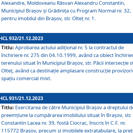
Alexandre, Moldoveanu Răsvan Alexandru Constantin,
Municipiul Braşov şi Grădinița cu Program Normal nr. 32,
pentru imobilul din Brașov, str. Olteț nr. 1.
HCL 932/21.12.2023
Titlu:
Aprobarea actului adițional nr. 5 la contractul de
închiriere nr. 275 din 04.10.1999, având ca obiect închirie
terenului situat în Municipiul Brașov, str. Păcii intersecție st
Olteț, având ca destinație amplasare construcție provizori
spațiu comercial mixt.
HCL 931/21.12.2023
Titlu:
Exercitarea de către Municipiul Brașov a dreptului d
preemțiune la cumpărarea imobilului situat în Brașov, str.
Constantin Lacea nr. 39, fostă Ciocrac, înscris în C.F. nr.
115772 Brașov, precum și imobilele extratabulare, la preț