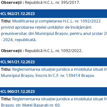
Observații :
Republică H.C.L. nr. 395/2017.
HCL 962/21.12.2023
Titlu:
Modificarea și completarea H.C.L. nr. 1092/2022
privind aprobarea rețelei unităților de învăţământ
preuniversitar, din Municipiul Braşov, pentru anul școlar 
- 2024, republicată.
Observații :
Republică H.C.L. nr. 1092/2022.
HCL 961/21.12.2023
Titlu:
Reglementarea situației juridice a imobilului situat î
Municipiul Brașov, înscris în C.F. nr. 139414 Brașov.
HCL 960/21.12.2023
Titlu:
Reglementarea situației juridice a imobilului situat î
Brașov, str. Matei Basarab nr. 60.