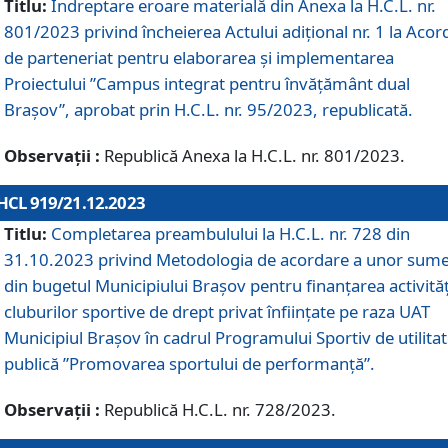
Titlu:
Îndreptare eroare materială din Anexa la H.C.L. nr.
801/2023 privind încheierea Actului adițional nr. 1 la Acor
de parteneriat pentru elaborarea și implementarea
Proiectului ”Campus integrat pentru învățământ dual
Brașov”, aprobat prin H.C.L. nr. 95/2023, republicată.
Observații :
Republică Anexa la H.C.L. nr. 801/2023.
HCL 919/21.12.2023
Titlu:
Completarea preambulului la H.C.L. nr. 728 din
31.10.2023 privind Metodologia de acordare a unor sum
din bugetul Municipiului Brașov pentru finanțarea activităț
cluburilor sportive de drept privat înființate pe raza UAT
Municipiul Brașov în cadrul Programului Sportiv de utilita
publică ”Promovarea sportului de performanță”.
Observații :
Republică H.C.L. nr. 728/2023.