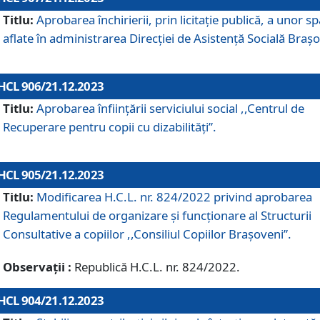
Titlu:
Aprobarea închirierii, prin licitație publică, a unor sp
aflate în administrarea Direcției de Asistență Socială Brașo
HCL 906/21.12.2023
Titlu:
Aprobarea înființării serviciului social ,,Centrul de
Recuperare pentru copii cu dizabilități”.
HCL 905/21.12.2023
Titlu:
Modificarea H.C.L. nr. 824/2022 privind aprobarea
Regulamentului de organizare şi funcţionare al Structurii
Consultative a copiilor ,,Consiliul Copiilor Braşoveni”.
Observații :
Republică H.C.L. nr. 824/2022.
HCL 904/21.12.2023