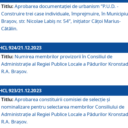
Titlu:
Aprobarea documentaţiei de urbanism ”P.U.D. -
Construire trei case individuale, împrejmuire, în Municipiu
Brașov, str. Nicolae Labiș nr. 54”, inițiator Cățoi Marius-
Cătălin.
HCL 924/21.12.2023
Titlu:
Numirea membrilor provizorii în Consiliul de
Administraţie al Regiei Publice Locale a Pădurilor Kronstad
R.A. Brașov.
HCL 923/21.12.2023
Titlu:
Aprobarea constituirii comisiei de selecție și
nominalizare pentru selectarea membrilor Consiliului de
Administrație al Regiei Publice Locale a Pădurilor Kronstad
R.A. Brașov.