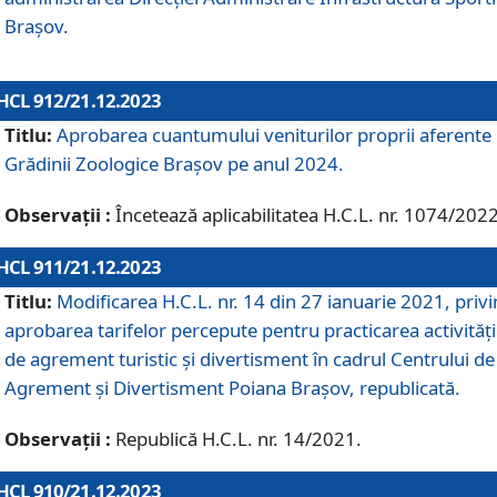
Brașov.
HCL 912/21.12.2023
Titlu:
Aprobarea cuantumului veniturilor proprii aferente
Grădinii Zoologice Braşov pe anul 2024.
Observații :
Încetează aplicabilitatea H.C.L. nr. 1074/2022
HCL 911/21.12.2023
Titlu:
Modificarea H.C.L. nr. 14 din 27 ianuarie 2021, priv
aprobarea tarifelor percepute pentru practicarea activități
de agrement turistic și divertisment în cadrul Centrului de
Agrement și Divertisment Poiana Brașov, republicată.
Observații :
Republică H.C.L. nr. 14/2021.
HCL 910/21.12.2023