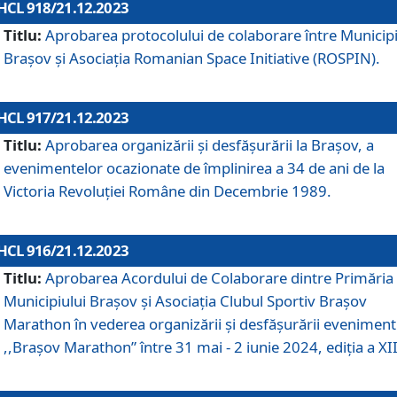
HCL 918/21.12.2023
Titlu:
Aprobarea protocolului de colaborare între Municipi
Brașov și Asociația Romanian Space Initiative (ROSPIN).
HCL 917/21.12.2023
Titlu:
Aprobarea organizării şi desfăşurării la Braşov, a
evenimentelor ocazionate de împlinirea a 34 de ani de la
Victoria Revoluţiei Române din Decembrie 1989.
HCL 916/21.12.2023
Titlu:
Aprobarea Acordului de Colaborare dintre Primăria
Municipiului Brașov și Asociația Clubul Sportiv Brașov
Marathon în vederea organizării și desfășurării eveniment
,,Brașov Marathon” între 31 mai - 2 iunie 2024, ediția a XII