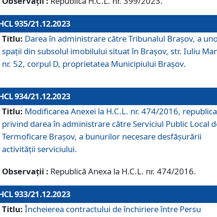
Observații :
Republică H.C.L. nr. 399/2023.
HCL 935/21.12.2023
Titlu:
Darea în administrare către Tribunalul Brașov, a un
spații din subsolul imobilului situat în Brașov, str. Iuliu Ma
nr. 52, corpul D, proprietatea Municipiului Brașov.
HCL 934/21.12.2023
Titlu:
Modificarea Anexei la H.C.L. nr. 474/2016, republica
privind darea în administrare către Serviciul Public Local d
Termoficare Braşov, a bunurilor necesare desfăşurării
activităţii serviciului.
Observații :
Republică Anexa la H.C.L. nr. 474/2016.
HCL 933/21.12.2023
Titlu:
Încheierea contractului de închiriere între Persu