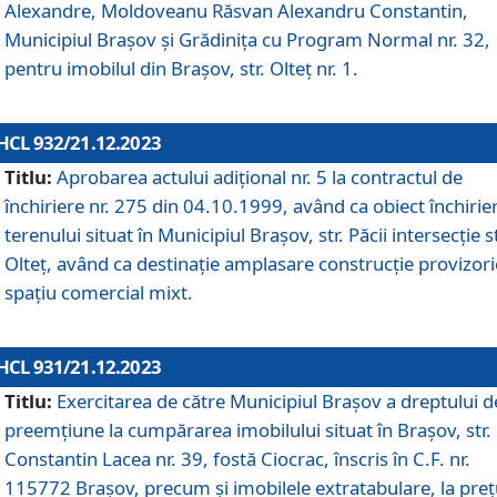
Alexandre, Moldoveanu Răsvan Alexandru Constantin,
Municipiul Braşov şi Grădinița cu Program Normal nr. 32,
pentru imobilul din Brașov, str. Olteț nr. 1.
HCL 932/21.12.2023
Titlu:
Aprobarea actului adițional nr. 5 la contractul de
închiriere nr. 275 din 04.10.1999, având ca obiect închirie
terenului situat în Municipiul Brașov, str. Păcii intersecție st
Olteț, având ca destinație amplasare construcție provizori
spațiu comercial mixt.
HCL 931/21.12.2023
Titlu:
Exercitarea de către Municipiul Brașov a dreptului d
preemțiune la cumpărarea imobilului situat în Brașov, str.
Constantin Lacea nr. 39, fostă Ciocrac, înscris în C.F. nr.
115772 Brașov, precum și imobilele extratabulare, la preț