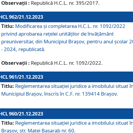
Observații :
Republică H.C.L. nr. 395/2017.
HCL 962/21.12.2023
Titlu:
Modificarea și completarea H.C.L. nr. 1092/2022
privind aprobarea rețelei unităților de învăţământ
preuniversitar, din Municipiul Braşov, pentru anul școlar 
- 2024, republicată.
Observații :
Republică H.C.L. nr. 1092/2022.
HCL 961/21.12.2023
Titlu:
Reglementarea situației juridice a imobilului situat î
Municipiul Brașov, înscris în C.F. nr. 139414 Brașov.
HCL 960/21.12.2023
Titlu:
Reglementarea situației juridice a imobilului situat î
Brașov, str. Matei Basarab nr. 60.