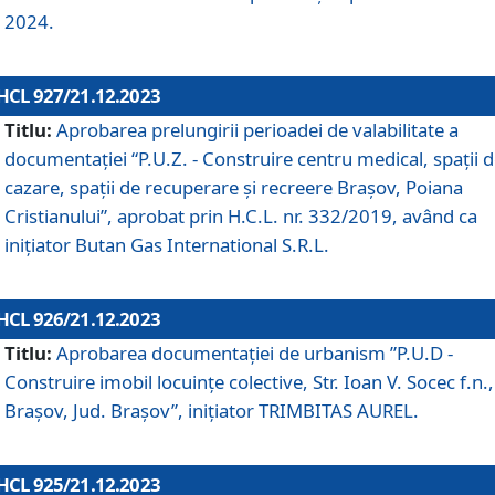
2024.
HCL 927/21.12.2023
Titlu:
Aprobarea prelungirii perioadei de valabilitate a
documentaţiei “P.U.Z. - Construire centru medical, spații 
cazare, spații de recuperare și recreere Brașov, Poiana
Cristianului”, aprobat prin H.C.L. nr. 332/2019, având ca
inițiator Butan Gas International S.R.L.
HCL 926/21.12.2023
Titlu:
Aprobarea documentaţiei de urbanism ”P.U.D -
Construire imobil locuințe colective, Str. Ioan V. Socec f.n.,
Brașov, Jud. Brașov”, inițiator TRIMBITAS AUREL.
HCL 925/21.12.2023