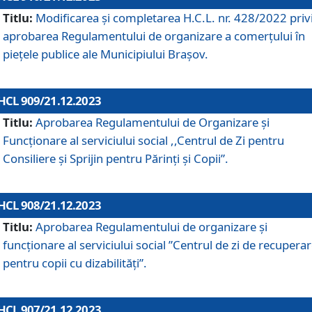
Titlu:
Modificarea și completarea H.C.L. nr. 428/2022 priv
aprobarea Regulamentului de organizare a comerțului în
piețele publice ale Municipiului Braşov.
HCL 909/21.12.2023
Titlu:
Aprobarea Regulamentului de Organizare și
Funcționare al serviciului social ,,Centrul de Zi pentru
Consiliere şi Sprijin pentru Părinţi şi Copii”.
HCL 908/21.12.2023
Titlu:
Aprobarea Regulamentului de organizare şi
funcţionare al serviciului social ”Centrul de zi de recupera
pentru copii cu dizabilități”.
HCL 907/21.12.2023