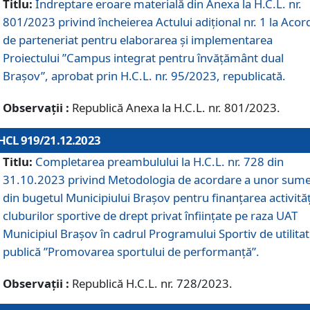
Titlu:
Îndreptare eroare materială din Anexa la H.C.L. nr.
801/2023 privind încheierea Actului adițional nr. 1 la Acor
de parteneriat pentru elaborarea și implementarea
Proiectului ”Campus integrat pentru învățământ dual
Brașov”, aprobat prin H.C.L. nr. 95/2023, republicată.
Observații :
Republică Anexa la H.C.L. nr. 801/2023.
HCL 919/21.12.2023
Titlu:
Completarea preambulului la H.C.L. nr. 728 din
31.10.2023 privind Metodologia de acordare a unor sum
din bugetul Municipiului Brașov pentru finanțarea activităț
cluburilor sportive de drept privat înființate pe raza UAT
Municipiul Brașov în cadrul Programului Sportiv de utilita
publică ”Promovarea sportului de performanță”.
Observații :
Republică H.C.L. nr. 728/2023.