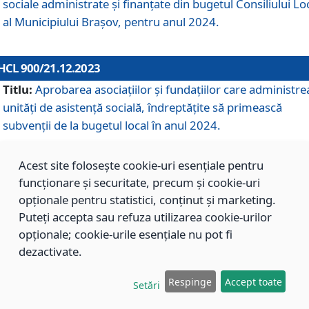
sociale administrate și finanțate din bugetul Consiliului Lo
al Municipiului Brașov, pentru anul 2024.
HCL 900/21.12.2023
Titlu:
Aprobarea asociațiilor şi fundațiilor care administre
unități de asistenţă socială, îndreptăţite să primească
subvenţii de la bugetul local în anul 2024.
Acest site folosește cookie-uri esențiale pentru
HCL 899/21.12.2023
funcționare și securitate, precum și cookie-uri
Titlu:
Aprobarea standardelor de cost pentru serviciile
opționale pentru statistici, conținut și marketing.
sociale furnizate în cadrul Direcției de Asistență Socială
Puteți accepta sau refuza utilizarea cookie-urilor
Brașov, pentru anul 2024.
opționale; cookie-urile esențiale nu pot fi
dezactivate.
HCL 898/21.12.2023
Respinge
Accept toate
Setări
Titlu:
Modificarea Anexei la H.C.L. nr. 91 din 09.02.2018,