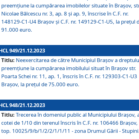
preemțiune la cumpărarea imobilelor situate în Brașov, str
Nicolae Bălcescu nr. 3, ap. 8 și ap. 9, înscrise în C.F. nr.
148129-C1-U4 Brașov și C.F. nr. 149129-C1-U5, la prețul 
91.000 euro.
HCL 949/21.12.2023
Titlu:
Neexercitarea de către Municipiul Brașov a dreptulu
preemțiune la cumpărarea imobilului situat în Brașov str.
Poarta Schei nr. 11, ap. 1, înscris în C.F. nr. 129303-C1-U3
Brașov, la prețul de 75.000 euro.
HCL 948/21.12.2023
Titlu:
Trecerea în domeniul public al Municipiului Braşov, 
cotei de 1/10 din terenul înscris în C.F. nr. 106466 Brașov, 
top. 10025/9/b/1/2/2/1/1/11 - zona Drumul Gării - Stupini