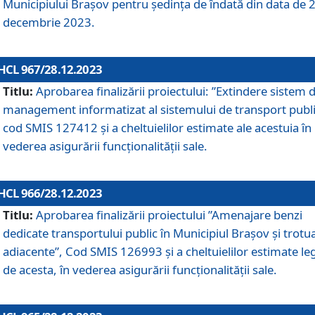
Municipiului Braşov pentru ședința de îndată din data de 
decembrie 2023.
HCL 967/28.12.2023
Titlu:
Aprobarea finalizării proiectului: ”Extindere sistem 
management informatizat al sistemului de transport publi
cod SMIS 127412 și a cheltuielilor estimate ale acestuia în
vederea asigurării funcționalității sale.
HCL 966/28.12.2023
Titlu:
Aprobarea finalizării proiectului ”Amenajare benzi
dedicate transportului public în Municipiul Brașov şi trotu
adiacente”, Cod SMIS 126993 și a cheltuielilor estimate le
de acesta, în vederea asigurării funcționalității sale.