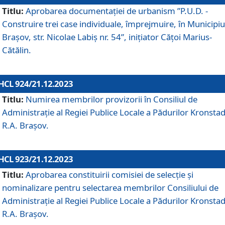
Titlu:
Aprobarea documentaţiei de urbanism ”P.U.D. -
Construire trei case individuale, împrejmuire, în Municipiu
Brașov, str. Nicolae Labiș nr. 54”, inițiator Cățoi Marius-
Cătălin.
HCL 924/21.12.2023
Titlu:
Numirea membrilor provizorii în Consiliul de
Administraţie al Regiei Publice Locale a Pădurilor Kronstad
R.A. Brașov.
HCL 923/21.12.2023
Titlu:
Aprobarea constituirii comisiei de selecție și
nominalizare pentru selectarea membrilor Consiliului de
Administrație al Regiei Publice Locale a Pădurilor Kronstad
R.A. Brașov.