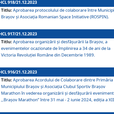
HCL 918/21.12.2023
Titlu:
Aprobarea protocolului de colaborare între Municipi
Brașov și Asociația Romanian Space Initiative (ROSPIN).
HCL 917/21.12.2023
Titlu:
Aprobarea organizării şi desfăşurării la Braşov, a
evenimentelor ocazionate de împlinirea a 34 de ani de la
Victoria Revoluţiei Române din Decembrie 1989.
HCL 916/21.12.2023
Titlu:
Aprobarea Acordului de Colaborare dintre Primăria
Municipiului Brașov și Asociația Clubul Sportiv Brașov
Marathon în vederea organizării și desfășurării eveniment
,,Brașov Marathon” între 31 mai - 2 iunie 2024, ediția a XII