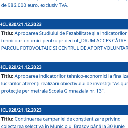
de 986.000 euro, exclusiv TVA.
HCL 930/21.12.2023
Titlu:
Aprobarea Studiului de Fezabilitate și a indicatorilor
tehnico-economici pentru proiectul „DRUM ACCES CĂTRE
PARCUL FOTOVOLTAIC ȘI CENTRUL DE APORT VOLUNTAR
HCL 929/21.12.2023
Titlu:
Aprobarea indicatorilor tehnico-economici la finaliz
lucrărilor aferenți realizării obiectivului de investiții “Asigu
protecție perimetrala Școala Gimnaziala nr. 13“.
HCL 928/21.12.2023
Titlu:
Continuarea campaniei de conștientizare privind
colectarea selectivă în Municipiul Braşov până la 30 iunie