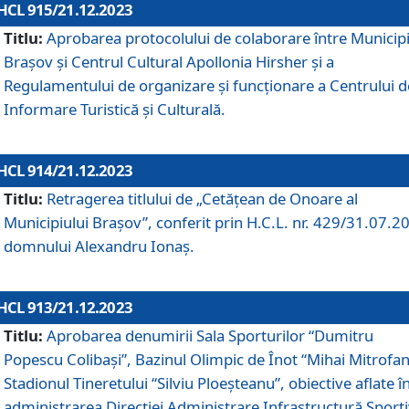
HCL 915/21.12.2023
Titlu:
Aprobarea protocolului de colaborare între Municipi
Brașov și Centrul Cultural Apollonia Hirsher și a
Regulamentului de organizare și funcționare a Centrului d
Informare Turistică și Culturală.
HCL 914/21.12.2023
Titlu:
Retragerea titlului de „Cetățean de Onoare al
Municipiului Brașov”, conferit prin H.C.L. nr. 429/31.07.2
domnului Alexandru Ionaș.
HCL 913/21.12.2023
Titlu:
Aprobarea denumirii Sala Sporturilor “Dumitru
Popescu Colibași”, Bazinul Olimpic de Înot “Mihai Mitrofan
Stadionul Tineretului “Silviu Ploeșteanu”, obiective aflate î
administrarea Direcției Administrare Infrastructură Sport