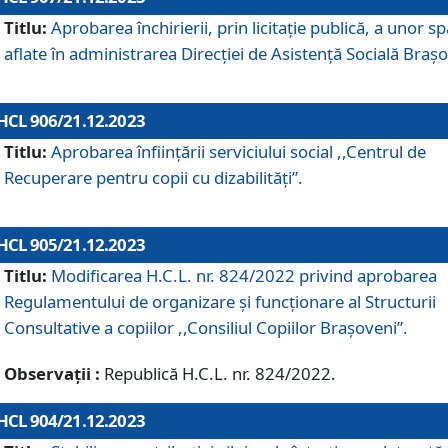
Titlu:
Aprobarea închirierii, prin licitație publică, a unor sp
aflate în administrarea Direcției de Asistență Socială Brașo
HCL 906/21.12.2023
Titlu:
Aprobarea înființării serviciului social ,,Centrul de
Recuperare pentru copii cu dizabilități”.
HCL 905/21.12.2023
Titlu:
Modificarea H.C.L. nr. 824/2022 privind aprobarea
Regulamentului de organizare şi funcţionare al Structurii
Consultative a copiilor ,,Consiliul Copiilor Braşoveni”.
Observații :
Republică H.C.L. nr. 824/2022.
HCL 904/21.12.2023