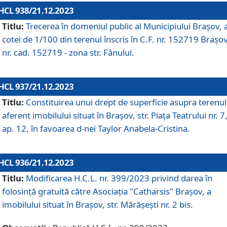
HCL 938/21.12.2023
Titlu:
Trecerea în domeniul public al Municipiului Braşov, 
cotei de 1/100 din terenul înscris în C.F. nr. 152719 Brașov
nr. cad. 152719 - zona str. Fânului.
HCL 937/21.12.2023
Titlu:
Constituirea unui drept de superficie asupra terenul
aferent imobilului situat în Brașov, str. Piața Teatrului nr. 7
ap. 12, în favoarea d-nei Taylor Anabela-Cristina.
HCL 936/21.12.2023
Titlu:
Modificarea H.C.L. nr. 399/2023 privind darea în
folosinţă gratuită către Asociaţia "Catharsis" Brașov, a
imobilului situat în Braşov, str. Mărăşeşti nr. 2 bis.