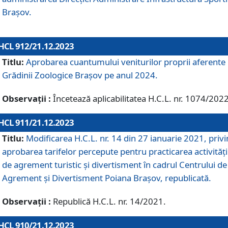
Brașov.
HCL 912/21.12.2023
Titlu:
Aprobarea cuantumului veniturilor proprii aferente
Grădinii Zoologice Braşov pe anul 2024.
Observații :
Încetează aplicabilitatea H.C.L. nr. 1074/2022
HCL 911/21.12.2023
Titlu:
Modificarea H.C.L. nr. 14 din 27 ianuarie 2021, priv
aprobarea tarifelor percepute pentru practicarea activități
de agrement turistic și divertisment în cadrul Centrului de
Agrement și Divertisment Poiana Brașov, republicată.
Observații :
Republică H.C.L. nr. 14/2021.
HCL 910/21.12.2023