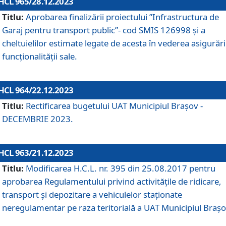
HCL 965/28.12.2023
Titlu:
Aprobarea finalizării proiectului ”Infrastructura de
Garaj pentru transport public”- cod SMIS 126998 și a
cheltuielilor estimate legate de acesta în vederea asigurări
funcționalității sale.
HCL 964/22.12.2023
Titlu:
Rectificarea bugetului UAT Municipiul Braşov -
DECEMBRIE 2023.
HCL 963/21.12.2023
Titlu:
Modificarea H.C.L. nr. 395 din 25.08.2017 pentru
aprobarea Regulamentului privind activitățile de ridicare,
transport şi depozitare a vehiculelor staționate
neregulamentar pe raza teritorială a UAT Municipiul Braşo