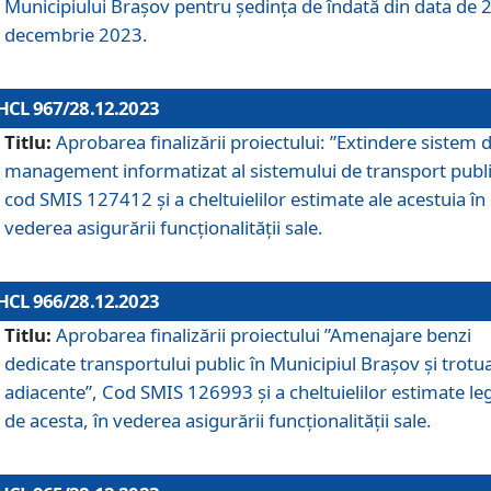
Municipiului Braşov pentru ședința de îndată din data de 
decembrie 2023.
HCL 967/28.12.2023
Titlu:
Aprobarea finalizării proiectului: ”Extindere sistem 
management informatizat al sistemului de transport publi
cod SMIS 127412 și a cheltuielilor estimate ale acestuia în
vederea asigurării funcționalității sale.
HCL 966/28.12.2023
Titlu:
Aprobarea finalizării proiectului ”Amenajare benzi
dedicate transportului public în Municipiul Brașov şi trotu
adiacente”, Cod SMIS 126993 și a cheltuielilor estimate le
de acesta, în vederea asigurării funcționalității sale.