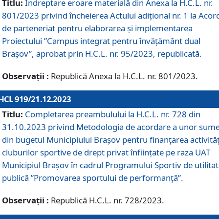
Titlu:
Îndreptare eroare materială din Anexa la H.C.L. nr.
801/2023 privind încheierea Actului adițional nr. 1 la Acor
de parteneriat pentru elaborarea și implementarea
Proiectului ”Campus integrat pentru învățământ dual
Brașov”, aprobat prin H.C.L. nr. 95/2023, republicată.
Observații :
Republică Anexa la H.C.L. nr. 801/2023.
HCL 919/21.12.2023
Titlu:
Completarea preambulului la H.C.L. nr. 728 din
31.10.2023 privind Metodologia de acordare a unor sum
din bugetul Municipiului Brașov pentru finanțarea activităț
cluburilor sportive de drept privat înființate pe raza UAT
Municipiul Brașov în cadrul Programului Sportiv de utilita
publică ”Promovarea sportului de performanță”.
Observații :
Republică H.C.L. nr. 728/2023.