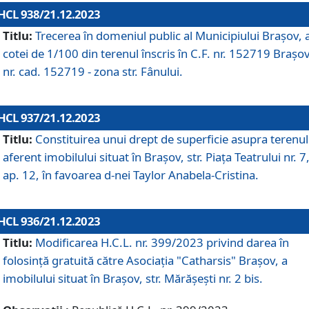
HCL 938/21.12.2023
Titlu:
Trecerea în domeniul public al Municipiului Braşov, 
cotei de 1/100 din terenul înscris în C.F. nr. 152719 Brașov
nr. cad. 152719 - zona str. Fânului.
HCL 937/21.12.2023
Titlu:
Constituirea unui drept de superficie asupra terenul
aferent imobilului situat în Brașov, str. Piața Teatrului nr. 7
ap. 12, în favoarea d-nei Taylor Anabela-Cristina.
HCL 936/21.12.2023
Titlu:
Modificarea H.C.L. nr. 399/2023 privind darea în
folosinţă gratuită către Asociaţia "Catharsis" Brașov, a
imobilului situat în Braşov, str. Mărăşeşti nr. 2 bis.