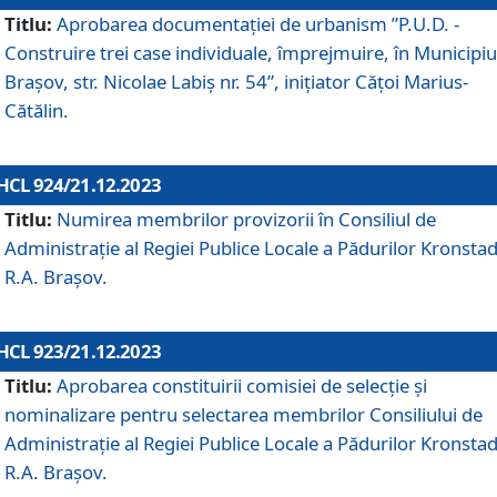
Titlu:
Aprobarea documentaţiei de urbanism ”P.U.D. -
Construire trei case individuale, împrejmuire, în Municipiu
Brașov, str. Nicolae Labiș nr. 54”, inițiator Cățoi Marius-
Cătălin.
HCL 924/21.12.2023
Titlu:
Numirea membrilor provizorii în Consiliul de
Administraţie al Regiei Publice Locale a Pădurilor Kronstad
R.A. Brașov.
HCL 923/21.12.2023
Titlu:
Aprobarea constituirii comisiei de selecție și
nominalizare pentru selectarea membrilor Consiliului de
Administrație al Regiei Publice Locale a Pădurilor Kronstad
R.A. Brașov.