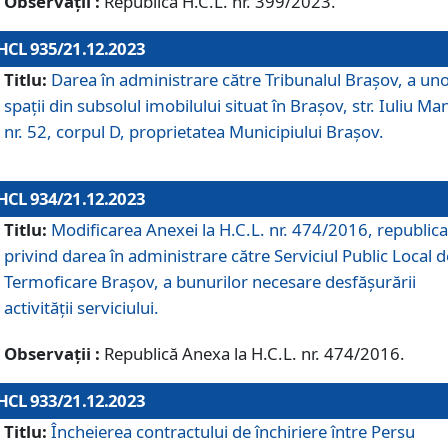
Observații :
Republică H.C.L. nr. 399/2023.
HCL 935/21.12.2023
Titlu:
Darea în administrare către Tribunalul Brașov, a un
spații din subsolul imobilului situat în Brașov, str. Iuliu Ma
nr. 52, corpul D, proprietatea Municipiului Brașov.
HCL 934/21.12.2023
Titlu:
Modificarea Anexei la H.C.L. nr. 474/2016, republica
privind darea în administrare către Serviciul Public Local d
Termoficare Braşov, a bunurilor necesare desfăşurării
activităţii serviciului.
Observații :
Republică Anexa la H.C.L. nr. 474/2016.
HCL 933/21.12.2023
Titlu:
Încheierea contractului de închiriere între Persu