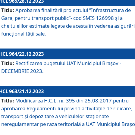
HCL 965/28.12.2023
Titlu:
Aprobarea finalizării proiectului ”Infrastructura de
Garaj pentru transport public”- cod SMIS 126998 și a
cheltuielilor estimate legate de acesta în vederea asigurări
funcționalității sale.
HCL 964/22.12.2023
Titlu:
Rectificarea bugetului UAT Municipiul Braşov -
DECEMBRIE 2023.
HCL 963/21.12.2023
Titlu:
Modificarea H.C.L. nr. 395 din 25.08.2017 pentru
aprobarea Regulamentului privind activitățile de ridicare,
transport şi depozitare a vehiculelor staționate
neregulamentar pe raza teritorială a UAT Municipiul Braşo