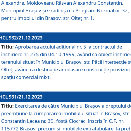
Alexandre, Moldoveanu Răsvan Alexandru Constantin,
Municipiul Braşov şi Grădinița cu Program Normal nr. 32,
pentru imobilul din Brașov, str. Olteț nr. 1.
HCL 932/21.12.2023
Titlu:
Aprobarea actului adițional nr. 5 la contractul de
închiriere nr. 275 din 04.10.1999, având ca obiect închirie
terenului situat în Municipiul Brașov, str. Păcii intersecție st
Olteț, având ca destinație amplasare construcție provizori
spațiu comercial mixt.
HCL 931/21.12.2023
Titlu:
Exercitarea de către Municipiul Brașov a dreptului d
preemțiune la cumpărarea imobilului situat în Brașov, str.
Constantin Lacea nr. 39, fostă Ciocrac, înscris în C.F. nr.
115772 Brașov, precum și imobilele extratabulare, la preț