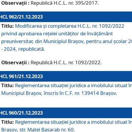
Observații :
Republică H.C.L. nr. 395/2017.
HCL 962/21.12.2023
Titlu:
Modificarea și completarea H.C.L. nr. 1092/2022
privind aprobarea rețelei unităților de învăţământ
preuniversitar, din Municipiul Braşov, pentru anul școlar 
- 2024, republicată.
Observații :
Republică H.C.L. nr. 1092/2022.
HCL 961/21.12.2023
Titlu:
Reglementarea situației juridice a imobilului situat î
Municipiul Brașov, înscris în C.F. nr. 139414 Brașov.
HCL 960/21.12.2023
Titlu:
Reglementarea situației juridice a imobilului situat î
Brașov, str. Matei Basarab nr. 60.