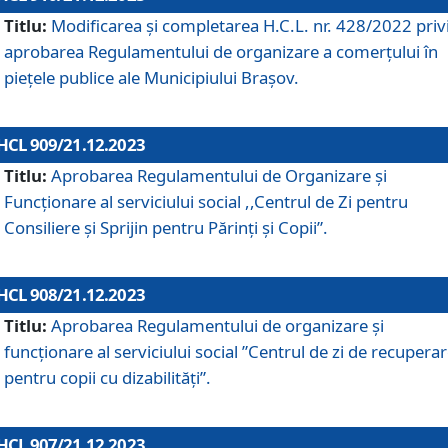
Titlu:
Modificarea și completarea H.C.L. nr. 428/2022 priv
aprobarea Regulamentului de organizare a comerțului în
piețele publice ale Municipiului Braşov.
HCL 909/21.12.2023
Titlu:
Aprobarea Regulamentului de Organizare și
Funcționare al serviciului social ,,Centrul de Zi pentru
Consiliere şi Sprijin pentru Părinţi şi Copii”.
HCL 908/21.12.2023
Titlu:
Aprobarea Regulamentului de organizare şi
funcţionare al serviciului social ”Centrul de zi de recupera
pentru copii cu dizabilități”.
HCL 907/21.12.2023