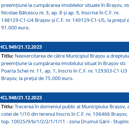
preemțiune la cumpărarea imobilelor situate în Brașov, str
Nicolae Bălcescu nr. 3, ap. 8 și ap. 9, înscrise în C.F. nr.
148129-C1-U4 Brașov și C.F. nr. 149129-C1-U5, la prețul 
91.000 euro.
HCL 949/21.12.2023
Titlu:
Neexercitarea de către Municipiul Brașov a dreptulu
preemțiune la cumpărarea imobilului situat în Brașov str.
Poarta Schei nr. 11, ap. 1, înscris în C.F. nr. 129303-C1-U3
Brașov, la prețul de 75.000 euro.
HCL 948/21.12.2023
Titlu:
Trecerea în domeniul public al Municipiului Braşov, 
cotei de 1/10 din terenul înscris în C.F. nr. 106466 Brașov, 
top. 10025/9/b/1/2/2/1/1/11 - zona Drumul Gării - Stupini