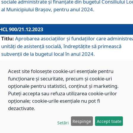
sociale administrate și finanțate din bugetul Consiliului Lo
al Municipiului Brașov, pentru anul 2024.
HCL 900/21.12.2023
Titlu:
Aprobarea asociațiilor şi fundațiilor care administre
unități de asistenţă socială, îndreptăţite să primească
subvenţii de la bugetul local în anul 2024.
Acest site folosește cookie-uri esențiale pentru
HCL 899/21.12.2023
funcționare și securitate, precum și cookie-uri
Titlu:
Aprobarea standardelor de cost pentru serviciile
opționale pentru statistici, conținut și marketing.
sociale furnizate în cadrul Direcției de Asistență Socială
Puteți accepta sau refuza utilizarea cookie-urilor
Brașov, pentru anul 2024.
opționale; cookie-urile esențiale nu pot fi
dezactivate.
HCL 898/21.12.2023
Respinge
Accept toate
Setări
Titlu:
Modificarea Anexei la H.C.L. nr. 91 din 09.02.2018,