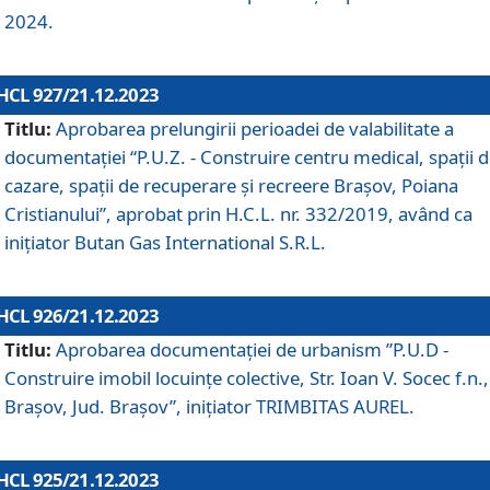
2024.
HCL 927/21.12.2023
Titlu:
Aprobarea prelungirii perioadei de valabilitate a
documentaţiei “P.U.Z. - Construire centru medical, spații 
cazare, spații de recuperare și recreere Brașov, Poiana
Cristianului”, aprobat prin H.C.L. nr. 332/2019, având ca
inițiator Butan Gas International S.R.L.
HCL 926/21.12.2023
Titlu:
Aprobarea documentaţiei de urbanism ”P.U.D -
Construire imobil locuințe colective, Str. Ioan V. Socec f.n.,
Brașov, Jud. Brașov”, inițiator TRIMBITAS AUREL.
HCL 925/21.12.2023