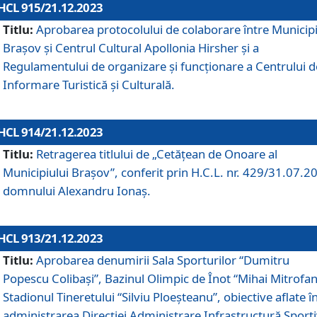
HCL 915/21.12.2023
Titlu:
Aprobarea protocolului de colaborare între Municipi
Brașov și Centrul Cultural Apollonia Hirsher și a
Regulamentului de organizare și funcționare a Centrului d
Informare Turistică și Culturală.
HCL 914/21.12.2023
Titlu:
Retragerea titlului de „Cetățean de Onoare al
Municipiului Brașov”, conferit prin H.C.L. nr. 429/31.07.2
domnului Alexandru Ionaș.
HCL 913/21.12.2023
Titlu:
Aprobarea denumirii Sala Sporturilor “Dumitru
Popescu Colibași”, Bazinul Olimpic de Înot “Mihai Mitrofan
Stadionul Tineretului “Silviu Ploeșteanu”, obiective aflate î
administrarea Direcției Administrare Infrastructură Sport