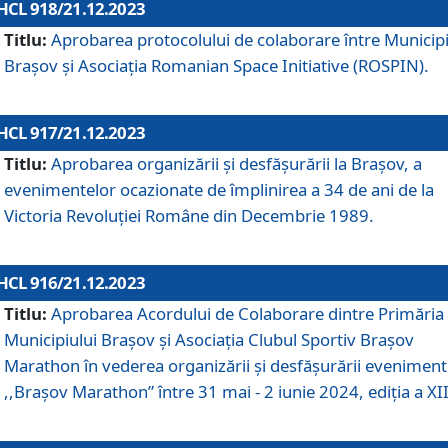
HCL 918/21.12.2023
Titlu:
Aprobarea protocolului de colaborare între Municipi
Brașov și Asociația Romanian Space Initiative (ROSPIN).
HCL 917/21.12.2023
Titlu:
Aprobarea organizării şi desfăşurării la Braşov, a
evenimentelor ocazionate de împlinirea a 34 de ani de la
Victoria Revoluţiei Române din Decembrie 1989.
HCL 916/21.12.2023
Titlu:
Aprobarea Acordului de Colaborare dintre Primăria
Municipiului Brașov și Asociația Clubul Sportiv Brașov
Marathon în vederea organizării și desfășurării eveniment
,,Brașov Marathon” între 31 mai - 2 iunie 2024, ediția a XII