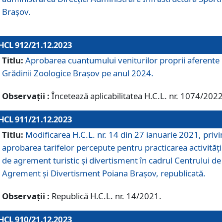
Brașov.
HCL 912/21.12.2023
Titlu:
Aprobarea cuantumului veniturilor proprii aferente
Grădinii Zoologice Braşov pe anul 2024.
Observații :
Încetează aplicabilitatea H.C.L. nr. 1074/2022
HCL 911/21.12.2023
Titlu:
Modificarea H.C.L. nr. 14 din 27 ianuarie 2021, priv
aprobarea tarifelor percepute pentru practicarea activități
de agrement turistic și divertisment în cadrul Centrului de
Agrement și Divertisment Poiana Brașov, republicată.
Observații :
Republică H.C.L. nr. 14/2021.
HCL 910/21.12.2023