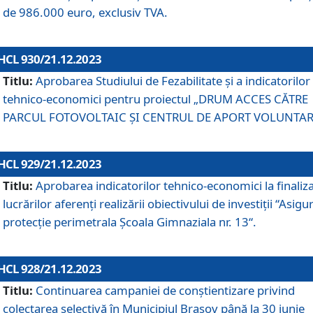
de 986.000 euro, exclusiv TVA.
HCL 930/21.12.2023
Titlu:
Aprobarea Studiului de Fezabilitate și a indicatorilor
tehnico-economici pentru proiectul „DRUM ACCES CĂTRE
PARCUL FOTOVOLTAIC ȘI CENTRUL DE APORT VOLUNTAR
HCL 929/21.12.2023
Titlu:
Aprobarea indicatorilor tehnico-economici la finaliz
lucrărilor aferenți realizării obiectivului de investiții “Asigu
protecție perimetrala Școala Gimnaziala nr. 13“.
HCL 928/21.12.2023
Titlu:
Continuarea campaniei de conștientizare privind
colectarea selectivă în Municipiul Braşov până la 30 iunie