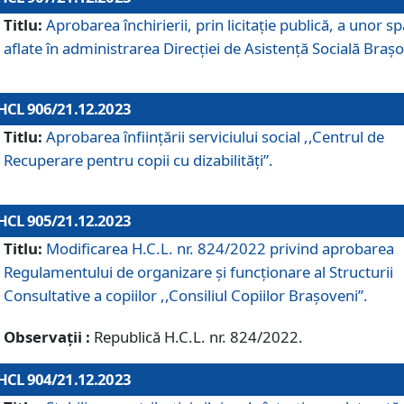
Titlu:
Aprobarea închirierii, prin licitație publică, a unor sp
aflate în administrarea Direcției de Asistență Socială Brașo
HCL 906/21.12.2023
Titlu:
Aprobarea înființării serviciului social ,,Centrul de
Recuperare pentru copii cu dizabilități”.
HCL 905/21.12.2023
Titlu:
Modificarea H.C.L. nr. 824/2022 privind aprobarea
Regulamentului de organizare şi funcţionare al Structurii
Consultative a copiilor ,,Consiliul Copiilor Braşoveni”.
Observații :
Republică H.C.L. nr. 824/2022.
HCL 904/21.12.2023