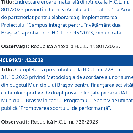
Titlu:
Îndreptare eroare materială din Anexa la H.C.L. nr.
801/2023 privind încheierea Actului adițional nr. 1 la Acor
de parteneriat pentru elaborarea și implementarea
Proiectului ”Campus integrat pentru învățământ dual
Brașov”, aprobat prin H.C.L. nr. 95/2023, republicată.
Observații :
Republică Anexa la H.C.L. nr. 801/2023.
HCL 919/21.12.2023
Titlu:
Completarea preambulului la H.C.L. nr. 728 din
31.10.2023 privind Metodologia de acordare a unor sum
din bugetul Municipiului Brașov pentru finanțarea activităț
cluburilor sportive de drept privat înființate pe raza UAT
Municipiul Brașov în cadrul Programului Sportiv de utilita
publică ”Promovarea sportului de performanță”.
Observații :
Republică H.C.L. nr. 728/2023.