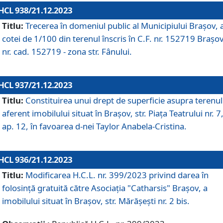
HCL 938/21.12.2023
Titlu:
Trecerea în domeniul public al Municipiului Braşov, 
cotei de 1/100 din terenul înscris în C.F. nr. 152719 Brașov
nr. cad. 152719 - zona str. Fânului.
HCL 937/21.12.2023
Titlu:
Constituirea unui drept de superficie asupra terenul
aferent imobilului situat în Brașov, str. Piața Teatrului nr. 7
ap. 12, în favoarea d-nei Taylor Anabela-Cristina.
HCL 936/21.12.2023
Titlu:
Modificarea H.C.L. nr. 399/2023 privind darea în
folosinţă gratuită către Asociaţia "Catharsis" Brașov, a
imobilului situat în Braşov, str. Mărăşeşti nr. 2 bis.