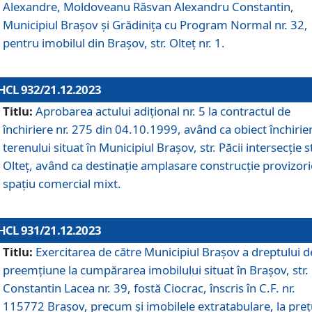
Alexandre, Moldoveanu Răsvan Alexandru Constantin,
Municipiul Braşov şi Grădinița cu Program Normal nr. 32,
pentru imobilul din Brașov, str. Olteț nr. 1.
HCL 932/21.12.2023
Titlu:
Aprobarea actului adițional nr. 5 la contractul de
închiriere nr. 275 din 04.10.1999, având ca obiect închirie
terenului situat în Municipiul Brașov, str. Păcii intersecție st
Olteț, având ca destinație amplasare construcție provizori
spațiu comercial mixt.
HCL 931/21.12.2023
Titlu:
Exercitarea de către Municipiul Brașov a dreptului d
preemțiune la cumpărarea imobilului situat în Brașov, str.
Constantin Lacea nr. 39, fostă Ciocrac, înscris în C.F. nr.
115772 Brașov, precum și imobilele extratabulare, la preț