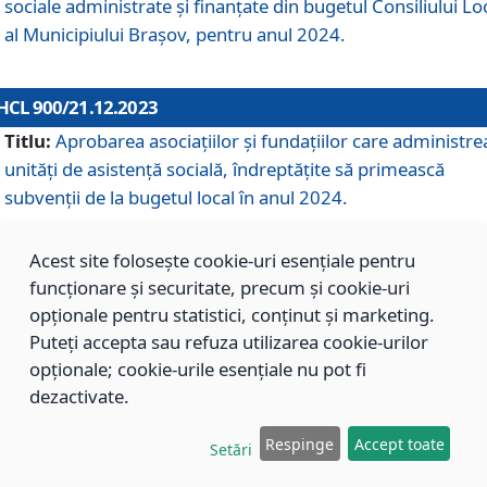
sociale administrate și finanțate din bugetul Consiliului Lo
al Municipiului Brașov, pentru anul 2024.
HCL 900/21.12.2023
Titlu:
Aprobarea asociațiilor şi fundațiilor care administre
unități de asistenţă socială, îndreptăţite să primească
subvenţii de la bugetul local în anul 2024.
Acest site folosește cookie-uri esențiale pentru
HCL 899/21.12.2023
funcționare și securitate, precum și cookie-uri
Titlu:
Aprobarea standardelor de cost pentru serviciile
opționale pentru statistici, conținut și marketing.
sociale furnizate în cadrul Direcției de Asistență Socială
Puteți accepta sau refuza utilizarea cookie-urilor
Brașov, pentru anul 2024.
opționale; cookie-urile esențiale nu pot fi
dezactivate.
HCL 898/21.12.2023
Respinge
Accept toate
Setări
Titlu:
Modificarea Anexei la H.C.L. nr. 91 din 09.02.2018,