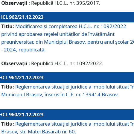
Observații :
Republică H.C.L. nr. 395/2017.
HCL 962/21.12.2023
Titlu:
Modificarea și completarea H.C.L. nr. 1092/2022
privind aprobarea rețelei unităților de învăţământ
preuniversitar, din Municipiul Braşov, pentru anul școlar 
- 2024, republicată.
Observații :
Republică H.C.L. nr. 1092/2022.
HCL 961/21.12.2023
Titlu:
Reglementarea situației juridice a imobilului situat î
Municipiul Brașov, înscris în C.F. nr. 139414 Brașov.
HCL 960/21.12.2023
Titlu:
Reglementarea situației juridice a imobilului situat î
Brașov, str. Matei Basarab nr. 60.