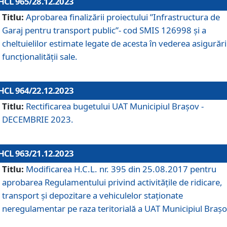
HCL 965/28.12.2023
Titlu:
Aprobarea finalizării proiectului ”Infrastructura de
Garaj pentru transport public”- cod SMIS 126998 și a
cheltuielilor estimate legate de acesta în vederea asigurări
funcționalității sale.
HCL 964/22.12.2023
Titlu:
Rectificarea bugetului UAT Municipiul Braşov -
DECEMBRIE 2023.
HCL 963/21.12.2023
Titlu:
Modificarea H.C.L. nr. 395 din 25.08.2017 pentru
aprobarea Regulamentului privind activitățile de ridicare,
transport şi depozitare a vehiculelor staționate
neregulamentar pe raza teritorială a UAT Municipiul Braşo