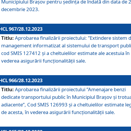
Municipiului Braşov pentru ședința de îndată din data de 
decembrie 2023.
HCL 967/28.12.2023
Titlu:
Aprobarea finalizării proiectului: ”Extindere sistem 
management informatizat al sistemului de transport publi
cod SMIS 127412 și a cheltuielilor estimate ale acestuia în
vederea asigurării funcționalității sale.
HCL 966/28.12.2023
Titlu:
Aprobarea finalizării proiectului ”Amenajare benzi
dedicate transportului public în Municipiul Brașov şi trotu
adiacente”, Cod SMIS 126993 și a cheltuielilor estimate le
de acesta, în vederea asigurării funcționalității sale.