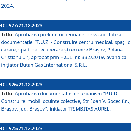
2024.
HCL 927/21.12.2023
Titlu:
Aprobarea prelungirii perioadei de valabilitate a
documentaţiei “P.U.Z. - Construire centru medical, spații 
cazare, spații de recuperare și recreere Brașov, Poiana
Cristianului”, aprobat prin H.C.L. nr. 332/2019, având ca
inițiator Butan Gas International S.R.L.
HCL 926/21.12.2023
Titlu:
Aprobarea documentaţiei de urbanism ”P.U.D -
Construire imobil locuințe colective, Str. Ioan V. Socec f.n.,
Brașov, Jud. Brașov”, inițiator TRIMBITAS AUREL.
HCL 925/21.12.2023