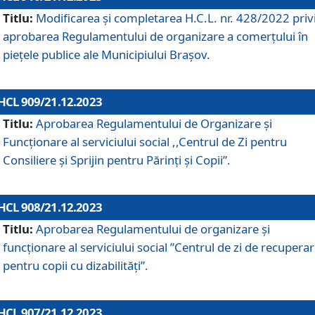
Titlu:
Modificarea și completarea H.C.L. nr. 428/2022 priv
aprobarea Regulamentului de organizare a comerțului în
piețele publice ale Municipiului Braşov.
HCL 909/21.12.2023
Titlu:
Aprobarea Regulamentului de Organizare și
Funcționare al serviciului social ,,Centrul de Zi pentru
Consiliere şi Sprijin pentru Părinţi şi Copii”.
HCL 908/21.12.2023
Titlu:
Aprobarea Regulamentului de organizare şi
funcţionare al serviciului social ”Centrul de zi de recupera
pentru copii cu dizabilități”.
HCL 907/21.12.2023