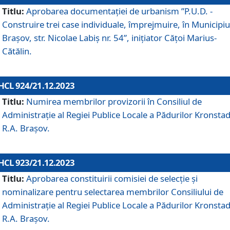
Titlu:
Aprobarea documentaţiei de urbanism ”P.U.D. -
Construire trei case individuale, împrejmuire, în Municipiu
Brașov, str. Nicolae Labiș nr. 54”, inițiator Cățoi Marius-
Cătălin.
HCL 924/21.12.2023
Titlu:
Numirea membrilor provizorii în Consiliul de
Administraţie al Regiei Publice Locale a Pădurilor Kronstad
R.A. Brașov.
HCL 923/21.12.2023
Titlu:
Aprobarea constituirii comisiei de selecție și
nominalizare pentru selectarea membrilor Consiliului de
Administrație al Regiei Publice Locale a Pădurilor Kronstad
R.A. Brașov.