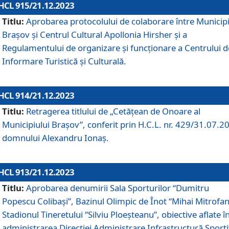
HCL 915/21.12.2023
Titlu:
Aprobarea protocolului de colaborare între Municipi
Brașov și Centrul Cultural Apollonia Hirsher și a
Regulamentului de organizare și funcționare a Centrului d
Informare Turistică și Culturală.
HCL 914/21.12.2023
Titlu:
Retragerea titlului de „Cetățean de Onoare al
Municipiului Brașov”, conferit prin H.C.L. nr. 429/31.07.2
domnului Alexandru Ionaș.
HCL 913/21.12.2023
Titlu:
Aprobarea denumirii Sala Sporturilor “Dumitru
Popescu Colibași”, Bazinul Olimpic de Înot “Mihai Mitrofan
Stadionul Tineretului “Silviu Ploeșteanu”, obiective aflate î
administrarea Direcției Administrare Infrastructură Sport