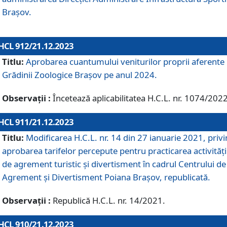
Brașov.
HCL 912/21.12.2023
Titlu:
Aprobarea cuantumului veniturilor proprii aferente
Grădinii Zoologice Braşov pe anul 2024.
Observații :
Încetează aplicabilitatea H.C.L. nr. 1074/2022
HCL 911/21.12.2023
Titlu:
Modificarea H.C.L. nr. 14 din 27 ianuarie 2021, priv
aprobarea tarifelor percepute pentru practicarea activități
de agrement turistic și divertisment în cadrul Centrului de
Agrement și Divertisment Poiana Brașov, republicată.
Observații :
Republică H.C.L. nr. 14/2021.
HCL 910/21.12.2023