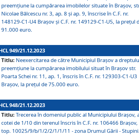
preemțiune la cumpărarea imobilelor situate în Brașov, str
Nicolae Bălcescu nr. 3, ap. 8 și ap. 9, înscrise în C.F. nr.
148129-C1-U4 Brașov și C.F. nr. 149129-C1-U5, la prețul 
91.000 euro.
HCL 949/21.12.2023
Titlu:
Neexercitarea de către Municipiul Brașov a dreptulu
preemțiune la cumpărarea imobilului situat în Brașov str.
Poarta Schei nr. 11, ap. 1, înscris în C.F. nr. 129303-C1-U3
Brașov, la prețul de 75.000 euro.
HCL 948/21.12.2023
Titlu:
Trecerea în domeniul public al Municipiului Braşov, 
cotei de 1/10 din terenul înscris în C.F. nr. 106466 Brașov, 
top. 10025/9/b/1/2/2/1/1/11 - zona Drumul Gării - Stupini