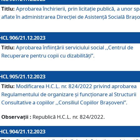
Titlu:
Aprobarea închirierii, prin licitație publică, a unor sp
aflate în administrarea Direcției de Asistență Socială Brașo
HCL 906/21.12.2023
Titlu:
Aprobarea înființării serviciului social ,,Centrul de
Recuperare pentru copii cu dizabilități”.
HCL 905/21.12.2023
Titlu:
Modificarea H.C.L. nr. 824/2022 privind aprobarea
Regulamentului de organizare şi funcţionare al Structurii
Consultative a copiilor ,,Consiliul Copiilor Braşoveni”.
Observații :
Republică H.C.L. nr. 824/2022.
HCL 904/21.12.2023