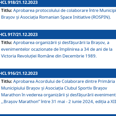
HCL 918/21.12.2023
Titlu:
Aprobarea protocolului de colaborare între Municipi
Brașov și Asociația Romanian Space Initiative (ROSPIN).
HCL 917/21.12.2023
Titlu:
Aprobarea organizării şi desfăşurării la Braşov, a
evenimentelor ocazionate de împlinirea a 34 de ani de la
Victoria Revoluţiei Române din Decembrie 1989.
HCL 916/21.12.2023
Titlu:
Aprobarea Acordului de Colaborare dintre Primăria
Municipiului Brașov și Asociația Clubul Sportiv Brașov
Marathon în vederea organizării și desfășurării eveniment
,,Brașov Marathon” între 31 mai - 2 iunie 2024, ediția a XII