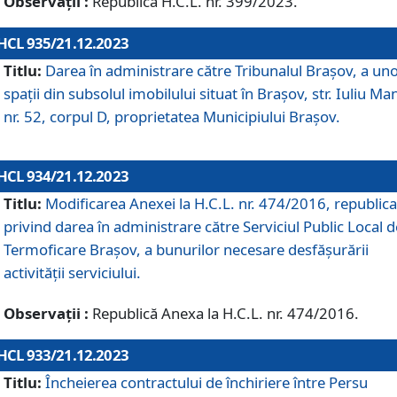
Observații :
Republică H.C.L. nr. 399/2023.
HCL 935/21.12.2023
Titlu:
Darea în administrare către Tribunalul Brașov, a un
spații din subsolul imobilului situat în Brașov, str. Iuliu Ma
nr. 52, corpul D, proprietatea Municipiului Brașov.
HCL 934/21.12.2023
Titlu:
Modificarea Anexei la H.C.L. nr. 474/2016, republica
privind darea în administrare către Serviciul Public Local d
Termoficare Braşov, a bunurilor necesare desfăşurării
activităţii serviciului.
Observații :
Republică Anexa la H.C.L. nr. 474/2016.
HCL 933/21.12.2023
Titlu:
Încheierea contractului de închiriere între Persu