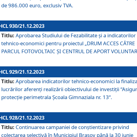
de 986.000 euro, exclusiv TVA.
HCL 930/21.12.2023
Titlu:
Aprobarea Studiului de Fezabilitate și a indicatorilor
tehnico-economici pentru proiectul „DRUM ACCES CĂTRE
PARCUL FOTOVOLTAIC ȘI CENTRUL DE APORT VOLUNTAR
HCL 929/21.12.2023
Titlu:
Aprobarea indicatorilor tehnico-economici la finaliz
lucrărilor aferenți realizării obiectivului de investiții “Asigu
protecție perimetrala Școala Gimnaziala nr. 13“.
HCL 928/21.12.2023
Titlu:
Continuarea campaniei de conștientizare privind
colectarea selectivă în Municipiul Braşov până la 30 iunie