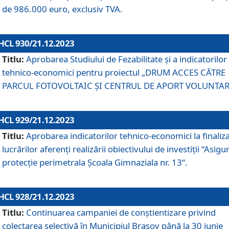
de 986.000 euro, exclusiv TVA.
HCL 930/21.12.2023
Titlu:
Aprobarea Studiului de Fezabilitate și a indicatorilor
tehnico-economici pentru proiectul „DRUM ACCES CĂTRE
PARCUL FOTOVOLTAIC ȘI CENTRUL DE APORT VOLUNTAR
HCL 929/21.12.2023
Titlu:
Aprobarea indicatorilor tehnico-economici la finaliz
lucrărilor aferenți realizării obiectivului de investiții “Asigu
protecție perimetrala Școala Gimnaziala nr. 13“.
HCL 928/21.12.2023
Titlu:
Continuarea campaniei de conștientizare privind
colectarea selectivă în Municipiul Braşov până la 30 iunie