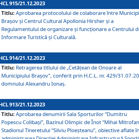
HCL 915/21.12.2023
Titlu:
Aprobarea protocolului de colaborare între Municipi
Brașov și Centrul Cultural Apollonia Hirsher și a
Regulamentului de organizare și funcționare a Centrului d
Informare Turistică și Culturală.
HCL 914/21.12.2023
Titlu:
Retragerea titlului de „Cetățean de Onoare al
Municipiului Brașov”, conferit prin H.C.L. nr. 429/31.07.2
domnului Alexandru Ionaș.
HCL 913/21.12.2023
Titlu:
Aprobarea denumirii Sala Sporturilor “Dumitru
Popescu Colibași”, Bazinul Olimpic de Înot “Mihai Mitrofan
Stadionul Tineretului “Silviu Ploeșteanu”, obiective aflate î
administrarea Direcției Administrare Infrastructură Sport