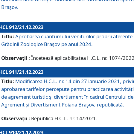
Brașov.
HCL 912/21.12.2023
Titlu:
Aprobarea cuantumului veniturilor proprii aferente
Grădinii Zoologice Braşov pe anul 2024.
Observații :
Încetează aplicabilitatea H.C.L. nr. 1074/2022
HCL 911/21.12.2023
Titlu:
Modificarea H.C.L. nr. 14 din 27 ianuarie 2021, priv
aprobarea tarifelor percepute pentru practicarea activități
de agrement turistic și divertisment în cadrul Centrului de
Agrement și Divertisment Poiana Brașov, republicată.
Observații :
Republică H.C.L. nr. 14/2021.
HCL 910/21.12.2023