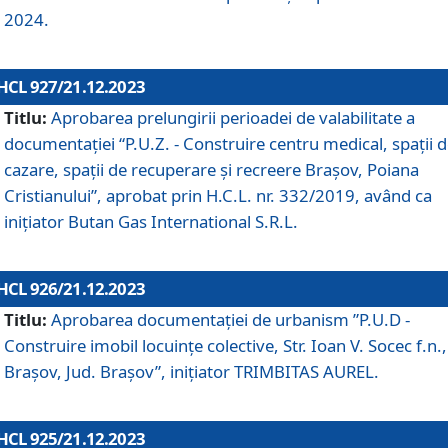
2024.
HCL 927/21.12.2023
Titlu:
Aprobarea prelungirii perioadei de valabilitate a
documentaţiei “P.U.Z. - Construire centru medical, spații 
cazare, spații de recuperare și recreere Brașov, Poiana
Cristianului”, aprobat prin H.C.L. nr. 332/2019, având ca
inițiator Butan Gas International S.R.L.
HCL 926/21.12.2023
Titlu:
Aprobarea documentaţiei de urbanism ”P.U.D -
Construire imobil locuințe colective, Str. Ioan V. Socec f.n.,
Brașov, Jud. Brașov”, inițiator TRIMBITAS AUREL.
HCL 925/21.12.2023