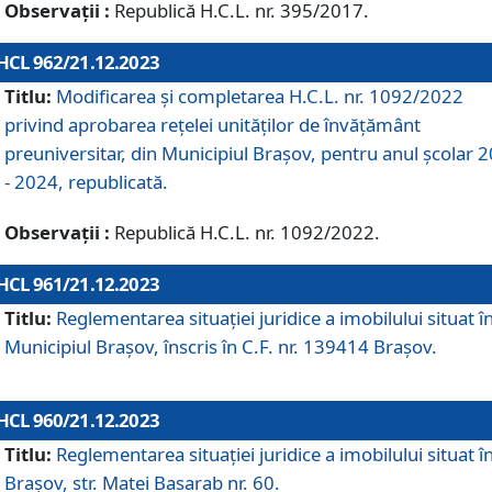
Observații :
Republică H.C.L. nr. 395/2017.
HCL 962/21.12.2023
Titlu:
Modificarea și completarea H.C.L. nr. 1092/2022
privind aprobarea rețelei unităților de învăţământ
preuniversitar, din Municipiul Braşov, pentru anul școlar 
- 2024, republicată.
Observații :
Republică H.C.L. nr. 1092/2022.
HCL 961/21.12.2023
Titlu:
Reglementarea situației juridice a imobilului situat î
Municipiul Brașov, înscris în C.F. nr. 139414 Brașov.
HCL 960/21.12.2023
Titlu:
Reglementarea situației juridice a imobilului situat î
Brașov, str. Matei Basarab nr. 60.