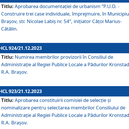
Titlu:
Aprobarea documentaţiei de urbanism ”P.U.D. -
Construire trei case individuale, împrejmuire, în Municipiu
Brașov, str. Nicolae Labiș nr. 54”, inițiator Cățoi Marius-
Cătălin.
HCL 924/21.12.2023
Titlu:
Numirea membrilor provizorii în Consiliul de
Administraţie al Regiei Publice Locale a Pădurilor Kronstad
R.A. Brașov.
HCL 923/21.12.2023
Titlu:
Aprobarea constituirii comisiei de selecție și
nominalizare pentru selectarea membrilor Consiliului de
Administrație al Regiei Publice Locale a Pădurilor Kronstad
R.A. Brașov.