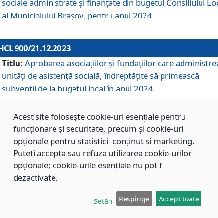
sociale administrate și finanțate din bugetul Consiliului Lo
al Municipiului Brașov, pentru anul 2024.
HCL 900/21.12.2023
Titlu:
Aprobarea asociațiilor şi fundațiilor care administre
unități de asistenţă socială, îndreptăţite să primească
subvenţii de la bugetul local în anul 2024.
Acest site folosește cookie-uri esențiale pentru
HCL 899/21.12.2023
funcționare și securitate, precum și cookie-uri
Titlu:
Aprobarea standardelor de cost pentru serviciile
opționale pentru statistici, conținut și marketing.
sociale furnizate în cadrul Direcției de Asistență Socială
Puteți accepta sau refuza utilizarea cookie-urilor
Brașov, pentru anul 2024.
opționale; cookie-urile esențiale nu pot fi
dezactivate.
HCL 898/21.12.2023
Respinge
Accept toate
Setări
Titlu:
Modificarea Anexei la H.C.L. nr. 91 din 09.02.2018,