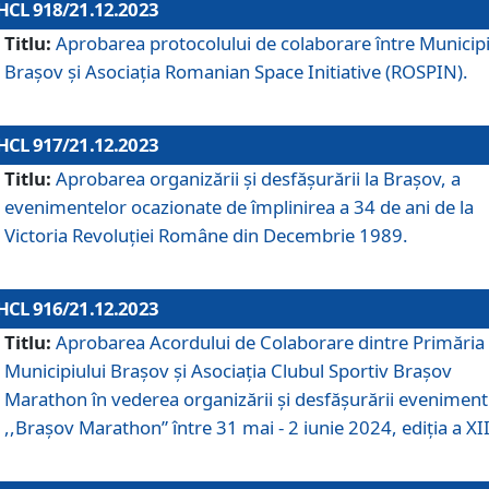
HCL 918/21.12.2023
Titlu:
Aprobarea protocolului de colaborare între Municipi
Brașov și Asociația Romanian Space Initiative (ROSPIN).
HCL 917/21.12.2023
Titlu:
Aprobarea organizării şi desfăşurării la Braşov, a
evenimentelor ocazionate de împlinirea a 34 de ani de la
Victoria Revoluţiei Române din Decembrie 1989.
HCL 916/21.12.2023
Titlu:
Aprobarea Acordului de Colaborare dintre Primăria
Municipiului Brașov și Asociația Clubul Sportiv Brașov
Marathon în vederea organizării și desfășurării eveniment
,,Brașov Marathon” între 31 mai - 2 iunie 2024, ediția a XII