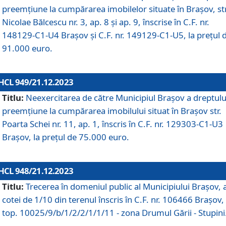
preemțiune la cumpărarea imobilelor situate în Brașov, str
Nicolae Bălcescu nr. 3, ap. 8 și ap. 9, înscrise în C.F. nr.
148129-C1-U4 Brașov și C.F. nr. 149129-C1-U5, la prețul 
91.000 euro.
HCL 949/21.12.2023
Titlu:
Neexercitarea de către Municipiul Brașov a dreptulu
preemțiune la cumpărarea imobilului situat în Brașov str.
Poarta Schei nr. 11, ap. 1, înscris în C.F. nr. 129303-C1-U3
Brașov, la prețul de 75.000 euro.
HCL 948/21.12.2023
Titlu:
Trecerea în domeniul public al Municipiului Braşov, 
cotei de 1/10 din terenul înscris în C.F. nr. 106466 Brașov, 
top. 10025/9/b/1/2/2/1/1/11 - zona Drumul Gării - Stupini