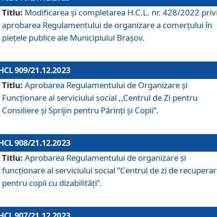
Titlu:
Modificarea și completarea H.C.L. nr. 428/2022 priv
aprobarea Regulamentului de organizare a comerțului în
piețele publice ale Municipiului Braşov.
HCL 909/21.12.2023
Titlu:
Aprobarea Regulamentului de Organizare și
Funcționare al serviciului social ,,Centrul de Zi pentru
Consiliere şi Sprijin pentru Părinţi şi Copii”.
HCL 908/21.12.2023
Titlu:
Aprobarea Regulamentului de organizare şi
funcţionare al serviciului social ”Centrul de zi de recupera
pentru copii cu dizabilități”.
HCL 907/21.12.2023