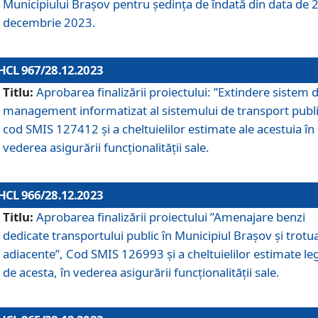
Municipiului Braşov pentru ședința de îndată din data de 
decembrie 2023.
HCL 967/28.12.2023
Titlu:
Aprobarea finalizării proiectului: ”Extindere sistem 
management informatizat al sistemului de transport publi
cod SMIS 127412 și a cheltuielilor estimate ale acestuia în
vederea asigurării funcționalității sale.
HCL 966/28.12.2023
Titlu:
Aprobarea finalizării proiectului ”Amenajare benzi
dedicate transportului public în Municipiul Brașov şi trotu
adiacente”, Cod SMIS 126993 și a cheltuielilor estimate le
de acesta, în vederea asigurării funcționalității sale.