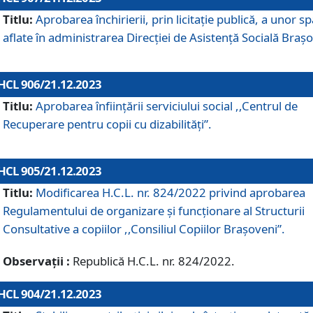
Titlu:
Aprobarea închirierii, prin licitație publică, a unor sp
aflate în administrarea Direcției de Asistență Socială Brașo
HCL 906/21.12.2023
Titlu:
Aprobarea înființării serviciului social ,,Centrul de
Recuperare pentru copii cu dizabilități”.
HCL 905/21.12.2023
Titlu:
Modificarea H.C.L. nr. 824/2022 privind aprobarea
Regulamentului de organizare şi funcţionare al Structurii
Consultative a copiilor ,,Consiliul Copiilor Braşoveni”.
Observații :
Republică H.C.L. nr. 824/2022.
HCL 904/21.12.2023