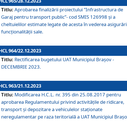
HCL 965/28.12.2023
Titlu:
Aprobarea finalizării proiectului ”Infrastructura de
Garaj pentru transport public”- cod SMIS 126998 și a
cheltuielilor estimate legate de acesta în vederea asigurări
funcționalității sale.
HCL 964/22.12.2023
Titlu:
Rectificarea bugetului UAT Municipiul Braşov -
DECEMBRIE 2023.
HCL 963/21.12.2023
Titlu:
Modificarea H.C.L. nr. 395 din 25.08.2017 pentru
aprobarea Regulamentului privind activitățile de ridicare,
transport şi depozitare a vehiculelor staționate
neregulamentar pe raza teritorială a UAT Municipiul Braşo