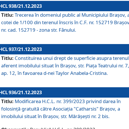
HCL 938/21.12.2023
Titlu:
Trecerea în domeniul public al Municipiului Braşov, 
cotei de 1/100 din terenul înscris în C.F. nr. 152719 Brașov
nr. cad. 152719 - zona str. Fânului.
HCL 937/21.12.2023
Titlu:
Constituirea unui drept de superficie asupra terenul
aferent imobilului situat în Brașov, str. Piața Teatrului nr. 7
ap. 12, în favoarea d-nei Taylor Anabela-Cristina.
HCL 936/21.12.2023
Titlu:
Modificarea H.C.L. nr. 399/2023 privind darea în
folosinţă gratuită către Asociaţia "Catharsis" Brașov, a
imobilului situat în Braşov, str. Mărăşeşti nr. 2 bis.