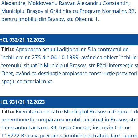
Alexandre, Moldoveanu Răsvan Alexandru Constantin,
Municipiul Braşov şi Grădinița cu Program Normal nr. 32,
pentru imobilul din Brașov, str. Olteț nr. 1.
HCL 932/21.12.2023
Titlu:
Aprobarea actului adițional nr. 5 la contractul de
închiriere nr. 275 din 04.10.1999, având ca obiect închirie
terenului situat în Municipiul Brașov, str. Păcii intersecție st
Olteț, având ca destinație amplasare construcție provizori
spațiu comercial mixt.
HCL 931/21.12.2023
Titlu:
Exercitarea de către Municipiul Brașov a dreptului d
preemțiune la cumpărarea imobilului situat în Brașov, str.
Constantin Lacea nr. 39, fostă Ciocrac, înscris în C.F. nr.
115772 Brașov, precum și imobilele extratabulare, la preț