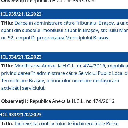
Observații :
Republică H.C.L. nr. 399/2023.
HCL 935/21.12.2023
Titlu:
Darea în administrare către Tribunalul Brașov, a un
spații din subsolul imobilului situat în Brașov, str. Iuliu Ma
nr. 52, corpul D, proprietatea Municipiului Brașov.
HCL 934/21.12.2023
Titlu:
Modificarea Anexei la H.C.L. nr. 474/2016, republica
privind darea în administrare către Serviciul Public Local d
Termoficare Braşov, a bunurilor necesare desfăşurării
activităţii serviciului.
Observații :
Republică Anexa la H.C.L. nr. 474/2016.
HCL 933/21.12.2023
Titlu:
Încheierea contractului de închiriere între Persu