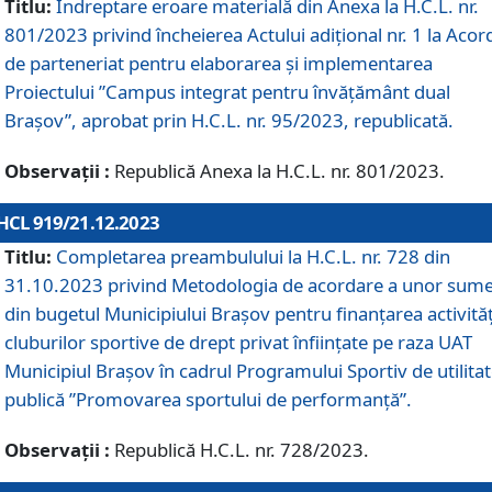
Titlu:
Îndreptare eroare materială din Anexa la H.C.L. nr.
801/2023 privind încheierea Actului adițional nr. 1 la Acor
de parteneriat pentru elaborarea și implementarea
Proiectului ”Campus integrat pentru învățământ dual
Brașov”, aprobat prin H.C.L. nr. 95/2023, republicată.
Observații :
Republică Anexa la H.C.L. nr. 801/2023.
HCL 919/21.12.2023
Titlu:
Completarea preambulului la H.C.L. nr. 728 din
31.10.2023 privind Metodologia de acordare a unor sum
din bugetul Municipiului Brașov pentru finanțarea activităț
cluburilor sportive de drept privat înființate pe raza UAT
Municipiul Brașov în cadrul Programului Sportiv de utilita
publică ”Promovarea sportului de performanță”.
Observații :
Republică H.C.L. nr. 728/2023.