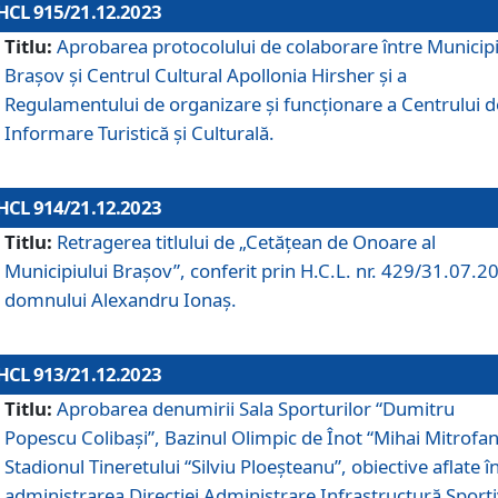
HCL 915/21.12.2023
Titlu:
Aprobarea protocolului de colaborare între Municipi
Brașov și Centrul Cultural Apollonia Hirsher și a
Regulamentului de organizare și funcționare a Centrului d
Informare Turistică și Culturală.
HCL 914/21.12.2023
Titlu:
Retragerea titlului de „Cetățean de Onoare al
Municipiului Brașov”, conferit prin H.C.L. nr. 429/31.07.2
domnului Alexandru Ionaș.
HCL 913/21.12.2023
Titlu:
Aprobarea denumirii Sala Sporturilor “Dumitru
Popescu Colibași”, Bazinul Olimpic de Înot “Mihai Mitrofan
Stadionul Tineretului “Silviu Ploeșteanu”, obiective aflate î
administrarea Direcției Administrare Infrastructură Sport