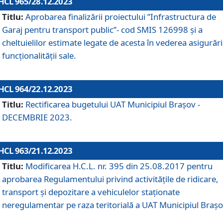
HCL 965/28.12.2023
Titlu:
Aprobarea finalizării proiectului ”Infrastructura de
Garaj pentru transport public”- cod SMIS 126998 și a
cheltuielilor estimate legate de acesta în vederea asigurări
funcționalității sale.
HCL 964/22.12.2023
Titlu:
Rectificarea bugetului UAT Municipiul Braşov -
DECEMBRIE 2023.
HCL 963/21.12.2023
Titlu:
Modificarea H.C.L. nr. 395 din 25.08.2017 pentru
aprobarea Regulamentului privind activitățile de ridicare,
transport şi depozitare a vehiculelor staționate
neregulamentar pe raza teritorială a UAT Municipiul Braşo