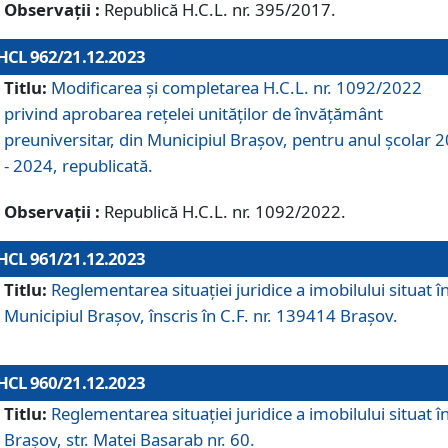
Observații :
Republică H.C.L. nr. 395/2017.
HCL 962/21.12.2023
Titlu:
Modificarea și completarea H.C.L. nr. 1092/2022
privind aprobarea rețelei unităților de învăţământ
preuniversitar, din Municipiul Braşov, pentru anul școlar 
- 2024, republicată.
Observații :
Republică H.C.L. nr. 1092/2022.
HCL 961/21.12.2023
Titlu:
Reglementarea situației juridice a imobilului situat î
Municipiul Brașov, înscris în C.F. nr. 139414 Brașov.
HCL 960/21.12.2023
Titlu:
Reglementarea situației juridice a imobilului situat î
Brașov, str. Matei Basarab nr. 60.