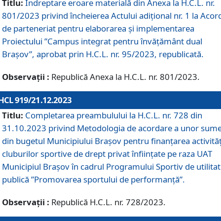
Titlu:
Îndreptare eroare materială din Anexa la H.C.L. nr.
801/2023 privind încheierea Actului adițional nr. 1 la Acor
de parteneriat pentru elaborarea și implementarea
Proiectului ”Campus integrat pentru învățământ dual
Brașov”, aprobat prin H.C.L. nr. 95/2023, republicată.
Observații :
Republică Anexa la H.C.L. nr. 801/2023.
HCL 919/21.12.2023
Titlu:
Completarea preambulului la H.C.L. nr. 728 din
31.10.2023 privind Metodologia de acordare a unor sum
din bugetul Municipiului Brașov pentru finanțarea activităț
cluburilor sportive de drept privat înființate pe raza UAT
Municipiul Brașov în cadrul Programului Sportiv de utilita
publică ”Promovarea sportului de performanță”.
Observații :
Republică H.C.L. nr. 728/2023.