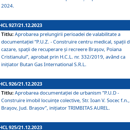
2024.
HCL 927/21.12.2023
Titlu:
Aprobarea prelungirii perioadei de valabilitate a
documentaţiei “P.U.Z. - Construire centru medical, spații 
cazare, spații de recuperare și recreere Brașov, Poiana
Cristianului”, aprobat prin H.C.L. nr. 332/2019, având ca
inițiator Butan Gas International S.R.L.
HCL 926/21.12.2023
Titlu:
Aprobarea documentaţiei de urbanism ”P.U.D -
Construire imobil locuințe colective, Str. Ioan V. Socec f.n.,
Brașov, Jud. Brașov”, inițiator TRIMBITAS AUREL.
HCL 925/21.12.2023