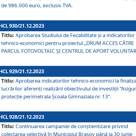
de 986.000 euro, exclusiv TVA.
HCL 930/21.12.2023
Titlu:
Aprobarea Studiului de Fezabilitate și a indicatorilor
tehnico-economici pentru proiectul „DRUM ACCES CĂTRE
PARCUL FOTOVOLTAIC ȘI CENTRUL DE APORT VOLUNTAR
HCL 929/21.12.2023
Titlu:
Aprobarea indicatorilor tehnico-economici la finaliz
lucrărilor aferenți realizării obiectivului de investiții “Asigu
protecție perimetrala Școala Gimnaziala nr. 13“.
HCL 928/21.12.2023
Titlu:
Continuarea campaniei de conștientizare privind
colectarea selectivă în Municipiul Braşov până la 30 iunie