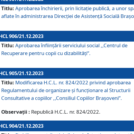
Titlu:
Aprobarea închirierii, prin licitație publică, a unor sp
aflate în administrarea Direcției de Asistență Socială Brașo
HCL 906/21.12.2023
Titlu:
Aprobarea înființării serviciului social ,,Centrul de
Recuperare pentru copii cu dizabilități”.
HCL 905/21.12.2023
Titlu:
Modificarea H.C.L. nr. 824/2022 privind aprobarea
Regulamentului de organizare şi funcţionare al Structurii
Consultative a copiilor ,,Consiliul Copiilor Braşoveni”.
Observații :
Republică H.C.L. nr. 824/2022.
HCL 904/21.12.2023