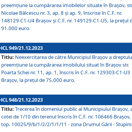
preemțiune la cumpărarea imobilelor situate în Brașov, str
Nicolae Bălcescu nr. 3, ap. 8 și ap. 9, înscrise în C.F. nr.
148129-C1-U4 Brașov și C.F. nr. 149129-C1-U5, la prețul 
91.000 euro.
HCL 949/21.12.2023
Titlu:
Neexercitarea de către Municipiul Brașov a dreptulu
preemțiune la cumpărarea imobilului situat în Brașov str.
Poarta Schei nr. 11, ap. 1, înscris în C.F. nr. 129303-C1-U3
Brașov, la prețul de 75.000 euro.
HCL 948/21.12.2023
Titlu:
Trecerea în domeniul public al Municipiului Braşov, 
cotei de 1/10 din terenul înscris în C.F. nr. 106466 Brașov, 
top. 10025/9/b/1/2/2/1/1/11 - zona Drumul Gării - Stupini