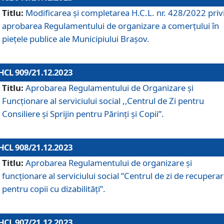
Titlu:
Modificarea și completarea H.C.L. nr. 428/2022 priv
aprobarea Regulamentului de organizare a comerțului în
piețele publice ale Municipiului Braşov.
HCL 909/21.12.2023
Titlu:
Aprobarea Regulamentului de Organizare și
Funcționare al serviciului social ,,Centrul de Zi pentru
Consiliere şi Sprijin pentru Părinţi şi Copii”.
HCL 908/21.12.2023
Titlu:
Aprobarea Regulamentului de organizare şi
funcţionare al serviciului social ”Centrul de zi de recupera
pentru copii cu dizabilități”.
HCL 907/21.12.2023