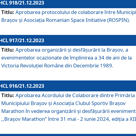
HCL 918/21.12.2023
Titlu:
Aprobarea protocolului de colaborare între Municipi
Brașov și Asociația Romanian Space Initiative (ROSPIN).
HCL 917/21.12.2023
Titlu:
Aprobarea organizării şi desfăşurării la Braşov, a
evenimentelor ocazionate de împlinirea a 34 de ani de la
Victoria Revoluţiei Române din Decembrie 1989.
HCL 916/21.12.2023
Titlu:
Aprobarea Acordului de Colaborare dintre Primăria
Municipiului Brașov și Asociația Clubul Sportiv Brașov
Marathon în vederea organizării și desfășurării eveniment
,,Brașov Marathon” între 31 mai - 2 iunie 2024, ediția a XII