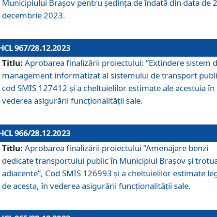
Municipiului Braşov pentru ședința de îndată din data de 
decembrie 2023.
HCL 967/28.12.2023
Titlu:
Aprobarea finalizării proiectului: ”Extindere sistem 
management informatizat al sistemului de transport publi
cod SMIS 127412 și a cheltuielilor estimate ale acestuia în
vederea asigurării funcționalității sale.
HCL 966/28.12.2023
Titlu:
Aprobarea finalizării proiectului ”Amenajare benzi
dedicate transportului public în Municipiul Brașov şi trotu
adiacente”, Cod SMIS 126993 și a cheltuielilor estimate le
de acesta, în vederea asigurării funcționalității sale.