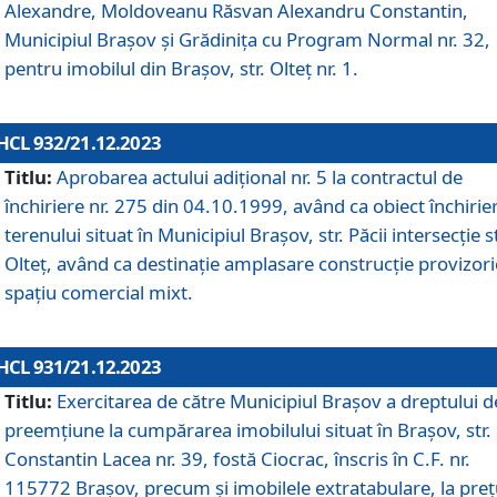
Alexandre, Moldoveanu Răsvan Alexandru Constantin,
Municipiul Braşov şi Grădinița cu Program Normal nr. 32,
pentru imobilul din Brașov, str. Olteț nr. 1.
HCL 932/21.12.2023
Titlu:
Aprobarea actului adițional nr. 5 la contractul de
închiriere nr. 275 din 04.10.1999, având ca obiect închirie
terenului situat în Municipiul Brașov, str. Păcii intersecție st
Olteț, având ca destinație amplasare construcție provizori
spațiu comercial mixt.
HCL 931/21.12.2023
Titlu:
Exercitarea de către Municipiul Brașov a dreptului d
preemțiune la cumpărarea imobilului situat în Brașov, str.
Constantin Lacea nr. 39, fostă Ciocrac, înscris în C.F. nr.
115772 Brașov, precum și imobilele extratabulare, la preț