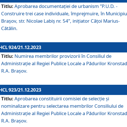
Titlu:
Aprobarea documentaţiei de urbanism ”P.U.D. -
Construire trei case individuale, împrejmuire, în Municipiu
Brașov, str. Nicolae Labiș nr. 54”, inițiator Cățoi Marius-
Cătălin.
HCL 924/21.12.2023
Titlu:
Numirea membrilor provizorii în Consiliul de
Administraţie al Regiei Publice Locale a Pădurilor Kronstad
R.A. Brașov.
HCL 923/21.12.2023
Titlu:
Aprobarea constituirii comisiei de selecție și
nominalizare pentru selectarea membrilor Consiliului de
Administrație al Regiei Publice Locale a Pădurilor Kronstad
R.A. Brașov.