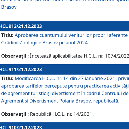
Brașov.
HCL 912/21.12.2023
Titlu:
Aprobarea cuantumului veniturilor proprii aferente
Grădinii Zoologice Braşov pe anul 2024.
Observații :
Încetează aplicabilitatea H.C.L. nr. 1074/2022
HCL 911/21.12.2023
Titlu:
Modificarea H.C.L. nr. 14 din 27 ianuarie 2021, priv
aprobarea tarifelor percepute pentru practicarea activități
de agrement turistic și divertisment în cadrul Centrului de
Agrement și Divertisment Poiana Brașov, republicată.
Observații :
Republică H.C.L. nr. 14/2021.
HCL 910/21.12.2023