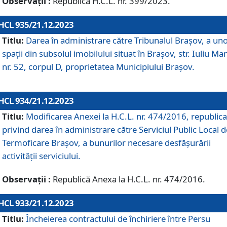
Observații :
Republică H.C.L. nr. 399/2023.
HCL 935/21.12.2023
Titlu:
Darea în administrare către Tribunalul Brașov, a un
spații din subsolul imobilului situat în Brașov, str. Iuliu Ma
nr. 52, corpul D, proprietatea Municipiului Brașov.
HCL 934/21.12.2023
Titlu:
Modificarea Anexei la H.C.L. nr. 474/2016, republica
privind darea în administrare către Serviciul Public Local d
Termoficare Braşov, a bunurilor necesare desfăşurării
activităţii serviciului.
Observații :
Republică Anexa la H.C.L. nr. 474/2016.
HCL 933/21.12.2023
Titlu:
Încheierea contractului de închiriere între Persu