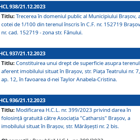
HCL 938/21.12.2023
Titlu:
Trecerea în domeniul public al Municipiului Braşov, 
cotei de 1/100 din terenul înscris în C.F. nr. 152719 Brașov
nr. cad. 152719 - zona str. Fânului.
HCL 937/21.12.2023
Titlu:
Constituirea unui drept de superficie asupra terenul
aferent imobilului situat în Brașov, str. Piața Teatrului nr. 7
ap. 12, în favoarea d-nei Taylor Anabela-Cristina.
HCL 936/21.12.2023
Titlu:
Modificarea H.C.L. nr. 399/2023 privind darea în
folosinţă gratuită către Asociaţia "Catharsis" Brașov, a
imobilului situat în Braşov, str. Mărăşeşti nr. 2 bis.