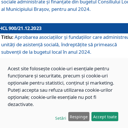
sociale administrate și finanțate din bugetul Consiliului Lo
al Municipiului Brașov, pentru anul 2024.
HCL 900/21.12.2023
Titlu:
Aprobarea asociațiilor şi fundațiilor care administre
unități de asistenţă socială, îndreptăţite să primească
subvenţii de la bugetul local în anul 2024.
Acest site folosește cookie-uri esențiale pentru
HCL 899/21.12.2023
funcționare și securitate, precum și cookie-uri
Titlu:
Aprobarea standardelor de cost pentru serviciile
opționale pentru statistici, conținut și marketing.
sociale furnizate în cadrul Direcției de Asistență Socială
Puteți accepta sau refuza utilizarea cookie-urilor
Brașov, pentru anul 2024.
opționale; cookie-urile esențiale nu pot fi
dezactivate.
HCL 898/21.12.2023
Respinge
Accept toate
Setări
Titlu:
Modificarea Anexei la H.C.L. nr. 91 din 09.02.2018,