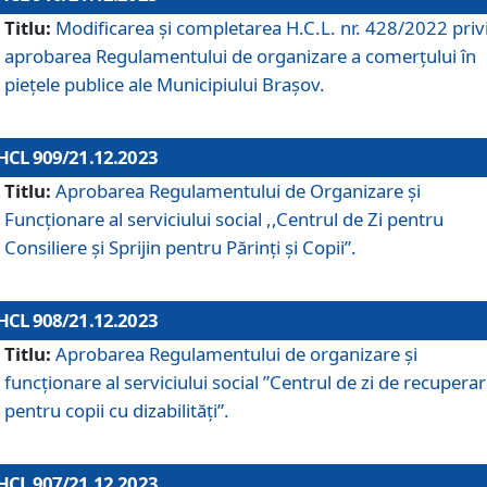
Titlu:
Modificarea și completarea H.C.L. nr. 428/2022 priv
aprobarea Regulamentului de organizare a comerțului în
piețele publice ale Municipiului Braşov.
HCL 909/21.12.2023
Titlu:
Aprobarea Regulamentului de Organizare și
Funcționare al serviciului social ,,Centrul de Zi pentru
Consiliere şi Sprijin pentru Părinţi şi Copii”.
HCL 908/21.12.2023
Titlu:
Aprobarea Regulamentului de organizare şi
funcţionare al serviciului social ”Centrul de zi de recupera
pentru copii cu dizabilități”.
HCL 907/21.12.2023