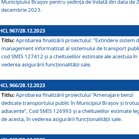
Municipiului Braşov pentru ședința de îndată din data de 
decembrie 2023.
HCL 967/28.12.2023
Titlu:
Aprobarea finalizării proiectului: ”Extindere sistem 
management informatizat al sistemului de transport publi
cod SMIS 127412 și a cheltuielilor estimate ale acestuia în
vederea asigurării funcționalității sale.
HCL 966/28.12.2023
Titlu:
Aprobarea finalizării proiectului ”Amenajare benzi
dedicate transportului public în Municipiul Brașov şi trotu
adiacente”, Cod SMIS 126993 și a cheltuielilor estimate le
de acesta, în vederea asigurării funcționalității sale.