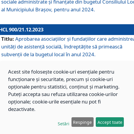
sociale administrate și finanțate din bugetul Consiliului Lo
al Municipiului Brașov, pentru anul 2024.
HCL 900/21.12.2023
Titlu:
Aprobarea asociațiilor şi fundațiilor care administre
unități de asistenţă socială, îndreptăţite să primească
subvenţii de la bugetul local în anul 2024.
Acest site folosește cookie-uri esențiale pentru
HCL 899/21.12.2023
funcționare și securitate, precum și cookie-uri
Titlu:
Aprobarea standardelor de cost pentru serviciile
opționale pentru statistici, conținut și marketing.
sociale furnizate în cadrul Direcției de Asistență Socială
Puteți accepta sau refuza utilizarea cookie-urilor
Brașov, pentru anul 2024.
opționale; cookie-urile esențiale nu pot fi
dezactivate.
HCL 898/21.12.2023
Respinge
Accept toate
Setări
Titlu:
Modificarea Anexei la H.C.L. nr. 91 din 09.02.2018,