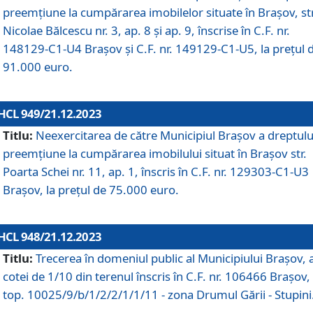
preemțiune la cumpărarea imobilelor situate în Brașov, str
Nicolae Bălcescu nr. 3, ap. 8 și ap. 9, înscrise în C.F. nr.
148129-C1-U4 Brașov și C.F. nr. 149129-C1-U5, la prețul 
91.000 euro.
HCL 949/21.12.2023
Titlu:
Neexercitarea de către Municipiul Brașov a dreptulu
preemțiune la cumpărarea imobilului situat în Brașov str.
Poarta Schei nr. 11, ap. 1, înscris în C.F. nr. 129303-C1-U3
Brașov, la prețul de 75.000 euro.
HCL 948/21.12.2023
Titlu:
Trecerea în domeniul public al Municipiului Braşov, 
cotei de 1/10 din terenul înscris în C.F. nr. 106466 Brașov, 
top. 10025/9/b/1/2/2/1/1/11 - zona Drumul Gării - Stupini