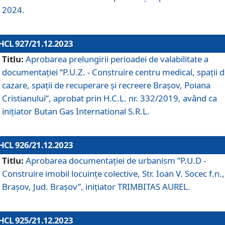
2024.
HCL 927/21.12.2023
Titlu:
Aprobarea prelungirii perioadei de valabilitate a
documentaţiei “P.U.Z. - Construire centru medical, spații 
cazare, spații de recuperare și recreere Brașov, Poiana
Cristianului”, aprobat prin H.C.L. nr. 332/2019, având ca
inițiator Butan Gas International S.R.L.
HCL 926/21.12.2023
Titlu:
Aprobarea documentaţiei de urbanism ”P.U.D -
Construire imobil locuințe colective, Str. Ioan V. Socec f.n.,
Brașov, Jud. Brașov”, inițiator TRIMBITAS AUREL.
HCL 925/21.12.2023