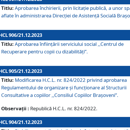
Titlu:
Aprobarea închirierii, prin licitație publică, a unor sp
aflate în administrarea Direcției de Asistență Socială Brașo
HCL 906/21.12.2023
Titlu:
Aprobarea înființării serviciului social ,,Centrul de
Recuperare pentru copii cu dizabilități”.
HCL 905/21.12.2023
Titlu:
Modificarea H.C.L. nr. 824/2022 privind aprobarea
Regulamentului de organizare şi funcţionare al Structurii
Consultative a copiilor ,,Consiliul Copiilor Braşoveni”.
Observații :
Republică H.C.L. nr. 824/2022.
HCL 904/21.12.2023