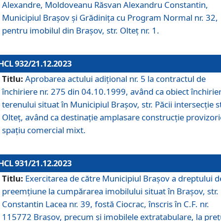
Alexandre, Moldoveanu Răsvan Alexandru Constantin,
Municipiul Braşov şi Grădinița cu Program Normal nr. 32,
pentru imobilul din Brașov, str. Olteț nr. 1.
HCL 932/21.12.2023
Titlu:
Aprobarea actului adițional nr. 5 la contractul de
închiriere nr. 275 din 04.10.1999, având ca obiect închirie
terenului situat în Municipiul Brașov, str. Păcii intersecție st
Olteț, având ca destinație amplasare construcție provizori
spațiu comercial mixt.
HCL 931/21.12.2023
Titlu:
Exercitarea de către Municipiul Brașov a dreptului d
preemțiune la cumpărarea imobilului situat în Brașov, str.
Constantin Lacea nr. 39, fostă Ciocrac, înscris în C.F. nr.
115772 Brașov, precum și imobilele extratabulare, la preț