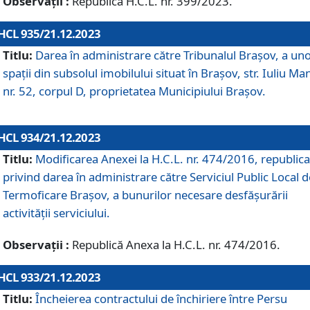
Observații :
Republică H.C.L. nr. 399/2023.
HCL 935/21.12.2023
Titlu:
Darea în administrare către Tribunalul Brașov, a un
spații din subsolul imobilului situat în Brașov, str. Iuliu Ma
nr. 52, corpul D, proprietatea Municipiului Brașov.
HCL 934/21.12.2023
Titlu:
Modificarea Anexei la H.C.L. nr. 474/2016, republica
privind darea în administrare către Serviciul Public Local d
Termoficare Braşov, a bunurilor necesare desfăşurării
activităţii serviciului.
Observații :
Republică Anexa la H.C.L. nr. 474/2016.
HCL 933/21.12.2023
Titlu:
Încheierea contractului de închiriere între Persu