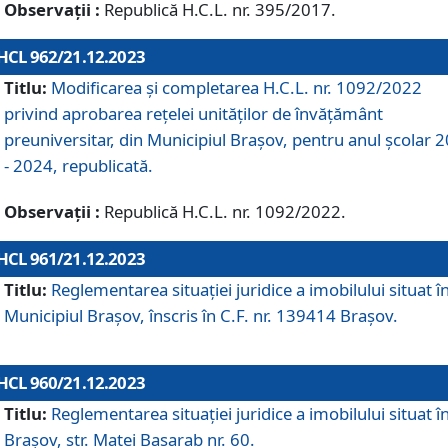
Observații :
Republică H.C.L. nr. 395/2017.
HCL 962/21.12.2023
Titlu:
Modificarea și completarea H.C.L. nr. 1092/2022
privind aprobarea rețelei unităților de învăţământ
preuniversitar, din Municipiul Braşov, pentru anul școlar 
- 2024, republicată.
Observații :
Republică H.C.L. nr. 1092/2022.
HCL 961/21.12.2023
Titlu:
Reglementarea situației juridice a imobilului situat î
Municipiul Brașov, înscris în C.F. nr. 139414 Brașov.
HCL 960/21.12.2023
Titlu:
Reglementarea situației juridice a imobilului situat î
Brașov, str. Matei Basarab nr. 60.