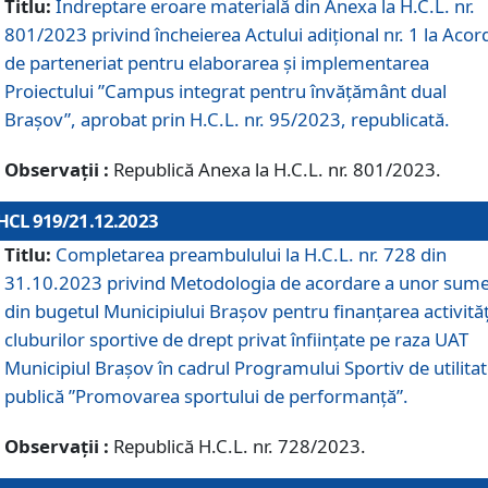
Titlu:
Îndreptare eroare materială din Anexa la H.C.L. nr.
801/2023 privind încheierea Actului adițional nr. 1 la Acor
de parteneriat pentru elaborarea și implementarea
Proiectului ”Campus integrat pentru învățământ dual
Brașov”, aprobat prin H.C.L. nr. 95/2023, republicată.
Observații :
Republică Anexa la H.C.L. nr. 801/2023.
HCL 919/21.12.2023
Titlu:
Completarea preambulului la H.C.L. nr. 728 din
31.10.2023 privind Metodologia de acordare a unor sum
din bugetul Municipiului Brașov pentru finanțarea activităț
cluburilor sportive de drept privat înființate pe raza UAT
Municipiul Brașov în cadrul Programului Sportiv de utilita
publică ”Promovarea sportului de performanță”.
Observații :
Republică H.C.L. nr. 728/2023.