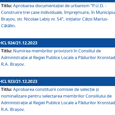
Titlu:
Aprobarea documentaţiei de urbanism ”P.U.D. -
Construire trei case individuale, împrejmuire, în Municipiu
Brașov, str. Nicolae Labiș nr. 54”, inițiator Cățoi Marius-
Cătălin.
HCL 924/21.12.2023
Titlu:
Numirea membrilor provizorii în Consiliul de
Administraţie al Regiei Publice Locale a Pădurilor Kronstad
R.A. Brașov.
HCL 923/21.12.2023
Titlu:
Aprobarea constituirii comisiei de selecție și
nominalizare pentru selectarea membrilor Consiliului de
Administrație al Regiei Publice Locale a Pădurilor Kronstad
R.A. Brașov.