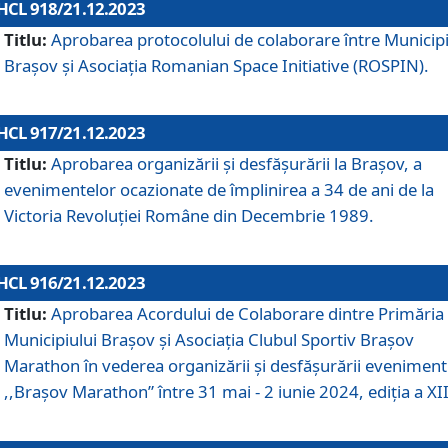
HCL 918/21.12.2023
Titlu:
Aprobarea protocolului de colaborare între Municipi
Brașov și Asociația Romanian Space Initiative (ROSPIN).
HCL 917/21.12.2023
Titlu:
Aprobarea organizării şi desfăşurării la Braşov, a
evenimentelor ocazionate de împlinirea a 34 de ani de la
Victoria Revoluţiei Române din Decembrie 1989.
HCL 916/21.12.2023
Titlu:
Aprobarea Acordului de Colaborare dintre Primăria
Municipiului Brașov și Asociația Clubul Sportiv Brașov
Marathon în vederea organizării și desfășurării eveniment
,,Brașov Marathon” între 31 mai - 2 iunie 2024, ediția a XII