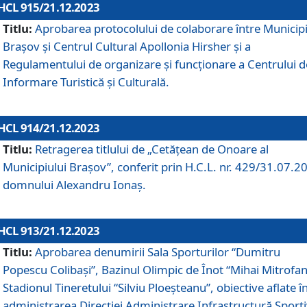
HCL 915/21.12.2023
Titlu:
Aprobarea protocolului de colaborare între Municipi
Brașov și Centrul Cultural Apollonia Hirsher și a
Regulamentului de organizare și funcționare a Centrului d
Informare Turistică și Culturală.
HCL 914/21.12.2023
Titlu:
Retragerea titlului de „Cetățean de Onoare al
Municipiului Brașov”, conferit prin H.C.L. nr. 429/31.07.2
domnului Alexandru Ionaș.
HCL 913/21.12.2023
Titlu:
Aprobarea denumirii Sala Sporturilor “Dumitru
Popescu Colibași”, Bazinul Olimpic de Înot “Mihai Mitrofan
Stadionul Tineretului “Silviu Ploeșteanu”, obiective aflate î
administrarea Direcției Administrare Infrastructură Sport