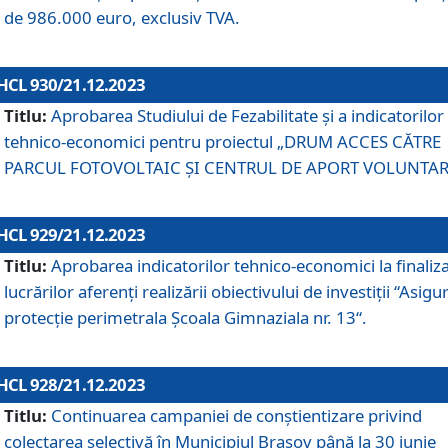
de 986.000 euro, exclusiv TVA.
HCL 930/21.12.2023
Titlu:
Aprobarea Studiului de Fezabilitate și a indicatorilor
tehnico-economici pentru proiectul „DRUM ACCES CĂTRE
PARCUL FOTOVOLTAIC ȘI CENTRUL DE APORT VOLUNTAR
HCL 929/21.12.2023
Titlu:
Aprobarea indicatorilor tehnico-economici la finaliz
lucrărilor aferenți realizării obiectivului de investiții “Asigu
protecție perimetrala Școala Gimnaziala nr. 13“.
HCL 928/21.12.2023
Titlu:
Continuarea campaniei de conștientizare privind
colectarea selectivă în Municipiul Braşov până la 30 iunie