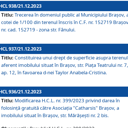
HCL 938/21.12.2023
Titlu:
Trecerea în domeniul public al Municipiului Braşov, 
cotei de 1/100 din terenul înscris în C.F. nr. 152719 Brașov
nr. cad. 152719 - zona str. Fânului.
HCL 937/21.12.2023
Titlu:
Constituirea unui drept de superficie asupra terenul
aferent imobilului situat în Brașov, str. Piața Teatrului nr. 7
ap. 12, în favoarea d-nei Taylor Anabela-Cristina.
HCL 936/21.12.2023
Titlu:
Modificarea H.C.L. nr. 399/2023 privind darea în
folosinţă gratuită către Asociaţia "Catharsis" Brașov, a
imobilului situat în Braşov, str. Mărăşeşti nr. 2 bis.