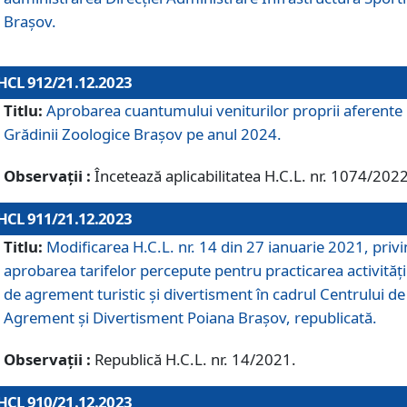
Brașov.
HCL 912/21.12.2023
Titlu:
Aprobarea cuantumului veniturilor proprii aferente
Grădinii Zoologice Braşov pe anul 2024.
Observații :
Încetează aplicabilitatea H.C.L. nr. 1074/2022
HCL 911/21.12.2023
Titlu:
Modificarea H.C.L. nr. 14 din 27 ianuarie 2021, priv
aprobarea tarifelor percepute pentru practicarea activități
de agrement turistic și divertisment în cadrul Centrului de
Agrement și Divertisment Poiana Brașov, republicată.
Observații :
Republică H.C.L. nr. 14/2021.
HCL 910/21.12.2023