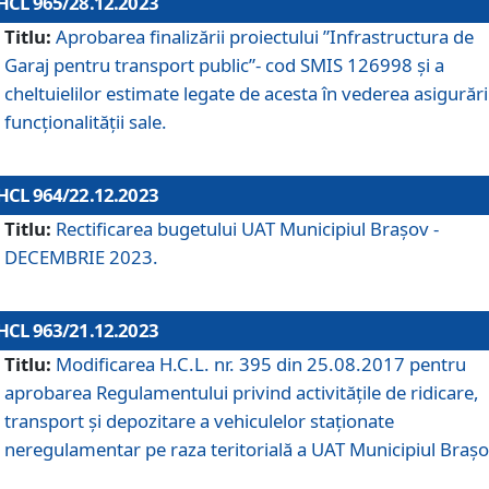
HCL 965/28.12.2023
Titlu:
Aprobarea finalizării proiectului ”Infrastructura de
Garaj pentru transport public”- cod SMIS 126998 și a
cheltuielilor estimate legate de acesta în vederea asigurări
funcționalității sale.
HCL 964/22.12.2023
Titlu:
Rectificarea bugetului UAT Municipiul Braşov -
DECEMBRIE 2023.
HCL 963/21.12.2023
Titlu:
Modificarea H.C.L. nr. 395 din 25.08.2017 pentru
aprobarea Regulamentului privind activitățile de ridicare,
transport şi depozitare a vehiculelor staționate
neregulamentar pe raza teritorială a UAT Municipiul Braşo