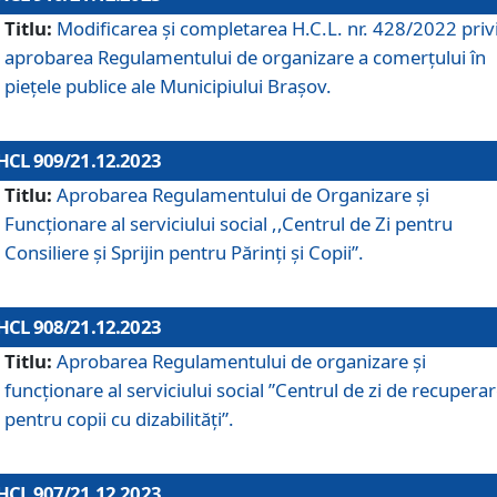
Titlu:
Modificarea și completarea H.C.L. nr. 428/2022 priv
aprobarea Regulamentului de organizare a comerțului în
piețele publice ale Municipiului Braşov.
HCL 909/21.12.2023
Titlu:
Aprobarea Regulamentului de Organizare și
Funcționare al serviciului social ,,Centrul de Zi pentru
Consiliere şi Sprijin pentru Părinţi şi Copii”.
HCL 908/21.12.2023
Titlu:
Aprobarea Regulamentului de organizare şi
funcţionare al serviciului social ”Centrul de zi de recupera
pentru copii cu dizabilități”.
HCL 907/21.12.2023