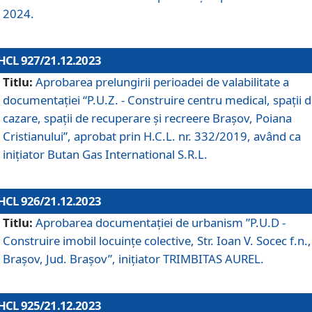
2024.
HCL 927/21.12.2023
Titlu:
Aprobarea prelungirii perioadei de valabilitate a
documentaţiei “P.U.Z. - Construire centru medical, spații 
cazare, spații de recuperare și recreere Brașov, Poiana
Cristianului”, aprobat prin H.C.L. nr. 332/2019, având ca
inițiator Butan Gas International S.R.L.
HCL 926/21.12.2023
Titlu:
Aprobarea documentaţiei de urbanism ”P.U.D -
Construire imobil locuințe colective, Str. Ioan V. Socec f.n.,
Brașov, Jud. Brașov”, inițiator TRIMBITAS AUREL.
HCL 925/21.12.2023