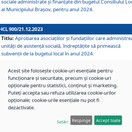
sociale administrate și finanțate din bugetul Consiliului Lo
al Municipiului Brașov, pentru anul 2024.
HCL 900/21.12.2023
Titlu:
Aprobarea asociațiilor şi fundațiilor care administre
unități de asistenţă socială, îndreptăţite să primească
subvenţii de la bugetul local în anul 2024.
Acest site folosește cookie-uri esențiale pentru
HCL 899/21.12.2023
funcționare și securitate, precum și cookie-uri
Titlu:
Aprobarea standardelor de cost pentru serviciile
opționale pentru statistici, conținut și marketing.
sociale furnizate în cadrul Direcției de Asistență Socială
Puteți accepta sau refuza utilizarea cookie-urilor
Brașov, pentru anul 2024.
opționale; cookie-urile esențiale nu pot fi
dezactivate.
HCL 898/21.12.2023
Respinge
Accept toate
Setări
Titlu:
Modificarea Anexei la H.C.L. nr. 91 din 09.02.2018,