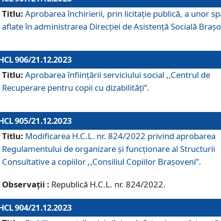
Titlu:
Aprobarea închirierii, prin licitație publică, a unor sp
aflate în administrarea Direcției de Asistență Socială Brașo
HCL 906/21.12.2023
Titlu:
Aprobarea înființării serviciului social ,,Centrul de
Recuperare pentru copii cu dizabilități”.
HCL 905/21.12.2023
Titlu:
Modificarea H.C.L. nr. 824/2022 privind aprobarea
Regulamentului de organizare şi funcţionare al Structurii
Consultative a copiilor ,,Consiliul Copiilor Braşoveni”.
Observații :
Republică H.C.L. nr. 824/2022.
HCL 904/21.12.2023