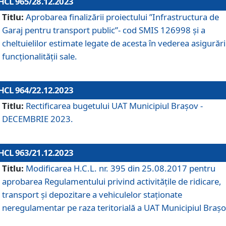
HCL 965/28.12.2023
Titlu:
Aprobarea finalizării proiectului ”Infrastructura de
Garaj pentru transport public”- cod SMIS 126998 și a
cheltuielilor estimate legate de acesta în vederea asigurări
funcționalității sale.
HCL 964/22.12.2023
Titlu:
Rectificarea bugetului UAT Municipiul Braşov -
DECEMBRIE 2023.
HCL 963/21.12.2023
Titlu:
Modificarea H.C.L. nr. 395 din 25.08.2017 pentru
aprobarea Regulamentului privind activitățile de ridicare,
transport şi depozitare a vehiculelor staționate
neregulamentar pe raza teritorială a UAT Municipiul Braşo