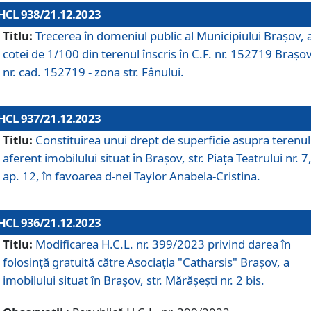
HCL 938/21.12.2023
Titlu:
Trecerea în domeniul public al Municipiului Braşov, 
cotei de 1/100 din terenul înscris în C.F. nr. 152719 Brașov
nr. cad. 152719 - zona str. Fânului.
HCL 937/21.12.2023
Titlu:
Constituirea unui drept de superficie asupra terenul
aferent imobilului situat în Brașov, str. Piața Teatrului nr. 7
ap. 12, în favoarea d-nei Taylor Anabela-Cristina.
HCL 936/21.12.2023
Titlu:
Modificarea H.C.L. nr. 399/2023 privind darea în
folosinţă gratuită către Asociaţia "Catharsis" Brașov, a
imobilului situat în Braşov, str. Mărăşeşti nr. 2 bis.