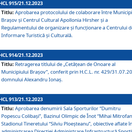
HCL 915/21.12.2023
Titlu:
Aprobarea protocolului de colaborare între Municipi
Brașov și Centrul Cultural Apollonia Hirsher și a
Regulamentului de organizare și funcționare a Centrului d
Informare Turistică și Culturală.
HCL 914/21.12.2023
Titlu:
Retragerea titlului de „Cetățean de Onoare al
Municipiului Brașov”, conferit prin H.C.L. nr. 429/31.07.2
domnului Alexandru Ionaș.
HCL 913/21.12.2023
Titlu:
Aprobarea denumirii Sala Sporturilor “Dumitru
Popescu Colibași”, Bazinul Olimpic de Înot “Mihai Mitrofan
Stadionul Tineretului “Silviu Ploeșteanu”, obiective aflate î
administrarea Direcției Administrare Infrastructură Sport