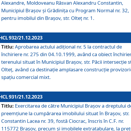
Alexandre, Moldoveanu Răsvan Alexandru Constantin,
Municipiul Braşov şi Grădinița cu Program Normal nr. 32,
pentru imobilul din Brașov, str. Olteț nr. 1.
HCL 932/21.12.2023
Titlu:
Aprobarea actului adițional nr. 5 la contractul de
închiriere nr. 275 din 04.10.1999, având ca obiect închirie
terenului situat în Municipiul Brașov, str. Păcii intersecție st
Olteț, având ca destinație amplasare construcție provizori
spațiu comercial mixt.
HCL 931/21.12.2023
Titlu:
Exercitarea de către Municipiul Brașov a dreptului d
preemțiune la cumpărarea imobilului situat în Brașov, str.
Constantin Lacea nr. 39, fostă Ciocrac, înscris în C.F. nr.
115772 Brașov, precum și imobilele extratabulare, la preț