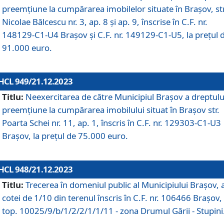
preemțiune la cumpărarea imobilelor situate în Brașov, str
Nicolae Bălcescu nr. 3, ap. 8 și ap. 9, înscrise în C.F. nr.
148129-C1-U4 Brașov și C.F. nr. 149129-C1-U5, la prețul 
91.000 euro.
HCL 949/21.12.2023
Titlu:
Neexercitarea de către Municipiul Brașov a dreptulu
preemțiune la cumpărarea imobilului situat în Brașov str.
Poarta Schei nr. 11, ap. 1, înscris în C.F. nr. 129303-C1-U3
Brașov, la prețul de 75.000 euro.
HCL 948/21.12.2023
Titlu:
Trecerea în domeniul public al Municipiului Braşov, 
cotei de 1/10 din terenul înscris în C.F. nr. 106466 Brașov, 
top. 10025/9/b/1/2/2/1/1/11 - zona Drumul Gării - Stupini