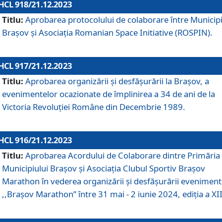
HCL 918/21.12.2023
Titlu:
Aprobarea protocolului de colaborare între Municipi
Brașov și Asociația Romanian Space Initiative (ROSPIN).
HCL 917/21.12.2023
Titlu:
Aprobarea organizării şi desfăşurării la Braşov, a
evenimentelor ocazionate de împlinirea a 34 de ani de la
Victoria Revoluţiei Române din Decembrie 1989.
HCL 916/21.12.2023
Titlu:
Aprobarea Acordului de Colaborare dintre Primăria
Municipiului Brașov și Asociația Clubul Sportiv Brașov
Marathon în vederea organizării și desfășurării eveniment
,,Brașov Marathon” între 31 mai - 2 iunie 2024, ediția a XII