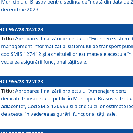
Municipiului Braşov pentru ședința de îndată din data de 
decembrie 2023.
HCL 967/28.12.2023
Titlu:
Aprobarea finalizării proiectului: ”Extindere sistem 
management informatizat al sistemului de transport publi
cod SMIS 127412 și a cheltuielilor estimate ale acestuia în
vederea asigurării funcționalității sale.
HCL 966/28.12.2023
Titlu:
Aprobarea finalizării proiectului ”Amenajare benzi
dedicate transportului public în Municipiul Brașov şi trotu
adiacente”, Cod SMIS 126993 și a cheltuielilor estimate le
de acesta, în vederea asigurării funcționalității sale.