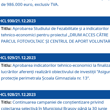
de 986.000 euro, exclusiv TVA.
HCL 930/21.12.2023
Titlu:
Aprobarea Studiului de Fezabilitate și a indicatorilor
tehnico-economici pentru proiectul „DRUM ACCES CĂTRE
PARCUL FOTOVOLTAIC ȘI CENTRUL DE APORT VOLUNTAR
HCL 929/21.12.2023
Titlu:
Aprobarea indicatorilor tehnico-economici la finaliz
lucrărilor aferenți realizării obiectivului de investiții “Asigu
protecție perimetrala Școala Gimnaziala nr. 13“.
HCL 928/21.12.2023
Titlu:
Continuarea campaniei de conștientizare privind
colectarea selectivă în Municipiul Braşov până la 30 iunie