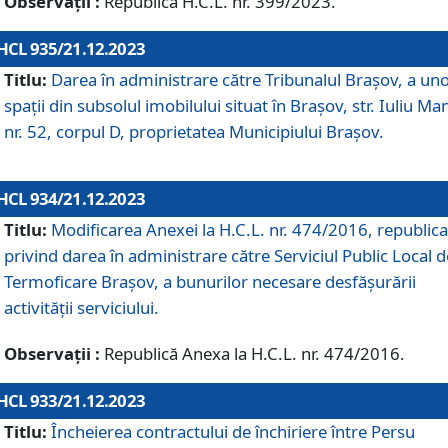
Observații :
Republică H.C.L. nr. 399/2023.
HCL 935/21.12.2023
Titlu:
Darea în administrare către Tribunalul Brașov, a un
spații din subsolul imobilului situat în Brașov, str. Iuliu Ma
nr. 52, corpul D, proprietatea Municipiului Brașov.
HCL 934/21.12.2023
Titlu:
Modificarea Anexei la H.C.L. nr. 474/2016, republica
privind darea în administrare către Serviciul Public Local d
Termoficare Braşov, a bunurilor necesare desfăşurării
activităţii serviciului.
Observații :
Republică Anexa la H.C.L. nr. 474/2016.
HCL 933/21.12.2023
Titlu:
Încheierea contractului de închiriere între Persu