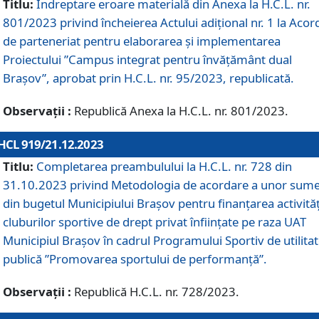
Titlu:
Îndreptare eroare materială din Anexa la H.C.L. nr.
801/2023 privind încheierea Actului adițional nr. 1 la Acor
de parteneriat pentru elaborarea și implementarea
Proiectului ”Campus integrat pentru învățământ dual
Brașov”, aprobat prin H.C.L. nr. 95/2023, republicată.
Observații :
Republică Anexa la H.C.L. nr. 801/2023.
HCL 919/21.12.2023
Titlu:
Completarea preambulului la H.C.L. nr. 728 din
31.10.2023 privind Metodologia de acordare a unor sum
din bugetul Municipiului Brașov pentru finanțarea activităț
cluburilor sportive de drept privat înființate pe raza UAT
Municipiul Brașov în cadrul Programului Sportiv de utilita
publică ”Promovarea sportului de performanță”.
Observații :
Republică H.C.L. nr. 728/2023.