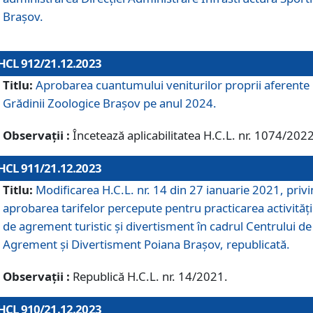
Brașov.
HCL 912/21.12.2023
Titlu:
Aprobarea cuantumului veniturilor proprii aferente
Grădinii Zoologice Braşov pe anul 2024.
Observații :
Încetează aplicabilitatea H.C.L. nr. 1074/2022
HCL 911/21.12.2023
Titlu:
Modificarea H.C.L. nr. 14 din 27 ianuarie 2021, priv
aprobarea tarifelor percepute pentru practicarea activități
de agrement turistic și divertisment în cadrul Centrului de
Agrement și Divertisment Poiana Brașov, republicată.
Observații :
Republică H.C.L. nr. 14/2021.
HCL 910/21.12.2023