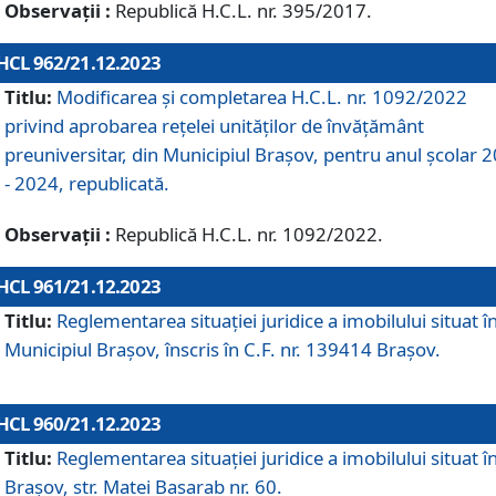
Observații :
Republică H.C.L. nr. 395/2017.
HCL 962/21.12.2023
Titlu:
Modificarea și completarea H.C.L. nr. 1092/2022
privind aprobarea rețelei unităților de învăţământ
preuniversitar, din Municipiul Braşov, pentru anul școlar 
- 2024, republicată.
Observații :
Republică H.C.L. nr. 1092/2022.
HCL 961/21.12.2023
Titlu:
Reglementarea situației juridice a imobilului situat î
Municipiul Brașov, înscris în C.F. nr. 139414 Brașov.
HCL 960/21.12.2023
Titlu:
Reglementarea situației juridice a imobilului situat î
Brașov, str. Matei Basarab nr. 60.