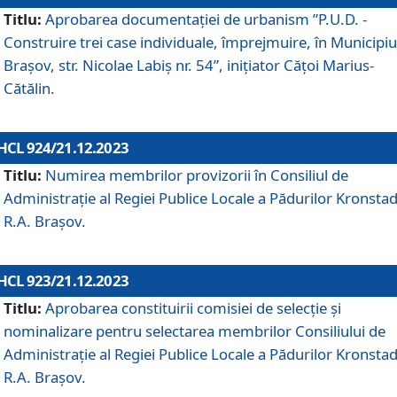
Titlu:
Aprobarea documentaţiei de urbanism ”P.U.D. -
Construire trei case individuale, împrejmuire, în Municipiu
Brașov, str. Nicolae Labiș nr. 54”, inițiator Cățoi Marius-
Cătălin.
HCL 924/21.12.2023
Titlu:
Numirea membrilor provizorii în Consiliul de
Administraţie al Regiei Publice Locale a Pădurilor Kronstad
R.A. Brașov.
HCL 923/21.12.2023
Titlu:
Aprobarea constituirii comisiei de selecție și
nominalizare pentru selectarea membrilor Consiliului de
Administrație al Regiei Publice Locale a Pădurilor Kronstad
R.A. Brașov.