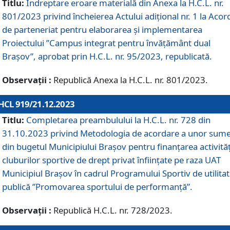
Titlu:
Îndreptare eroare materială din Anexa la H.C.L. nr.
801/2023 privind încheierea Actului adițional nr. 1 la Acor
de parteneriat pentru elaborarea și implementarea
Proiectului ”Campus integrat pentru învățământ dual
Brașov”, aprobat prin H.C.L. nr. 95/2023, republicată.
Observații :
Republică Anexa la H.C.L. nr. 801/2023.
HCL 919/21.12.2023
Titlu:
Completarea preambulului la H.C.L. nr. 728 din
31.10.2023 privind Metodologia de acordare a unor sum
din bugetul Municipiului Brașov pentru finanțarea activităț
cluburilor sportive de drept privat înființate pe raza UAT
Municipiul Brașov în cadrul Programului Sportiv de utilita
publică ”Promovarea sportului de performanță”.
Observații :
Republică H.C.L. nr. 728/2023.