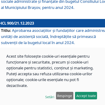
sociale administrate și finanțate din bugetul Consiliului Lo
al Municipiului Brașov, pentru anul 2024.
HCL 900/21.12.2023
Titlu:
Aprobarea asociațiilor şi fundațiilor care administre
unități de asistenţă socială, îndreptăţite să primească
subvenţii de la bugetul local în anul 2024.
Acest site folosește cookie-uri esențiale pentru
HCL 899/21.12.2023
funcționare și securitate, precum și cookie-uri
Titlu:
Aprobarea standardelor de cost pentru serviciile
opționale pentru statistici, conținut și marketing.
sociale furnizate în cadrul Direcției de Asistență Socială
Puteți accepta sau refuza utilizarea cookie-urilor
Brașov, pentru anul 2024.
opționale; cookie-urile esențiale nu pot fi
dezactivate.
HCL 898/21.12.2023
Respinge
Accept toate
Setări
Titlu:
Modificarea Anexei la H.C.L. nr. 91 din 09.02.2018,