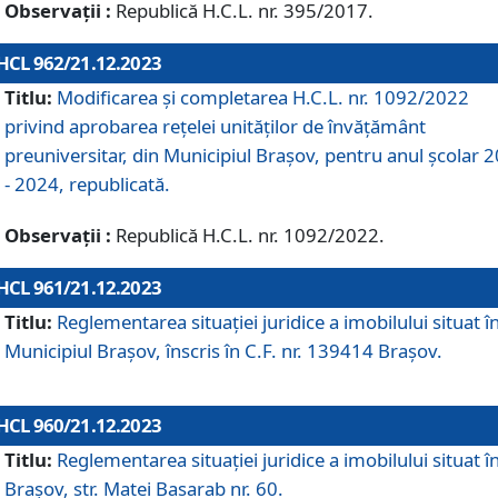
Observații :
Republică H.C.L. nr. 395/2017.
HCL 962/21.12.2023
Titlu:
Modificarea și completarea H.C.L. nr. 1092/2022
privind aprobarea rețelei unităților de învăţământ
preuniversitar, din Municipiul Braşov, pentru anul școlar 
- 2024, republicată.
Observații :
Republică H.C.L. nr. 1092/2022.
HCL 961/21.12.2023
Titlu:
Reglementarea situației juridice a imobilului situat î
Municipiul Brașov, înscris în C.F. nr. 139414 Brașov.
HCL 960/21.12.2023
Titlu:
Reglementarea situației juridice a imobilului situat î
Brașov, str. Matei Basarab nr. 60.