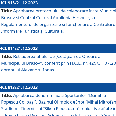
HCL 915/21.12.2023
Titlu:
Aprobarea protocolului de colaborare între Municipi
Brașov și Centrul Cultural Apollonia Hirsher și a
Regulamentului de organizare și funcționare a Centrului d
Informare Turistică și Culturală.
HCL 914/21.12.2023
Titlu:
Retragerea titlului de „Cetățean de Onoare al
Municipiului Brașov”, conferit prin H.C.L. nr. 429/31.07.2
domnului Alexandru Ionaș.
HCL 913/21.12.2023
Titlu:
Aprobarea denumirii Sala Sporturilor “Dumitru
Popescu Colibași”, Bazinul Olimpic de Înot “Mihai Mitrofan
Stadionul Tineretului “Silviu Ploeșteanu”, obiective aflate î
administrarea Direcției Administrare Infrastructură Sport