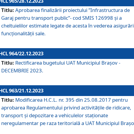
HCL 965/28.12.2023
Titlu:
Aprobarea finalizării proiectului ”Infrastructura de
Garaj pentru transport public”- cod SMIS 126998 și a
cheltuielilor estimate legate de acesta în vederea asigurări
funcționalității sale.
HCL 964/22.12.2023
Titlu:
Rectificarea bugetului UAT Municipiul Braşov -
DECEMBRIE 2023.
HCL 963/21.12.2023
Titlu:
Modificarea H.C.L. nr. 395 din 25.08.2017 pentru
aprobarea Regulamentului privind activitățile de ridicare,
transport şi depozitare a vehiculelor staționate
neregulamentar pe raza teritorială a UAT Municipiul Braşo