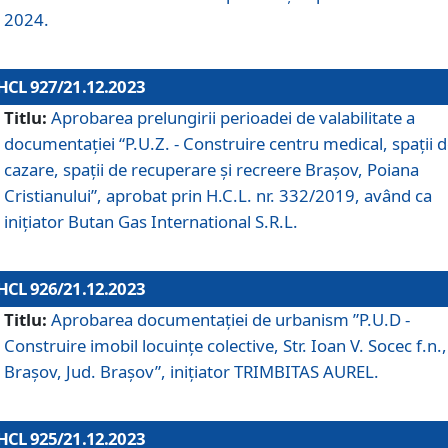
2024.
HCL 927/21.12.2023
Titlu:
Aprobarea prelungirii perioadei de valabilitate a
documentaţiei “P.U.Z. - Construire centru medical, spații 
cazare, spații de recuperare și recreere Brașov, Poiana
Cristianului”, aprobat prin H.C.L. nr. 332/2019, având ca
inițiator Butan Gas International S.R.L.
HCL 926/21.12.2023
Titlu:
Aprobarea documentaţiei de urbanism ”P.U.D -
Construire imobil locuințe colective, Str. Ioan V. Socec f.n.,
Brașov, Jud. Brașov”, inițiator TRIMBITAS AUREL.
HCL 925/21.12.2023