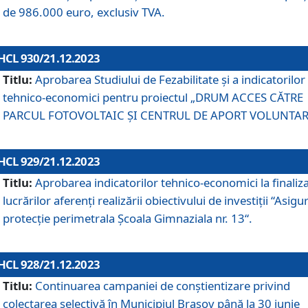
de 986.000 euro, exclusiv TVA.
HCL 930/21.12.2023
Titlu:
Aprobarea Studiului de Fezabilitate și a indicatorilor
tehnico-economici pentru proiectul „DRUM ACCES CĂTRE
PARCUL FOTOVOLTAIC ȘI CENTRUL DE APORT VOLUNTAR
HCL 929/21.12.2023
Titlu:
Aprobarea indicatorilor tehnico-economici la finaliz
lucrărilor aferenți realizării obiectivului de investiții “Asigu
protecție perimetrala Școala Gimnaziala nr. 13“.
HCL 928/21.12.2023
Titlu:
Continuarea campaniei de conștientizare privind
colectarea selectivă în Municipiul Braşov până la 30 iunie