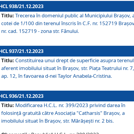
HCL 938/21.12.2023
Titlu:
Trecerea în domeniul public al Municipiului Braşov, 
cotei de 1/100 din terenul înscris în C.F. nr. 152719 Brașov
nr. cad. 152719 - zona str. Fânului.
HCL 937/21.12.2023
Titlu:
Constituirea unui drept de superficie asupra terenul
aferent imobilului situat în Brașov, str. Piața Teatrului nr. 7
ap. 12, în favoarea d-nei Taylor Anabela-Cristina.
HCL 936/21.12.2023
Titlu:
Modificarea H.C.L. nr. 399/2023 privind darea în
folosinţă gratuită către Asociaţia "Catharsis" Brașov, a
imobilului situat în Braşov, str. Mărăşeşti nr. 2 bis.