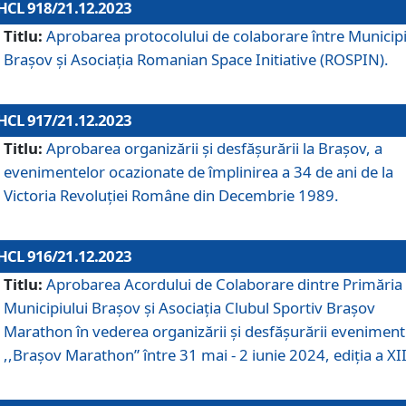
HCL 918/21.12.2023
Titlu:
Aprobarea protocolului de colaborare între Municipi
Brașov și Asociația Romanian Space Initiative (ROSPIN).
HCL 917/21.12.2023
Titlu:
Aprobarea organizării şi desfăşurării la Braşov, a
evenimentelor ocazionate de împlinirea a 34 de ani de la
Victoria Revoluţiei Române din Decembrie 1989.
HCL 916/21.12.2023
Titlu:
Aprobarea Acordului de Colaborare dintre Primăria
Municipiului Brașov și Asociația Clubul Sportiv Brașov
Marathon în vederea organizării și desfășurării eveniment
,,Brașov Marathon” între 31 mai - 2 iunie 2024, ediția a XII