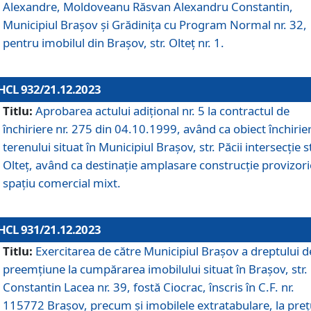
Alexandre, Moldoveanu Răsvan Alexandru Constantin,
Municipiul Braşov şi Grădinița cu Program Normal nr. 32,
pentru imobilul din Brașov, str. Olteț nr. 1.
HCL 932/21.12.2023
Titlu:
Aprobarea actului adițional nr. 5 la contractul de
închiriere nr. 275 din 04.10.1999, având ca obiect închirie
terenului situat în Municipiul Brașov, str. Păcii intersecție st
Olteț, având ca destinație amplasare construcție provizori
spațiu comercial mixt.
HCL 931/21.12.2023
Titlu:
Exercitarea de către Municipiul Brașov a dreptului d
preemțiune la cumpărarea imobilului situat în Brașov, str.
Constantin Lacea nr. 39, fostă Ciocrac, înscris în C.F. nr.
115772 Brașov, precum și imobilele extratabulare, la preț