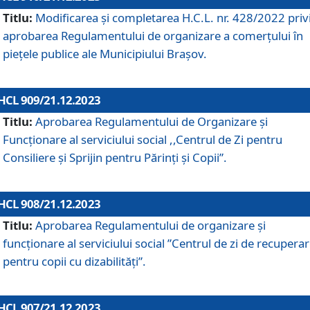
Titlu:
Modificarea și completarea H.C.L. nr. 428/2022 priv
aprobarea Regulamentului de organizare a comerțului în
piețele publice ale Municipiului Braşov.
HCL 909/21.12.2023
Titlu:
Aprobarea Regulamentului de Organizare și
Funcționare al serviciului social ,,Centrul de Zi pentru
Consiliere şi Sprijin pentru Părinţi şi Copii”.
HCL 908/21.12.2023
Titlu:
Aprobarea Regulamentului de organizare şi
funcţionare al serviciului social ”Centrul de zi de recupera
pentru copii cu dizabilități”.
HCL 907/21.12.2023