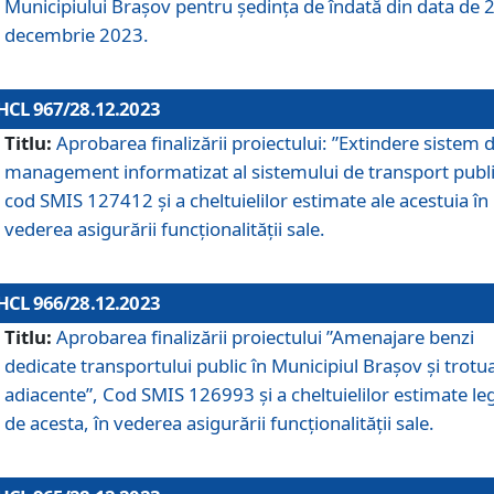
Municipiului Braşov pentru ședința de îndată din data de 
decembrie 2023.
HCL 967/28.12.2023
Titlu:
Aprobarea finalizării proiectului: ”Extindere sistem 
management informatizat al sistemului de transport publi
cod SMIS 127412 și a cheltuielilor estimate ale acestuia în
vederea asigurării funcționalității sale.
HCL 966/28.12.2023
Titlu:
Aprobarea finalizării proiectului ”Amenajare benzi
dedicate transportului public în Municipiul Brașov şi trotu
adiacente”, Cod SMIS 126993 și a cheltuielilor estimate le
de acesta, în vederea asigurării funcționalității sale.