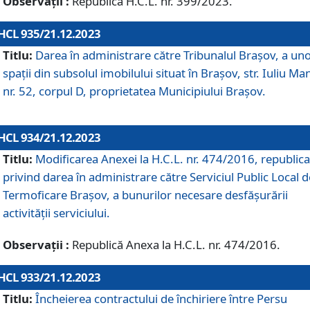
Observații :
Republică H.C.L. nr. 399/2023.
HCL 935/21.12.2023
Titlu:
Darea în administrare către Tribunalul Brașov, a un
spații din subsolul imobilului situat în Brașov, str. Iuliu Ma
nr. 52, corpul D, proprietatea Municipiului Brașov.
HCL 934/21.12.2023
Titlu:
Modificarea Anexei la H.C.L. nr. 474/2016, republica
privind darea în administrare către Serviciul Public Local d
Termoficare Braşov, a bunurilor necesare desfăşurării
activităţii serviciului.
Observații :
Republică Anexa la H.C.L. nr. 474/2016.
HCL 933/21.12.2023
Titlu:
Încheierea contractului de închiriere între Persu