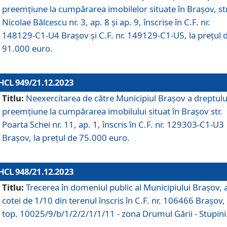
preemțiune la cumpărarea imobilelor situate în Brașov, str
Nicolae Bălcescu nr. 3, ap. 8 și ap. 9, înscrise în C.F. nr.
148129-C1-U4 Brașov și C.F. nr. 149129-C1-U5, la prețul 
91.000 euro.
HCL 949/21.12.2023
Titlu:
Neexercitarea de către Municipiul Brașov a dreptulu
preemțiune la cumpărarea imobilului situat în Brașov str.
Poarta Schei nr. 11, ap. 1, înscris în C.F. nr. 129303-C1-U3
Brașov, la prețul de 75.000 euro.
HCL 948/21.12.2023
Titlu:
Trecerea în domeniul public al Municipiului Braşov, 
cotei de 1/10 din terenul înscris în C.F. nr. 106466 Brașov, 
top. 10025/9/b/1/2/2/1/1/11 - zona Drumul Gării - Stupini