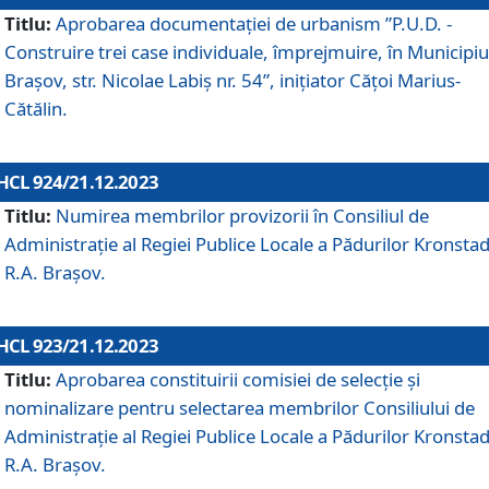
Titlu:
Aprobarea documentaţiei de urbanism ”P.U.D. -
Construire trei case individuale, împrejmuire, în Municipiu
Brașov, str. Nicolae Labiș nr. 54”, inițiator Cățoi Marius-
Cătălin.
HCL 924/21.12.2023
Titlu:
Numirea membrilor provizorii în Consiliul de
Administraţie al Regiei Publice Locale a Pădurilor Kronstad
R.A. Brașov.
HCL 923/21.12.2023
Titlu:
Aprobarea constituirii comisiei de selecție și
nominalizare pentru selectarea membrilor Consiliului de
Administrație al Regiei Publice Locale a Pădurilor Kronstad
R.A. Brașov.