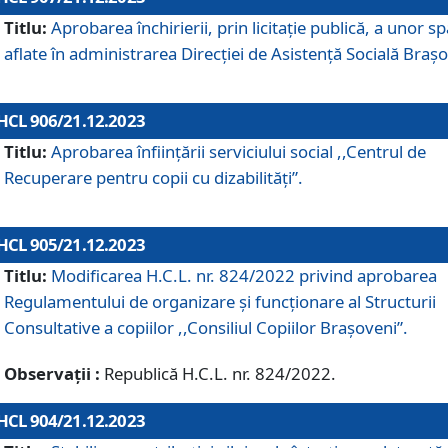
Titlu:
Aprobarea închirierii, prin licitație publică, a unor sp
aflate în administrarea Direcției de Asistență Socială Brașo
HCL 906/21.12.2023
Titlu:
Aprobarea înființării serviciului social ,,Centrul de
Recuperare pentru copii cu dizabilități”.
HCL 905/21.12.2023
Titlu:
Modificarea H.C.L. nr. 824/2022 privind aprobarea
Regulamentului de organizare şi funcţionare al Structurii
Consultative a copiilor ,,Consiliul Copiilor Braşoveni”.
Observații :
Republică H.C.L. nr. 824/2022.
HCL 904/21.12.2023