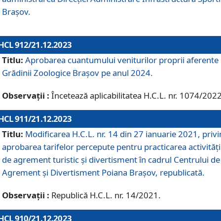
Brașov.
HCL 912/21.12.2023
Titlu:
Aprobarea cuantumului veniturilor proprii aferente
Grădinii Zoologice Braşov pe anul 2024.
Observații :
Încetează aplicabilitatea H.C.L. nr. 1074/2022
HCL 911/21.12.2023
Titlu:
Modificarea H.C.L. nr. 14 din 27 ianuarie 2021, priv
aprobarea tarifelor percepute pentru practicarea activități
de agrement turistic și divertisment în cadrul Centrului de
Agrement și Divertisment Poiana Brașov, republicată.
Observații :
Republică H.C.L. nr. 14/2021.
HCL 910/21.12.2023