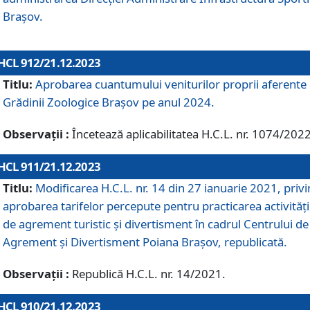
Brașov.
HCL 912/21.12.2023
Titlu:
Aprobarea cuantumului veniturilor proprii aferente
Grădinii Zoologice Braşov pe anul 2024.
Observații :
Încetează aplicabilitatea H.C.L. nr. 1074/2022
HCL 911/21.12.2023
Titlu:
Modificarea H.C.L. nr. 14 din 27 ianuarie 2021, priv
aprobarea tarifelor percepute pentru practicarea activități
de agrement turistic și divertisment în cadrul Centrului de
Agrement și Divertisment Poiana Brașov, republicată.
Observații :
Republică H.C.L. nr. 14/2021.
HCL 910/21.12.2023