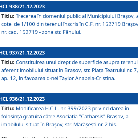
HCL 938/21.12.2023
Titlu:
Trecerea în domeniul public al Municipiului Braşov, 
cotei de 1/100 din terenul înscris în C.F. nr. 152719 Brașov
nr. cad. 152719 - zona str. Fânului.
HCL 937/21.12.2023
Titlu:
Constituirea unui drept de superficie asupra terenul
aferent imobilului situat în Brașov, str. Piața Teatrului nr. 7
ap. 12, în favoarea d-nei Taylor Anabela-Cristina.
HCL 936/21.12.2023
Titlu:
Modificarea H.C.L. nr. 399/2023 privind darea în
folosinţă gratuită către Asociaţia "Catharsis" Brașov, a
imobilului situat în Braşov, str. Mărăşeşti nr. 2 bis.