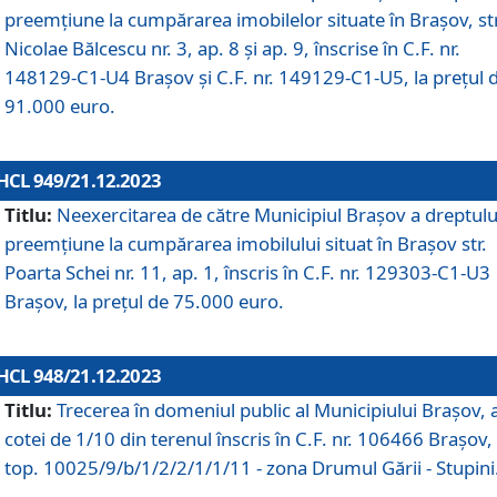
preemțiune la cumpărarea imobilelor situate în Brașov, str
Nicolae Bălcescu nr. 3, ap. 8 și ap. 9, înscrise în C.F. nr.
148129-C1-U4 Brașov și C.F. nr. 149129-C1-U5, la prețul 
91.000 euro.
HCL 949/21.12.2023
Titlu:
Neexercitarea de către Municipiul Brașov a dreptulu
preemțiune la cumpărarea imobilului situat în Brașov str.
Poarta Schei nr. 11, ap. 1, înscris în C.F. nr. 129303-C1-U3
Brașov, la prețul de 75.000 euro.
HCL 948/21.12.2023
Titlu:
Trecerea în domeniul public al Municipiului Braşov, 
cotei de 1/10 din terenul înscris în C.F. nr. 106466 Brașov, 
top. 10025/9/b/1/2/2/1/1/11 - zona Drumul Gării - Stupini