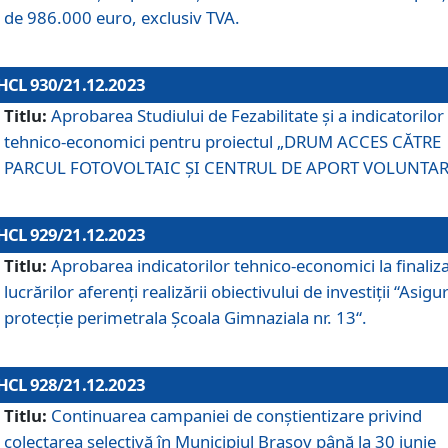
de 986.000 euro, exclusiv TVA.
HCL 930/21.12.2023
Titlu:
Aprobarea Studiului de Fezabilitate și a indicatorilor
tehnico-economici pentru proiectul „DRUM ACCES CĂTRE
PARCUL FOTOVOLTAIC ȘI CENTRUL DE APORT VOLUNTAR
HCL 929/21.12.2023
Titlu:
Aprobarea indicatorilor tehnico-economici la finaliz
lucrărilor aferenți realizării obiectivului de investiții “Asigu
protecție perimetrala Școala Gimnaziala nr. 13“.
HCL 928/21.12.2023
Titlu:
Continuarea campaniei de conștientizare privind
colectarea selectivă în Municipiul Braşov până la 30 iunie