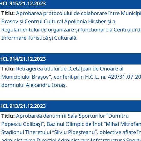
HCL 915/21.12.2023
Titlu:
Aprobarea protocolului de colaborare între Municipi
Brașov și Centrul Cultural Apollonia Hirsher și a
Regulamentului de organizare și funcționare a Centrului d
Informare Turistică și Culturală.
HCL 914/21.12.2023
Titlu:
Retragerea titlului de „Cetățean de Onoare al
Municipiului Brașov”, conferit prin H.C.L. nr. 429/31.07.2
domnului Alexandru Ionaș.
HCL 913/21.12.2023
Titlu:
Aprobarea denumirii Sala Sporturilor “Dumitru
Popescu Colibași”, Bazinul Olimpic de Înot “Mihai Mitrofan
Stadionul Tineretului “Silviu Ploeșteanu”, obiective aflate î
administrarea Direcției Administrare Infrastructură Sport