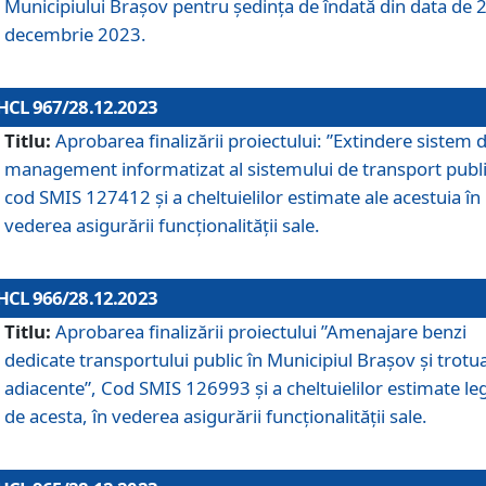
Municipiului Braşov pentru ședința de îndată din data de 
decembrie 2023.
HCL 967/28.12.2023
Titlu:
Aprobarea finalizării proiectului: ”Extindere sistem 
management informatizat al sistemului de transport publi
cod SMIS 127412 și a cheltuielilor estimate ale acestuia în
vederea asigurării funcționalității sale.
HCL 966/28.12.2023
Titlu:
Aprobarea finalizării proiectului ”Amenajare benzi
dedicate transportului public în Municipiul Brașov şi trotu
adiacente”, Cod SMIS 126993 și a cheltuielilor estimate le
de acesta, în vederea asigurării funcționalității sale.