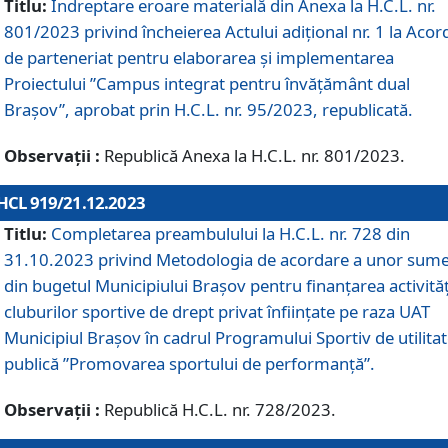
Titlu:
Îndreptare eroare materială din Anexa la H.C.L. nr.
801/2023 privind încheierea Actului adițional nr. 1 la Acor
de parteneriat pentru elaborarea și implementarea
Proiectului ”Campus integrat pentru învățământ dual
Brașov”, aprobat prin H.C.L. nr. 95/2023, republicată.
Observații :
Republică Anexa la H.C.L. nr. 801/2023.
HCL 919/21.12.2023
Titlu:
Completarea preambulului la H.C.L. nr. 728 din
31.10.2023 privind Metodologia de acordare a unor sum
din bugetul Municipiului Brașov pentru finanțarea activităț
cluburilor sportive de drept privat înființate pe raza UAT
Municipiul Brașov în cadrul Programului Sportiv de utilita
publică ”Promovarea sportului de performanță”.
Observații :
Republică H.C.L. nr. 728/2023.