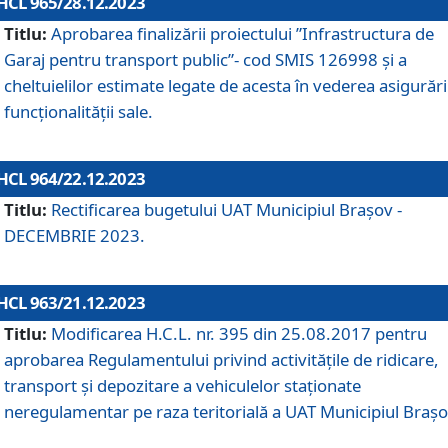
HCL 965/28.12.2023
Titlu:
Aprobarea finalizării proiectului ”Infrastructura de
Garaj pentru transport public”- cod SMIS 126998 și a
cheltuielilor estimate legate de acesta în vederea asigurări
funcționalității sale.
HCL 964/22.12.2023
Titlu:
Rectificarea bugetului UAT Municipiul Braşov -
DECEMBRIE 2023.
HCL 963/21.12.2023
Titlu:
Modificarea H.C.L. nr. 395 din 25.08.2017 pentru
aprobarea Regulamentului privind activitățile de ridicare,
transport şi depozitare a vehiculelor staționate
neregulamentar pe raza teritorială a UAT Municipiul Braşo