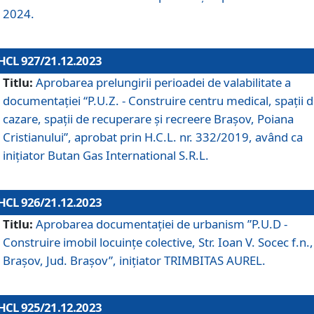
2024.
HCL 927/21.12.2023
Titlu:
Aprobarea prelungirii perioadei de valabilitate a
documentaţiei “P.U.Z. - Construire centru medical, spații 
cazare, spații de recuperare și recreere Brașov, Poiana
Cristianului”, aprobat prin H.C.L. nr. 332/2019, având ca
inițiator Butan Gas International S.R.L.
HCL 926/21.12.2023
Titlu:
Aprobarea documentaţiei de urbanism ”P.U.D -
Construire imobil locuințe colective, Str. Ioan V. Socec f.n.,
Brașov, Jud. Brașov”, inițiator TRIMBITAS AUREL.
HCL 925/21.12.2023