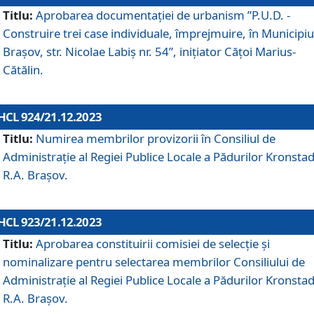
Titlu:
Aprobarea documentaţiei de urbanism ”P.U.D. -
Construire trei case individuale, împrejmuire, în Municipiu
Brașov, str. Nicolae Labiș nr. 54”, inițiator Cățoi Marius-
Cătălin.
HCL 924/21.12.2023
Titlu:
Numirea membrilor provizorii în Consiliul de
Administraţie al Regiei Publice Locale a Pădurilor Kronstad
R.A. Brașov.
HCL 923/21.12.2023
Titlu:
Aprobarea constituirii comisiei de selecție și
nominalizare pentru selectarea membrilor Consiliului de
Administrație al Regiei Publice Locale a Pădurilor Kronstad
R.A. Brașov.