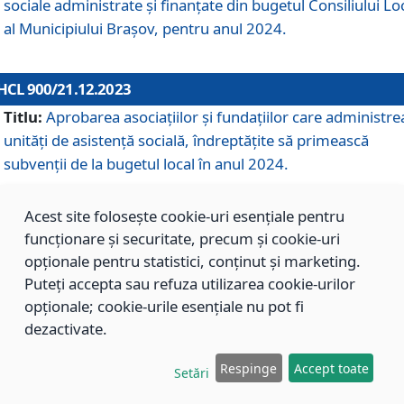
sociale administrate și finanțate din bugetul Consiliului Lo
al Municipiului Brașov, pentru anul 2024.
HCL 900/21.12.2023
Titlu:
Aprobarea asociațiilor şi fundațiilor care administre
unități de asistenţă socială, îndreptăţite să primească
subvenţii de la bugetul local în anul 2024.
Acest site folosește cookie-uri esențiale pentru
HCL 899/21.12.2023
funcționare și securitate, precum și cookie-uri
Titlu:
Aprobarea standardelor de cost pentru serviciile
opționale pentru statistici, conținut și marketing.
sociale furnizate în cadrul Direcției de Asistență Socială
Puteți accepta sau refuza utilizarea cookie-urilor
Brașov, pentru anul 2024.
opționale; cookie-urile esențiale nu pot fi
dezactivate.
HCL 898/21.12.2023
Respinge
Accept toate
Setări
Titlu:
Modificarea Anexei la H.C.L. nr. 91 din 09.02.2018,