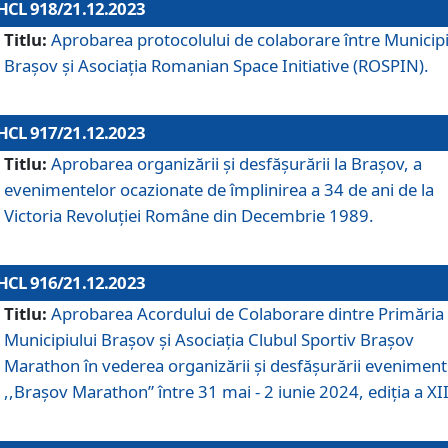
HCL 918/21.12.2023
Titlu:
Aprobarea protocolului de colaborare între Municipi
Brașov și Asociația Romanian Space Initiative (ROSPIN).
HCL 917/21.12.2023
Titlu:
Aprobarea organizării şi desfăşurării la Braşov, a
evenimentelor ocazionate de împlinirea a 34 de ani de la
Victoria Revoluţiei Române din Decembrie 1989.
HCL 916/21.12.2023
Titlu:
Aprobarea Acordului de Colaborare dintre Primăria
Municipiului Brașov și Asociația Clubul Sportiv Brașov
Marathon în vederea organizării și desfășurării eveniment
,,Brașov Marathon” între 31 mai - 2 iunie 2024, ediția a XII