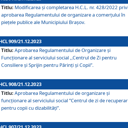
Titlu:
Modificarea și completarea H.C.L. nr. 428/2022 priv
aprobarea Regulamentului de organizare a comerțului în
piețele publice ale Municipiului Braşov.
HCL 909/21.12.2023
Titlu:
Aprobarea Regulamentului de Organizare și
Funcționare al serviciului social ,,Centrul de Zi pentru
Consiliere şi Sprijin pentru Părinţi şi Copii”.
HCL 908/21.12.2023
Titlu:
Aprobarea Regulamentului de organizare şi
funcţionare al serviciului social ”Centrul de zi de recupera
pentru copii cu dizabilități”.
HCL 907/21.12.2023