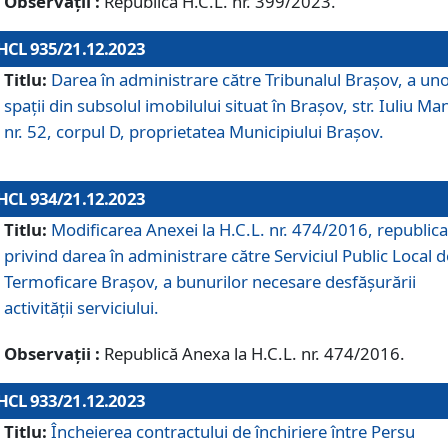
Observații :
Republică H.C.L. nr. 399/2023.
HCL 935/21.12.2023
Titlu:
Darea în administrare către Tribunalul Brașov, a un
spații din subsolul imobilului situat în Brașov, str. Iuliu Ma
nr. 52, corpul D, proprietatea Municipiului Brașov.
HCL 934/21.12.2023
Titlu:
Modificarea Anexei la H.C.L. nr. 474/2016, republica
privind darea în administrare către Serviciul Public Local d
Termoficare Braşov, a bunurilor necesare desfăşurării
activităţii serviciului.
Observații :
Republică Anexa la H.C.L. nr. 474/2016.
HCL 933/21.12.2023
Titlu:
Încheierea contractului de închiriere între Persu