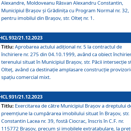
Alexandre, Moldoveanu Răsvan Alexandru Constantin,
Municipiul Braşov şi Grădinița cu Program Normal nr. 32,
pentru imobilul din Brașov, str. Olteț nr. 1.
HCL 932/21.12.2023
Titlu:
Aprobarea actului adițional nr. 5 la contractul de
închiriere nr. 275 din 04.10.1999, având ca obiect închirie
terenului situat în Municipiul Brașov, str. Păcii intersecție st
Olteț, având ca destinație amplasare construcție provizori
spațiu comercial mixt.
HCL 931/21.12.2023
Titlu:
Exercitarea de către Municipiul Brașov a dreptului d
preemțiune la cumpărarea imobilului situat în Brașov, str.
Constantin Lacea nr. 39, fostă Ciocrac, înscris în C.F. nr.
115772 Brașov, precum și imobilele extratabulare, la preț