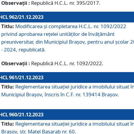
Observații :
Republică H.C.L. nr. 395/2017.
HCL 962/21.12.2023
Titlu:
Modificarea și completarea H.C.L. nr. 1092/2022
privind aprobarea rețelei unităților de învăţământ
preuniversitar, din Municipiul Braşov, pentru anul școlar 
- 2024, republicată.
Observații :
Republică H.C.L. nr. 1092/2022.
HCL 961/21.12.2023
Titlu:
Reglementarea situației juridice a imobilului situat î
Municipiul Brașov, înscris în C.F. nr. 139414 Brașov.
HCL 960/21.12.2023
Titlu:
Reglementarea situației juridice a imobilului situat î
Brașov, str. Matei Basarab nr. 60.