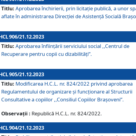
Titlu:
Aprobarea închirierii, prin licitație publică, a unor sp
aflate în administrarea Direcției de Asistență Socială Brașo
HCL 906/21.12.2023
Titlu:
Aprobarea înființării serviciului social ,,Centrul de
Recuperare pentru copii cu dizabilități”.
HCL 905/21.12.2023
Titlu:
Modificarea H.C.L. nr. 824/2022 privind aprobarea
Regulamentului de organizare şi funcţionare al Structurii
Consultative a copiilor ,,Consiliul Copiilor Braşoveni”.
Observații :
Republică H.C.L. nr. 824/2022.
HCL 904/21.12.2023