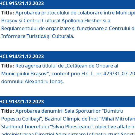
HCL 915/21.12.2023
Titlu:
Aprobarea protocolului de colaborare între Municipi
Brașov și Centrul Cultural Apollonia Hirsher și a
Regulamentului de organizare și funcționare a Centrului d
Informare Turistică și Culturală.
HCL 914/21.12.2023
Titlu:
Retragerea titlului de „Cetățean de Onoare al
Municipiului Brașov”, conferit prin H.C.L. nr. 429/31.07.2
domnului Alexandru Ionaș.
HCL 913/21.12.2023
Titlu:
Aprobarea denumirii Sala Sporturilor “Dumitru
Popescu Colibași”, Bazinul Olimpic de Înot “Mihai Mitrofan
Stadionul Tineretului “Silviu Ploeșteanu”, obiective aflate î
administrarea Direcției Administrare Infrastructură Sport