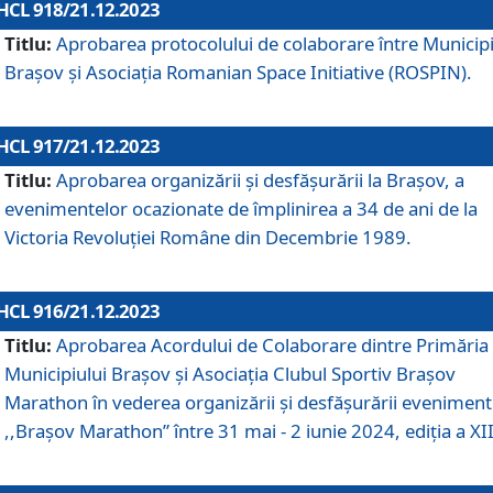
HCL 918/21.12.2023
Titlu:
Aprobarea protocolului de colaborare între Municipi
Brașov și Asociația Romanian Space Initiative (ROSPIN).
HCL 917/21.12.2023
Titlu:
Aprobarea organizării şi desfăşurării la Braşov, a
evenimentelor ocazionate de împlinirea a 34 de ani de la
Victoria Revoluţiei Române din Decembrie 1989.
HCL 916/21.12.2023
Titlu:
Aprobarea Acordului de Colaborare dintre Primăria
Municipiului Brașov și Asociația Clubul Sportiv Brașov
Marathon în vederea organizării și desfășurării eveniment
,,Brașov Marathon” între 31 mai - 2 iunie 2024, ediția a XII