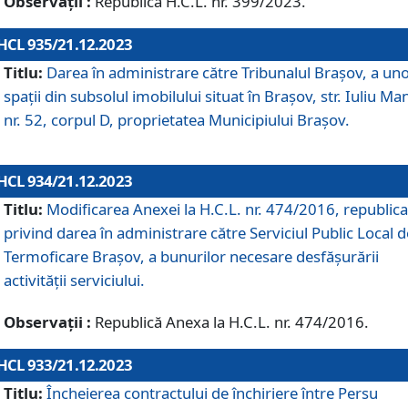
Observații :
Republică H.C.L. nr. 399/2023.
HCL 935/21.12.2023
Titlu:
Darea în administrare către Tribunalul Brașov, a un
spații din subsolul imobilului situat în Brașov, str. Iuliu Ma
nr. 52, corpul D, proprietatea Municipiului Brașov.
HCL 934/21.12.2023
Titlu:
Modificarea Anexei la H.C.L. nr. 474/2016, republica
privind darea în administrare către Serviciul Public Local d
Termoficare Braşov, a bunurilor necesare desfăşurării
activităţii serviciului.
Observații :
Republică Anexa la H.C.L. nr. 474/2016.
HCL 933/21.12.2023
Titlu:
Încheierea contractului de închiriere între Persu