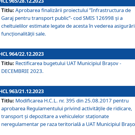
HCL 965/28.12.2023
Titlu:
Aprobarea finalizării proiectului ”Infrastructura de
Garaj pentru transport public”- cod SMIS 126998 și a
cheltuielilor estimate legate de acesta în vederea asigurări
funcționalității sale.
HCL 964/22.12.2023
Titlu:
Rectificarea bugetului UAT Municipiul Braşov -
DECEMBRIE 2023.
HCL 963/21.12.2023
Titlu:
Modificarea H.C.L. nr. 395 din 25.08.2017 pentru
aprobarea Regulamentului privind activitățile de ridicare,
transport şi depozitare a vehiculelor staționate
neregulamentar pe raza teritorială a UAT Municipiul Braşo