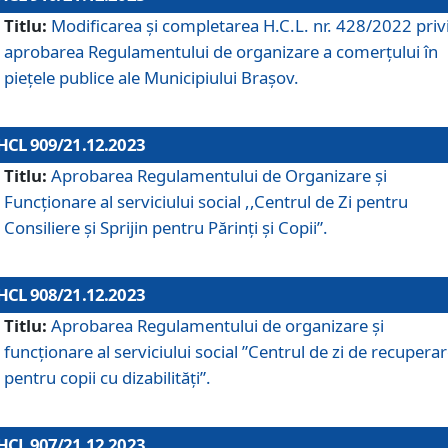
Titlu:
Modificarea și completarea H.C.L. nr. 428/2022 priv
aprobarea Regulamentului de organizare a comerțului în
piețele publice ale Municipiului Braşov.
HCL 909/21.12.2023
Titlu:
Aprobarea Regulamentului de Organizare și
Funcționare al serviciului social ,,Centrul de Zi pentru
Consiliere şi Sprijin pentru Părinţi şi Copii”.
HCL 908/21.12.2023
Titlu:
Aprobarea Regulamentului de organizare şi
funcţionare al serviciului social ”Centrul de zi de recupera
pentru copii cu dizabilități”.
HCL 907/21.12.2023