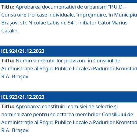
Titlu:
Aprobarea documentaţiei de urbanism ”P.U.D. -
Construire trei case individuale, împrejmuire, în Municipiu
Brașov, str. Nicolae Labiș nr. 54”, inițiator Cățoi Marius-
Cătălin.
HCL 924/21.12.2023
Titlu:
Numirea membrilor provizorii în Consiliul de
Administraţie al Regiei Publice Locale a Pădurilor Kronstad
R.A. Brașov.
HCL 923/21.12.2023
Titlu:
Aprobarea constituirii comisiei de selecție și
nominalizare pentru selectarea membrilor Consiliului de
Administrație al Regiei Publice Locale a Pădurilor Kronstad
R.A. Brașov.