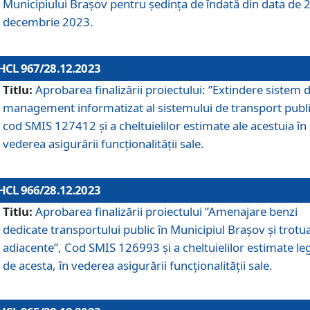
Municipiului Braşov pentru ședința de îndată din data de 
decembrie 2023.
HCL 967/28.12.2023
Titlu:
Aprobarea finalizării proiectului: ”Extindere sistem 
management informatizat al sistemului de transport publi
cod SMIS 127412 și a cheltuielilor estimate ale acestuia în
vederea asigurării funcționalității sale.
HCL 966/28.12.2023
Titlu:
Aprobarea finalizării proiectului ”Amenajare benzi
dedicate transportului public în Municipiul Brașov şi trotu
adiacente”, Cod SMIS 126993 și a cheltuielilor estimate le
de acesta, în vederea asigurării funcționalității sale.