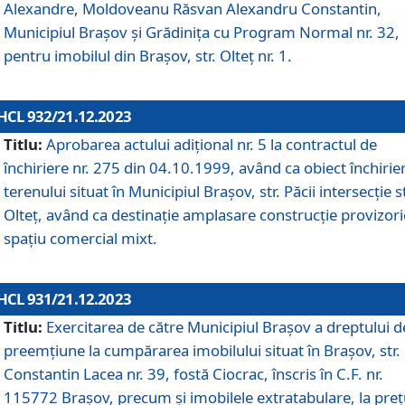
Alexandre, Moldoveanu Răsvan Alexandru Constantin,
Municipiul Braşov şi Grădinița cu Program Normal nr. 32,
pentru imobilul din Brașov, str. Olteț nr. 1.
HCL 932/21.12.2023
Titlu:
Aprobarea actului adițional nr. 5 la contractul de
închiriere nr. 275 din 04.10.1999, având ca obiect închirie
terenului situat în Municipiul Brașov, str. Păcii intersecție st
Olteț, având ca destinație amplasare construcție provizori
spațiu comercial mixt.
HCL 931/21.12.2023
Titlu:
Exercitarea de către Municipiul Brașov a dreptului d
preemțiune la cumpărarea imobilului situat în Brașov, str.
Constantin Lacea nr. 39, fostă Ciocrac, înscris în C.F. nr.
115772 Brașov, precum și imobilele extratabulare, la preț