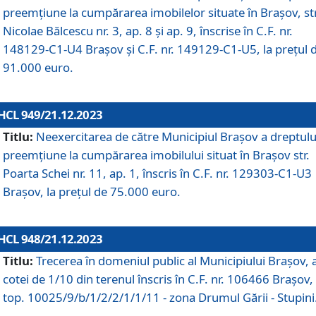
preemțiune la cumpărarea imobilelor situate în Brașov, str
Nicolae Bălcescu nr. 3, ap. 8 și ap. 9, înscrise în C.F. nr.
148129-C1-U4 Brașov și C.F. nr. 149129-C1-U5, la prețul 
91.000 euro.
HCL 949/21.12.2023
Titlu:
Neexercitarea de către Municipiul Brașov a dreptulu
preemțiune la cumpărarea imobilului situat în Brașov str.
Poarta Schei nr. 11, ap. 1, înscris în C.F. nr. 129303-C1-U3
Brașov, la prețul de 75.000 euro.
HCL 948/21.12.2023
Titlu:
Trecerea în domeniul public al Municipiului Braşov, 
cotei de 1/10 din terenul înscris în C.F. nr. 106466 Brașov, 
top. 10025/9/b/1/2/2/1/1/11 - zona Drumul Gării - Stupini