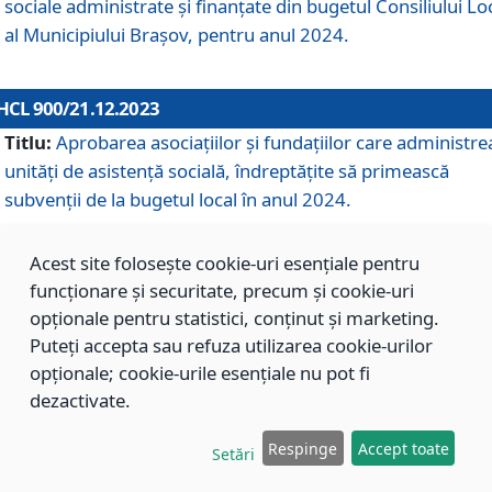
sociale administrate și finanțate din bugetul Consiliului Lo
al Municipiului Brașov, pentru anul 2024.
HCL 900/21.12.2023
Titlu:
Aprobarea asociațiilor şi fundațiilor care administre
unități de asistenţă socială, îndreptăţite să primească
subvenţii de la bugetul local în anul 2024.
Acest site folosește cookie-uri esențiale pentru
HCL 899/21.12.2023
funcționare și securitate, precum și cookie-uri
Titlu:
Aprobarea standardelor de cost pentru serviciile
opționale pentru statistici, conținut și marketing.
sociale furnizate în cadrul Direcției de Asistență Socială
Puteți accepta sau refuza utilizarea cookie-urilor
Brașov, pentru anul 2024.
opționale; cookie-urile esențiale nu pot fi
dezactivate.
HCL 898/21.12.2023
Respinge
Accept toate
Setări
Titlu:
Modificarea Anexei la H.C.L. nr. 91 din 09.02.2018,