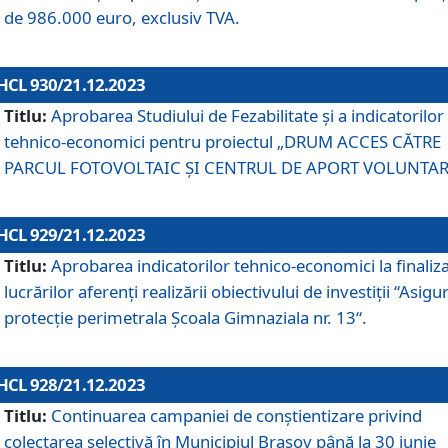
de 986.000 euro, exclusiv TVA.
HCL 930/21.12.2023
Titlu:
Aprobarea Studiului de Fezabilitate și a indicatorilor
tehnico-economici pentru proiectul „DRUM ACCES CĂTRE
PARCUL FOTOVOLTAIC ȘI CENTRUL DE APORT VOLUNTAR
HCL 929/21.12.2023
Titlu:
Aprobarea indicatorilor tehnico-economici la finaliz
lucrărilor aferenți realizării obiectivului de investiții “Asigu
protecție perimetrala Școala Gimnaziala nr. 13“.
HCL 928/21.12.2023
Titlu:
Continuarea campaniei de conștientizare privind
colectarea selectivă în Municipiul Braşov până la 30 iunie