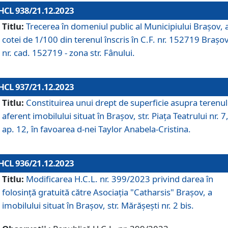
HCL 938/21.12.2023
Titlu:
Trecerea în domeniul public al Municipiului Braşov, 
cotei de 1/100 din terenul înscris în C.F. nr. 152719 Brașov
nr. cad. 152719 - zona str. Fânului.
HCL 937/21.12.2023
Titlu:
Constituirea unui drept de superficie asupra terenul
aferent imobilului situat în Brașov, str. Piața Teatrului nr. 7
ap. 12, în favoarea d-nei Taylor Anabela-Cristina.
HCL 936/21.12.2023
Titlu:
Modificarea H.C.L. nr. 399/2023 privind darea în
folosinţă gratuită către Asociaţia "Catharsis" Brașov, a
imobilului situat în Braşov, str. Mărăşeşti nr. 2 bis.