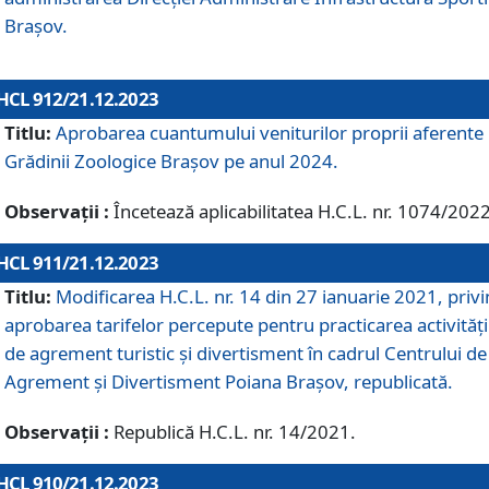
Brașov.
HCL 912/21.12.2023
Titlu:
Aprobarea cuantumului veniturilor proprii aferente
Grădinii Zoologice Braşov pe anul 2024.
Observații :
Încetează aplicabilitatea H.C.L. nr. 1074/2022
HCL 911/21.12.2023
Titlu:
Modificarea H.C.L. nr. 14 din 27 ianuarie 2021, priv
aprobarea tarifelor percepute pentru practicarea activități
de agrement turistic și divertisment în cadrul Centrului de
Agrement și Divertisment Poiana Brașov, republicată.
Observații :
Republică H.C.L. nr. 14/2021.
HCL 910/21.12.2023