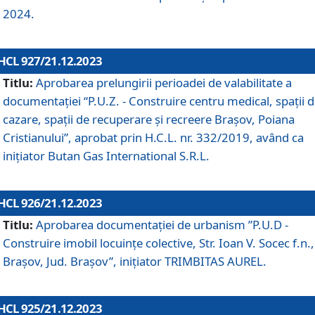
2024.
HCL 927/21.12.2023
Titlu:
Aprobarea prelungirii perioadei de valabilitate a
documentaţiei “P.U.Z. - Construire centru medical, spații 
cazare, spații de recuperare și recreere Brașov, Poiana
Cristianului”, aprobat prin H.C.L. nr. 332/2019, având ca
inițiator Butan Gas International S.R.L.
HCL 926/21.12.2023
Titlu:
Aprobarea documentaţiei de urbanism ”P.U.D -
Construire imobil locuințe colective, Str. Ioan V. Socec f.n.,
Brașov, Jud. Brașov”, inițiator TRIMBITAS AUREL.
HCL 925/21.12.2023