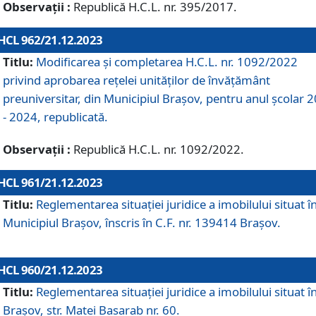
Observații :
Republică H.C.L. nr. 395/2017.
HCL 962/21.12.2023
Titlu:
Modificarea și completarea H.C.L. nr. 1092/2022
privind aprobarea rețelei unităților de învăţământ
preuniversitar, din Municipiul Braşov, pentru anul școlar 
- 2024, republicată.
Observații :
Republică H.C.L. nr. 1092/2022.
HCL 961/21.12.2023
Titlu:
Reglementarea situației juridice a imobilului situat î
Municipiul Brașov, înscris în C.F. nr. 139414 Brașov.
HCL 960/21.12.2023
Titlu:
Reglementarea situației juridice a imobilului situat î
Brașov, str. Matei Basarab nr. 60.