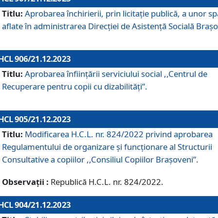
Titlu:
Aprobarea închirierii, prin licitație publică, a unor sp
aflate în administrarea Direcției de Asistență Socială Brașo
HCL 906/21.12.2023
Titlu:
Aprobarea înființării serviciului social ,,Centrul de
Recuperare pentru copii cu dizabilități”.
HCL 905/21.12.2023
Titlu:
Modificarea H.C.L. nr. 824/2022 privind aprobarea
Regulamentului de organizare şi funcţionare al Structurii
Consultative a copiilor ,,Consiliul Copiilor Braşoveni”.
Observații :
Republică H.C.L. nr. 824/2022.
HCL 904/21.12.2023