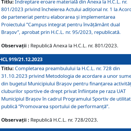
Titlu:
Îndreptare eroare materială din Anexa la H.C.L. nr.
801/2023 privind încheierea Actului adițional nr. 1 la Acor
de parteneriat pentru elaborarea și implementarea
Proiectului ”Campus integrat pentru învățământ dual
Brașov”, aprobat prin H.C.L. nr. 95/2023, republicată.
Observații :
Republică Anexa la H.C.L. nr. 801/2023.
HCL 919/21.12.2023
Titlu:
Completarea preambulului la H.C.L. nr. 728 din
31.10.2023 privind Metodologia de acordare a unor sum
din bugetul Municipiului Brașov pentru finanțarea activităț
cluburilor sportive de drept privat înființate pe raza UAT
Municipiul Brașov în cadrul Programului Sportiv de utilita
publică ”Promovarea sportului de performanță”.
Observații :
Republică H.C.L. nr. 728/2023.