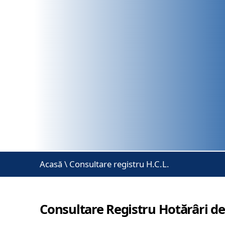
Acasă
\
Consultare registru H.C.L.
Consultare Registru Hotărâri de