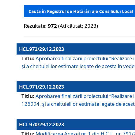
Caută în Registrul de Hotărâri ale Consiliului Local
Rezultate:
972
(Ați căutat: 2023)
HCL 972/29.12.2023
Titlu:
Aprobarea finalizării proiectului ”Realizare
și a cheltuielilor estimate legate de acesta în veder
HCL 971/29.12.2023
Titlu:
Aprobarea finalizării proiectului “Realizare 
126994, și a cheltuielilor estimate legate de acesta
HCL 970/29.12.2023
Titlu:
Modificarea Anexei nr. 1 din H.C.L. nr. 791/2