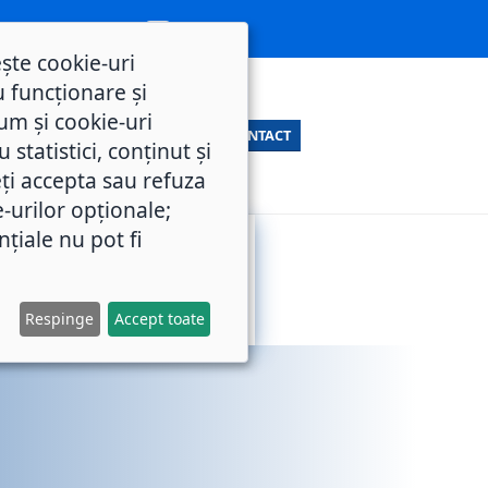
ește cookie-uri
 funcționare și
um și cookie-uri
CONTACT
statistici, conținut și
ți accepta sau refuza
e-urilor opționale;
nțiale nu pot fi
SERVICII
M.O.L.
PUBLICE
Respinge
Accept toate