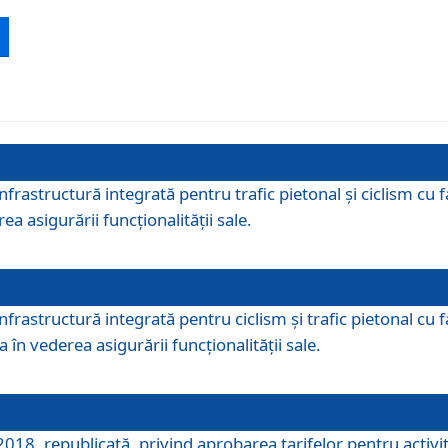
 infrastructură integrată pentru trafic pietonal și ciclism 
ea asigurării funcționalității sale.
infrastructură integrată pentru ciclism şi trafic pietonal cu
 în vederea asigurării funcționalității sale.
018, republicată, privind aprobarea tarifelor pentru activită