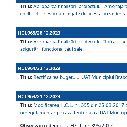
Titlu:
Aprobarea finalizării proiectului ”Amenajar
cheltuielilor estimate legate de acesta, în vederea 
HCL 965/28.12.2023
Titlu:
Aprobarea finalizării proiectului ”Infrastru
asigurării funcționalității sale.
HCL 964/22.12.2023
Titlu:
Rectificarea bugetului UAT Municipiul Bra
HCL 963/21.12.2023
Titlu:
Modificarea H.C.L. nr. 395 din 25.08.2017 p
neregulamentar pe raza teritorială a UAT Municip
Observații :
Republică H.C.L. nr. 395/2017.