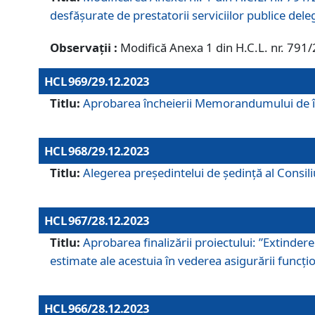
desfășurate de prestatorii serviciilor publice del
Observații :
Modifică Anexa 1 din H.C.L. nr. 791
HCL 969/29.12.2023
Titlu:
Aprobarea încheierii Memorandumului de înț
HCL 968/29.12.2023
Titlu:
Alegerea preşedintelui de şedinţă al Consil
HCL 967/28.12.2023
Titlu:
Aprobarea finalizării proiectului: ”Extinde
estimate ale acestuia în vederea asigurării funcțion
HCL 966/28.12.2023