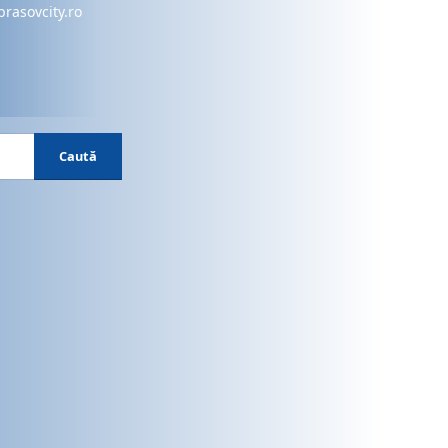
brasovcity.ro
Caută