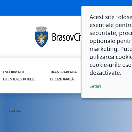
Acest site folos
esențiale pentru
securitate, prec
opționale pentru 
marketing. Pute
utilizarea cooki
cookie-urile ese
dezactivate.
INFORMAȚII
TRANSPARENȚĂ
INTEGRITATE
DE INTERES PUBLIC
DECIZIONALĂ
INSTITUȚIONALĂ
Setări
CAUTĂ