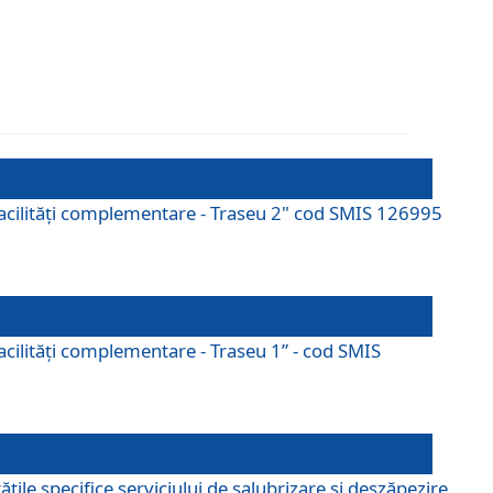
cu facilități complementare - Traseu 2" cod SMIS 126995
 facilităţi complementare - Traseu 1” - cod SMIS
țile specifice serviciului de salubrizare și deszăpezire