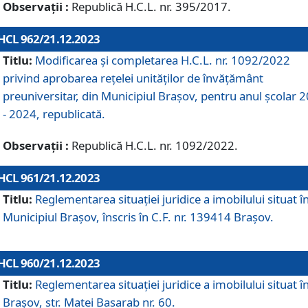
Observații :
Republică H.C.L. nr. 395/2017.
HCL 962/21.12.2023
Titlu:
Modificarea și completarea H.C.L. nr. 1092/2022
privind aprobarea rețelei unităților de învăţământ
preuniversitar, din Municipiul Braşov, pentru anul școlar 
- 2024, republicată.
Observații :
Republică H.C.L. nr. 1092/2022.
HCL 961/21.12.2023
Titlu:
Reglementarea situației juridice a imobilului situat î
Municipiul Brașov, înscris în C.F. nr. 139414 Brașov.
HCL 960/21.12.2023
Titlu:
Reglementarea situației juridice a imobilului situat î
Brașov, str. Matei Basarab nr. 60.