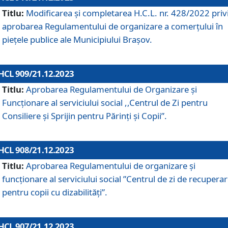
Titlu:
Modificarea și completarea H.C.L. nr. 428/2022 priv
aprobarea Regulamentului de organizare a comerțului în
piețele publice ale Municipiului Braşov.
HCL 909/21.12.2023
Titlu:
Aprobarea Regulamentului de Organizare și
Funcționare al serviciului social ,,Centrul de Zi pentru
Consiliere şi Sprijin pentru Părinţi şi Copii”.
HCL 908/21.12.2023
Titlu:
Aprobarea Regulamentului de organizare şi
funcţionare al serviciului social ”Centrul de zi de recupera
pentru copii cu dizabilități”.
HCL 907/21.12.2023