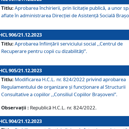
Titlu:
Aprobarea închirierii, prin licitație publică, a unor sp
aflate în administrarea Direcției de Asistență Socială Brașo
HCL 906/21.12.2023
Titlu:
Aprobarea înființării serviciului social ,,Centrul de
Recuperare pentru copii cu dizabilități”.
HCL 905/21.12.2023
Titlu:
Modificarea H.C.L. nr. 824/2022 privind aprobarea
Regulamentului de organizare şi funcţionare al Structurii
Consultative a copiilor ,,Consiliul Copiilor Braşoveni”.
Observații :
Republică H.C.L. nr. 824/2022.
HCL 904/21.12.2023