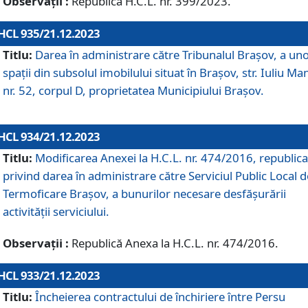
Observații :
Republică H.C.L. nr. 399/2023.
HCL 935/21.12.2023
Titlu:
Darea în administrare către Tribunalul Brașov, a un
spații din subsolul imobilului situat în Brașov, str. Iuliu Ma
nr. 52, corpul D, proprietatea Municipiului Brașov.
HCL 934/21.12.2023
Titlu:
Modificarea Anexei la H.C.L. nr. 474/2016, republica
privind darea în administrare către Serviciul Public Local d
Termoficare Braşov, a bunurilor necesare desfăşurării
activităţii serviciului.
Observații :
Republică Anexa la H.C.L. nr. 474/2016.
HCL 933/21.12.2023
Titlu:
Încheierea contractului de închiriere între Persu