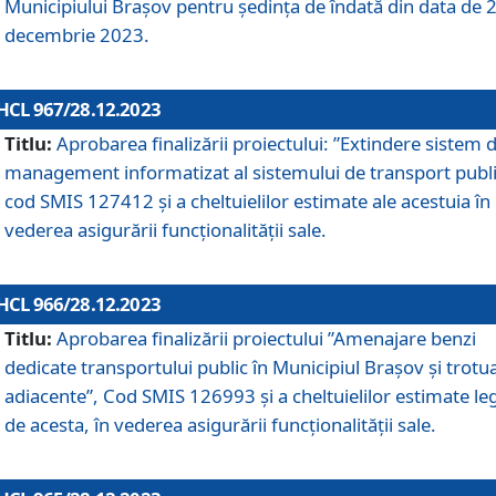
Municipiului Braşov pentru ședința de îndată din data de 
decembrie 2023.
HCL 967/28.12.2023
Titlu:
Aprobarea finalizării proiectului: ”Extindere sistem 
management informatizat al sistemului de transport publi
cod SMIS 127412 și a cheltuielilor estimate ale acestuia în
vederea asigurării funcționalității sale.
HCL 966/28.12.2023
Titlu:
Aprobarea finalizării proiectului ”Amenajare benzi
dedicate transportului public în Municipiul Brașov şi trotu
adiacente”, Cod SMIS 126993 și a cheltuielilor estimate le
de acesta, în vederea asigurării funcționalității sale.