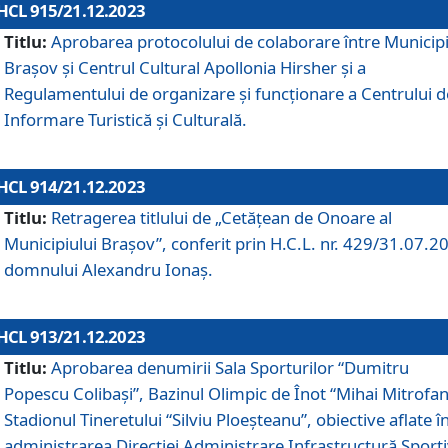
HCL 915/21.12.2023
Titlu:
Aprobarea protocolului de colaborare între Municipi
Brașov și Centrul Cultural Apollonia Hirsher și a
Regulamentului de organizare și funcționare a Centrului d
Informare Turistică și Culturală.
HCL 914/21.12.2023
Titlu:
Retragerea titlului de „Cetățean de Onoare al
Municipiului Brașov”, conferit prin H.C.L. nr. 429/31.07.2
domnului Alexandru Ionaș.
HCL 913/21.12.2023
Titlu:
Aprobarea denumirii Sala Sporturilor “Dumitru
Popescu Colibași”, Bazinul Olimpic de Înot “Mihai Mitrofan
Stadionul Tineretului “Silviu Ploeșteanu”, obiective aflate î
administrarea Direcției Administrare Infrastructură Sport