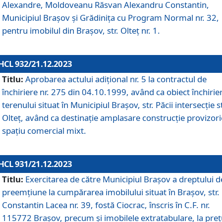
Alexandre, Moldoveanu Răsvan Alexandru Constantin,
Municipiul Braşov şi Grădinița cu Program Normal nr. 32,
pentru imobilul din Brașov, str. Olteț nr. 1.
HCL 932/21.12.2023
Titlu:
Aprobarea actului adițional nr. 5 la contractul de
închiriere nr. 275 din 04.10.1999, având ca obiect închirie
terenului situat în Municipiul Brașov, str. Păcii intersecție st
Olteț, având ca destinație amplasare construcție provizori
spațiu comercial mixt.
HCL 931/21.12.2023
Titlu:
Exercitarea de către Municipiul Brașov a dreptului d
preemțiune la cumpărarea imobilului situat în Brașov, str.
Constantin Lacea nr. 39, fostă Ciocrac, înscris în C.F. nr.
115772 Brașov, precum și imobilele extratabulare, la preț