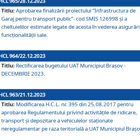
HCL 965/28.12.2023
Titlu:
Aprobarea finalizării proiectului ”Infrastructura de
Garaj pentru transport public”- cod SMIS 126998 și a
cheltuielilor estimate legate de acesta în vederea asigurări
funcționalității sale.
HCL 964/22.12.2023
Titlu:
Rectificarea bugetului UAT Municipiul Braşov -
DECEMBRIE 2023.
HCL 963/21.12.2023
Titlu:
Modificarea H.C.L. nr. 395 din 25.08.2017 pentru
aprobarea Regulamentului privind activitățile de ridicare,
transport şi depozitare a vehiculelor staționate
neregulamentar pe raza teritorială a UAT Municipiul Braşo