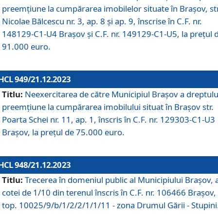
preemțiune la cumpărarea imobilelor situate în Brașov, str
Nicolae Bălcescu nr. 3, ap. 8 și ap. 9, înscrise în C.F. nr.
148129-C1-U4 Brașov și C.F. nr. 149129-C1-U5, la prețul 
91.000 euro.
HCL 949/21.12.2023
Titlu:
Neexercitarea de către Municipiul Brașov a dreptulu
preemțiune la cumpărarea imobilului situat în Brașov str.
Poarta Schei nr. 11, ap. 1, înscris în C.F. nr. 129303-C1-U3
Brașov, la prețul de 75.000 euro.
HCL 948/21.12.2023
Titlu:
Trecerea în domeniul public al Municipiului Braşov, 
cotei de 1/10 din terenul înscris în C.F. nr. 106466 Brașov, 
top. 10025/9/b/1/2/2/1/1/11 - zona Drumul Gării - Stupini