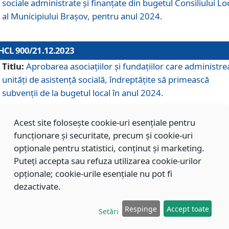
sociale administrate și finanțate din bugetul Consiliului Lo
al Municipiului Brașov, pentru anul 2024.
HCL 900/21.12.2023
Titlu:
Aprobarea asociațiilor şi fundațiilor care administre
unități de asistenţă socială, îndreptăţite să primească
subvenţii de la bugetul local în anul 2024.
Acest site folosește cookie-uri esențiale pentru
HCL 899/21.12.2023
funcționare și securitate, precum și cookie-uri
Titlu:
Aprobarea standardelor de cost pentru serviciile
opționale pentru statistici, conținut și marketing.
sociale furnizate în cadrul Direcției de Asistență Socială
Puteți accepta sau refuza utilizarea cookie-urilor
Brașov, pentru anul 2024.
opționale; cookie-urile esențiale nu pot fi
dezactivate.
HCL 898/21.12.2023
Respinge
Accept toate
Setări
Titlu:
Modificarea Anexei la H.C.L. nr. 91 din 09.02.2018,