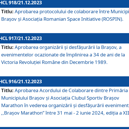
HCL 918/21.12.2023
Titlu:
Aprobarea protocolului de colaborare între Municipi
Brașov și Asociația Romanian Space Initiative (ROSPIN).
HCL 917/21.12.2023
Titlu:
Aprobarea organizării şi desfăşurării la Braşov, a
evenimentelor ocazionate de împlinirea a 34 de ani de la
Victoria Revoluţiei Române din Decembrie 1989.
HCL 916/21.12.2023
Titlu:
Aprobarea Acordului de Colaborare dintre Primăria
Municipiului Brașov și Asociația Clubul Sportiv Brașov
Marathon în vederea organizării și desfășurării eveniment
,,Brașov Marathon” între 31 mai - 2 iunie 2024, ediția a XII