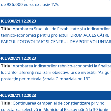
de 986.000 euro, exclusiv TVA.
HCL 930/21.12.2023
Titlu:
Aprobarea Studiului de Fezabilitate și a indicatorilor
tehnico-economici pentru proiectul „DRUM ACCES CĂTRE
PARCUL FOTOVOLTAIC ȘI CENTRUL DE APORT VOLUNTAR
HCL 929/21.12.2023
Titlu:
Aprobarea indicatorilor tehnico-economici la finaliz
lucrărilor aferenți realizării obiectivului de investiții “Asigu
protecție perimetrala Școala Gimnaziala nr. 13“.
HCL 928/21.12.2023
Titlu:
Continuarea campaniei de conștientizare privind
colectarea selectivă în Municipiul Braşov până la 30 iunie