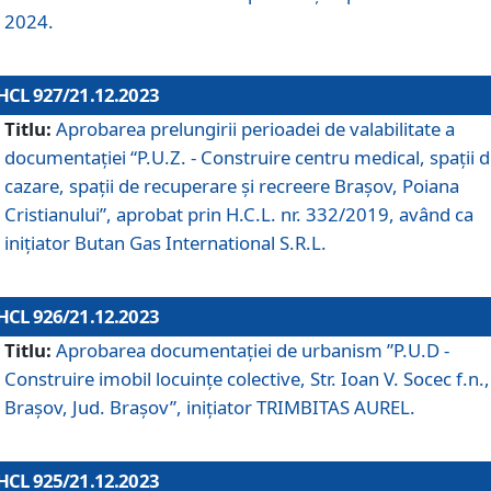
2024.
HCL 927/21.12.2023
Titlu:
Aprobarea prelungirii perioadei de valabilitate a
documentaţiei “P.U.Z. - Construire centru medical, spații 
cazare, spații de recuperare și recreere Brașov, Poiana
Cristianului”, aprobat prin H.C.L. nr. 332/2019, având ca
inițiator Butan Gas International S.R.L.
HCL 926/21.12.2023
Titlu:
Aprobarea documentaţiei de urbanism ”P.U.D -
Construire imobil locuințe colective, Str. Ioan V. Socec f.n.,
Brașov, Jud. Brașov”, inițiator TRIMBITAS AUREL.
HCL 925/21.12.2023