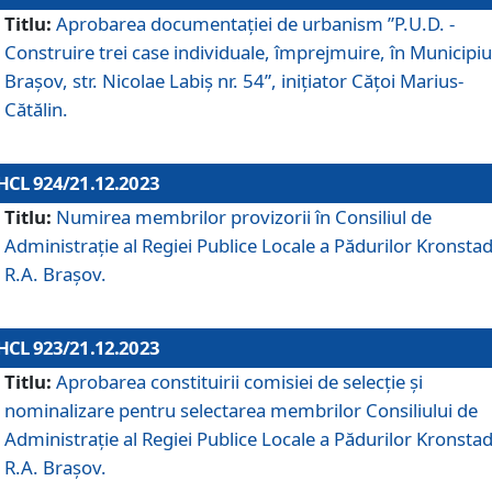
Titlu:
Aprobarea documentaţiei de urbanism ”P.U.D. -
Construire trei case individuale, împrejmuire, în Municipiu
Brașov, str. Nicolae Labiș nr. 54”, inițiator Cățoi Marius-
Cătălin.
HCL 924/21.12.2023
Titlu:
Numirea membrilor provizorii în Consiliul de
Administraţie al Regiei Publice Locale a Pădurilor Kronstad
R.A. Brașov.
HCL 923/21.12.2023
Titlu:
Aprobarea constituirii comisiei de selecție și
nominalizare pentru selectarea membrilor Consiliului de
Administrație al Regiei Publice Locale a Pădurilor Kronstad
R.A. Brașov.