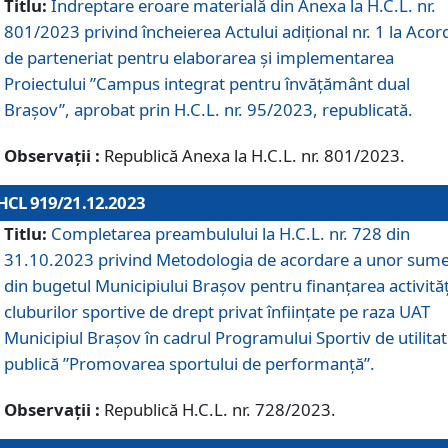
Titlu:
Îndreptare eroare materială din Anexa la H.C.L. nr.
801/2023 privind încheierea Actului adițional nr. 1 la Acor
de parteneriat pentru elaborarea și implementarea
Proiectului ”Campus integrat pentru învățământ dual
Brașov”, aprobat prin H.C.L. nr. 95/2023, republicată.
Observații :
Republică Anexa la H.C.L. nr. 801/2023.
HCL 919/21.12.2023
Titlu:
Completarea preambulului la H.C.L. nr. 728 din
31.10.2023 privind Metodologia de acordare a unor sum
din bugetul Municipiului Brașov pentru finanțarea activităț
cluburilor sportive de drept privat înființate pe raza UAT
Municipiul Brașov în cadrul Programului Sportiv de utilita
publică ”Promovarea sportului de performanță”.
Observații :
Republică H.C.L. nr. 728/2023.