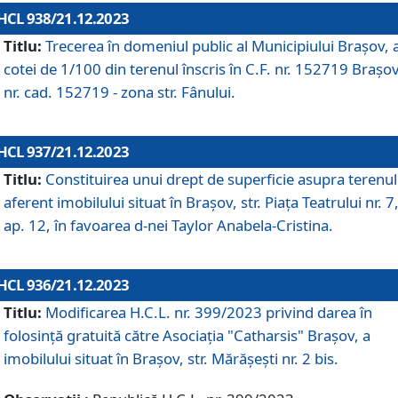
HCL 938/21.12.2023
Titlu:
Trecerea în domeniul public al Municipiului Braşov, 
cotei de 1/100 din terenul înscris în C.F. nr. 152719 Brașov
nr. cad. 152719 - zona str. Fânului.
HCL 937/21.12.2023
Titlu:
Constituirea unui drept de superficie asupra terenul
aferent imobilului situat în Brașov, str. Piața Teatrului nr. 7
ap. 12, în favoarea d-nei Taylor Anabela-Cristina.
HCL 936/21.12.2023
Titlu:
Modificarea H.C.L. nr. 399/2023 privind darea în
folosinţă gratuită către Asociaţia "Catharsis" Brașov, a
imobilului situat în Braşov, str. Mărăşeşti nr. 2 bis.