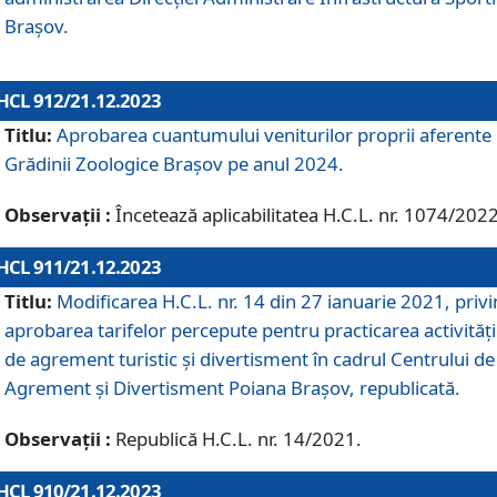
Brașov.
HCL 912/21.12.2023
Titlu:
Aprobarea cuantumului veniturilor proprii aferente
Grădinii Zoologice Braşov pe anul 2024.
Observații :
Încetează aplicabilitatea H.C.L. nr. 1074/2022
HCL 911/21.12.2023
Titlu:
Modificarea H.C.L. nr. 14 din 27 ianuarie 2021, priv
aprobarea tarifelor percepute pentru practicarea activități
de agrement turistic și divertisment în cadrul Centrului de
Agrement și Divertisment Poiana Brașov, republicată.
Observații :
Republică H.C.L. nr. 14/2021.
HCL 910/21.12.2023